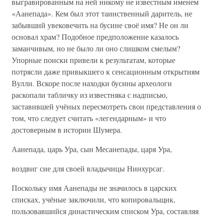
выгравированным на ней никому не известным именем
«Аанепада». Кем был этот таинственный даритель, не
забывший увековечить на бусине своё имя? Не он ли
основал храм? Подобное предположение казалось
заманчивым, но не было ли оно слишком смелым?
Упорные поиски привели к результатам, которые
потрясли даже привыкшего к сенсационным открытиям
Вулли. Вскоре после находки бусины археологи
раскопали табличку из известняка с надписью,
заставившей учёных пересмотреть свои представления о
том, что следует считать «легендарным» и что
достоверным в истории Шумера.
Аанепада, царь Ура, сын Месанепады, царя Ура,
воздвиг сие для своей владычицы Нинхурсаг.
Поскольку имя Аанепады не значилось в царских
списках, учёные заключили, что копировальщик,
пользовавшийся династическим списком Ура, составляя