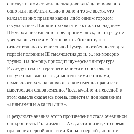
списку» в этом смысле нельзя доверять) царствовали в
одно или приблизительно в одно и то же время, что
каждая из них правила каким–либо одним городом–
государством. Попытки захватить господство над всем
Шумером, несомненно, предпринимались, но ни разу не
увенчались успехом. Установить абсолютную и
относительную хронологию Шумера, в особенности для
первой половины III тысячелетия до н. э., неимоверно
трудно. На помощь приходит шумерская литература.
Исследуя тексты героических поэм и сопоставляя
полученные выводы с династическими списками,
шумерологи устанавливают, какие именно правители
царствовали одновременно. Чрезвычайно интересной в
этом смысле оказалась поэма, известная под названием
«Гильгамеш и Ака из Киша».
В результате анализа этого произведения стала очевидной
синхронность Гильгамеш — Ака, а это значит, что время
правления первой династии Киша и первой династии