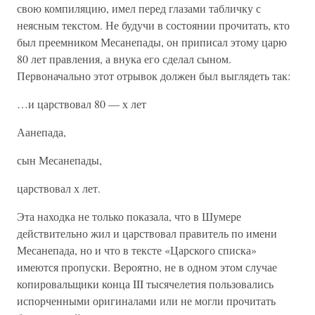
свою компиляцию, имел перед глазами табличку с
неясным текстом. Не будучи в состоянии прочитать, кто
был преемником Месанепады, он приписал этому царю
80 лет правления, а внука его сделал сыном.
Первоначально этот отрывок должен был выглядеть так:
…и царствовал 80 — х лет
Аанепада,
сын Месанепады,
царствовал х лет.
Эта находка не только показала, что в Шумере
действительно жил и царствовал правитель по имени
Месанепада, но и что в тексте «Царского списка»
имеются пропуски. Вероятно, не в одном этом случае
копировальщики конца III тысячелетия пользовались
испорченными оригиналами или не могли прочитать