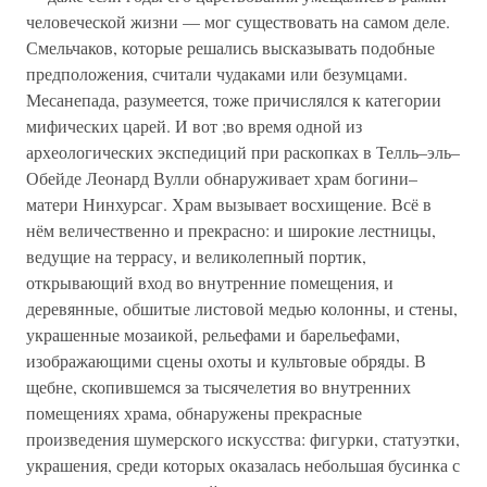
человеческой жизни — мог существовать на самом деле.
Смельчаков, которые решались высказывать подобные
предположения, считали чудаками или безумцами.
Месанепада, разумеется, тоже причислялся к категории
мифических царей. И вот ;во время одной из
археологических экспедиций при раскопках в Телль–эль–
Обейде Леонард Вулли обнаруживает храм богини–
матери Нинхурсаг. Храм вызывает восхищение. Всё в
нём величественно и прекрасно: и широкие лестницы,
ведущие на террасу, и великолепный портик,
открывающий вход во внутренние помещения, и
деревянные, обшитые листовой медью колонны, и стены,
украшенные мозаикой, рельефами и барельефами,
изображающими сцены охоты и культовые обряды. В
щебне, скопившемся за тысячелетия во внутренних
помещениях храма, обнаружены прекрасные
произведения шумерского искусства: фигурки, статуэтки,
украшения, среди которых оказалась небольшая бусинка с