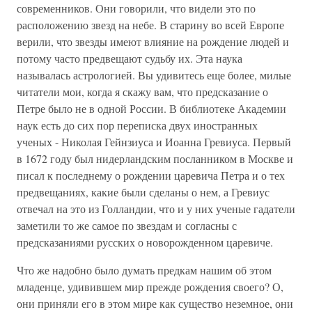
современников. Они говорили, что видели это по
расположению звезд на небе. В старину во всей Европе
верили, что звезды имеют влияние на рождение людей и
потому часто предвещают судьбу их. Эта наука
называлась астрологией. Вы удивитесь еще более, милые
читатели мои, когда я скажу вам, что предсказание о
Петре было не в одной России. В библиотеке Академии
наук есть до сих пор переписка двух иностранных
ученых - Николая Гейнзиуса и Иоанна Гревиуса. Первый
в 1672 году был нидерландским посланником в Москве и
писал к последнему о рождении царевича Петра и о тех
предвещаниях, какие были сделаны о нем, а Гревиус
отвечал на это из Голландии, что и у них ученые гадатели
заметили то же самое по звездам и согласны с
предсказаниями русских о новорожденном царевиче.
Что же надобно было думать предкам нашим об этом
младенце, удивившем мир прежде рождения своего? О,
они приняли его в этом мире как существо неземное, они