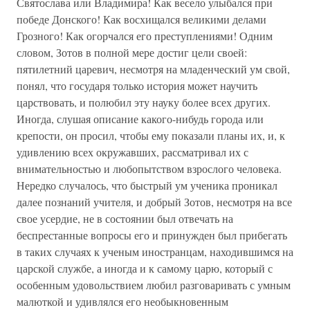
Святослава или Владимира! Как весело улыбался при
победе Донского! Как восхищался великими делами
Грозного! Как огорчался его преступлениями! Одним
словом, Зотов в полной мере достиг цели своей:
пятилетний царевич, несмотря на младенческий ум свой,
понял, что государя только история может научить
царствовать, и полюбил эту науку более всех других.
Иногда, слушая описание какого-нибудь города или
крепости, он просил, чтобы ему показали планы их, и, к
удивлению всех окружавших, рассматривал их с
внимательностью и любопытством взрослого человека.
Нередко случалось, что быстрый ум ученика проникал
далее познаний учителя, и добрый Зотов, несмотря на все
свое усердие, не в состоянии был отвечать на
беспрестанные вопросы его и принужден был прибегать
в таких случаях к ученым иностранцам, находившимся на
царской службе, а иногда и к самому царю, который с
особенным удовольствием любил разговаривать с умным
малюткой и удивлялся его необыкновенным