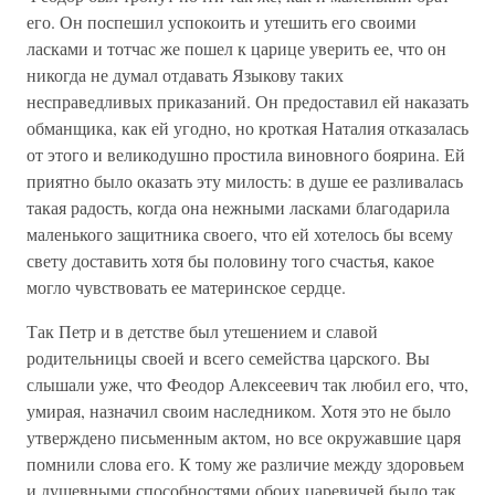
его. Он поспешил успокоить и утешить его своими
ласками и тотчас же пошел к царице уверить ее, что он
никогда не думал отдавать Языкову таких
несправедливых приказаний. Он предоставил ей наказать
обманщика, как ей угодно, но кроткая Наталия отказалась
от этого и великодушно простила виновного боярина. Ей
приятно было оказать эту милость: в душе ее разливалась
такая радость, когда она нежными ласками благодарила
маленького защитника своего, что ей хотелось бы всему
свету доставить хотя бы половину того счастья, какое
могло чувствовать ее материнское сердце.
Так Петр и в детстве был утешением и славой
родительницы своей и всего семейства царского. Вы
слышали уже, что Феодор Алексеевич так любил его, что,
умирая, назначил своим наследником. Хотя это не было
утверждено письменным актом, но все окружавшие царя
помнили слова его. К тому же различие между здоровьем
и душевными способностями обоих царевичей было так