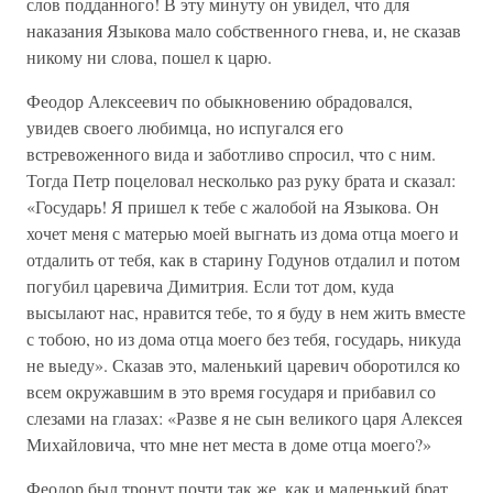
слов подданного! В эту минуту он увидел, что для
наказания Языкова мало собственного гнева, и, не сказав
никому ни слова, пошел к царю.
Феодор Алексеевич по обыкновению обрадовался,
увидев своего любимца, но испугался его
встревоженного вида и заботливо спросил, что с ним.
Тогда Петр поцеловал несколько раз руку брата и сказал:
«Государь! Я пришел к тебе с жалобой на Языкова. Он
хочет меня с матерью моей выгнать из дома отца моего и
отдалить от тебя, как в старину Годунов отдалил и потом
погубил царевича Димитрия. Если тот дом, куда
высылают нас, нравится тебе, то я буду в нем жить вместе
с тобою, но из дома отца моего без тебя, государь, никуда
не выеду». Сказав это, маленький царевич оборотился ко
всем окружавшим в это время государя и прибавил со
слезами на глазах: «Разве я не сын великого царя Алексея
Михайловича, что мне нет места в доме отца моего?»
Феодор был тронут почти так же, как и маленький брат