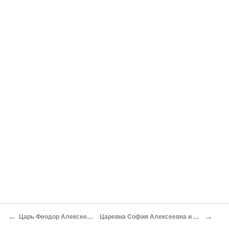
←
→
Царь Феодор Алексеевич 1676-1682 годы
Царевна София Алексеевна и стрельцы 1682-1688 годы