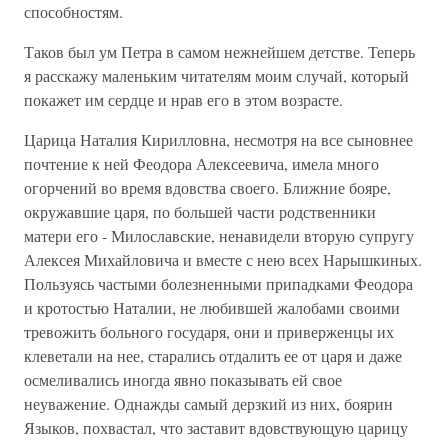
способностям.
Таков был ум Петра в самом нежнейшем детстве. Теперь
я расскажу маленьким читателям моим случай, который
покажет им сердце и нрав его в этом возрасте.
Царица Наталия Кирилловна, несмотря на все сыновнее
почтение к ней Феодора Алексеевича, имела много
огорчений во время вдовства своего. Ближние бояре,
окружавшие царя, по большей части родственники
матери его - Милославские, ненавидели вторую супругу
Алексея Михайловича и вместе с нею всех Нарышкиных.
Пользуясь частыми болезненными припадками Феодора
и кротостью Наталии, не любившей жалобами своими
тревожить больного государя, они и приверженцы их
клеветали на нее, старались отдалить ее от царя и даже
осмеливались иногда явно показывать ей свое
неуважение. Однажды самый дерзкий из них, боярин
Языков, похвастал, что заставит вдовствующую царицу