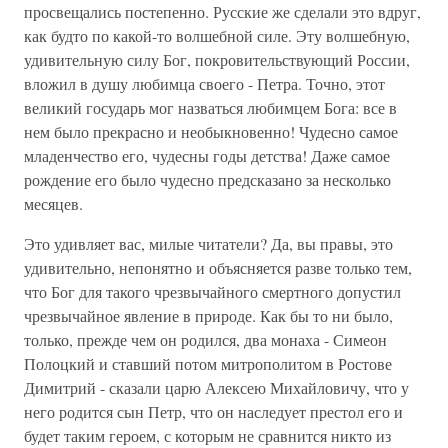
просвещались постепенно. Русские же сделали это вдруг,
как будто по какой-то волшебной силе. Эту волшебную,
удивительную силу Бог, покровительствующий России,
вложил в душу любимца своего - Петра. Точно, этот
великий государь мог назваться любимцем Бога: все в
нем было прекрасно и необыкновенно! Чудесно самое
младенчество его, чудесны годы детства! Даже самое
рождение его было чудесно предсказано за несколько
месяцев.
Это удивляет вас, милые читатели? Да, вы правы, это
удивительно, непонятно и объясняется разве только тем,
что Бог для такого чрезвычайного смертного допустил
чрезвычайное явление в природе. Как бы то ни было,
только, прежде чем он родился, два монаха - Симеон
Полоцкий и ставший потом митрополитом в Ростове
Димитрий - сказали царю Алексею Михайловичу, что у
него родится сын Петр, что он наследует престол его и
будет таким героем, с которым не сравнится никто из