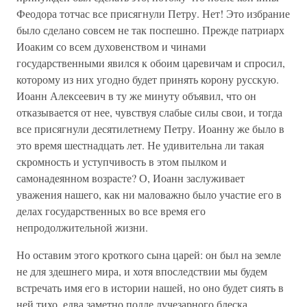
Феодора тотчас все присягнули Петру. Нет! Это избрание
было сделано совсем не так поспешно. Прежде патриарх
Иоаким со всем духовенством и чинами
государственными явился к обоим царевичам и спросил,
которому из них угодно будет принять корону русскую.
Иоанн Алексеевич в ту же минуту объявил, что он
отказывается от нее, чувствуя слабые силы свои, и тогда
все присягнули десятилетнему Петру. Иоанну же было в
это время шестнадцать лет. Не удивительна ли такая
скромность и уступчивость в этом пылком и
самонадеянном возрасте? О, Иоанн заслуживает
уважения нашего, как ни маловажно было участие его в
делах государственных во все время его
непродолжительной жизни.
Но оставим этого кроткого сына царей: он был на земле
не для здешнего мира, и хотя впоследствии мы будем
встречать имя его в истории нашей, но оно будет сиять в
ней тихо, едва заметно подле лучезарного блеска,