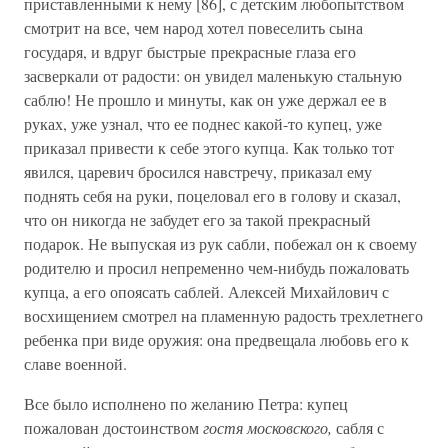
приставленными к нему [86], с детским любопытством
смотрит на все, чем народ хотел повеселить сына
государя, и вдруг быстрые прекрасные глаза его
засверкали от радости: он увидел маленькую стальную
саблю! Не прошло и минуты, как он уже держал ее в
руках, уже узнал, что ее поднес какой-то купец, уже
приказал привести к себе этого купца. Как только тот
явился, царевич бросился навстречу, приказал ему
поднять себя на руки, поцеловал его в голову и сказал,
что он никогда не забудет его за такой прекрасный
подарок. Не выпуская из рук сабли, побежал он к своему
родителю и просил непременно чем-нибудь пожаловать
купца, а его опоясать саблей. Алексей Михайлович с
восхищением смотрел на пламенную радость трехлетнего
ребенка при виде оружия: она предвещала любовь его к
славе военной.
Все было исполнено по желанию Петра: купец
пожалован достоинством
гостя московского,
сабля с