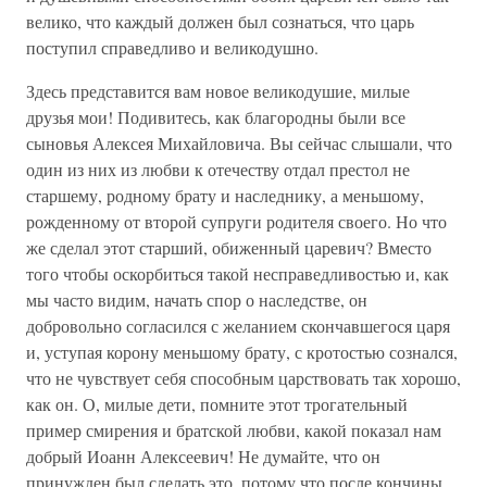
велико, что каждый должен был сознаться, что царь
поступил справедливо и великодушно.
Здесь представится вам новое великодушие, милые
друзья мои! Подивитесь, как благородны были все
сыновья Алексея Михайловича. Вы сейчас слышали, что
один из них из любви к отечеству отдал престол не
старшему, родному брату и наследнику, а меньшому,
рожденному от второй супруги родителя своего. Но что
же сделал этот старший, обиженный царевич? Вместо
того чтобы оскорбиться такой несправедливостью и, как
мы часто видим, начать спор о наследстве, он
добровольно согласился с желанием скончавшегося царя
и, уступая корону меньшому брату, с кротостью сознался,
что не чувствует себя способным царствовать так хорошо,
как он. О, милые дети, помните этот трогательный
пример смирения и братской любви, какой показал нам
добрый Иоанн Алексеевич! Не думайте, что он
принужден был сделать это, потому что после кончины