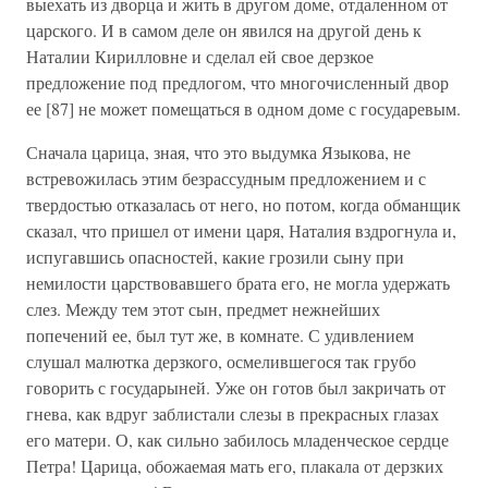
выехать из дворца и жить в другом доме, отдаленном от
царского. И в самом деле он явился на другой день к
Наталии Кирилловне и сделал ей свое дерзкое
предложение под предлогом, что многочисленный двор
ее [87] не может помещаться в одном доме с государевым.
Сначала царица, зная, что это выдумка Языкова, не
встревожилась этим безрассудным предложением и с
твердостью отказалась от него, но потом, когда обманщик
сказал, что пришел от имени царя, Наталия вздрогнула и,
испугавшись опасностей, какие грозили сыну при
немилости царствовавшего брата его, не могла удержать
слез. Между тем этот сын, предмет нежнейших
попечений ее, был тут же, в комнате. С удивлением
слушал малютка дерзкого, осмелившегося так грубо
говорить с государыней. Уже он готов был закричать от
гнева, как вдруг заблистали слезы в прекрасных глазах
его матери. О, как сильно забилось младенческое сердце
Петра! Царица, обожаемая мать его, плакала от дерзких