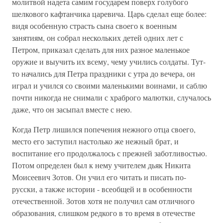
молитвой надета самим государем поверх голубого
шелкового кафтанчика царевича. Царь сделал еще более:
видя особенную страсть сына своего к военным
занятиям, он собрал нескольких детей одних лет с
Петром, приказал сделать для них разное маленькое
оружие и выучить их всему, чему учились солдаты. Тут-
то начались для Петра праздники с утра до вечера, он
играл и учился со своими маленькими воинами, и саблю
почти никогда не снимали с храброго малютки, случалось
даже, что он засыпал вместе с нею.
Когда Петр лишился попечения нежного отца своего,
место его заступил настолько же нежный брат, и
воспитание его продолжалось с прежней заботливостью.
Потом определен был к нему учителем дьяк Никита
Моисеевич Зотов. Он учил его читать и писать по-
русски, а также истории - всеобщей и в особенности
отечественной. Зотов хотя не получил сам отличного
образования, слишком редкого в то время в отечестве