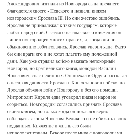
Александрович, изгнали из Новгорода сына прежнего
благодетеля своего - Невского и назвали князем
новгородским Ярослава III. Но они жестоко ошиблись.
Ярослав не принадлежал к таким государям, которые
любят народ свой. С самого начала своего княжения он
лишил новгородцев многих прав их, и, когда они по
обыкновению взбунтовались, Ярослав уверил хана, будто
бы они враги его и не хотят платить ему положенной
дани. Хан уже отрядил войско наказать непокорный
Новгород, но брат великого князя, молодой Василий
Ярославич, спас невинных. Он поехал в Орду и рассказал
о несправедливости Ярослава. Хан остановил войско, но
Ярослав объявил войну Новгороду и без его помощи.
Митрополит Кирилл едва уговорил князя и народ не
ссориться. Новгородцы согласились признать Ярослава
своим князем, но только когда он поклялся верно
соблюдать законы Ярослава Великого и не обижать своих
подданных. Княжение и жизнь его были
непродолжительны. Вскоре после мира с новгородцами