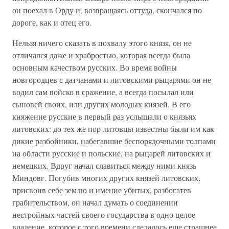
он поехал в Орду и, возвращаясь оттуда, скончался по
дороге, как и отец его.
Нельзя ничего сказать в похвалу этого князя, он не
отличался даже и храбростью, которая всегда была
основным качеством русских. Во время войны
новгородцев с датчанами и литовскими рыцарями он не
водил сам войско в сражение, а всегда посылал или
сыновей своих, или других молодых князей. В его
княжение русские в первый раз услышали о князьях
литовских: до тех же пор литовцы известны были им как
дикие разбойники, набегавшие беспорядочными толпами
на области русские и польские, на рыцарей литовских и
немецких. Вдруг начал славиться между ними князь
Миндовг. Погубив многих других князей литовских,
присвоив себе землю и имение убитых, разбогатев
грабительством, он начал думать о соединении
нестройных частей своего государства в одно целое
владение, которое с того времени сделалось еще страшнее