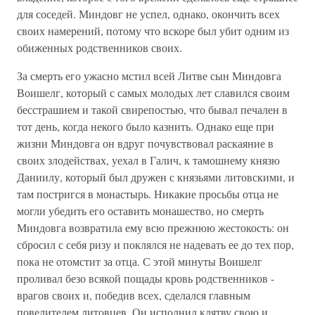
для соседей. Миндовг не успел, однако, окончить всех
своих намерений, потому что вскоре был убит одним из
обиженных родственников своих.
За смерть его ужасно мстил всей Литве сын Миндовга
Воишелг, который с самых молодых лет славился своим
бесстрашием и такой свирепостью, что бывал печален в
тот день, когда некого было казнить. Однако еще при
жизни Миндовга он вдруг почувствовал раскаяние в
своих злодействах, уехал в Галич, к тамошнему князю
Даниилу, который был дружен с князьями литовскими, и
там постригся в монастырь. Никакие просьбы отца не
могли убедить его оставить монашество, но смерть
Миндовга возвратила ему всю прежнюю жестокость: он
сбросил с себя ризу и поклялся не надевать ее до тех пор,
пока не отомстит за отца. С этой минуты Воишелг
проливал безо всякой пощады кровь родственников -
врагов своих и, победив всех, сделался главным
повелителем литовцев. Он исполнил клятву свою и,