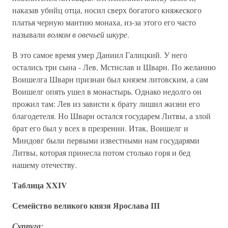
наказав убийц отца, носил сверх богатого княжеского
платья черную мантию монаха, из-за этого его часто
называли
волком в овечьей шкуре
.
В это самое время умер Даниил Галицкий. У него
остались три сына - Лев, Мстислав и Шварн. По желанию
Воишелга Шварн признан был князем литовским, а сам
Воишелг опять ушел в монастырь. Однако недолго он
прожил там: Лев из зависти к брату лишил жизни его
благодетеля. Но Шварн остался государем Литвы, а злой
брат его был у всех в презрении. Итак, Воишелг и
Миндовг были первыми известными нам государями
Литвы, которая принесла потом столько горя и бед
нашему отечеству.
Таблица XXIV
Семейство великого князя Ярослава III
Супруга: