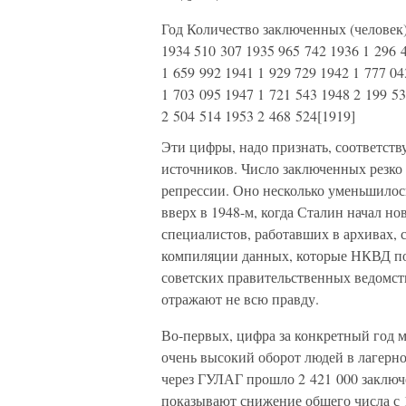
Год Количество заключенных (человек)
1934 510 307 1935 965 742 1936 1 296 
1 659 992 1941 1 929 729 1942 1 777 04
1 703 095 1947 1 721 543 1948 2 199 53
2 504 514 1953 2 468 524[1919]
Эти цифры, надо признать, соответст
источников. Число заключенных резко 
репрессии. Оно несколько уменьшилос
вверх в 1948-м, когда Сталин начал н
специалистов, работавших в архивах, 
компиляции данных, которые НКВД пол
советских правительственных ведомств
отражают не всю правду.
Во-первых, цифра за конкретный год м
очень высокий оборот людей в лагерной
через ГУЛАГ прошло 2 421 000 заключе
показывают снижение общего числа с 1