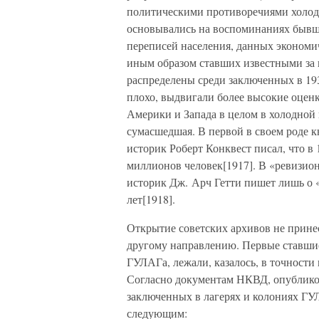
политическими противоречиями холодн
основывались на воспоминаниях бывш
переписей населения, данных экономич
иным образом ставших известными за г
распределены среди заключенных в 193
плохо, выдвигали более высокие оценк
Америки и Запада в целом в холодной 
сумасшедшая. В первой в своем роде к
историк Роберт Конквест писал, что 
миллионов человек[1917]. В «ревизионис
историк Дж. Арч Гетти пишет лишь о «
лет[1918].
Открытие советских архивов не прине
другому направлению. Первые ставши
ГУЛАГа, лежали, казалось, в точност
Согласно документам НКВД, опублико
заключенных в лагерях и колониях ГУЛ
следующим: