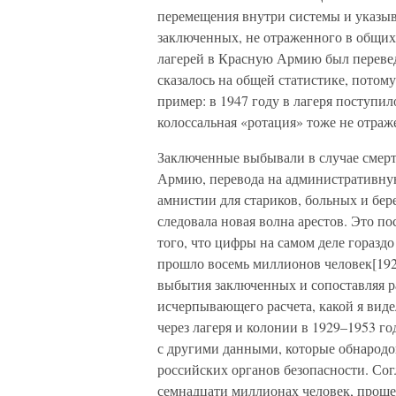
перемещения внутри системы и указы
заключенных, не отраженного в общих
лагерей в Красную Армию был перевед
сказалось на общей статистике, потом
пример: в 1947 году в лагеря поступил
колоссальная «ротация» тоже не отраже
Заключенные выбывали в случае смерти
Армию, перевода на административную
амнистии для стариков, больных и бе
следовала новая волна арестов. Это 
того, что цифры на самом деле гораздо
прошло восемь миллионов человек[192
выбытия заключенных и сопоставляя р
исчерпывающего расчета, какой я виде
через лагеря и колонии в 1929–1953 г
с другими данными, которые обнародо
российских органов безопасности. Со
семнадцати миллионах человек, проше