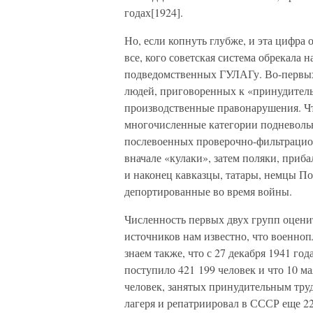
годах[1924].
Но, если копнуть глубже, и эта цифра 
все, кого советская система обрекала 
подведомственных ГУЛАГу. Во-первых
людей, приговоренных к «принудитель
производственные правонарушения. Чт
многочисленные категории подневоль
послевоенных проверочно-фильтрацион
вначале «кулаки», затем поляки, приб
и наконец кавказцы, татары, немцы По
депортированные во время войны.
Численность первых двух групп оцени
источников нам известно, что военно
знаем также, что с 27 декабря 1941 го
поступило 421 199 человек и что 10 ма
человек, занятых принудительным тру
лагеря и репатриировал в СССР еще 22