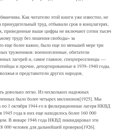
обманчива. Как читателю этой книги уже известно, не
на принудительный труд, отбывали срок в концлагерях,
, приведенные выше цифры не включают сотни тысяч
ному труду без лишения свободы» за
о еще более важно, было еще по меньшей мере три
ных тружеников: военнопленные, обитатели
ных лагерей и, самое главное, спецпереселенцы —
алтийцы и прочие, депортированные в 1939–1940 годы,
волжья и представители других народов,
ть довольно легко. Из нескольких надежных
пленных было более четырех миллионов[1925]. Мы
да по 1 октября 1944-го в фильтрационные лагеря НКВД
я 1945 года в них еще находилось более 160 000
дом. В январе 1946 года НКВД ликвидировал эти
8 000 человек для дальнейшей проверки[1926].