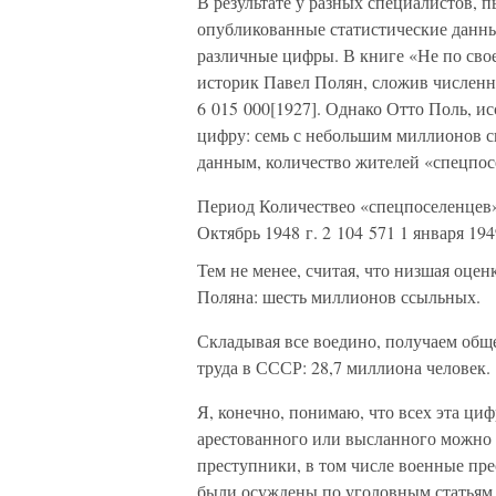
В результате у разных специалистов, 
опубликованные статистические данные
различные цифры. В книге «Не по сво
историк Павел Полян, сложив численно
6 015 000[1927]. Однако Отто Поль, и
цифру: семь с небольшим миллионов сп
данным, количество жителей «спецпос
Период Количествео «спецпоселенцев» 
Октябрь 1948 г. 2 104 571 1 января 194
Тем не менее, считая, что низшая оце
Поляна: шесть миллионов ссыльных.
Складывая все воедино, получаем общ
труда в СССР: 28,7 миллиона человек.
Я, конечно, понимаю, что всех эта циф
арестованного или высланного можно 
преступники, в том числе военные пр
были осуждены по уголовным статьям, 