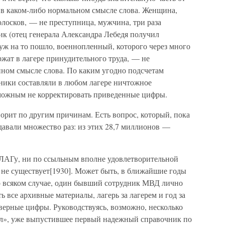
 в каком-либо нормальном смысле слова. Женщина,
олосков, — не преступница, мужчина, три раза
ик (отец генерала Александра Лебедя получил
 уж на то пошло, военнопленный, которого через много
ржат в лагере принудительного труда, — не
нном смысле слова. По каким угодно подсчетам
ники составляли в любом лагере ничтожное
зможным не корректировать приведенные цифры.
творит по другим причинам. Есть вопрос, который, пока
задавали множество раз: из этих 28,7 миллионов —
ГУЛАГу, ни по ссыльным вполне удовлетворительной
 не существует[1930]. Может быть, в ближайшие годы
о всяком случае, один бывший сотрудник МВД лично
ь все архивные материалы, лагерь за лагерем и год за
оверные цифры. Руководствуясь, возможно, несколько
л», уже выпустившее первый надежный справочник по