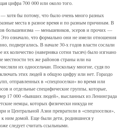
ая цифра 700 000 или около того.
 — хотя бы потому, что было очень много разных
азные места в разное время и по разным причинам. В
тов большевизма — меньшевиков, эсеров и прочих —
Это означало, что формально они не имели отношения
но, подвергались. В начале 30-х годов власти сослали
ое их количество (наверняка сотни тысяч) было изгнано
гие местности тех же районов страны или на
ачисляли их односельчан. Поскольку многие, судя по
 включать этих людей в общую цифру или нет. Гораздо
пп, отправленных в «спецпоселки» во время или
осов и отдельные специфические группы, которые,
имер 17 000 «бывших людей», высланных из Ленинграда
етские немцы, которых физически никуда не
ири и Центральной Азии превратили в «спецпоселки»,
 к ним домой. Еще были дети, родившиеся у
тоже следует считать ссыльными.