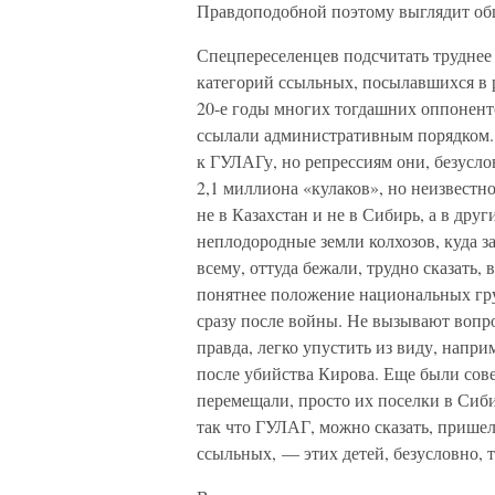
Правдоподобной поэтому выглядит общ
Спецпереселенцев подсчитать труднее
категорий ссыльных, посылавшихся в р
20-е годы многих тогдашних оппонен
ссылали административным порядком. 
к ГУЛАГу, но репрессиям они, безуслов
2,1 миллиона «кулаков», но неизвестн
не в Казахстан и не в Сибирь, а в дру
неплодородные земли колхозов, куда з
всему, оттуда бежали, трудно сказать,
понятнее положение национальных гру
сразу после войны. Не вызывают вопр
правда, легко упустить из виду, напр
после убийства Кирова. Еще были сов
перемещали, просто их поселки в Сиб
так что ГУЛАГ, можно сказать, пришел
ссыльных, — этих детей, безусловно, 