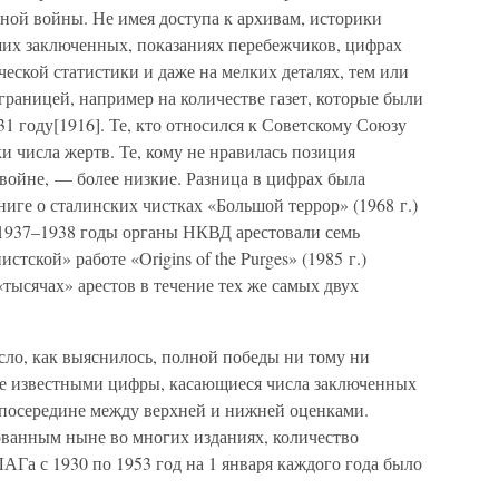
ой войны. Не имея доступа к архивам, историки
их заключенных, показаниях перебежчиков, цифрах
еской статистики и даже на мелких деталях, тем или
раницей, например на количестве газет, которые были
1 году[1916]. Те, кто относился к Советскому Союзу
и числа жертв. Те, кому не нравилась позиция
войне, — более низкие. Разница в цифрах была
ниге о сталинских чистках «Большой террор» (1968 г.)
в 1937–1938 годы органы НКВД арестовали семь
тской» работе «Origins of the Purges» (1985 г.)
тысячах» арестов в течение тех же самых двух
сло, как выяснилось, полной победы ни тому ни
е известными цифры, касающиеся числа заключенных
и посередине между верхней и нижней оценками.
ванным ныне во многих изданиях, количество
АГа с 1930 по 1953 год на 1 января каждого года было