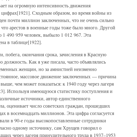
вает на огромную интенсивность движения
 цифрах[1921]. Сходным образом, во время войны из
ен почти миллион заключенных, что не очень сильно
у что арестов в военные годы тоже было много. Другой
о 1 490 959 человек, выбыло 1 012 967. Эта
на в таблице[1922].
, побега, окончания срока, зачисления в Красную
 должность. Как я уже писала, часто объявлялись
ременных женщин, но за амнистией неизменно
постоянное, массовое движение заключенных — причина
 выше, чем может показаться: к 1940 году через лагеря
3]. Используя имеющуюся статистику поступления и
азличные источники, автор единственного
ла, оценивает число советских граждан, прошедших
одах в восемнадцать миллионов. Эта цифра согласуется
вали в 90-е годы высокопоставленные сотрудники
гласно одному источнику, сам Хрущев говорил о
дших через лагеря принудительного труда в 1937–1953