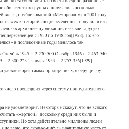
пытавшихся сопоставить и свести воедино различные
 обо всех этих группах, получались несколько
ей воле», опубликованной «Мемориалом» в 2001 году,
сть всех категорий спецпереселенцев, получил итог:
сследовав архивные публикации, называет другую
ецпереселенцев с 1930 по 1948 год[1928]. По его
елков» в послевоенные годы менялось так:
Октябрь 1945 г. 2 230 500 Октябрь 1946 г. 2 463 940
9 г. 2 300 223 1 января 1953 г. 2 753 356[1929]
нка удовлетворит самых придирчивых, я беру цифру
ее число прошедших через систему принудительного
ра не удовлетворит. Некоторые скажут, что не всякого
считать «жертвой», поскольку среди них были и
еступники. Но хотя действительно миллионы людей
я не верю, что сколько-нибудь значительную часть от