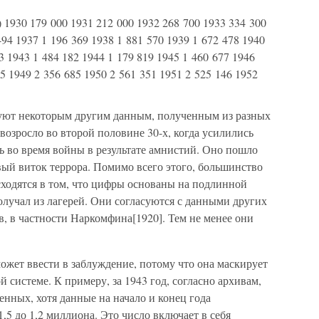
 1930 179 000 1931 212 000 1932 268 700 1933 334 300
494 1937 1 196 369 1938 1 881 570 1939 1 672 478 1940
3 1943 1 484 182 1944 1 179 819 1945 1 460 677 1946
5 1949 2 356 685 1950 2 561 351 1951 2 525 146 1952
вуют некоторым другим данным, полученным из разных
возросло во второй половине 30-х, когда усилились
ь во время войны в результате амнистий. Оно пошло
овый виток террора. Помимо всего этого, большинство
сходятся в том, что цифры основаны на подлинной
учал из лагерей. Они согласуются с данными других
, в частности Наркомфина[1920]. Тем не менее они
ожет ввести в заблуждение, потому что она маскирует
 системе. К примеру, за 1943 год, согласно архивам,
нных, хотя данные на начало и конец года
,5 до 1,2 миллиона. Это число включает в себя