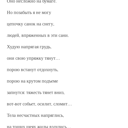
Оно несложно на бумаге.
Но позабыть я не могу
цепочку санок на снегу,
людей, впряженных в эти сани.
Худую напрягая грудь,
они свою упряжку тянут…
порою встанут отдохнуть,
порою на крутом подъеме
запнутся: тяжесть тянет вниз,
вот-вот собьет, осилит, сломит…
Тела несчастных напряглись,
на тощих шеях жилы вздулись…