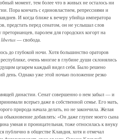
обный момент, тем более что в живых не осталось ни
ии. Пора кончать с единовластием, репрессиями и
авдиев. И когда ближе к вечеру убийца императора
ов, предстать перед сенатом, он не услышал слов
у преторианцев, паролем для городских когорт на
libertas
— свобода.
лось до глубокой ночи. Хотя большинство ораторов
к республике, очень многие в глубине души склонялись
удущим цезарем каждый видел себя. Было решено
ий день. Однако уже этой ночью положение резко
вящей династии. Сенат совершенно о нем забыл — и
принимали всерьез даже в собственной семье. Его мать,
орого природа начала делать, но не закончила. Желая
ла обыкновение добавлять: «Он даже глупее моего сына
ина умная и проницательная, тоже относилась к внуку
ся публично в обществе Клавдия, хотя и отмечал
шо формулировать свои мысли. Однако Клавдий