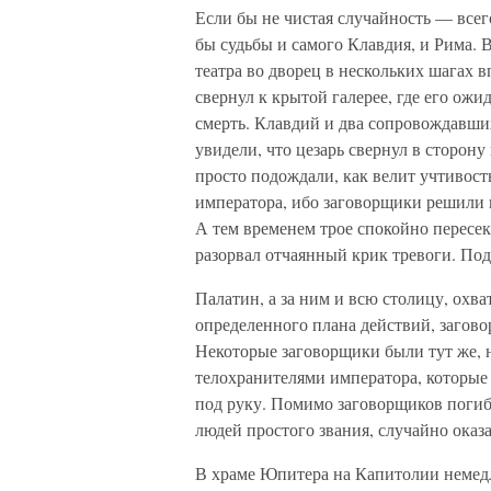
Если бы не чистая случайность — все
бы судьбы и самого Клавдия, и Рима. 
театра во дворец в нескольких шагах 
свернул к крытой галерее, где его ож
смерть. Клавдий и два сопровождавших
увидели, что цезарь свернул в сторону
просто подождали, как велит учтивост
императора, ибо заговорщики решили 
А тем временем трое спокойно пересек
разорвал отчаянный крик тревоги. Под
Палатин, а за ним и всю столицу, охв
определенного плана действий, загово
Некоторые заговорщики были тут же, 
телохранителями императора, которые 
под руку. Помимо заговорщиков погиб
людей простого звания, случайно оказ
В храме Юпитера на Капитолии немедл