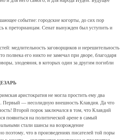
шающее событие: городские когорты, до сих пор
ь к преторианцам. Сенат вынужден был уступить и
стей: медлительность заговорщиков и нерешительность
что полвека его никто не замечал при дворе, благодаря
оворы, злодеяния, в которых один за другим погибли
ЦЕЗАРЬ
римская аристократия не могла простить ему два
а. Первый — несолидную внешность Клавдия. Да что
ость! Второй порок заключался в том, что Клавдий
лся появиться на политической арене в самый
еальными стали шансы на возрождение
но поэтому, что в произведениях писателей той поры
ки к сенату — чувствуется негативное и предвзятое