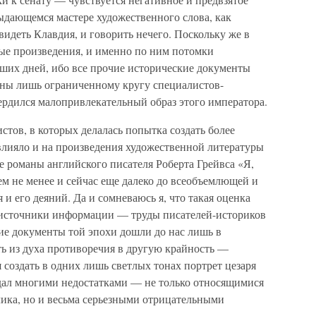
ыдающемся мастере художественного слова, как
идеть Клавдия, и говорить нечего. Поскольку же в
ые произведения, и именно по ним потомки
вших дней, ибо все прочие исторические документы
тны лишь ограниченному кругу специалистов-
ердился малопривлекательный образ этого императора.
стов, в которых делалась попытка создать более
влияло и на произведения художественной литературы
 романы английского писателя Роберта Грейвса «Я,
м не менее и сейчас еще далеко до всеобъемлющей и
и его деяний. Да и сомневаюсь я, что такая оценка
 источники информации — труды писателей-историков
ие документы той эпохи дошли до нас лишь в
ть из духа противоречия в другую крайность —
 создать в одних лишь светлых тонах портрет цезаря
адал многими недостатками — не только относящимися
ика, но и весьма серьезными отрицательными