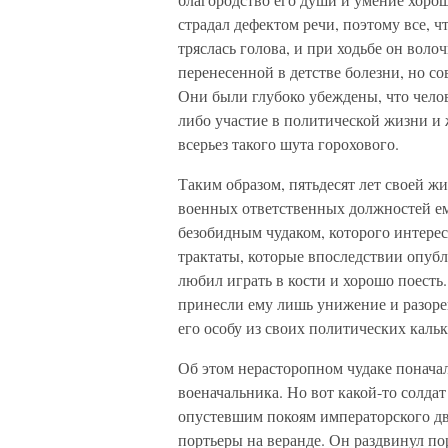
страдал дефектом речи, поэтому все, ч
тряслась голова, и при ходьбе он воло
перенесенной в детстве болезни, но со
Они были глубоко убеждены, что челов
либо участие в политической жизни и
всерьез такого шута горохового.
Таким образом, пятьдесят лет своей ж
военных ответственных должностей ем
безобидным чудаком, которого интерес
трактаты, которые впоследствии опубл
любил играть в кости и хорошо поест
принесли ему лишь унижение и разоре
его особу из своих политических каль
Об этом нерасторопном чудаке понача
военачальника. Но вот какой-то солда
опустевшим покоям императорского дво
портьеры на веранде. Он раздвинул по