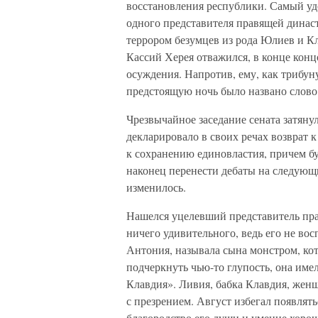
восстановления республики. Самый уд
одного представителя правящей династ
террором безумцев из рода Юлиев и Кл
Кассий Херея отважился, в конце конц
осуждения. Напротив, ему, как трибун
предстоящую ночь было названо слово
Чрезвычайное заседание сената затяну
декларировало в своих речах возврат 
к сохранению единовластия, причем б
наконец перенести дебаты на следующ
изменилось.
Нашелся уцелевший представитель пра
ничего удивительного, ведь его не вос
Антония, называла сына монстром, кот
подчеркнуть чью-то глупость, она име
Клавдия». Ливия, бабка Клавдия, женщ
с презрением. Август избегал появлять
благородство его души и умение хоро