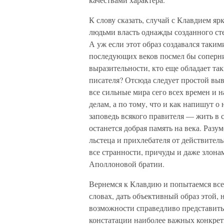
К слову сказать, случай с Клавдием я
людьми власть однажды созданного сте
А уж если этот образ создавался таки
последующих веков посмел бы соперн
выразительности, кто еще обладает та
писателя? Отсюда следует простой вы
все сильные мира сего всех времен и н
делам, а по тому, что и как напишут о
заповедь всякого правителя — жить в с
останется добрая память на века. Разу
льстеца и прихлебателя от действитель
все странности, причуды и даже злона
Аполлоновой братии.
Вернемся к Клавдию и попытаемся все-т
словах, дать объективный образ этой,
возможности справедливо представить 
констатации наиболее важных конкре