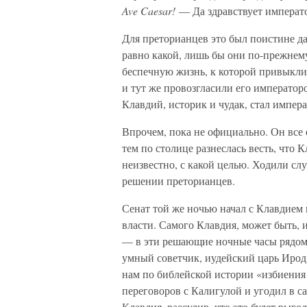
Ave Caesar!
— Да здравствует императ
Для преторианцев это был поистине да
равно какой, лишь бы они по-прежнем
беспечную жизнь, к которой привыкли
и тут же провозгласили его император
Клавдий, историк и чудак, стал импер
Впрочем, пока не официально. Он все е
тем по столице разнеслась весть, что 
неизвестно, с какой целью. Ходили сл
решении преторианцев.
Сенат той же ночью начал с Клавдием 
власти. Самого Клавдия, может быть, 
— в эти решающие ночные часы рядом с
умный советчик, иудейский царь Ирод
нам по библейской истории «избиения
переговоров с Калигулой и угодил в 
Клавдия, рассудив, что это будет выго