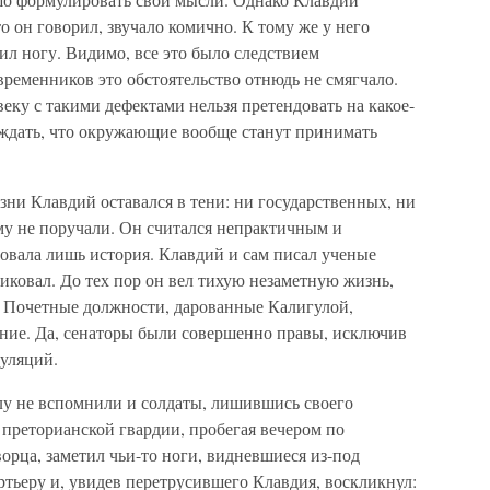
то он говорил, звучало комично. К тому же у него
чил ногу. Видимо, все это было следствием
временников это обстоятельство отнюдь не смягчало.
еку с такими дефектами нельзя претендовать на какое-
 ждать, что окружающие вообще станут принимать
изни Клавдий оставался в тени: ни государственных, ни
у не поручали. Он считался непрактичным и
овала лишь история. Клавдий и сам писал ученые
иковал. До тех пор он вел тихую незаметную жизнь,
ь. Почетные должности, дарованные Калигулой,
ние. Да, сенаторы были совершенно правы, исключив
куляций.
лу не вспомнили и солдаты, лишившись своего
т преторианской гвардии, пробегая вечером по
рца, заметил чьи-то ноги, видневшиеся из-под
ртьеру и, увидев перетрусившего Клавдия, воскликнул: