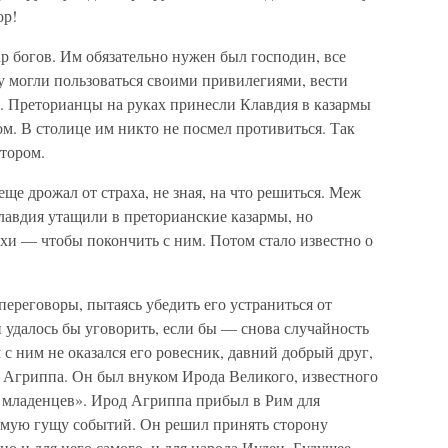
ор!
р богов. Им обязательно нужен был господин, все
у могли пользоваться своими привилегиями, вести
. Преторианцы на руках принесли Клавдия в казармы
ом. В столице им никто не посмел противиться. Так
атором.
ще дрожал от страха, не зная, на что решиться. Меж
Клавдия утащили в преторианские казармы, но
ухи — чтобы покончить с ним. Потом стало известно о
переговоры, пытаясь убедить его устраниться от
и удалось бы уговорить, если бы — снова случайность
 ним не оказался его ровесник, давний добрый друг,
 Агриппа. Он был внуком Ирода Великого, известного
 младенцев». Ирод Агриппа прибыл в Рим для
самую гущу событий. Он решил принять сторону
дно и для него самого, и для народа Иудеи. Будущее