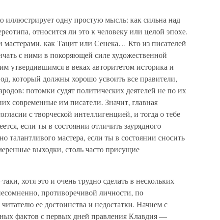
рко иллюстрирует одну простую мысль: как сильна над
реотипа, относится ли это к человеку или целой эпохе.
ми мастерами, как Тацит или Сенека… Кто из писателей
ичать с ними в покоряющей силе художественной
ким утвердившимся в веках авторитетом историка и
вод, который должны хорошо усвоить все правители,
ародов: потомки судят политических деятелей не по их
 них современные им писатели. Значит, главная
огласии с творческой интеллигенцией, и тогда о тебе
меется, если ты в состоянии отличить заурядного
но талантливого мастера, если ты в состоянии сносить
меренные выходки, столь часто присущие
аки, хотя это и очень трудно сделать в нескольких
 несомненно, противоречивой личности, по
читателю ее достоинства и недостатки. Начнем с
тных фактов с первых дней правления Клавдия —