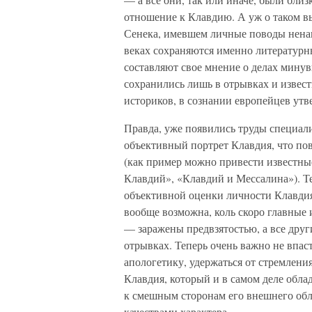
отношение к Клавдию. А уж о таком в
Сенека, имевшем личные поводы ненав
веках сохраняются именно литературн
составляют свое мнение о делах мину
сохранились лишь в отрывках и извес
историков, в сознании европейцев утв
Правда, уже появились труды специали
объективный портрет Клавдия, что по
(как пример можно привести известные
Клавдий», «Клавдий и Мессалина»). Те
объективной оценки личности Клавдия 
вообще возможна, коль скоро главные
— заражены предвзятостью, а все друг
отрывках. Теперь очень важно не впас
апологетику, удержаться от стремления
Клавдия, который и в самом деле обл
к смешным сторонам его внешнего обл
качествами характера.