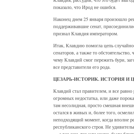
показало, что Ирод не ошибся.
Наконец днем 25 января произошло ре
поддерживавшие сенат, присоединилис
признал Клавдия императором.
Итак, Клавдию помогла цепь случайно
сенаторов, а также то обстоятельство, 
чему Клавдий смог пережить бури, заг
все представители его рода.
ЦЕЗАРЬ-ИСТОРИК. ИСТОРИЯ И 
Клавдий стал правителем, и все равно 
огромных недостатка, или даже порок
там несолидная, просто смешная внешн
остался в живых и, более того, осмели
неподходящий момент, когда вполне р
республиканского строя. Не удивитель
— а все они, так или иначе, были близ