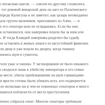
го несколько шагов, — совсем по-другому сложились
В тот роковой январский день он шел из Палатинского
впереди Калигулы и не заметил, как цезарь неожиданно
идала группа мальчиков, приехавших из Азии, — и
 его сенатора шли не оглядываясь. Если бы они
 и остановился, они наверняка пошли бы за ним или
ь. И тогда Клавдий наверняка разделил бы судьбу
не оставлять в живых никого из августейшей фамилии.
ли двор и уже вошли во дворец, когда тишину
нялись шум и суматоха.
атили ужас и паника. У заговорщиков не было никакого
р сводился лишь к убийству императора и его семьи.
на месте, убиты прибежавшими на шум германцами-
в ярости готовы были убивать всех, кто подвернется
ло несколько ни в чем не повинных сенаторов и много
авшихся поблизости от места преступления.
енно собрался сенат. Многие сенаторы требовали