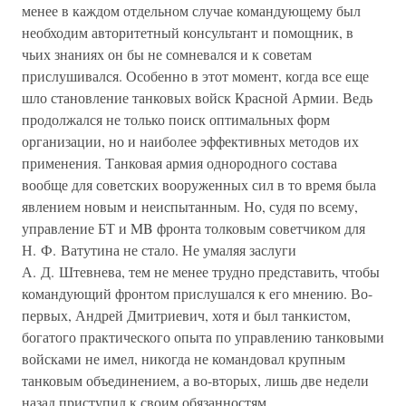
менее в каждом отдельном случае командующему был
необходим авторитетный консультант и помощник, в
чьих знаниях он бы не сомневался и к советам
прислушивался. Особенно в этот момент, когда все еще
шло становление танковых войск Красной Армии. Ведь
продолжался не только поиск оптимальных форм
организации, но и наиболее эффективных методов их
применения. Танковая армия однородного состава
вообще для советских вооруженных сил в то время была
явлением новым и неиспытанным. Но, судя по всему,
управление БТ и MB фронта толковым советчиком для
Н. Ф. Ватутина не стало. Не умаляя заслуги
А. Д. Штевнева, тем не менее трудно представить, чтобы
командующий фронтом прислушался к его мнению. Во-
первых, Андрей Дмитриевич, хотя и был танкистом,
богатого практического опыта по управлению танковыми
войсками не имел, никогда не командовал крупным
танковым объединением, а во-вторых, лишь две недели
назад приступил к своим обязанностям.