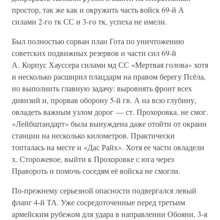
простор, так же как и окружить часть войск 69-й А
силами 2-го тк СС и 3-го тк, успеха не имели.
Был полностью сорван план Гота по уничтожению
советских подвижных резервов и части сил 69-й
А. Корпус Хауссера силами мд СС «Мертвая голова» хотя
и несколько расширил плацдарм на правом берегу Псёла,
но выполнить главную задачу: выровнять фронт всех
дивизий и, прорвав оборону 5-й гв. А на всю глубину,
овладеть важным узлом дорог — ст. Прохоровка, не смог.
«Лейбштандарт» была вынуждена даже отойти от окраин
станции на несколько километров. Практически
топталась на месте и «Дас Райх». Хотя ее части овладели
х. Сторожевое, выйти к Прохоровке с юга через
Правороть и помочь соседям её войска не смогли.
По-прежнему серьезной опасности подвергался левый
фланг 4-й ТА. Уже сосредоточенные перед третьим
армейским рубежом для удара в направлении Обояни, 3-я