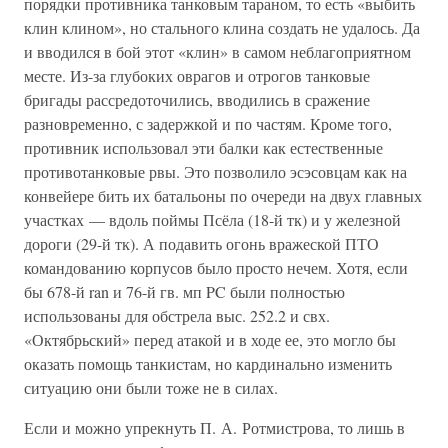
порядки противника танковым тараном, то есть «выбить
клин клином», но стального клина создать не удалось. Да
и вводился в бой этот «клин» в самом неблагоприятном
месте. Из-за глубоких оврагов и отрогов танковые
бригады рассредоточились, вводились в сражение
разновременно, с задержкой и по частям. Кроме того,
противник использовал эти балки как естественные
противотанковые рвы. Это позволило эсэсовцам как на
конвейере бить их батальоны по очереди на двух главных
участках — вдоль поймы Псёла (18-й тк) и у железной
дороги (29-й тк). А подавить огонь вражеской ПТО
командованию корпусов было просто нечем. Хотя, если
бы 678-й ran и 76-й гв. мп PC были полностью
использованы для обстрела выс. 252.2 и свх.
«Октябрьский» перед атакой и в ходе ее, это могло бы
оказать помощь танкистам, но кардинально изменить
ситуацию они были тоже не в силах.
Если и можно упрекнуть П. А. Ротмистрова, то лишь в