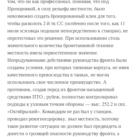
том, что он как профессионал, понимая, что под
Прохоровкой, в силу рельефа местности, было
невозможно создать бронированный клин для того,
чтобы расколоть 2-й тк СС (особенно после того, как 11
июля эсэсовцы подошли непосредственно к станции), не
опротестовал это решение. При использовании столь
значительного количества бронетанковой техники
местность имела первостепенное значение.
Непродуманными действиями руководства фронта были
созданы условия, при которых танковые корпуса, не имея
качественного превосходства в танках, не могли
использовать свое численное преимущество. А
противник, создав перед их фронтом насыщенный
средствами ПТО.; рубеж, полностью контролировал
подходы к узловым точкам обороны — выс. 252.2 и свх.
«Октябрьский». Командарм не раз был у станции,
проводил рекогносцировку, знал местность, поэтому
такое развитие ситуации он должен был предвидеть и
донести о грозящей опасности руководству фронта, а