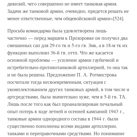
дивизий, чего совершенно не имеет танковая армия.
Задачи же танковой армии, очевидно, придется решать не
менее ответственные, чем общевойсковой армии»[524].
Просьба командарма была удовлетворена лишь
частично — перед маршем к Прохоровке он получил два
смешанных сап для 29-го тк и 5-го гв. Змк, а в 18-м тк их
функцию выполнял 36-й гв. оттп. Что же касается
основной проблемы — усиление армии гаубичной и
истребительно-противотанковой артиллерией, то она так
и не была решена. Предложение П. А. Ротмистрова
посчитали тогда несвоевременным, ситуация с
укомплектованием других танковых армий, в том числе и
артсредствами, была значительно хуже, чем в 5-й гв. ТА.
Лишь после того как был проанализирован печальный
опыт потерь в ходе летней и осенней кампаний 1943 г.,
танковые армии однородного состава в 1944 г. были
существенно пополнены всеми видами артиллерии,
танками и переправочными средствами. Но понимание