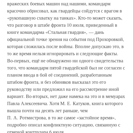
вражеских боевых машин над нашими, командарм
красочно обрисовал, как гвардейцы сойдутся с врагом в
«рукопашную схватку на танках». Кто-то может сказать,
что разговор в штабе фронта 10 июля, приведенный в
книге командарма «Стальная гвардия», — дань
официальной точке зрения на события под Прохоровкой,
которая сложилась после войны. Вполне допускаю это, в
то же время нельзя игнорировать и следующие факты.
Во-первых, ещё не обнаружено ни одного свидетельства
того, что командарм пятой гвардейской был не согласен с
планом ввода в бой её соединений, разработанным
штабом фронта, и без обиняков высказал это его
руководству или предложил на его рассмотрение иной
вариант. Во-вторых, нет даже намека на это и в мемуарах
Павла Алексеевича. Хотя М. Е. Катуков, книга которого
вышла почти на десять лет раньше, чем
П. А. Ротмистрова, в то же самое «застойное время»,
подробно описал конфликтную ситуацию, связанную с
отменой контрудара 6 июля.