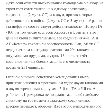
Даже если отнести высказывание командарма о выходе из
строя трёх сотен танков не к одному вражескому
соединению (2-му тк СС), а к двум, против которых
действовали его войска (2-му тк СС и 3-му тк), всё равно
эта цифра не соответствует действительности. Потери ГА
«Юг», в том числе корпусов Хауссера и Брейта, в этот
день не были значительными, все соединения 4-й ТА и
АГ «Кемпф» сохранили боеспособность. Так, 2-й тк СС
перед началом контрудара располагал 294 танками и
штурмовыми орудиями, а утром 13 июля, за счёт
восстановленных боевых машин, его численность
достигла 251 единицы.
Главной ошибкой советского командования было
принятие решения о фронтальном ударе двумя танковыми
и двумя стреловыми корпусами 5-й гв. ТА и 5-й гв. А в
районе ст. Прохоровка не по флангам, а в лоб наиболее
сильному на тот момент вражескому соединению,
которое перешло к обороне. Из-за этого непродуманного