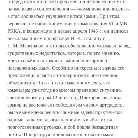
что ряд позиций плохо продуман, он не пошел по пути
наименьшего сопротивления — «командованию виднее»,
а стал добиваться улучшения штата армии. При этом,
вероятно, не найдя понимания у командования БТ и MB
РККА, в конце марта и начале апреля 1943 г. он написал
несколько писем и шифровок И. В. Сталину и
Г. М. Маленкову, в которых обоснованно указывал на ряд
существенных недостатков, которые, по его мнению,
могут серьёзно осложнить выполнение армией
поставленных задач. Особенно интересны и важны его
предложения в части артиллерийского обеспечения
объединения. Читая эти письма, понимаешь, что
командарм уже тогда во многом предвидел ситуацию,
сложившуюся утром 12 июля под Прохоровкой, когда
армия, не располагая необходимым числом артсредств,
была вынуждена решать сложные задачи практически
одними танками, а когда неприятель выбил их на
подготовленных рубежах, в бой пошла беззащитная
пехота. Процитирую приложение к этим письмам: