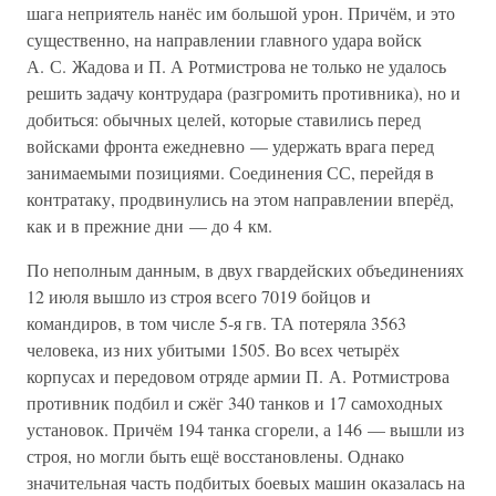
шага неприятель нанёс им большой урон. Причём, и это
существенно, на направлении главного удара войск
А. С. Жадова и П. А Ротмистрова не только не удалось
решить задачу контрудара (разгромить противника), но и
добиться: обычных целей, которые ставились перед
войсками фронта ежедневно — удержать врага перед
занимаемыми позициями. Соединения СС, перейдя в
контратаку, продвинулись на этом направлении вперёд,
как и в прежние дни — до 4 км.
По неполным данным, в двух гвардейских объединениях
12 июля вышло из строя всего 7019 бойцов и
командиров, в том числе 5-я гв. ТА потеряла 3563
человека, из них убитыми 1505. Во всех четырёх
корпусах и передовом отряде армии П. А. Ротмистрова
противник подбил и сжёг 340 танков и 17 самоходных
установок. Причём 194 танка сгорели, а 146 — вышли из
строя, но могли быть ещё восстановлены. Однако
значительная часть подбитых боевых машин оказалась на