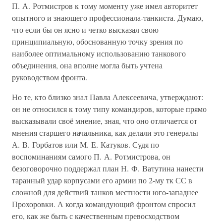
П. А. Ротмистров к тому моменту уже имел авторитет
опытного и знающего профессионала-танкиста. Думаю,
что если бы он ясно и четко высказал свою
принципиальную, обоснованную точку зрения по
наиболее оптимальному использованию танкового
объединения, она вполне могла быть учтена
руководством фронта.
Но те, кто близко знал Павла Алексеевича, утверждают:
он не относился к тому типу командиров, которые прямо
высказывали своё мнение, зная, что оно отличается от
мнения старшего начальника, как делали это генералы
А. В. Горбатов или М. Е. Катуков. Судя по
воспоминаниям самого П. А. Ротмистрова, он
безоговорочно поддержал план Н. Ф. Ватутина нанести
таранный удар корпусами его армии по 2-му тк СС в
сложной для действий танков местности юго-западнее
Прохоровки. А когда командующий фронтом спросил
его, как же быть с качественным превосходством