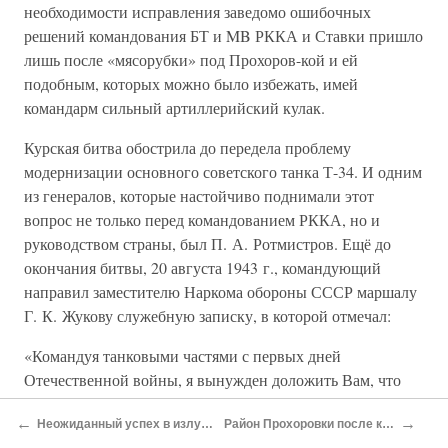
необходимости исправления заведомо ошибочных
решений командования БТ и MB РККА и Ставки пришло
лишь после «мясорубки» под Прохоров-кой и ей
подобным, которых можно было избежать, имей
командарм сильный артиллерийский кулак.
Курская битва обострила до передела проблему
модернизации основного советского танка Т-34. И одним
из генералов, которые настойчиво поднимали этот
вопрос не только перед командованием РККА, но и
руководством страны, был П. А. Ротмистров. Ещё до
окончания битвы, 20 августа 1943 г., командующий
направил заместителю Наркома обороны СССР маршалу
Г. К. Жукову служебную записку, в которой отмечал:
«Командуя танковыми частями с первых дней
Отечественной войны, я вынужден доложить Вам, что
наши танки на сегодня потеряли свое превосходство
←
→
Неожиданный успех в излучине Пены
Район Прохоровки после контрудара
перед танками противника в броне и вооружении.