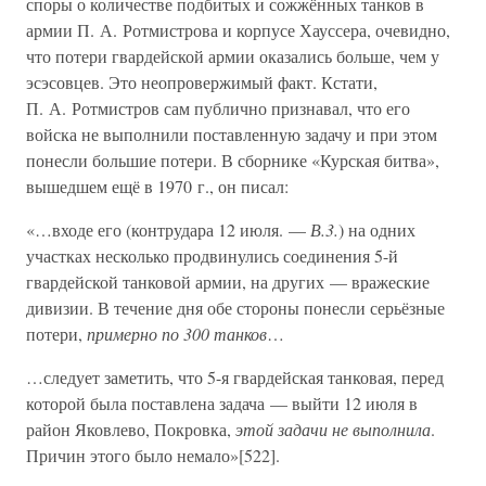
споры о количестве подбитых и сожжённых танков в
армии П. А. Ротмистрова и корпусе Хауссера, очевидно,
что потери гвардейской армии оказались больше, чем у
эсэсовцев. Это неопровержимый факт. Кстати,
П. А. Ротмистров сам публично признавал, что его
войска не выполнили поставленную задачу и при этом
понесли большие потери. В сборнике «Курская битва»,
вышедшем ещё в 1970 г., он писал:
«…входе его (контрудара 12 июля. —
В.3.
) на одних
участках несколько продвинулись соединения 5-й
гвардейской танковой армии, на других — вражеские
дивизии. В течение дня обе стороны понесли серьёзные
потери,
примерно по 300 танков
…
…следует заметить, что 5-я гвардейская танковая, перед
которой была поставлена задача — выйти 12 июля в
район Яковлево, Покровка,
этой задачи не выполнила
.
Причин этого было немало»[522].