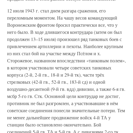
12 июля 1943 г. стал днем разгара сражения, его
переломным моментом. На чашу весов командующий
Воронежским фронтом бросил практически все, что у
него было. В ходе длившегося контрудара (затем он был
продолжен 13–15 июля) произошел ряд танковых боев с
привлечением артиллерии и пехоты. Наиболее крупным
из них стал бой на участке между Псёлом и х.
Сторожевое, названном впоследствии «танковым полем»,
в котором участвовали четыре советских танковых
корпуса (2-й, 2-й гв., 18-й и 29-й тк), части трёх
стрелковых (42-й гв., 52-й гв., 183-й сд) и одной
воздушно-десантной (9-й гв. вдд) дивизии, а также 6-я гв.
мсбр 5-го гв. Стк. Основной цели контрудар не достиг,
противник не был разгромлен, а участвовавшие в нём
советские соединения понесли значительные потери. Тем
не менее дальнейшее продвижение войск 4-й ТА у
станции было остановлено окончательно. Бой
соединений 5-й гв. ТА и 5-й гв. А с дивизиями 2-го тк