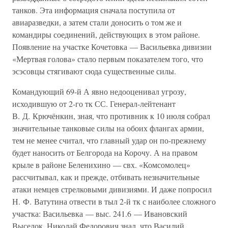
танков. Эта информация сначала поступила от
авиаразведки, а затем стали доносить о том же и
командиры соединений, действующих в этом районе.
Появление на участке Кочетовка — Васильевка дивизии
«Мертвая голова» стало первым показателем того, что
эсэсовцы стягивают сюда существенные силы.
Командующий 69-й А явно недооценивал угрозу,
исходившую от 2-го тк СС. Генерал-лейтенант
В. Д. Крючёнкин, зная, что противник к 10 июля собрал
значительные танковые силы на обоих флангах армии,
тем не менее считал, что главный удар он по-прежнему
будет наносить от Белгорода на Корочу. А на правом
крыле в районе Беленихино — свх. «Комсомолец»
рассчитывал, как и прежде, отбивать незначительные
атаки немцев стрелковыми дивизиями. И даже попросил
Н. Ф. Ватутина отвести в тыл 2-й тк с наиболее сложного
участка: Васильевка — выс. 241.6 — Ивановский
Выселок. Николай Федорович знал, что Василий