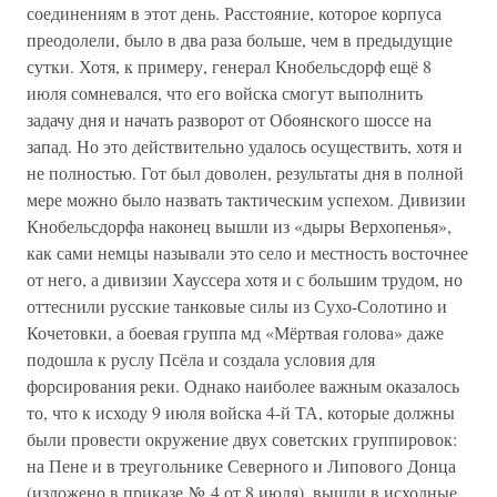
соединениям в этот день. Расстояние, которое корпуса
преодолели, было в два раза больше, чем в предыдущие
сутки. Хотя, к примеру, генерал Кнобельсдорф ещё 8
июля сомневался, что его войска смогут выполнить
задачу дня и начать разворот от Обоянского шоссе на
запад. Но это действительно удалось осуществить, хотя и
не полностью. Гот был доволен, результаты дня в полной
мере можно было назвать тактическим успехом. Дивизии
Кнобельсдорфа наконец вышли из «дыры Верхопенья»,
как сами немцы называли это село и местность восточнее
от него, а дивизии Хауссера хотя и с большим трудом, но
оттеснили русские танковые силы из Сухо-Солотино и
Кочетовки, а боевая группа мд «Мёртвая голова» даже
подошла к руслу Псёла и создала условия для
форсирования реки. Однако наиболее важным оказалось
то, что к исходу 9 июля войска 4-й ТА, которые должны
были провести окружение двух советских группировок:
на Пене и в треугольнике Северного и Липового Донца
(изложено в приказе № 4 от 8 июля), вышли в исходные