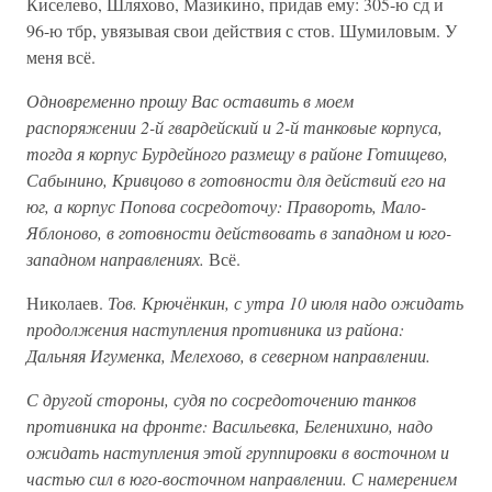
Киселево, Шляхово, Мазикино, придав ему: 305-ю сд и
96-ю тбр, увязывая свои действия с стов. Шумиловым. У
меня всё.
Одновременно прошу Вас оставить в моем
распоряжении 2-й гвардейский и 2-й танковые корпуса,
тогда я корпус Бурдейного размещу в районе Готищево,
Сабынино, Кривцово в готовности для действий его на
юг, а корпус Попова сосредоточу: Правороть, Мало-
Яблоново, в готовности действовать в западном и юго-
западном направлениях.
Всё.
Николаев.
Тов. Крючёнкин, с утра 10 июля надо ожидать
продолжения наступления противника из района:
Дальняя Игуменка, Мелехово, в северном направлении.
С другой стороны, судя по сосредоточению танков
противника на фронте: Васильевка, Беленихино, надо
ожидать наступления этой группировки в восточном и
частью сил в юго-восточном направлении. С намерением