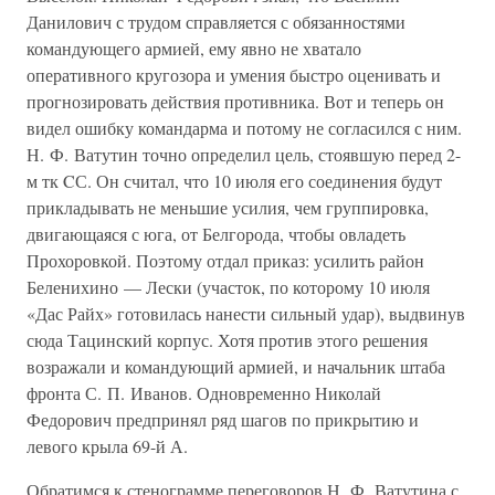
Данилович с трудом справляется с обязанностями
командующего армией, ему явно не хватало
оперативного кругозора и умения быстро оценивать и
прогнозировать действия противника. Вот и теперь он
видел ошибку командарма и потому не согласился с ним.
Н. Ф. Ватутин точно определил цель, стоявшую перед 2-
м тк CС. Он считал, что 10 июля его соединения будут
прикладывать не меньшие усилия, чем группировка,
двигающаяся с юга, от Белгорода, чтобы овладеть
Прохоровкой. Поэтому отдал приказ: усилить район
Беленихино — Лески (участок, по которому 10 июля
«Дас Райх» готовилась нанести сильный удар), выдвинув
сюда Тацинский корпус. Хотя против этого решения
возражали и командующий армией, и начальник штаба
фронта С. П. Иванов. Одновременно Николай
Федорович предпринял ряд шагов по прикрытию и
левого крыла 69-й А.
Обратимся к стенограмме переговоров Н. Ф. Ватутина с