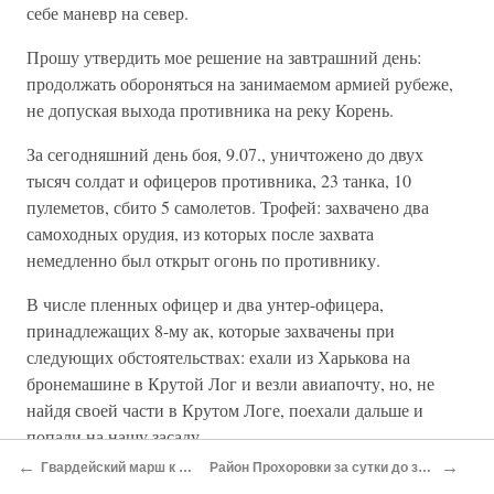
себе маневр на север.
Прошу утвердить мое решение на завтрашний день:
продолжать обороняться на занимаемом армией рубеже,
не допуская выхода противника на реку Корень.
За сегодняшний день боя, 9.07., уничтожено до двух
тысяч солдат и офицеров противника, 23 танка, 10
пулеметов, сбито 5 самолетов. Трофей: захвачено два
самоходных орудия, из которых после захвата
немедленно был открыт огонь по противнику.
В числе пленных офицер и два унтер-офицера,
принадлежащих 8-му ак, которые захвачены при
следующих обстоятельствах: ехали из Харькова на
бронемашине в Крутой Лог и везли авиапочту, но, не
найдя своей части в Крутом Логе, поехали дальше и
попали на нашу засаду.
←
→
Гвардейский марш к Прохоровке
Район Прохоровки за сутки до знаменитого боя
Бронемашина была подбита, они — захвачены. Эти