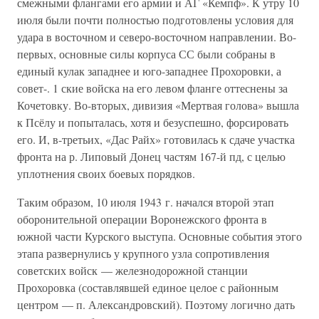
смежными флангами его армии и АГ «Кемпф». К утру 10
июля были почти полностью подготовлены условия для
удара в восточном и северо-восточном направлении. Во-
первых, основные силы корпуса СС были собраны в
единый кулак западнее и юго-западнее Прохоровки, а
совет-. 1 ские войска на его левом фланге оттеснены за
Кочетовку. Во-вторых, дивизия «Мертвая голова» вышла
к Псёлу и попыталась, хотя и безуспешно, форсировать
его. И, в-третьих, «Дас Райх» готовилась к сдаче участка
фронта на р. Липовый Донец частям 167-й пд, с целью
уплотнения своих боевых порядков.
Таким образом, 10 июля 1943 г. начался второй этап
оборонительной операции Воронежского фронта в
южной части Курского выступа. Основные события этого
этапа развернулись у крупного узла сопротивления
советских войск — железнодорожной станции
Прохоровка (составлявшей единое целое с районным
центром — п. Александровский). Поэтому логично дать