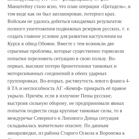
Манштейну стало ясно, что план операции «Цитадель», в
том виде как он был запланирован, потерпел крах.
Войскам не удалось добиться ожидаемых результатов:
полного уничтожения подвижных резервов русских, т. е.
создать главное условие для развития наступления на
Курск в обход Обояни. Вместе с тем возникли две
серьезные проблемы, которые существенно тормозили
попытки переломить ситуацию в свою пользу. Во-
первых, высокие потери бронетехники танковых и
моторизованных соединений в обеих ударных
группировках. Во-вторых, растянутость левого фланга 4-
й ТА и неспособность АГ «Кемпф» прикрыть её правое
укрыло. Причём, если в излучине Пены русские,
выстроив сильную оборону, не предпринимали явных
попыток подвести сюда крупные танковые силы, то в
междуречье Северного и Липового Донца ситуация
складывалась значительно опаснее. По данным
авиаразведки, из района Старого Оскола и Воронежа к