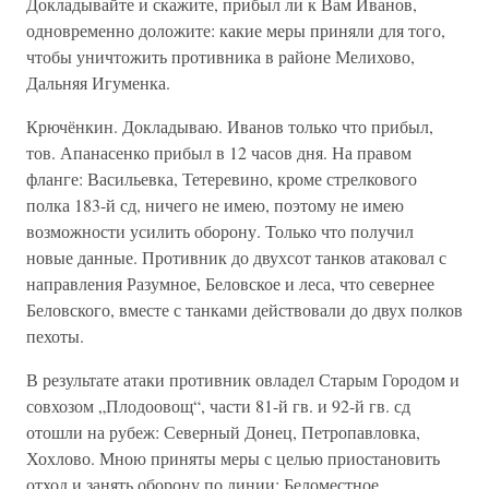
Докладывайте и скажите, прибыл ли к Вам Иванов,
одновременно доложите: какие меры приняли для того,
чтобы уничтожить противника в районе Мелихово,
Дальняя Игуменка.
Крючёнкин. Докладываю. Иванов только что прибыл,
тов. Апанасенко прибыл в 12 часов дня. На правом
фланге: Васильевка, Тетеревино, кроме стрелкового
полка 183-й сд, ничего не имею, поэтому не имею
возможности усилить оборону. Только что получил
новые данные. Противник до двухсот танков атаковал с
направления Разумное, Беловское и леса, что севернее
Беловского, вместе с танками действовали до двух полков
пехоты.
В результате атаки противник овладел Старым Городом и
совхозом „Плодоовощ“, части 81-й гв. и 92-й гв. сд
отошли на рубеж: Северный Донец, Петропавловка,
Хохлово. Мною приняты меры с целью приостановить
отход и занять оборону по линии: Беломестное,