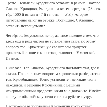
Третье. Нельзя ли Бурдейного оставить в районе: Шахово,
Сажное, Кривцово, Рындинка, а все его средства (26-я гв.
тбр, 1500-й иптап и 47-й гв. отп. —
В.З.
), которые
изготовлены на юг на рубеже: Гостищево, Сабынино,
оставить нетронутыми?
Четвёртое. Безусловно, ненормальное явление с тем, что
здесь ещё в ряде частей не установлена связь, по этому
вопросу тов. Крючёнкину с его штабом придется
проявить большие темпы изворотливости. У меня всё.
Иванов.
Николаев. Тов. Иванов, Бурдейного поставить там, где я
сказал. По остальным вопросам хорошенько разберитесь с
тов. Крючёнкиным. Точно установите, где какие части
находятся, и решение Крючёнкина с Вашими
исчерпывающими предложениями мне доложите. Имейте
в виду, чтобы войска успели сесть на рубеже к утру.
Неотложное распоряжение Крючёнкин пусть отдаёт