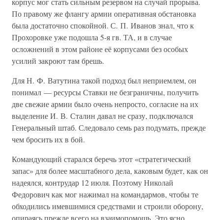
корпус мог стать сильным резервом на случай прорыва.
По правому же флангу армии оперативная обстановка
была достаточно спокойной. С. П. Иванов знал, что к
Прохоровке уже подошла 5-я гв. ТА, и в случае
осложнений в этом районе её корпусами без особых
усилий закроют там брешь.
Для Н. Ф. Ватутина такой подход был неприемлем, он
понимал — ресурсы Ставки не безграничны, получить
две свежие армии было очень непросто, согласие на их
выделение И. В. Сталин давал не сразу, подключался
Генеральный штаб. Следовало семь раз подумать, прежде
чем бросить их в бой.
Командующий старался беречь этот «стратегический
запас» для более масштабного дела, каковым будет, как он
надеялся, контрудар 12 июля. Поэтому Николай
Федорович как мог нажимал на командармов, чтобы те
обходились имевшимися средствами и строили оборону,
опираясь прежде всего на взаимопомощь. Это ясно