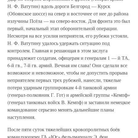
Н. Ф. Ватутин) вдоль дороги Белгород — Курск
(Обоянское шоссе) на север и восточнее от нее до района
излучины Псёла — на северо-восток. Для фронта это был
первый, начальный этап оборонительной операции.
Несмотря на все усилия неприятеля, его рубежи устояли,
Н. Ф. Ватутину удалось удержать ситуацию под
контролем. Главная и решающая в этом заслуга
принадлежит солдатам, офицерам и генералам 1 — й ТА,
6-й гв., 7-й гв. армий. Вечная им слава! Они сделали все
возможное и невозможное, чтобы не допустить прорыва
неприятелем первых трех рубежей, нанесли, тяжелые
потери ударным группировкам 4-й танковой армии
(генерал-полковник Г. Гот) и армейской группы «Кемпф»
(генерал танковых войск В. Кемпф) и заставили немецкое
командование серьезно менять дальнейшие планы
наступления.
После пяти суток тяжелейших кровопролитных боёв
командующему ГА «Юг» фельдмаршалу Э. фон