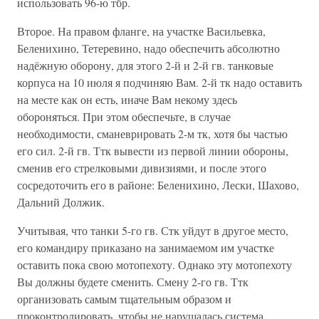
использовать 96-ю тбр.
Второе. На правом фланге, на участке Васильевка,
Беленихино, Тетеревино, надо обеспечить абсолютно
надёжную оборону, для этого 2-й и 2-й гв. танковые
корпуса на 10 июля я подчиняю Вам. 2-й тк надо оставить
на месте как он есть, иначе Вам некому здесь
обороняться. При этом обеспечьте, в случае
необходимости, сманеврировать 2-м тк, хотя бы частью
его сил. 2-й гв. Ттк вывести из первой линии обороны,
сменив его стрелковыми дивизиями, и после этого
сосредоточить его в районе: Беленихино, Лески, Шахово,
Дальний Должик.
Учитывая, что танки 5-го гв. Стк уйдут в другое место,
его командиру приказано на занимаемом им участке
оставить пока свою мотопехоту. Однако эту мотопехоту
Вы должны будете сменить. Смену 2-го гв. Ттк
организовать самым тщательным образом и
проконтролировать, чтобы не нарушалась система