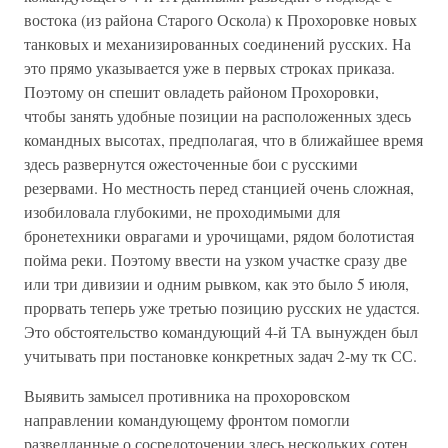
востока (из района Старого Оскола) к Прохоровке новых
танковых и механизированных соединений русских. На
это прямо указывается уже в первых строках приказа.
Поэтому он спешит овладеть районом Прохоровки,
чтобы занять удобные позиции на расположенных здесь
командных высотах, предполагая, что в ближайшее время
здесь развернутся ожесточенные бои с русскими
резервами. Но местность перед станцией очень сложная,
изобиловала глубокими, не проходимыми для
бронетехники оврагами и урочищами, рядом болотистая
пойма реки. Поэтому ввести на узком участке сразу две
или три дивизии и одним рывком, как это было 5 июля,
прорвать теперь уже третью позицию русских не удастся.
Это обстоятельство командующий 4-й ТА вынужден был
учитывать при постановке конкретных задач 2-му тк СС.
Выявить замысел противника на прохоровском
направлении командующему фронтом помогли
разведданные о сосредоточении здесь нескольких сотен