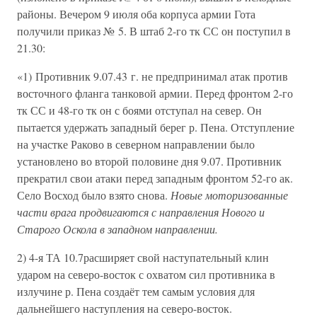
районы. Вечером 9 июля оба корпуса армии Гота
получили приказ № 5. В штаб 2-го тк СС он поступил в
21.30:
«1) Противник 9.07.43 г. не предпринимал атак против
восточного фланга танковой армии. Перед фронтом 2-го
тк СС и 48-го тк он с боями отступал на север. Он
пытается удержать западный берег р. Пена. Отступление
на участке Раково в северном направлении было
установлено во второй половине дня 9.07. Противник
прекратил свои атаки перед западным фронтом 52-го ак.
Село Восход было взято снова.
Новые моторизованные
части врага продвигаются с направления Нового и
Старого Оскола в западном направлении.
2) 4-я ТА 10.7расширяет свой наступательный клин
ударом на северо-восток с охватом сил противника в
излучине р. Пена создаёт тем самым условия для
дальнейшего наступления на северо-восток.