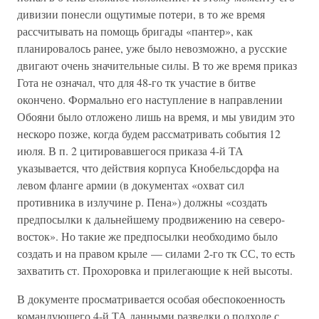
дивизии понесли ощутимые потери, в то же время
рассчитывать на помощь бригады «пантер», как
планировалось ранее, уже было невозможно, а русские
двигают очень значительные силы. В то же время приказ
Гота не означал, что для 48-го тк участие в битве
окончено. Формально его наступление в направлении
Обояни было отложено лишь на время, и мы увидим это
нескоро позже, когда будем рассматривать события 12
июля. В п. 2 цитировавшегося приказа 4-й ТА
указывается, что действия корпуса Кнобельсдорфа на
левом фланге армии (в документах «охват сил
противника в излучине р. Пена») должны «создать
предпосылки к дальнейшему продвижению на северо-
восток». Но такие же предпосылки необходимо было
создать и на правом крыле — силами 2-го тк СС, то есть
захватить ст. Прохоровка и прилегающие к ней высоты.
В документе просматривается особая обеспокоенность
командующего 4-й ТА данными разведки о подходе с