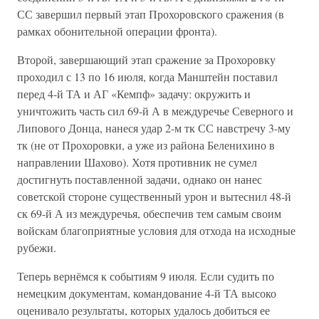
СС завершил первый этап Прохоровского сражения (в
рамках обонительной операции фронта).
Второй, завершающий этап сражение за Прохоровку
проходил с 13 по 16 июля, когда Манштейн поставил
перед 4-й ТА и АГ «Кемпф» задачу: окружить и
уничтожить часть сил 69-й А в междуречье Северного и
Липового Донца, нанеся удар 2-м тк СС навстречу 3-му
тк (не от Прохоровки, а уже из района Беленихино в
направлении Шахово). Хотя противник не сумел
достигнуть поставленной задачи, однако он нанес
советской стороне существенный урон и вытеснил 48-й
ск 69-й А из междуречья, обеспечив тем самым своим
войскам благоприятные условия для отхода на исходные
рубежи.
Теперь вернёмся к событиям 9 июля. Если судить по
немецким документам, командование 4-й ТА высоко
оценивало результаты, которых удалось добиться ее