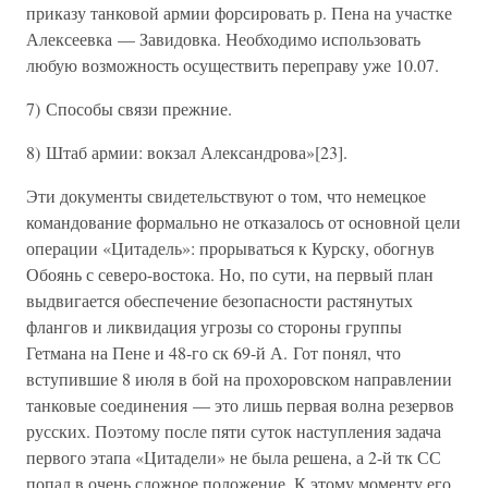
приказу танковой армии форсировать р. Пена на участке
Алексеевка — Завидовка. Необходимо использовать
любую возможность осуществить переправу уже 10.07.
7) Способы связи прежние.
8) Штаб армии: вокзал Александрова»[23].
Эти документы свидетельствуют о том, что немецкое
командование формально не отказалось от основной цели
операции «Цитадель»: прорываться к Курску, обогнув
Обоянь с северо-востока. Но, по сути, на первый план
выдвигается обеспечение безопасности растянутых
флангов и ликвидация угрозы со стороны группы
Гетмана на Пене и 48-го ск 69-й А. Гот понял, что
вступившие 8 июля в бой на прохоровском направлении
танковые соединения — это лишь первая волна резервов
русских. Поэтому после пяти суток наступления задача
первого этапа «Цитадели» не была решена, а 2-й тк СС
попал в очень сложное положение. К этому моменту его