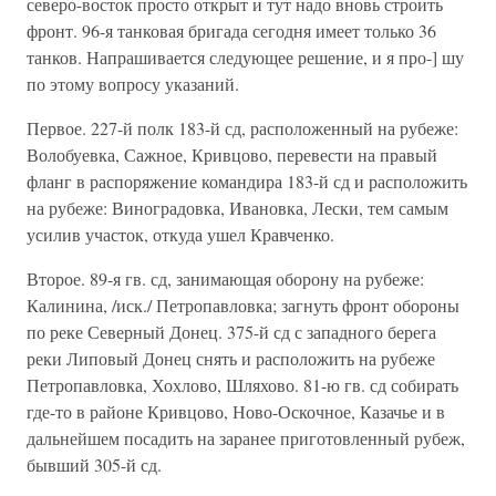
северо-восток просто открыт и тут надо вновь строить
фронт. 96-я танковая бригада сегодня имеет только 36
танков. Напрашивается следующее решение, и я про-] шу
по этому вопросу указаний.
Первое. 227-й полк 183-й сд, расположенный на рубеже:
Волобуевка, Сажное, Кривцово, перевести на правый
фланг в распоряжение командира 183-й сд и расположить
на рубеже: Виноградовка, Ивановка, Лески, тем самым
усилив участок, откуда ушел Кравченко.
Второе. 89-я гв. сд, занимающая оборону на рубеже:
Калинина, /иск./ Петропавловка; загнуть фронт обороны
по реке Северный Донец. 375-й сд с западного берега
реки Липовый Донец снять и расположить на рубеже
Петропавловка, Хохлово, Шляхово. 81-ю гв. сд собирать
где-то в районе Кривцово, Ново-Оскочное, Казачье и в
дальнейшем посадить на заранее приготовленный рубеж,
бывший 305-й сд.