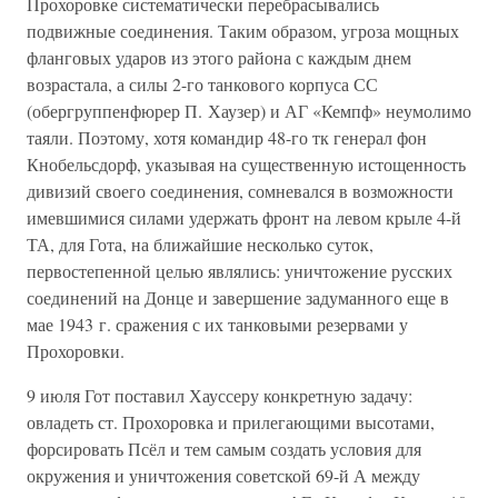
Прохоровке систематически перебрасывались
подвижные соединения. Таким образом, угроза мощных
фланговых ударов из этого района с каждым днем
возрастала, а силы 2-го танкового корпуса СС
(обергруппенфюрер П. Хаузер) и АГ «Кемпф» неумолимо
таяли. Поэтому, хотя командир 48-го тк генерал фон
Кнобельсдорф, указывая на существенную истощенность
дивизий своего соединения, сомневался в возможности
имевшимися силами удержать фронт на левом крыле 4-й
ТА, для Гота, на ближайшие несколько суток,
первостепенной целью являлись: уничтожение русских
соединений на Донце и завершение задуманного еще в
мае 1943 г. сражения с их танковыми резервами у
Прохоровки.
9 июля Гот поставил Хауссеру конкретную задачу:
овладеть ст. Прохоровка и прилегающими высотами,
форсировать Псёл и тем самым создать условия для
окружения и уничтожения советской 69-й А между