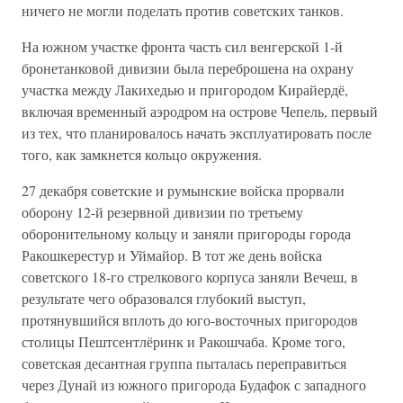
ничего не могли поделать против советских танков.
На южном участке фронта часть сил венгерской 1-й
бронетанковой дивизии была переброшена на охрану
участка между Лакихедью и пригородом Кирайердё,
включая временный аэродром на острове Чепель, первый
из тех, что планировалось начать эксплуатировать после
того, как замкнется кольцо окружения.
27 декабря советские и румынские войска прорвали
оборону 12-й резервной дивизии по третьему
оборонительному кольцу и заняли пригороды города
Ракошкерестур и Уймайор. В тот же день войска
советского 18-го стрелкового корпуса заняли Вечеш, в
результате чего образовался глубокий выступ,
протянувшийся вплоть до юго-восточных пригородов
столицы Пештсентлёринк и Ракошчаба. Кроме того,
советская десантная группа пыталась переправиться
через Дунай из южного пригорода Будафок с западного