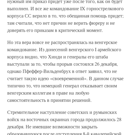
нужный им приказ придет уже после того, как он будет
выполнен. И все же командование IX горнострелкового
корпуса СС верило в то, что обещанная помощь придет;
там считали, что нет причин не верить фюреру и не
доверять его приказам в критический момент.
Но эта вера вовсе не распространялась на венгерское
командование. Из донесений венгерского I армейского
корпуса видно, что Хинди и генералы его штаба
выступали за то, чтобы прорыв состоялся 26 декабря,
однако Пфеффер-Вильденбрух в ответ заявил, что не
считает такую идею «своевременной». В данном случае
типично то, что немецкий генерал отказывает своим
венгерским коллегам в праве на любую
самостоятельность в принятии решений.
Стремительное наступление советских и румынских
войск на восточных окраинах города продолжилось 28
декабря. Не имевшие возможности закрыть
образовавшуюся после отступления 8-й кавалерийской