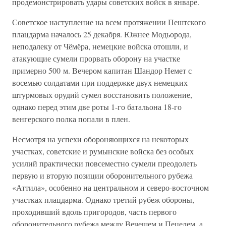
продемонстрировать удары советских войск в январе.
Советское наступление на всем протяжении Пештского
плацдарма началось 25 декабря. Южнее Модьорода,
неподалеку от Чёмёра, немецкие войска отошли, и
атакующие сумели прорвать оборону на участке
примерно 500 м. Вечером капитан Шандор Немет с
восемью солдатами при поддержке двух немецких
штурмовых орудий сумел восстановить положение,
однако перед этим две роты 1-го батальона 18-го
венгерского полка попали в плен.
Несмотря на успехи обороняющихся на некоторых
участках, советские и румынские войска без особых
усилий практически повсеместно сумели преодолеть
первую и вторую позиции оборонительного рубежа
«Аттила», особенно на центральном и северо-восточном
участках плацдарма. Однако третий рубеж обороны,
проходивший вдоль пригородов, часть первого
оборонительного рубежа между Вечешем и Пецелем, а