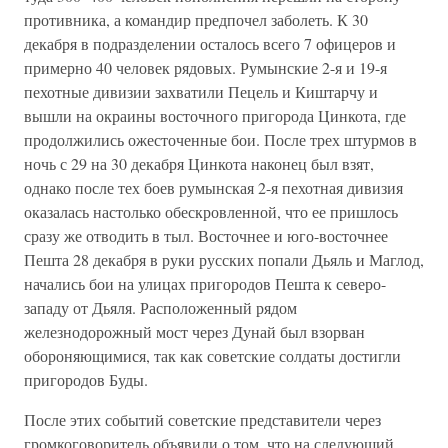
противника, а командир предпочел заболеть. К 30
декабря в подразделении осталось всего 7 офицеров и
примерно 40 человек рядовых. Румынские 2-я и 19-я
пехотные дивизии захватили Пецель и Киштарчу и
вышли на окраины восточного пригорода Цинкота, где
продолжились ожесточенные бои. После трех штурмов в
ночь с 29 на 30 декабря Цинкота наконец был взят,
однако после тех боев румынская 2-я пехотная дивизия
оказалась настолько обескровленной, что ее пришлось
сразу же отводить в тыл. Восточнее и юго-восточнее
Пешта 28 декабря в руки русских попали Дьяль и Маглод,
начались бои на улицах пригородов Пешта к северо-
западу от Дьяля. Расположенный рядом
железнодорожный мост через Дунай был взорван
обороняющимися, так как советские солдаты достигли
пригородов Буды.
После этих событий советские представители через
громкоговоритель объявили о том, что на следующий