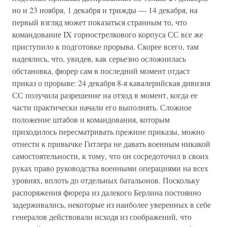
но и 23 ноября, 1 декабря и трижды — 14 декабря, на
первый взгляд может показаться странным то, что
командование IX горнострелкового корпуса СС все же
приступило к подготовке прорыва. Скорее всего, там
надеялись, что, увидев, как серьезно осложнилась
обстановка, фюрер сам в последний момент отдаст
приказ о прорыве: 24 декабря 8-я кавалерийская дивизия
СС получила разрешение на отход в момент, когда ее
части практически начали его выполнять. Сложное
положение штабов и командования, которым
приходилось пересматривать прежние приказы, можно
отнести к привычке Гитлера не давать военным никакой
самостоятельности, к тому, что он сосредоточил в своих
руках право руководства военными операциями на всех
уровнях, вплоть до отдельных батальонов. Поскольку
распоряжения фюрера из далекого Берлина постоянно
задерживались, некоторые из наиболее уверенных в себе
генералов действовали исходя из соображений, что