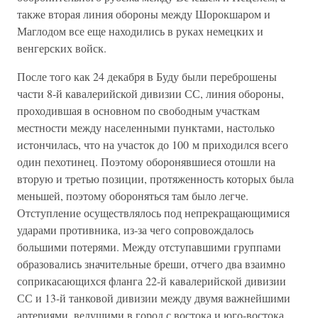
также вторая линия обороны между Шорокшаром и
Маглодом все еще находились в руках немецких и
венгерских войск.
После того как 24 декабря в Буду были переброшены
части 8-й кавалерийской дивизии СС, линия обороны,
проходившая в основном по свободным участкам
местности между населенными пунктами, настолько
истончилась, что на участок до 100 м приходился всего
один пехотинец. Поэтому оборонявшиеся отошли на
вторую и третью позиции, протяженность которых была
меньшей, поэтому обороняться там было легче.
Отступление осуществлялось под непрекращающимися
ударами противника, из-за чего сопровождалось
большими потерями. Между отступавшими группами
образовались значительные бреши, отчего два взаимно
соприкасающихся фланга 22-й кавалерийской дивизии
СС и 13-й танковой дивизии между двумя важнейшими
артериями, ведущими в город с востока и юго-востока,