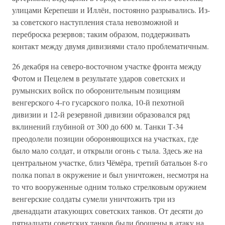
улицами Керепеши и Иллёи, постоянно разрывались. Из-
за советского наступления стала невозможной и
переброска резервов; таким образом, поддерживать
контакт между двумя дивизиями стало проблематичным.
26 декабря на северо-восточном участке фронта между
Фотом и Пецелем в результате ударов советских и
румынских войск по оборонительным позициям
венгерского 4-го гусарского полка, 10-й пехотной
дивизии и 12-й резервной дивизии образовался ряд
вклинений глубиной от 300 до 600 м. Танки Т-34
преодолели позиции обороняющихся на участках, где
было мало солдат, и открыли огонь с тыла. Здесь же на
центральном участке, близ Чёмёра, третий батальон 8-го
полка попал в окружение и был уничтожен, несмотря на
то что вооруженные одним только стрелковым оружием
венгерские солдаты сумели уничтожить три из
двенадцати атакующих советских танков. От десяти до
пятнадцати советских танков были брошены в атаку на