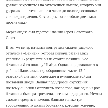
удалось закрепиться на захваченной высоте, которую они
удерживали в течение пяти часов до подхода основных
сил подразделения. За это время они отбили две атаки
противника».
Мерквиладзе был удостоен звания Героя Советского
Союза.
В тот же вечер началась контратака силами ударного
батальона «Ваннай», которая сначала развивалась
успешно. В результате были отбиты позиции 3-го
батальона 8-го полка у Чёмёра. Однако прорвавшиеся в
районе Шашхалома, где оборонялись части 12-й
резервной дивизии, советские и румынские войска
поставили людей Ванная под угрозой окружения,
поэтому он решил отступить после того, как одна из рот
батальона была разгромлена, а ее командир ранен. Немцы
смогли передать в помощь Ваннаю только три
вооруженных пушками броневика, которые, конечно,