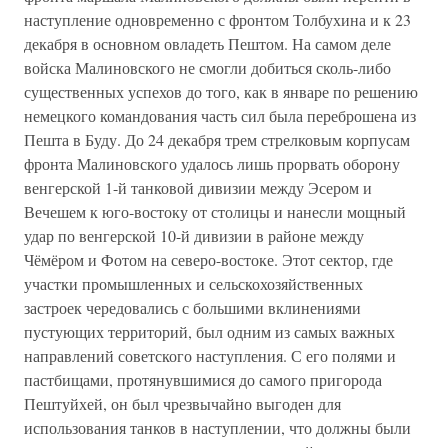
наступление одновременно с фронтом Толбухина и к 23
декабря в основном овладеть Пештом. На самом деле
войска Малиновского не смогли добиться сколь-либо
существенных успехов до того, как в январе по решению
немецкого командования часть сил была переброшена из
Пешта в Буду. До 24 декабря трем стрелковым корпусам
фронта Малиновского удалось лишь прорвать оборону
венгерской 1-й танковой дивизии между Эсером и
Вечешем к юго-востоку от столицы и нанесли мощный
удар по венгерской 10-й дивизии в районе между
Чёмёром и Фотом на северо-востоке. Этот сектор, где
участки промышленных и сельскохозяйственных
застроек чередовались с большими вклинениями
пустующих территорий, был одним из самых важных
направлений советского наступления. С его полями и
пастбищами, протянувшимися до самого пригорода
Пештуйхей, он был чрезвычайно выгоден для
использования танков в наступлении, что должны были