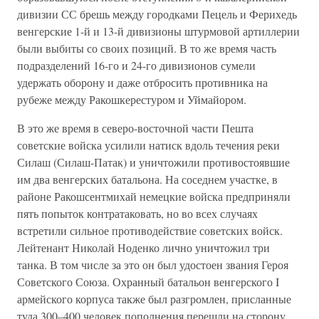
дивизии СС брешь между городками Пецель и Ферихедь
венгерские 1-й и 13-й дивизионы штурмовой артиллерии
были выбиты со своих позиций. В то же время часть
подразделений 16-го и 24-го дивизионов сумели
удержать оборону и даже отбросить противника на
рубеже между Ракошкерестуром и Уймайором.
В это же время в северо-восточной части Пешта
советские войска усилили натиск вдоль течения реки
Силаш (Силаш-Патак) и уничтожили противостоявшие
им два венгерских батальона. На соседнем участке, в
районе Ракошсентмихай немецкие войска предприняли
пять попыток контратаковать, но во всех случаях
встретили сильное противодействие советских войск.
Лейтенант Николай Ноденко лично уничтожил три
танка. В том числе за это он был удостоен звания Героя
Советского Союза. Охранный батальон венгерского I
армейского корпуса также был разгромлен, присланные
туда 300–400 человек пополнения перешли на сторону