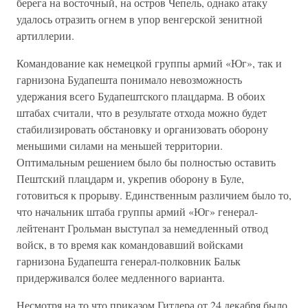
берега на восточный, на остров Чепель, однако атаку
удалось отразить огнем в упор венгерской зенитной
артиллерии.
Командование как немецкой группы армий «Юг», так и
гарнизона Будапешта понимало невозможность
удержания всего Будапештского плацдарма. В обоих
штабах считали, что в результате отхода можно будет
стабилизировать обстановку и организовать оборону
меньшими силами на меньшей территории.
Оптимальным решением было бы полностью оставить
Пештский плацдарм и, укрепив оборону в Буле,
готовиться к прорыву. Единственным различием было то,
что начальник штаба группы армий «Юг» генерал-
лейтенант Грольман выступал за немедленный отвод
войск, в то время как командовавший войсками
гарнизона Будапешта генерал-полковник Бальк
придерживался более медленного варианта.
Несмотря на то что приказом Гитлера от 24 декабря было