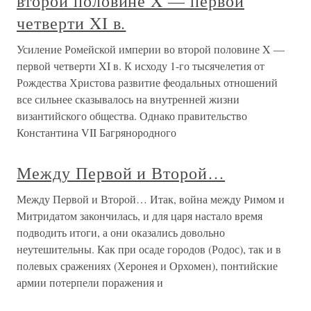
второй половине X — первой
четверти XI в.
Усиление Ромейской империи во второй половине X —
первой четверти XI в. К исходу 1-го тысячелетия от
Рождества Христова развитие феодальных отношений
все сильнее сказывалось на внутренней жизни
византийского общества. Однако правительство
Константина VII Багрянородного
Между Первой и Второй…
Между Первой и Второй… Итак, война между Римом и
Митридатом закончилась, и для царя настало время
подводить итоги, а они оказались довольно
неутешительны. Как при осаде городов (Родос), так и в
полевых сражениях (Херонея и Орхомен), понтийские
армии потерпели поражения и