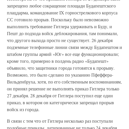
запрещено любое сокращение площади Будапештского
плацдарма, командование IX горнострелкового корпуса
СС готовило прорыв. Поскольку было невозможно
выполнить требование Гитлера удерживать и Буду, и
Пешт до подхода войск деблокирования, там понимали,
что другого выхода просто не существует. 26 декабря
подземные телефонные линии связи между Будапештом и
штабом группы армий «Юг» все еще функционировали;
кроме того, примерно в полдень радио «Будапешт»
объявило, что защитники города готовятся к прорыву.
Возможно, это было сделано по указанию Пфеффера-
Вильденбруха, хотя, по его собственным воспоминаниям,
он принял решение не выполнять приказ Гитлера только
27 декабря. 28 декабря от Гитлера поступил еще один
приказ, в котором он категорически запрещал прорыв
войск из города.
В связи с тем что от Гитлера несколько раз поступали
подобные приказы, датированные не только 24 декабря,