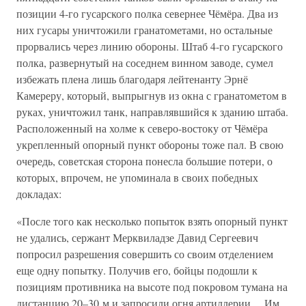
позиции 4-го гусарского полка севернее Чёмёра. Два из
них гусары уничтожили гранатометами, но остальные
прорвались через линию обороны. Штаб 4-го гусарского
полка, развернутый на соседнем винном заводе, сумел
избежать плена лишь благодаря лейтенанту Эрнё
Камереру, который, выпрыгнув из окна с гранатометом в
руках, уничтожил танк, направлявшийся к зданию штаба.
Расположенный на холме к северо-востоку от Чёмёра
укрепленный опорный пункт обороны тоже пал. В свою
очередь, советская сторона понесла большие потери, о
которых, впрочем, не упоминала в своих победных
докладах:
«После того как несколько попыток взять опорный пункт
не удались, сержант Мерквиладзе Давид Сергеевич
попросил разрешения совершить со своим отделением
еще одну попытку. Получив его, бойцы подошли к
позициям противника на высоте под покровом тумана на
дистанцию 20–30 м и запросили огня артиллерии… Им