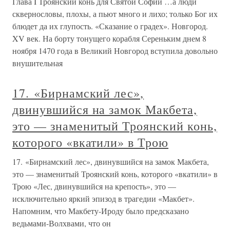
Глава I Троянский конь для Святой Софии …а люди
сквернословы, плохы, а пьют много и лихо; только Бог их
блюдет да их глупость. «Сказание о градех». Новгород.
XV век. На борту тонущего корабля Сереньким днем 8
ноября 1470 года в Великий Новгород вступила довольно
внушительная
17. «Бирнамский лес»,
двинувшийся на замок Макбета,
это — знаменитый Троянский конь,
которого «вкатили» в Трою
17. «Бирнамский лес», двинувшийся на замок Макбета,
это — знаменитый Троянский конь, которого «вкатили» в
Трою «Лес, двинувшийся на крепость», это —
исключительно яркий эпизод в трагедии «Макбет».
Напомним, что Макбету-Ироду было предсказано
ведьмами-Волхвами, что он