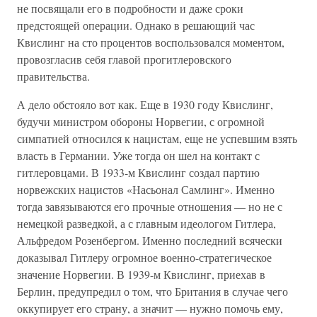
не посвящали его в подробности и даже сроки
предстоящей операции. Однако в решающий час
Квислинг на сто процентов воспользовался моментом,
провозгласив себя главой прогитлеровского
правительства.
А дело обстояло вот как. Еще в 1930 году Квислинг,
будучи министром обороны Норвегии, с огромной
симпатией относился к нацистам, еще не успевшим взять
власть в Германии. Уже тогда он шел на контакт с
гитлеровцами. В 1933-м Квислинг создал партию
норвежских нацистов «Насьонал Самлинг». Именно
тогда завязываются его прочные отношения — но не с
немецкой разведкой, а с главным идеологом Гитлера,
Альфредом Розенбергом. Именно последний всячески
доказывал Гитлеру огромное военно-стратегическое
значение Норвегии. В 1939-м Квислинг, приехав в
Берлин, предупредил о том, что Британия в случае чего
оккупирует его страну, а значит — нужно помочь ему,