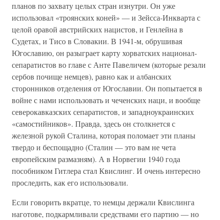
планов по захвату целых стран изнутри. Он уже
использовал «троянских коней» — и Зейсса-Инкварта с
целой оравой австрийских нацистов, и Генлейна в
Судетах, и Тисо в Словакии. В 1941-м, обрушивая
Югославию, он разыграет карту хорватских национал-
сепаратистов во главе с Анте Павеличем (которые резали
сербов почище немцев), равно как и албанских
сторонников отделения от Югославии. Он попытается в
войне с нами использовать и чеченских наци, и вообще
северокавказских сепаратистов, и западноукраинских
«самостийников». Правда, здесь он столкнется с
железной рукой Сталина, которая поломает эти планы
твердо и беспощадно (Сталин — это вам не чета
европейским размазням). А в Норвегии 1940 года
пособником Гитлера стал Квислинг. И очень интересно
проследить, как его использовали.
Если говорить вкратце, то немцы держали Квислинга
наготове, подкармливали средствами его партию — но