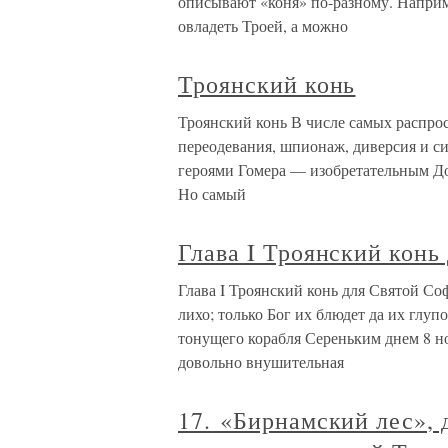
описывают «коня» по-разному. Наприм
овладеть Троей, а можно
Троянский конь
Троянский конь В числе самых распро
переодевания, шпионаж, диверсия и си
героями Гомера — изобретательным Д
Но самый
Глава I Троянский конь
Глава I Троянский конь для Святой С
лихо; только Бог их блюдет да их глуп
тонущего корабля Сереньким днем 8 н
довольно внушительная
17. «Бирнамский лес», 