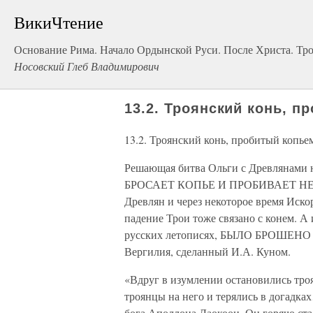
ВикиЧтение
Основание Рима. Начало Ордынской Руси. После Христа. Тро
Носовский Глеб Владимирович
13.2. Троянский конь, п
13.2. Троянский конь, пробитый копье
Решающая битва Ольги с Древлянами
БРОСАЕТ КОПЬЕ И ПРОБИВАЕТ НЕК
Древлян и через некоторое время Иск
падение Трои тоже связано с конем. А
русских летописях, БЫЛО БРОШЕНО К
Вергилия, сделанный И.А. Куном.
«Вдруг в изумлении остановились тро
троянцы на него и терялись в догадка
бога Аполлона Лаокоон. Он горячо ст