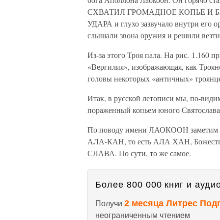
СХВАТИЛ ГРОМАДНОЕ КОПЬЕ И Б
УДАРА и глухо зазвучало внутри его о
слышали звона оружия и решили везти к
Из-за этого Троя пала. На рис. 1.160 
«Вергилия», изображающая, как Троянс
головы некоторых «античных» троянце
Итак, в русской летописи мы, по-видим
пораженный копьем юного Святослава. 
По поводу имени ЛАОКООН заметим сл
АЛА-КАН, то есть АЛА ХАН, Божес
СЛАВА. По сути, то же самое.
Более 800 000 книг и аудио
2 месяца Литрес Под
Получи
неограниченным чтением