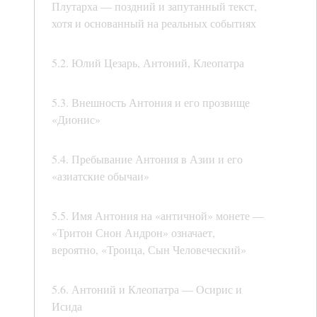
Плутарха — поздний и запутанный текст,
хотя и основанный на реальных событиях
5.2. Юлий Цезарь, Антоний, Клеопатра
5.3. Внешность Антония и его прозвище
«Дионис»
5.4. Пребывание Антония в Азии и его
«азиатские обычаи»
5.5. Имя Антония на «античной» монете —
«Тритон Снон Андрон» означает,
вероятно, «Троица, Сын Человеческий»
5.6. Антоний и Клеопатра — Осирис и
Исида