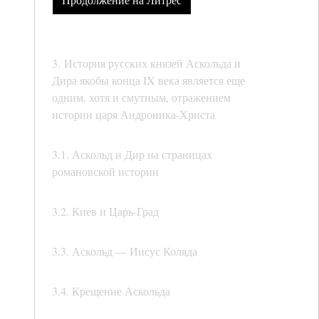
3. История русских князей Аскольда и
Дира якобы конца IX века является еще
одним, хотя и смутным, отражением
истории царя Андроника-Христа
3.1. Аскольд и Дир на страницах
романовской истории
3.2. Киев и Царь-Град
3.3. Аскольд — Иисус Коляда
3.4. Крещение Аскольда