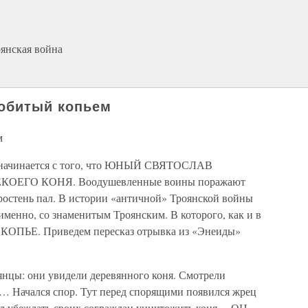
янская война
робитый копьем
м
 начинается с того, что ЮНЫЙ СВЯТОСЛАВ
ОЕГО КОНЯ. Воодушевленные воины поражают
оростень пал. В истории «античной» Троянской войны
 именно, со знаменитым Троянским. В которого, как и в
ОПЬЕ. Приведем пересказ отрывка из «Энеиды»
янцы: они увидели деревянного коня. Смотрели
х… Начался спор. Тут перед спорящими появился жрец
ал убеждать своих сограждан уничтожить коня… ОН