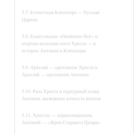
5.7. Египетская Клеопатра — Русская
Царица
5.8. Евангельское «Омовение Ног» и
отертые волосами ноги Христа — в
истории Антония и Клеопатры
5.9. Архелай — противник Христа и
Архелай — противник Антония
5.10. Риза Христа и пурпурный плащ
Антония, вызвавшие алчность воинов
5.11. Христос — первосвященник,
Антоний — «Жрец Старшего Цезаря»