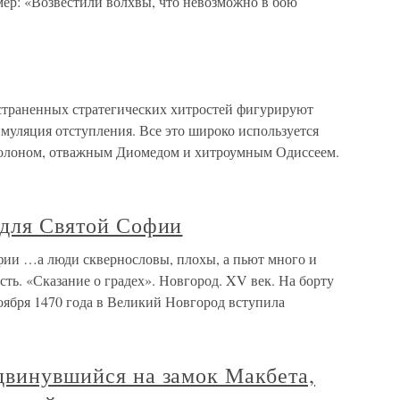
ер: «Возвестили волхвы, что невозможно в бою
страненных стратегических хитростей фигурируют
муляция отступления. Все это широко используется
олоном, отважным Диомедом и хитроумным Одиссеем.
 для Святой Софии
офии …а люди сквернословы, плохы, а пьют много и
ость. «Сказание о градех». Новгород. XV век. На борту
оября 1470 года в Великий Новгород вступила
двинувшийся на замок Макбета,