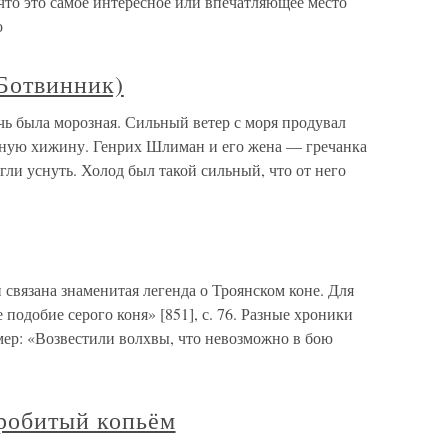
что это самое интересное или впечатляющее место
о
 Ботвинник)
чь была морозная. Сильный ветер с моря продувал
нную хижину. Генрих Шлиман и его жена — гречанка
гли уснуть. Холод был такой сильный, что от него
 связана знаменитая легенда о Троянском коне. Для
 подобие серого коня» [851], с. 76. Разные хроники
ер: «Возвестили волхвы, что невозможно в бою
пробитый копьём