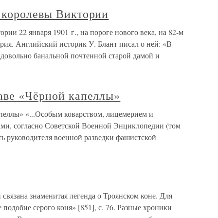
ь королевы Виктории
рии 22 января 1901 г., на пороге нового века, на 82-м
рия. Английский историк У. Блант писал о ней: «В
 довольно банальной почтенной старой дамой и
лаве «Чёрной капеллы»
пеллы» «...Особым коварством, лицемерием и
тами, согласно Советской Военной Энциклопедии (том
ость руководителя военной разведки фашистской
 связана знаменитая легенда о Троянском коне. Для
 подобие серого коня» [851], с. 76. Разные хроники