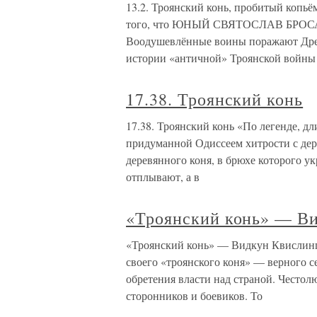
13.2. Троянский конь, пробитый копь
того, что ЮНЫЙ СВЯТОСЛАВ БРО
Воодушевлённые воины поражают Древл
истории «античной» Троянской войны
17.38. Троянский конь
17.38. Троянский конь «По легенде, д
придуманной Одиссеем хитрости с дер
деревянного коня, в брюхе которого ук
отплывают, а в
«Троянский конь» — В
«Троянский конь» — Видкун Квислинг
своего «троянского коня» — верного с
обретения власти над страной. Честол
сторонников и боевиков. То