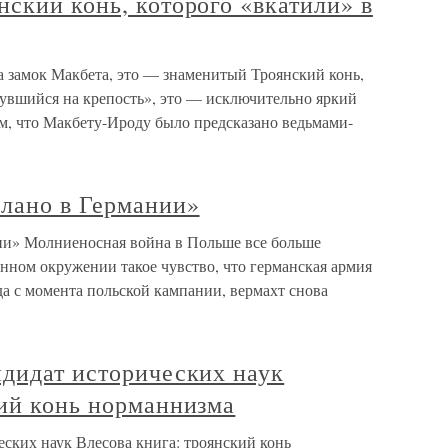
ский конь, которого «вкатили» в
а замок Макбета, это — знаменитый Троянский конь,
нувшийся на крепость», это — исключительно яркий
м, что Макбету-Ироду было предсказано ведьмами-
лано в Германии»
ии» Молниеносная война в Польше все больше
енном окружении такое чувство, что германская армия
да с момента польской кампании, вермахт снова
ндидат исторических наук
кий конь норманнизма
ских наук Влесова книга: троянский конь