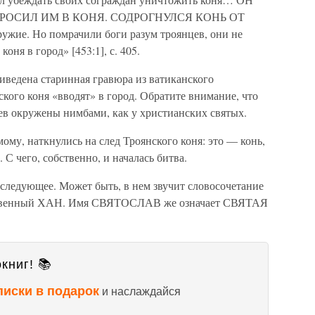
РОСИЛ ИМ В КОНЯ. СОДРОГНУЛСЯ КОНЬ ОТ
ружие. Но помрачили боги разум троянцев, они не
оня в город» [453:1], с. 405.
приведена старинная гравюра из ватиканского
кого коня «вводят» в город. Обратите внимание, что
в окружены нимбами, как у христианских святых.
ому, наткнулись на след Троянского коня: это — конь,
С чего, собственно, и началась битва.
едующее. Может быть, в нем звучит словосочетание
твенный ХАН. Имя СВЯТОСЛАВ же означает СВЯТАЯ
книг! 📚
писки в подарок
и наслаждайся