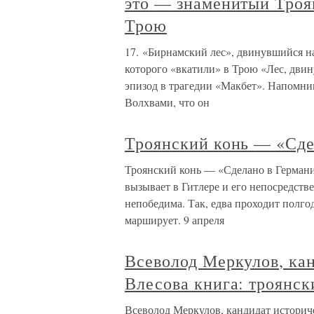
это — знаменитый Троян
Трою
17. «Бирнамский лес», двинувшийся н
которого «вкатили» в Трою «Лес, дви
эпизод в трагедии «Макбет». Напомни
Волхвами, что он
Троянский конь — «Сде
Троянский конь — «Сделано в Герман
вызывает в Гитлере и его непосредств
непобедима. Так, едва проходит полго
марширует. 9 апреля
Всеволод Меркулов, ка
Влесова книга: троянс
Всеволод Меркулов, кандидат историче