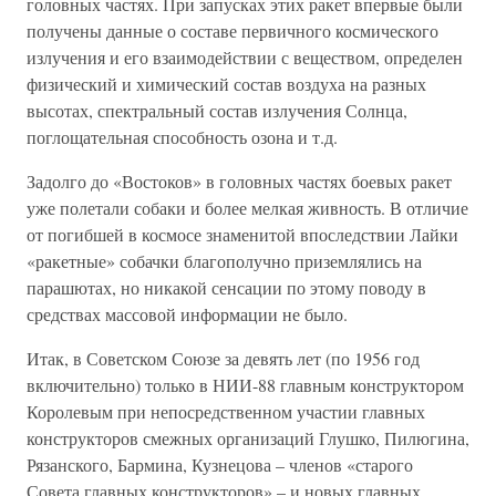
головных частях. При запусках этих ракет впервые были
получены данные о составе первичного космического
излучения и его взаимодействии с веществом, определен
физический и химический состав воздуха на разных
высотах, спектральный состав излучения Солнца,
поглощательная способность озона и т.д.
Задолго до «Востоков» в головных частях боевых ракет
уже полетали собаки и более мелкая живность. В отличие
от погибшей в космосе знаменитой впоследствии Лайки
«ракетные» собачки благополучно приземлялись на
парашютах, но никакой сенсации по этому поводу в
средствах массовой информации не было.
Итак, в Советском Союзе за девять лет (по 1956 год
включительно) только в НИИ-88 главным конструктором
Королевым при непосредственном участии главных
конструкторов смежных организаций Глушко, Пилюгина,
Рязанского, Бармина, Кузнецова – членов «старого
Совета главных конструкторов» – и новых главных