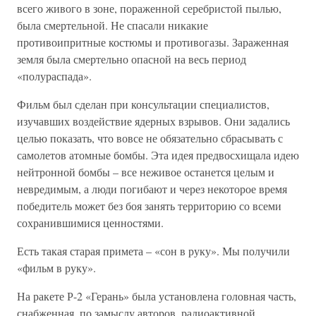
всего живого в зоне, пораженной серебристой пылью,
была смертельной. Не спасали никакие
противоипритные костюмы и противогазы. Зараженная
земля была смертельно опасной на весь период
«полураспада».
Фильм был сделан при консультации специалистов,
изучавших воздействие ядерных взрывов. Они задались
целью показать, что вовсе не обязательно сбрасывать с
самолетов атомные бомбы. Эта идея предвосхищала идею
нейтронной бомбы – все неживое останется целым и
невредимым, а люди погибают и через некоторое время
победитель может без боя занять территорию со всеми
сохранившимися ценностями.
Есть такая старая примета – «сон в руку». Мы получили
«фильм в руку».
На ракете Р-2 «Герань» была установлена головная часть,
снабженная, по замыслу авторов, радиоактивной