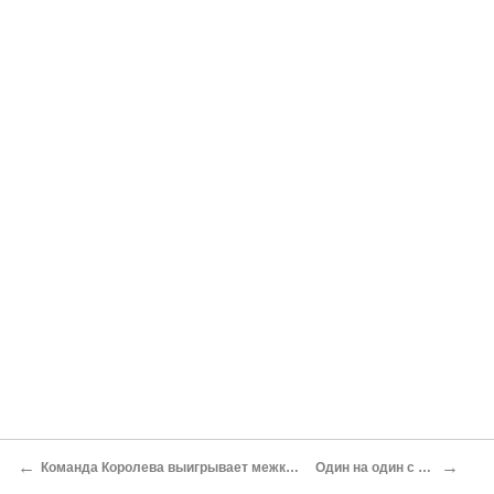
←
→
Команда Королева выигрывает межконтинентальную гонку
Один на один с ракетой Р-1