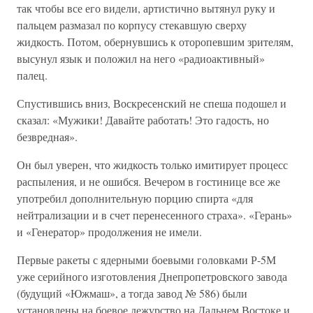
так чтобы все его видели, артистично вытянул руку и
пальцем размазал по корпусу стекавшую сверху
жидкость. Потом, обернувшись к оторопевшим зрителям,
высунул язык и положил на него «радиоактивный»
палец.
Спустившись вниз, Воскресенский не спеша подошел и
сказал: «Мужики! Давайте работать! Это гадость, но
безвредная».
Он был уверен, что жидкость только имитирует процесс
распыления, и не ошибся. Вечером в гостинице все же
употребил дополнительную порцию спирта «для
нейтрализации и в счет перенесенного страха». «Герань»
и «Генератор» продолжения не имели.
Первые ракеты с ядерными боевыми головками Р-5М
уже серийного изготовления Днепропетровского завода
(будущий «Южмаш», а тогда завод № 586) были
установлены на боевое дежурство на Дальнем Востоке и