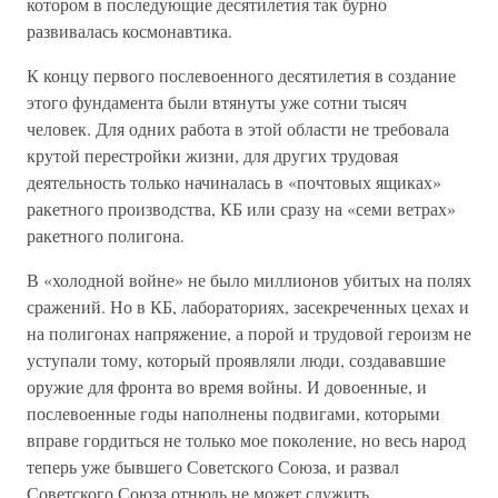
котором в последующие десятилетия так бурно
развивалась космонавтика.
К концу первого послевоенного десятилетия в создание
этого фундамента были втянуты уже сотни тысяч
человек. Для одних работа в этой области не требовала
крутой перестройки жизни, для других трудовая
деятельность только начиналась в «почтовых ящиках»
ракетного производства, КБ или сразу на «семи ветрах»
ракетного полигона.
В «холодной войне» не было миллионов убитых на полях
сражений. Но в КБ, лабораториях, засекреченных цехах и
на полигонах напряжение, а порой и трудовой героизм не
уступали тому, который проявляли люди, создававшие
оружие для фронта во время войны. И довоенные, и
послевоенные годы наполнены подвигами, которыми
вправе гордиться не только мое поколение, но весь народ
теперь уже бывшего Советского Союза, и развал
Советского Союза отнюдь не может служить