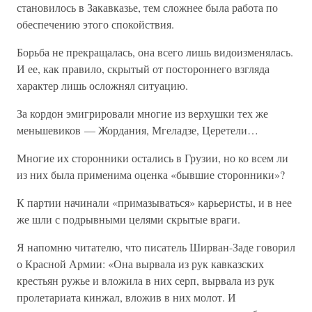
становилось в Закавказье, тем сложнее была работа по
обеспечению этого спокойствия.
Борьба не прекращалась, она всего лишь видоизменялась.
И ее, как правило, скрытый от постороннего взгляда
характер лишь осложнял ситуацию.
За кордон эмигрировали многие из верхушки тех же
меньшевиков — Жордания, Мгеладзе, Церетели…
Многие их сторонники остались в Грузии, но ко всем ли
из них была применима оценка «бывшие сторонники»?
К партии начинали «примазываться» карьеристы, и в нее
же шли с подрывными целями скрытые враги.
Я напомню читателю, что писатель Ширван-Заде говорил
о Красной Армии: «Она вырвала из рук кавказских
крестьян ружье и вложила в них серп, вырвала из рук
пролетариата кинжал, вложив в них молот. И