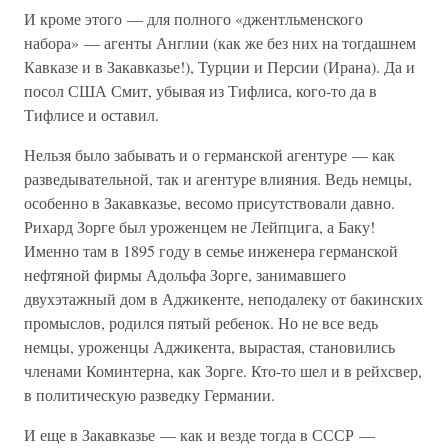
И кроме этого — для полного «джентльменского
набора» — агенты Англии (как же без них на тогдашнем
Кавказе и в Закавказье!), Турции и Персии (Ирана). Да и
посол США Смит, убывая из Тифлиса, кого-то да в
Тифлисе и оставил.
Нельзя было забывать и о германской агентуре — как
разведывательной, так и агентуре влияния. Ведь немцы,
особенно в Закавказье, весомо присутствовали давно.
Рихард Зорге был уроженцем не Лейпцига, а Баку!
Именно там в 1895 году в семье инженера германской
нефтяной фирмы Адольфа Зорге, занимавшего
двухэтажный дом в Аджикенте, неподалеку от бакинских
промыслов, родился пятый ребенок. Но не все ведь
немцы, уроженцы Аджикента, вырастая, становились
членами Коминтерна, как Зорге. Кто-то шел и в рейхсвер,
в политическую разведку Германии.
И еще в Закавказье — как и везде тогда в СССР —