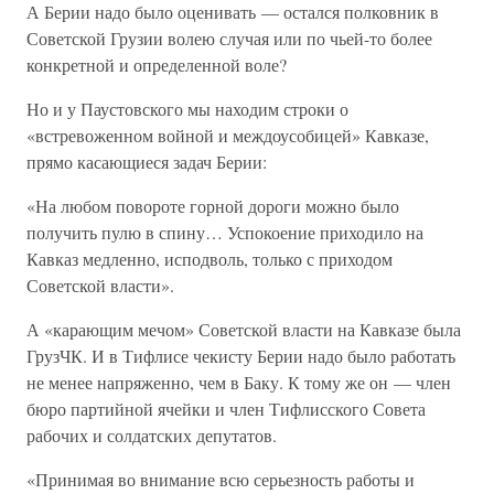
А Берии надо было оценивать — остался полковник в
Советской Грузии волею случая или по чьей-то более
конкретной и определенной воле?
Но и у Паустовского мы находим строки о
«встревоженном войной и междоусобицей» Кавказе,
прямо касающиеся задач Берии:
«На любом повороте горной дороги можно было
получить пулю в спину… Успокоение приходило на
Кавказ медленно, исподволь, только с приходом
Советской власти».
А «карающим мечом» Советской власти на Кавказе была
ГрузЧК. И в Тифлисе чекисту Берии надо было работать
не менее напряженно, чем в Баку. К тому же он — член
бюро партийной ячейки и член Тифлисского Совета
рабочих и солдатских депутатов.
«Принимая во внимание всю серьезность работы и