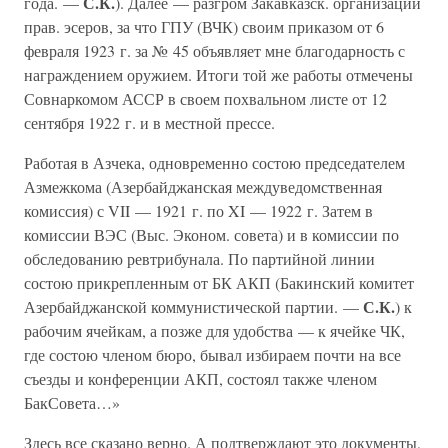
С.К.
года. —
). Далее — разгром Закавказск. организации
прав. эсеров, за что ГПУ (ВЧК) своим приказом от 6
февраля 1923 г. за № 45 объявляет мне благодарность с
награждением оружием. Итоги той же работы отмечены
Совнаркомом АССР в своем похвальном листе от 12
сентября 1922 г. и в местной прессе.
Работая в Азчека, одновременно состою председателем
Азмежкома (Азербайджанская междуведомственная
комиссия) с VII — 1921 г. по XI — 1922 г. Затем в
комиссии ВЭС (Выс. Эконом. совета) и в комиссии по
обследованию ревтрибунала. По партийной линии
состою прикрепленным от БК АКП (Бакинский комитет
С.К.
Азербайджанской коммунистической партии. —
) к
рабочим ячейкам, а позже для удобства — к ячейке ЧК,
где состою членом бюро, бывал избираем почти на все
съезды и конференции АКП, состоял также членом
БакСовета…»
Здесь все сказано верно. А подтверждают это документы,