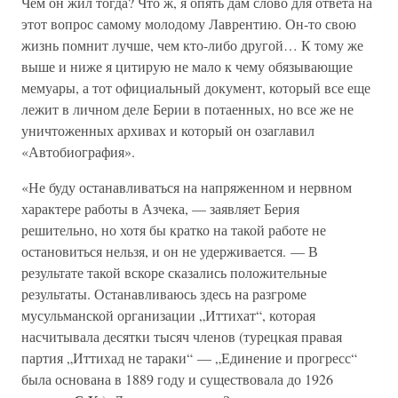
Чем он жил тогда? Что ж, я опять дам слово для ответа на
этот вопрос самому молодому Лаврентию. Он-то свою
жизнь помнит лучше, чем кто-либо другой… К тому же
выше и ниже я цитирую не мало к чему обязывающие
мемуары, а тот официальный документ, который все еще
лежит в личном деле Берии в потаенных, но все же не
уничтоженных архивах и который он озаглавил
«Автобиография».
«Не буду останавливаться на напряженном и нервном
характере работы в Азчека, — заявляет Берия
решительно, но хотя бы кратко на такой работе не
остановиться нельзя, и он не удерживается. — В
результате такой вскоре сказались положительные
результаты. Останавливаюсь здесь на разгроме
мусульманской организации „Иттихат“, которая
насчитывала десятки тысяч членов (турецкая правая
партия „Иттихад не тараки“ — „Единение и прогресс“
была основана в 1889 году и существовала до 1926