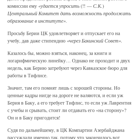
комиссии ему
«удается упросить
(!! —
С.К.
)
Центральный Комитет дать возможность продолжать
образование в институте».
Просьбу Берии ЦК удовлетворяет и отпускает его на
учебу, дав даже стипендию
«через Бакинский Совет».
Казалось бы, можно взяться, наконец, за книги и
логарифмическую линейку… Однако не проходит и двух
недель, как Берию затребуют через Кавказское бюро для
работы в Тифлисе.
Значит, там его помнят лишь с хорошей стороны. Но
ценные кадры нигде на дороге не валяются, и если уж
Берия в Баку, а его требует Тифлис, то если уж Лаврентия
с учебы и срывать, стоит ли отдавать его «на сторону»?
Он и в Баку пригодится!
Судя по дальнейшему, в ЦК Компартии Азербайджана
рассуждали именно так, потому что закончилось вот