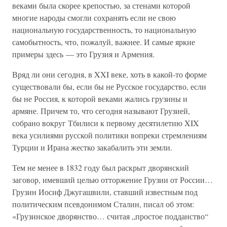
веками была скорее крепостью, за стенами которой
многие народы смогли сохранять если не свою
национальную государственность, то национальную
самобытность, что, пожалуй, важнее. И самые яркие
примеры здесь — это Грузия и Армения.
Вряд ли они сегодня, в XXI веке, хоть в какой-то форме
существовали бы, если бы не Русское государство, если
бы не Россия, к которой веками жались грузины и
армяне. Причем то, что сегодня называют Грузией,
собрано вокруг Тбилиси к первому десятилетию XIX
века усилиями русской политики вопреки стремлениям
Турции и Ирана жестко закабалить эти земли.
Тем не менее в 1832 году был раскрыт дворянский
заговор, имевший целью отторжение Грузии от России…
Грузин Иосиф Джугашвили, ставший известным под
политическим псевдонимом Сталин, писал об этом:
«Грузинское дворянство… считая „простое подданство“