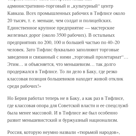
административно-торговый и „культурный“ центр
Кавказа. Всех промышленных рабочих в Тифлисе около
20 тысяч, т. е. меньше, чем солдат и полицейских.
Единственное крупное предприятие — мастерские
железных дорог (около 3500 рабочих). В остальных
предприятиях по 200, 100 и большей частью по 40–20
человек. Зато Тифлис буквально заполняют торговые
заведения и связанный с ними „торговый пролетариат“…
Этим… и объясняется, что меньшевизм… так долго
продержался в Тифлисе. То ли дело в Баку, где резко
классовая позиция большевиков находит живой отклик
среди рабочих!»
Но Берия работал теперь не в Баку, а как раз в Тифлисе,
где классовая опора для Советской власти и ее спецслужб
была менее массовой. И в Тифлисе же был особенно
развит меньшевистский и буржуазный национализм.
Россия, которую неумно назвали «тюрьмой народов»,