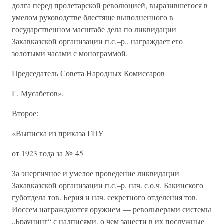
долга перед пролетарской революцией, выразившегося в
умелом руководстве блестяще выполненного в
государственном масштабе дела по ликвидации
Закавказской организации п.с.–р., награждает его
золотыми часами с монограммой.
Председатель Совета Народных Комиссаров
Г. Мусабегов».
Второе:
«Выписка из приказа ГПУ
от 1923 года за № 45
За энергичное и умелое проведение ликвидации
Закавказской организации п.с.–р. нач. с.о.ч. Бакинского
губотдела тов. Берия и нач. секретного отделения тов.
Иоссем награждаются оружием — револьверами системы
„Браунинг“ с надписями, о чем занести в их послужные