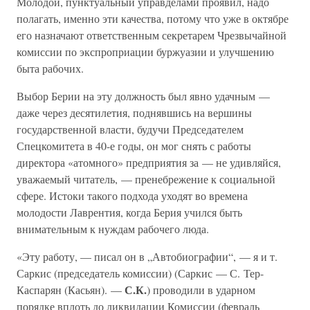
Молодой, пунктуальный управделами проявил, надо
полагать, именно эти качества, потому что уже в октябре
его назначают ответственным секретарем Чрезвычайной
комиссии по экспроприации буржуазии и улучшению
быта рабочих.
Выбор Берии на эту должность был явно удачным —
даже через десятилетия, поднявшись на вершины
государственной власти, будучи Председателем
Спецкомитета в 40-е годы, он мог снять с работы
директора «атомного» предприятия за — не удивляйся,
уважаемый читатель, — пренебрежение к социальной
сфере. Истоки такого подхода уходят во времена
молодости Лаврентия, когда Берия учился быть
внимательным к нуждам рабочего люда.
«Эту работу, — писал он в „Автобиографии“, — я и т.
Саркис (председатель комиссии) (Саркис — С. Тер-
С.К.
Каспарян (Касьян). —
) проводили в ударном
порядке вплоть до ликвидации Комиссии (февраль