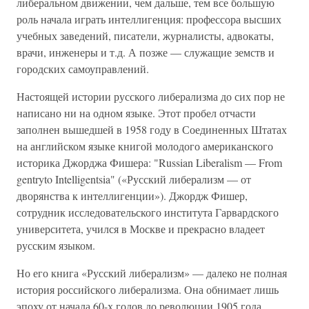
либеральном движении, чем дальше, тем все большую
роль начала играть интеллигенция: профессора высших
учебных заведений, писатели, журналисты, адвокаты,
врачи, инженеры и т.д. А позже — служащие земств и
городских самоуправлений.
Настоящей истории русского либерализма до сих пор не
написано ни на одном языке. Этот пробел отчасти
заполнен вышедшей в 1958 году в Соединенных Штатах
на английском языке книгой молодого американского
историка Джорджа Фишера: "Russian Liberalism — From
gentryto Intelligentsia" («Русский либерализм — от
дворянства к интеллигенции»). Джордж Фишер,
сотрудник исследовательского института Гарвардского
университета, учился в Москве и прекрасно владеет
русским языком.
Но его книга «Русский либерализм» — далеко не полная
история российского либерализма. Она обнимает лишь
эпоху от начала 60-х годов до революции 1905 года.