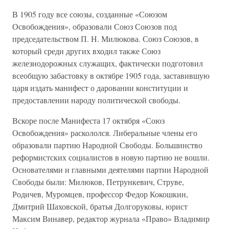
В 1905 году все союзы, созданные «Союзом
Освобождения», образовали Союз Союзов под
председательством П. Н. Милюкова. Союз Союзов, в
который среди других входил также Союз
железнодорожных служащих, фактически подготовил
всеобщую забастовку в октябре 1905 года, заставившую
царя издать манифест о даровании конституции и
предоставлении народу политической свободы.
Вскоре после Манифеста 17 октября «Союз
Освобождения» раскололся. Либеральные члены его
образовали партию Народной Свободы. Большинство
реформистских социалистов в новую партию не вошли.
Основателями и главными деятелями партии Народной
Свободы были: Милюков, Петрункевич, Струве,
Родичев, Муромцев, профессор Федор Кокошкин,
Дмитрий Шаховской, братья Долгоруковы, юрист
Максим Винавер, редактор журнала «Право» Владимир