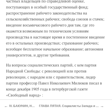
частных владельцев по справедливой оценке,
поступающих в особый государственный фонд;
распространение рабочего законодательства на
сельскохозяйственных рабочих; свобода союзов и стачек;
введение восьмичасового рабочего дня там, где это
окажется возможным по техническим условиям
производства в настоящее время и постепенное введение
его в остальных производствах; страхование рабочих;
всеобщее бесплатное начальное образование; автономия
университетов, и другие требования.
На вопросы социалистических партий, с кем партия
Народной Свободы: с революцией или против
революции, с народом или с правительством, лидер
партии профессор Павел Николаевич Милюков писал в
конце декабря 1905 года в петербургской газете
«Свободный народ» :
«Да, мы за революцию, поскольку она служит целям
←
→
IV. БАКУНИН, НЕЧАЕВ И ЛЕНИН
ГЛАВА ПЯТАЯ. Социалисты Запада и России в первой мировой войне
политического освобождения и социальной реформы, но