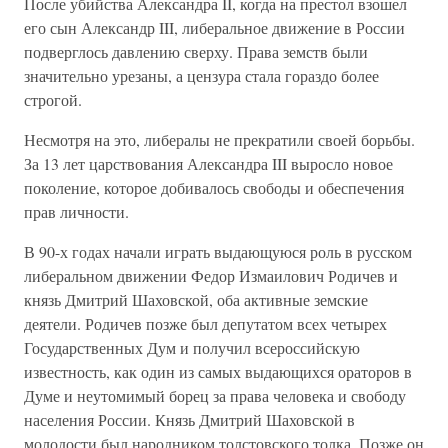
После убийства Александра II, когда на престол взошел
его сын Александр III, либеральное движение в России
подверглось давлению сверху. Права земств были
значительно урезаны, а цензура стала гораздо более
строгой.
Несмотря на это, либералы не прекратили своей борьбы.
За 13 лет царствования Александра III выросло новое
поколение, которое добивалось свободы и обеспечения
прав личности.
В 90-х годах начали играть выдающуюся роль в русском
либеральном движении Федор Измаилович Родичев и
князь Дмитрий Шаховской, оба активные земские
деятели. Родичев позже был депутатом всех четырех
Государственных Дум и получил всероссийскую
известность, как один из самых выдающихся ораторов в
Думе и неутомимый борец за права человека и свободу
населения России. Князь Дмитрий Шаховской в
молодости был народником толстовского толка. Позже он