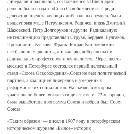
либералов и радикалов, состоявшейся в Швейцарии,
решено было создать «Союз Освобождения». Среди
делегатов, представляющих либеральных земцев, были
вышеупомянутые Петрункевич, Родичев, князь Дмитрий
Шаховской, Петр Долгоруков и другие. Радикальную
интеллигенцию представляли Струве, Бердяев, Булгаков,
Прокопович, Кускова, Франк, Богдан Кистяковский —
все бывшие марксисты, а также ряд либеральных и
радикальных профессоров и журналистов. Через шесть
месяцев в Петербурге состоялся первый нелегальный
съезд «Союза Освобождения».Союз не был политической
партией, а коалицией либералов и умеренных
реформистских социалистов. На съезде, в котором
участвовали более пятидесяти делегатов из 22-х городов,
была выработана программа Союза и избран был Совет
Союза.
«Таким образом, — писал в 1907 году в петербургском
историческом журнале «Былое» историк