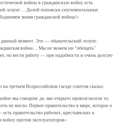
стической войны в гражданскую войну есть
кий лозунг… Долой поповски-сентиментальные
. Поднимем знамя гражданской войны!»
в данный момент. Это — обывательский лозунг.
ражданская война… Мы не можем ни “обещать”
ее, но вести работу — при надобности и очень долгую
и на третьем Всероссийском съезде советов сказал:
войне мы говорим: да, мы открыто провозгласили то,
ить не могло. Первое правительство в мире, которое о
 есть правительство рабочих, крестьянских и
ем войну против эксплуататоров»