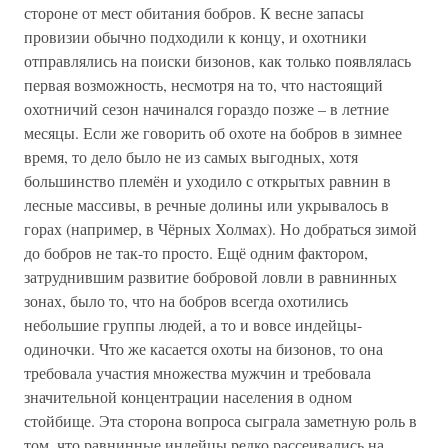
стороне от мест обитания бобров. К весне запасы
провизии обычно подходили к концу, и охотники
отправлялись на поиски бизонов, как только появлялась
первая возможность, несмотря на то, что настоящий
охотничий сезон начинался гораздо позже – в летние
месяцы. Если же говорить об охоте на бобров в зимнее
время, то дело было не из самых выгодных, хотя
большинство племён и уходило с открытых равнин в
лесные массивы, в речные долины или укрывалось в
горах (например, в Чёрных Холмах). Но добраться зимой
до бобров не так-то просто. Ещё одним фактором,
затруднившим развитие бобровой ловли в равнинных
зонах, было то, что на бобров всегда охотились
небольшие группы людей, а то и вовсе индейцы-
одиночки. Что же касается охоты на бизонов, то она
требовала участия множества мужчин и требовала
значительной концентрации населения в одном
стойбище. Эта сторона вопроса сыграла заметную роль в
том, что равнинные индейцы редко рассеивались на