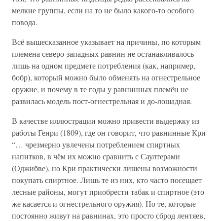
мелкие группы, если на то не было какого-то особого
повода.
Всё вышесказанное указывает на причины, по которым
племена северо-западных равнин не останавливалось
лишь на одном предмете потребления (как, например,
бобр), который можно было обменять на огнестрельное
оружие, и почему в те годы у равнинных племён не
развилась модель пост-огнестрельная и до-лошадная.
В качестве иллюстрации можно привести выдержку из
работы Генри (1809), где он говорит, что равнинные Кри
“… чрезмерно увлечены потреблением спиртных
напитков, в чём их можно сравнить с Саултерами
(Оджибве), но Кри практически лишены возможности
покупать спиртное. Лишь те из них, кто часто посещает
лесные районы, могут приобрести табак и спиртное (это
же касается и огнестрельного оружия). Но те, которые
постоянно живут на равнинах, это просто сброд лентяев,