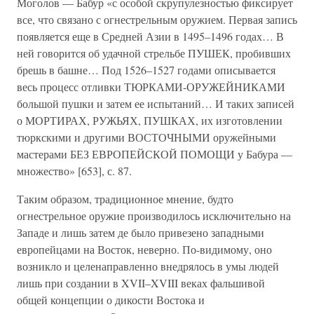
Моголов — Бабур «с особой скрупулезностью фиксирует
все, что связано с огнестрельным оружием. Первая запись
появляется еще в Средней Азии в 1495–1496 годах… В
ней говорится об удачной стрельбе ПУШЕК, пробивших
брешь в башне… Под 1526–1527 годами описывается
весь процесс отливки ТЮРКАМИ-ОРУЖЕЙНИКАМИ
большой пушки и затем ее испытаний… И таких записей
о МОРТИРАХ, РУЖЬЯХ, ПУШКАХ, их изготовлении
тюркскими и другими ВОСТОЧНЫМИ оружейными
мастерами БЕЗ ЕВРОПЕЙСКОЙ ПОМОЩИ у Бабура —
множество» [653], с. 87.
Таким образом, традиционное мнение, будто
огнестрельное оружие производилось исключительно на
Западе и лишь затем де было привезено западными
европейцами на Восток, неверно. По-видимому, оно
возникло и целенаправленно внедрялось в умы людей
лишь при создании в XVII–XVIII веках фальшивой
общей концепции о дикости Востока и