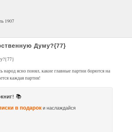
ль 1907
рственную Думу?{77}
му?{77}
сь народ ясно понял, какие главные партии борются на
ется каждая партия!
книг! 📚
писки в подарок
и наслаждайся