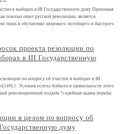
астии в выборах в III Государственную думу Принимая
как показал опыт русской революции, является
ии лишь в обстановке широкого, всеобщего и быстрого
росок проекта резолюции по
ыборах в III Государственную
езолюции по вопросу об участии в выборах в III
s[149]:1. Условия успеха бойкота и правильности этого
трый революционный подъем ?) идейная задача борьбы
юции в целом по вопросу об
I Государственную думу