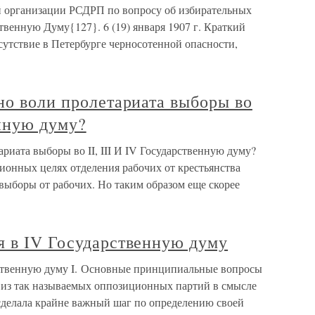
й организации РСДРП по вопросу об избирательных
твенную Думу{127}. 6 (19) января 1907 г. Краткий
сутствие в Петербурге черносотенной опасности,
но воли пролетариата выборы во
енную думу?
риата выборы во II, III И IV Государственную думу?
ионных целях отделения рабочих от крестьянства
 выборы от рабочих. Но таким образом еще скорее
я в IV Государственную думу
рственную думу I. Основные принципиальные вопросы
я из так называемых оппозиционных партий в смысле
 сделала крайне важный шаг по определению своей