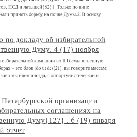
тов, ПСД и латышей{62}1. Только по вине
ыли принять борьбу на почве Думы.2. В основу
о по докладу об избирательной
ственную Думу. 4 (17) ноября
б избирательной кампании во II Государственную
рах – это блок (do ut des[21], вы говорите массам).
ией мы идем иногда, с оппортунистической и
 Петербургской организации
збирательных соглашениях на
твенную Думу{127} . 6 (19) января
й отчет