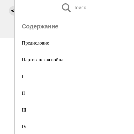
Поиск
Содержание
Предисловие
Партизанская война
I
II
III
IV