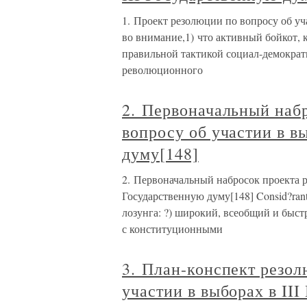
1. Проект резолюции по вопросу об уч
во внимание,1) что активный бойкот, 
правильной тактикой социал-демократ
революционного
2. Первоначальный наб
вопросу об участии в в
думу[148]
2. Первоначальный набросок проекта р
Государственную думу[148] Consid?rant
лозунга: ?) широкий, всеобщий и быс
с конституционными
3. План-конспект резол
участии в выборах в II