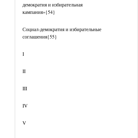
демократия и избирательная
кампания»{54}
Социал-демократия и избирательные
соглашения{55}
I
II
III
IV
V