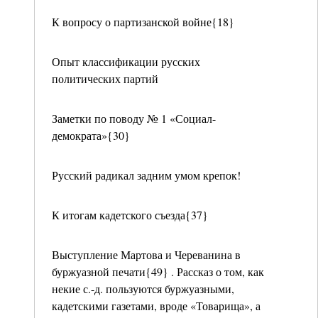
К вопросу о партизанской войне{18}
Опыт классификации русских
политических партий
Заметки по поводу № 1 «Социал-
демократа»{30}
Русский радикал задним умом крепок!
К итогам кадетского съезда{37}
Выступление Мартова и Череванина в
буржуазной печати{49} . Рассказ о том, как
некие с.-д. пользуются буржуазными,
кадетскими газетами, вроде «Товарища», а