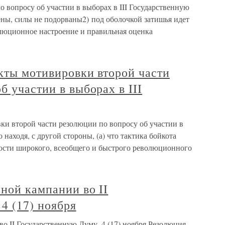
о вопросу об участии в выборах в III Государственную
ены, силы не подорваны2) под оболочкой затишья идет
олюционное настроение и правильная оценка
кты мотивировки второй части
б участии в выборах в III
ки второй части резолюции по вопросу об участии в
 находя, с другой стороны, (а) что тактика бойкота
ости широкого, всеобщего и быстрого революционного
ьной кампании во II
4 (17) ноября
во II Государственную Думу. 4 (17) ноября Резолюция