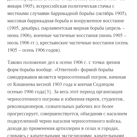
января 1905), всероссийская политическая стачка с
местными случаями баррикадной борьбы (октябрь 1905),
массовая баррикадная борьба и вооруженное восстание
(1905, декабрь), парламентская мирная борьба (апрель –
июнь 1906), военные частичные восстания (июнь 1905 –
июль 1906 гг.), крестьянские частичные восстания (осень
1905 – осень 1906 годов).
Таково положение дел к осени 1906 г. с точки зрения
форм борьбы вообще. «Ответной» формой борьбы
самодержавия является черносотенный погром, начиная
от Кишинева весной 1903 года и кончая Седлецом
осенью 1906 года{3}. За весь этот период организация
черносотенного погрома и избиения евреев, студентов,
революционеров, сознательных рабочих все более
прогрессирует, совершенствуется, объединяя с насилием
подкупленной черни насилия черносотенного войска,
доходя до применения артиллерии в селах и городах,
сливаясь с карательными экспедициями, карательными