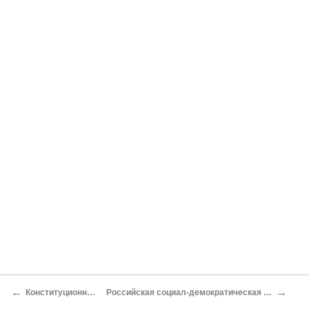
←
→
Конституционный базар
Российская социал-демократическая рабочая партия