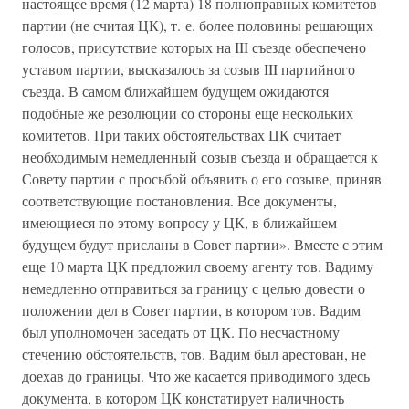
настоящее время (12 марта) 18 полноправных комитетов
партии (не считая ЦК), т. е. более половины решающих
голосов, присутствие которых на III съезде обеспечено
уставом партии, высказалось за созыв III партийного
съезда. В самом ближайшем будущем ожидаются
подобные же резолюции со стороны еще нескольких
комитетов. При таких обстоятельствах ЦК считает
необходимым немедленный созыв съезда и обращается к
Совету партии с просьбой объявить о его созыве, приняв
соответствующие постановления. Все документы,
имеющиеся по этому вопросу у ЦК, в ближайшем
будущем будут присланы в Совет партии». Вместе с этим
еще 10 марта ЦК предложил своему агенту тов. Вадиму
немедленно отправиться за границу с целью довести о
положении дел в Совет партии, в котором тов. Вадим
был уполномочен заседать от ЦК. По несчастному
стечению обстоятельств, тов. Вадим был арестован, не
доехав до границы. Что же касается приводимого здесь
документа, в котором ЦК констатирует наличность