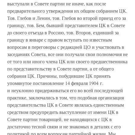
выступали в Совете партии не иначе, как после
предварительного утверждения их общим собранием ЦК.
Тов. Глебов и Ленин, тов. Глебов во второй приезд его за
границу, тов. Бем, бывший представителем ЦК в Совете
до своего отъезда в Россию, тов. Второв, ездивший за
границу в январе с правом вступать по известным
вопросам в переговоры с редакцией ЦО и участвовать в
заседаниях Совета, все они получали свои полномочия не
от того или иного члена ЦК или своего предшественника
по представительству в Совете партии, а от общего
собрания ЦК. Причины, побудившие ЦК принять
упомянутое постановление 14 февраля 1904 г.
и неуклонно придерживаться его во всей последующей
практике, заключались в том, что подобная организация
представительства ЦК в Совете являлась единственным
средством предупредить выступление от имени ЦК в
Совете партии товарищей, не находящихся с ЦК в
достаточно тесной связи и не знакомых в деталях с его
политикой по всем вопросам партийной жизни. Мы