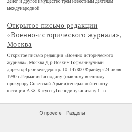
денег и другое имущество трем известным деятелям
международной
Открытое письмо редакции
«Военно-исторического журнала»,
Москва
Открытое письмо редакции «Военно-исторического
журнала», Москва Д-р Иоахим Гофманнаучный
директорГрюнвельдерштр. 10–147800 Фрайбург24 июля
1990 г.ГерманияГосподину (главному военному
прокурору Советской Армии)генерал-лейтенанту
юстиции А.Ф. КатусевуГосподинукапитану 1-го
О проекте
Разделы