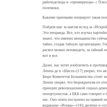
рабочедельцы и «примиренцы» с Плех
полемики.
Какими приемами оперирует такая пол
Пойдем шаг за шагом вслед за «Искрой
Это неправда. Все, кто изучал партийн
знают, что именно меньшинство сейчас
тайно, создав тайную организацию. Го
раскол можно ненавидеть, за тайный не
вот и все.
Далее, нас хотят изобличить в против
Ленин-де в «Шагах»[17] уверял, что а
Бюро Комитетов Большинства стоит з
Ленин уверял, что бюрократизм по от
принцип революционной социал-демо
оппортунистов, а БКБ само говорит о
нас. Оно опять построено на прямой н
редакцию «Искры»»[18]) десятки и сот