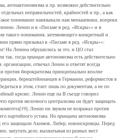
а, антиавтономизма и пр. возможно действительно
отдельных неправильностей, крайностей и пр., а как
Такое понимание навязывали нам меньшевики, вопреки
лению. Ленин и в «Письме в ред. «Искры»» и в
тив такого понимания, затемняющего конкретный и
енин прямо призывал в «Письме в ред. «Искры»»:
и! На Ленина обрушились за это, и ЦО стал
ли так, тогда
принцип
автономизма есть действительно
 организации, отвечал Ленин и ответят всегда
ики против бюрократизма принципиально вполне
Франции, бернштейнианцев в Германии, реформистов в
бедиться в этом, стоит лишь по документам, а не по
ийный кризис. Ленин еще на II съезде говорил
что против мелочного централизма он будет защищать
комитета[19]; Ленин ни звуком не возражал против
его партийного устава. Но
принципа
автономизма
; его защищали Акимов, Либер, новоискровцы. Перед
но, запутать дело, выхватывая из разных мест
ловиях, имеющие совершенно разный смысл