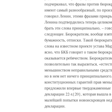
подчеркивал, что фразы против бюрокр
имеют самый разнообразный, по произ
говорил Ленин, этими фразами прикры
Ленина подтвердились теперь целиком
брать эти слова принципиально, – го
следующее. Бюрократизм, вообще взят
бумажность, отписки. Такой бюрократ
слова на известном проекте устава Ма
ясно, что БКБ говорит о таком бюрокр
оказывается ребячеством. Бюрократизм
позволительно так выразиться, «естес
меньшинством неправильными средств
но в нем нет ничего принципиального.
конституционных гарантий прав меньш
предложили впервые твердокаменные 
декларации 22-х{20}, которая вышла в а
малейшей попытки новоискровцев нед
декларации.