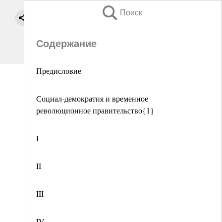
Поиск
Содержание
Предисловие
Социал-демократия и временное
революционное правительство{1}
I
II
III
IV