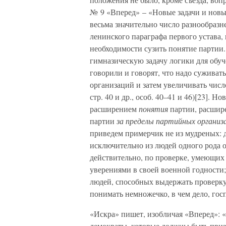
№ 9 «Вперед» – «Новые задачи и новы
весьма значительно число разнообраз
ленинского параграфа первого устава,
необходимости сузить понятие партии
гимназическую задачу логики для обу
говорили и говорят, что надо суживат
организаций и затем увеличивать числ
стр. 40 и др., особ. 40–41 и 46)[23].
расширением
понятия
партии, расши
партии
за пределы партийных организ
приведем примерчик не из мудреных: д
исключительно из людей одного рода о
действительно, по проверке, умеющих 
уверениями в своей военной годности;
людей, способных выдержать проверку 
понимать немножечко, в чем дело, го
«Искра» пишет, изобличая «Вперед»: 
демократы, которые должны быть призн