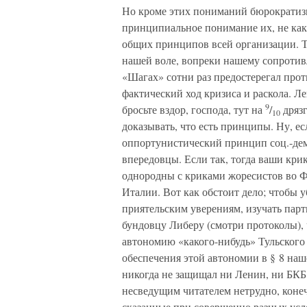
Но кроме этих пониманий бюрократизм
принципиальное понимание их, не как 
общих принципов всей организации. 
нашей воле, вопреки нашему сопротив
«Шагах» сотни раз предостерегал про
фактический ход кризиса и раскола. Л
9
бросьте вздор, господа, тут на
/
дрязг
10
доказывать, что есть принципы. Ну, ес
оппортунистический принцип соц.-дем.
впередовцы. Если так, тогда ваши кр
однородны с криками жоресистов во 
Италии. Вот как обстоит дело; чтобы у
приятельским уверениям, изучать парт
бундовцу Либеру (смотри протоколы), 
автономию «какого-нибудь» Тульского 
обеспечения этой автономии в § 8 наш
никогда не защищал ни Ленин, ни БКБ
несведущим читателем нетрудно, конеч
сказанные при совершенно разных ус