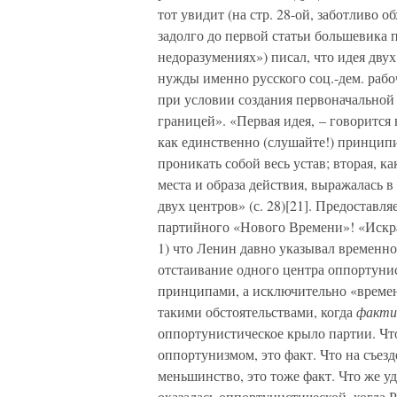
тот увидит (на стр. 28-ой, заботливо
задолго до первой статьи большевика 
недоразумениях») писал, что идея дву
нужды именно русского соц.-дем. рабо
при условии создания первоначальной
границей». «Первая идея, – говорится
как единственно (слушайте!) принцип
проникать собой весь устав; вторая, 
места и образа действия, выражалась 
двух центров» (с. 28)[21]. Предоставл
партийного «Нового Времени»! «Искра»
1) что Ленин давно указывал временно
отстаивание одного центра оппортуни
принципами, а исключительно «времен
такими обстоятельствами, когда
факти
оппортунистическое крыло партии. Чт
оппортунизмом, это факт. Что на съез
меньшинство, это тоже факт. Что же уд
оказалась оппортунистической, когда