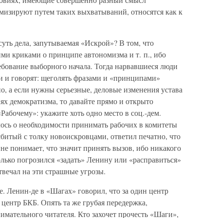
лемизируют путем таких выхватываний, относятся как к
уть дела, запутываемая «Искрой»? В том, что
ми криками о принципе автономизма и т. п., ибо
ебование выборного начала. Тогда нарвавшиеся люди
и и говорят: щеголять фразами и «принципами»
, а если нужны серьезные, деловые изменения устава
ях демократизма, то давайте прямо и открыто
Рабочему»: укажите хоть одно место в соц.-дем.
илось о необходимости принимать рабочих в комитеты
сбитый с толку новоискровцами, ответил печатно, что
 не понимает, что значит принять вызов, ибо никакого
только погрозился «задать» Ленину или «расправиться»
твечал на эти страшные угрозы.
е. Ленин-де в «Шагах» говорил, что за один центр
 центр БКБ. Опять та же грубая передержка,
имательного читателя. Кто захочет прочесть «Шаги»,