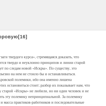
оровую[16]
аги твердого курса», стремящаяся доказать, что
ится твердо и неуклонно принципов и линии старой
дет по следам новой «Искры». По существу, это
рьезно на нем не стоило бы и останавливаться.
кровской полемики, ибо она именно лишена
тих остановиться стоит; разбор их показывает нам, что
у старой «Искры» не любили, но ни один человек и не
ить эту полемику непринципиальной. За полемику
 и масса практиков-работников и последовательные