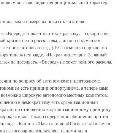
ановым во главе видят непринципиальный характер
емика, мы и намерены показать читателю.
». «Вперед» толкает партию к расколу, – говорит она.
ый кризис не по россказням, а по до-го кументам,
 же после второго съезда{19} раскололо партию, но
воря теперь неправду, «Искра» лицемерит. За явный
льзя не презирать. «Вперед» не хочет тайного раскола,
оречии по вопросу об автономизме и централизме.
втономизм есть принцип оппортунизма, а теперь само
а возможно широкую автономию местных комитетов.
ношению к демократизму есть организационный
кратии по отношению к организационному принципу
 бюрократизме. Таково содержание обвинения против
еправде. Ленин в «Шагах» (и до «Шагов» в «Письме в
ни раз оговаривался, заявлял, напоминал и