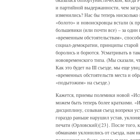
и партийной выдержанности, чем загра
изменились? Нас бы теперь нисколько 
«болото» и новоискровцы встали (к при
большевики (или почти все) – за один
«временным обстоятельствам», спосо
социал-демократии, принципы старой 
боролись и борются. Усматривать в та
нововременского типа. (Мы сказали, ч
Как это будет на III съезде, мы еще ув
«временных обстоятельств места и обр
«подытожим» на съезде.)
Кажется, приемы полемики новой «Ис
можем быть теперь более краткими. «
дисциплину, созывая съезд вопреки ус
гораздо раньше нарушил устав, уклоня
печати (Орловский){23}. После того,
обманами уклонились от съезда, нам н
положения не было, кроме съезда, воп