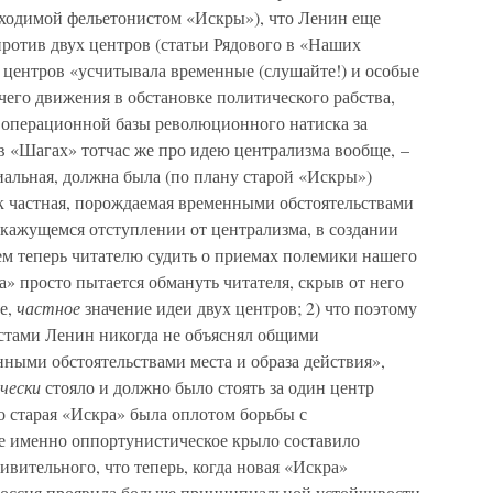
 обходимой фельетонистом «Искры»), что Ленин еще
против двух центров (статьи Рядового в «Наших
х центров «усчитывала временные (слушайте!) и особые
чего движения в обстановке политического рабства,
 операционной базы революционного натиска за
 в «Шагах» тотчас же про идею централизма вообще, –
иальная, должна была (по плану старой «Искры»)
как частная, порождаемая временными обстоятельствами
в кажущемся отступлении от централизма, в создании
яем теперь читателю судить о приемах полемики нашего
 просто пытается обмануть читателя, скрыв от него
е,
частное
значение идеи двух центров; 2) что поэтому
стами Ленин никогда не объяснял общими
ными обстоятельствами места и образа действия»,
чески
стояло и должно было стоять за один центр
о старая «Искра» была оплотом борьбы с
де именно оппортунистическое крыло составило
ивительного, что теперь, когда новая «Искра»
 Россия проявила больше принципиальной устойчивости