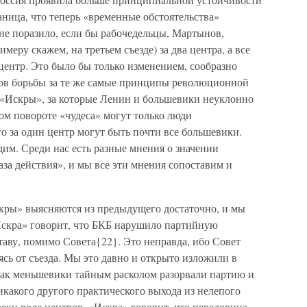
ница, что теперь «временные обстоятельства»
не поразило, если бы рабочедельцы, Мартынов,
меру скажем, на третьем съезде) за два центра, а все
 центр. Это было бы только изменением, сообразно
бов борьбы за те же самые принципы революционной
«Искры», за которые Ленин и большевики неуклонно
ком повороте «чудеса» могут только люди
то за один центр могут быть почти все большевики.
идим. Среди нас есть разные мнения о значении
аза действия», и мы все эти мнения сопоставим и
кры» выясняются из предыдущего достаточно, и мы
Искра» говорит, что БКБ нарушило партийную
таву, помимо Совета{22}. Это неправда, ибо Совет
ясь от съезда. Мы это давно и открыто изложили в
 как меньшевики тайным расколом разорвали партию и
икакого другого практического выхода из нелепого
реки воле центров. «Искра» говорит, что передовица