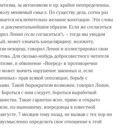
атизма, за автономизм и пр. крайне неопределенны,
волу меняемый смысл. По существу дела, сотни раз
вается исключительно желание кооптации. Эти слова
 и документальнейшим образом. Если же согласиться
ворил Ленин
(если
согласиться!), – тогда мы увидим
ый, может означать канцелярщину, волокиту,
изм нехорош, говорил Ленин и иллюстрировал свои
ртова. Для сколько-нибудь добросовестного читателя
атизме, и обвинение «Вперед» в противоречии
 может значить нарушение законных и, если
твенных» прав всякой оппозиции, борьбу с
ами. Такой бюрократизм возможен, говорил Ленин,
 Бороться с ним следует, бороться выработкой
инства. Такие гарантии ясно, прямо и открыто
или, по-нынешнему, впередовцы в известной
вгусте, 7 месяцев тому назад, не вызвав с тех пор ни
вусмысленно определить свое отношение к этой