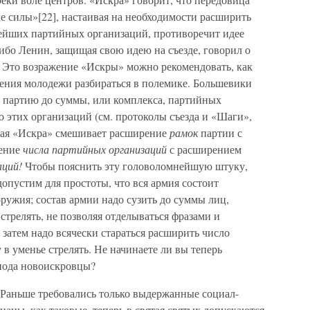
е силы»[22], настаивая на необходимости расширить
нейших партийных организаций, противоречит идее
 ибо Ленин, защищая свою идею на съезде, говорил о
. Это возражение «Искры» можно рекомендовать, как
чения молодежи разбираться в полемике. Большевики
ь партию до суммы, или комплекса, партийных
о этих организаций (см. протоколы съезда и «Шаги»,
 Новая «Искра» смешивает расширение
рамок
партии с
рение
числа партийных организаций
с расширением
аций!
Чтобы пояснить эту головоломнейшую штуку,
опустим для простоты, что вся армия состоит
ружия; состав армии надо сузить до суммы лиц,
стрелять, не позволяя отделываться фразами и
 затем надо всячески стараться расширить число
в уменье стрелять. Не начинаете ли вы теперь
спода новоискровцы?
«Раньше требовались только выдержанные социал-
аны, как таковые, теперь в святая святых допускаются