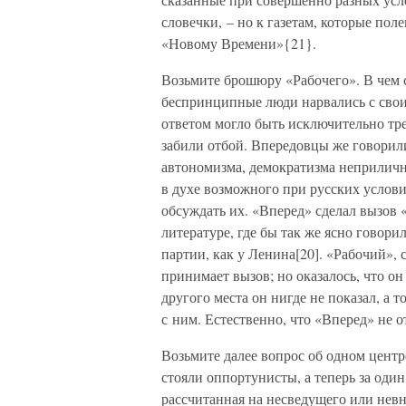
словечки, – но к газетам, которые по
«Новому Времени»{21}.
Возьмите брошюру «Рабочего». В чем с
беспринципные люди нарвались с свои
ответом могло быть исключительно тр
забили отбой. Впередовцы же говорил
автономизма, демократизма неприлично
в духе возможного при русских услови
обсуждать их. «Вперед» сделал вызов «
литературе, где бы так же ясно говор
партии, как у Ленина[20]. «Рабочий», 
принимает вызов; но оказалось, что он
другого места он нигде не показал, а 
с ним. Естественно, что «Вперед» не о
Возьмите далее вопрос об одном центр
стояли оппортунисты, а теперь за один
рассчитанная на несведущего или невн