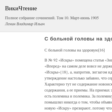
ВикиЧтение
Полное собрание сочинений. Том 10. Март-июнь 1905
Ленин Владимир Ильич
С больной головы на зд
С больной головы на здоровую[16]
В № 92 «Искры» помещена статья «Зигз
«Вперед» на самом деле вовсе не держ
«Искры»{18}, а, напротив, зигзагом и
утверждение настолько забавно, что се
Характерно тут не содержание новоис
содержания, а ее приемы. На приемах э
есть полемика и полемика. За полемик
помышлял никогда о том, чтобы объяв
новую «Искру» презирают, потому что