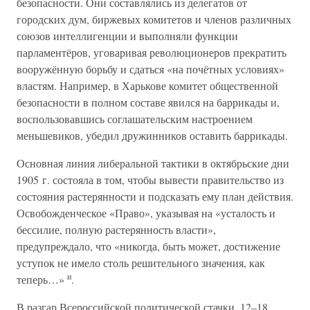
безопасности. Они составлялись из делегатов от
городских дум, биржевых комитетов и членов различных
союзов интеллигенции и выполняли функции
парламентёров, уговаривая революционеров прекратить
вооружённую борьбу и сдаться «на почётных условиях»
властям. Например, в Харькове комитет общественной
безопасности в полном составе явился на баррикады и,
воспользовавшись соглашательским настроением
меньшевиков, убедил дружинников оставить баррикады.
Основная линия либеральной тактики в октябрьские дни
1905 г. состояла в том, чтобы вывести правительство из
состояния растерянности и подсказать ему план действия.
Освобожденческое «Право», указывая на «усталость и
бессилие, полную растерянность власти»,
предупреждало, что «никогда, быть может, достижение
уступок не имело столь решительного значения, как
и
теперь…»
.
В разгар Всероссийской политической стачки, 12–18