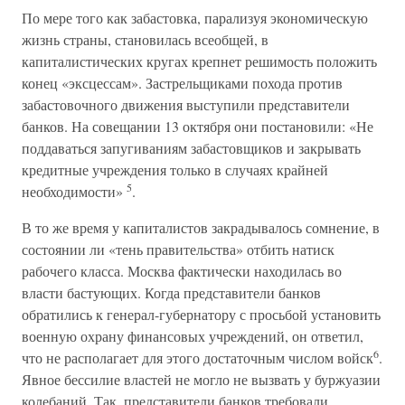
По мере того как забастовка, парализуя экономическую
жизнь страны, становилась всеобщей, в
капиталистических кругах крепнет решимость положить
конец «эксцессам». Застрельщиками похода против
забастовочного движения выступили представители
банков. На совещании 13 октября они постановили: «Не
поддаваться запугиваниям забастовщиков и закрывать
кредитные учреждения только в случаях крайней
5
необходимости»
.
В то же время у капиталистов закрадывалось сомнение, в
состоянии ли «тень правительства» отбить натиск
рабочего класса. Москва фактически находилась во
власти бастующих. Когда представители банков
обратились к генерал-губернатору с просьбой установить
военную охрану финансовых учреждений, он ответил,
6
что не располагает для этого достаточным числом войск
.
Явное бессилие властей не могло не вызвать у буржуазии
колебаний. Так, представители банков требовали