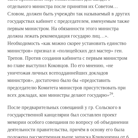
отдельного министра после принятия их Советом…
Словом, должен быть учреждён так называемый в других
государствах кабинет с председателем, именуемым также
первым министром. На обязанности этого министра
должна лежать рекомендация государю лиц…».
Необходимость «как можно скорее установить единство
министров» признал и «полицейских дел мастер» ген.
Трепов. Против создания кабинета с первым министром
во главе выступил Коковцов. По его мнению, «не
уничтожая личных всеподданнейших докладов
министров», достаточно было бы «предоставить
председателю Комитета министров присутствовать при
29
всех докладах, кои министры делают государю»
.
После предварительных совещаний у гр. Сольского в
государственной канцелярии был составлен проект
мемории особого совещания по вопросу об объединении
деятельности правительства, причём в основу его была
положена рассмотренная выше записка Кривошеина от 6