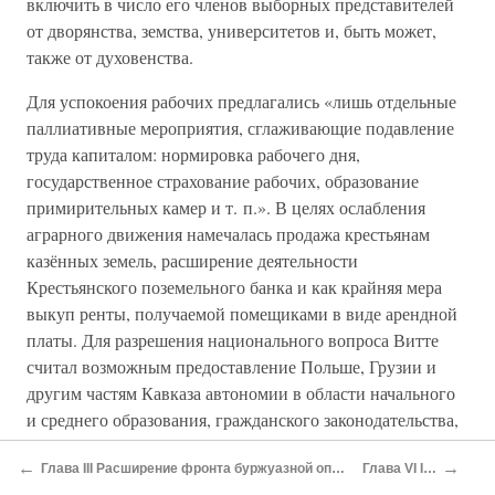
включить в число его членов выборных представителей
от дворянства, земства, университетов и, быть может,
также от духовенства.
Для успокоения рабочих предлагались «лишь отдельные
паллиативные мероприятия, сглаживающие подавление
труда капиталом: нормировка рабочего дня,
государственное страхование рабочих, образование
примирительных камер и т. п.». В целях ослабления
аграрного движения намечалась продажа крестьянам
казённых земель, расширение деятельности
Крестьянского поземельного банка и как крайняя мера
выкуп ренты, получаемой помещиками в виде арендной
платы. Для разрешения национального вопроса Витте
считал возможным предоставление Польше, Грузии и
другим частям Кавказа автономии в области начального
и среднего образования, гражданского законодательства,
низшего суда, обложения на местные нужды, содержания
←
→
Глава III Расширение фронта буржуазной оппозиции летом 1905 г
Глава VI I ДУМА
полицейской охраны и т. п.