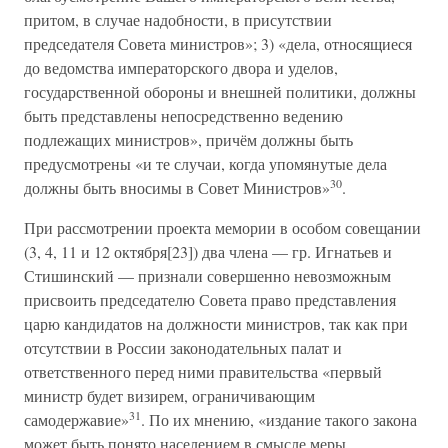
притом, в случае надобности, в присутствии
председателя Совета министров»; 3) «дела, относящиеся
до ведомства императорского двора и уделов,
государственной обороны и внешней политики, должны
быть представлены непосредственно ведению
подлежащих министров», причём должны быть
предусмотрены «и те случаи, когда упомянутые дела
30
должны быть вносимы в Совет Министров»
.
При рассмотрении проекта мемории в особом совещании
(3, 4, 11 и 12 октября[23]) два члена — гр. Игнатьев и
Стишинский — признали совершенно невозможным
присвоить председателю Совета право представления
царю кандидатов на должности министров, так как при
отсутствии в России законодательных палат и
ответственного перед ними правительства «первый
министр будет визирем, ограничивающим
31
самодержавие»
. По их мнению, «издание такого закона
может быть понято населением в смысле меры,