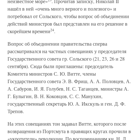
неизвестное море»
. Прочитав записку, Николай II
нашёл в ней «очень много верного и полезного» и
потребовал от Сольского, чтобы вопрос об объединении
действий министров был представлен на его решение в
24
скорейшем времени
.
Вопрос об объединении правительства сперва
рассматривался на частных совещаниях у председателя
Государственного совета гр. Сольского (21, 23, 26 и 28
сентября). Сюда были приглашены: председатель
Комитета министров С. Ю. Витте, члены
Государственного совета Э. В. Фриш, А. А. Половцев, А.
А. Сабуров, И. Я. Голубев, Н. С. Таганцев, министры А.
Г. Булыгин, В. Н. Коковцов, С. С. Манухин,
государственный секретарь Ю. А. Икскуль и ген. Д. Ф.
Трепов.
На этих совещаниях тон задавал Витте, которого после
возвращения из Портсмута в правящих кругах прочили в
«укротители» революции. По воспоминаниям кн. Н. Д.