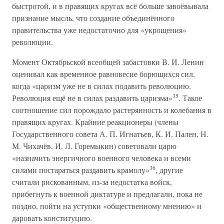
быстротой, и в правящих кругах всё больше завоёвывала
признание мысль, что создание объединённого
правительства уже недостаточно для «укрощения»
революции.
Момент Октябрьской всеобщей забастовки В. И. Ленин
оценивал как временное равновесие борющихся сил,
когда «царизм уже не в силах подавить революцию.
35
Революция ещё не в силах раздавить царизма»
. Такое
соотношение сил порождало растерянность и колебания в
правящих кругах. Крайние реакционеры (члены
Государственного совета А. П. Игнатьев, К. И. Пален, Н.
М. Чихачёв, И. Л. Горемыкин) советовали царю
«назначить энергичного военного человека и всеми
36
силами постараться раздавить крамолу»
, другие
считали рискованным, из-за недостатка войск,
прибегнуть к военной диктатуре и предлагали, пока не
поздно, пойти на уступки «общественному мнению» и
даровать конституцию.