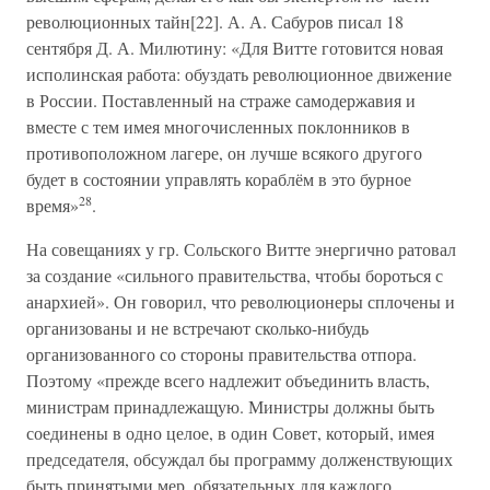
революционных тайн[22]. А. А. Сабуров писал 18
сентября Д. А. Милютину: «Для Витте готовится новая
исполинская работа: обуздать революционное движение
в России. Поставленный на страже самодержавия и
вместе с тем имея многочисленных поклонников в
противоположном лагере, он лучше всякого другого
будет в состоянии управлять кораблём в это бурное
28
время»
.
На совещаниях у гр. Сольского Витте энергично ратовал
за создание «сильного правительства, чтобы бороться с
анархией». Он говорил, что революционеры сплочены и
организованы и не встречают сколько-нибудь
организованного со стороны правительства отпора.
Поэтому «прежде всего надлежит объединить власть,
министрам принадлежащую. Министры должны быть
соединены в одно целое, в один Совет, который, имея
председателя, обсуждал бы программу долженствующих
быть принятыми мер, обязательных для каждого