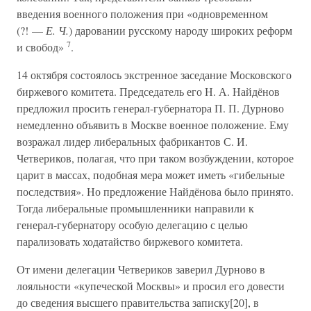
введения военного положения при «одновременном
(?! —
Е. Ч.
) даровании русскому народу широких реформ
7
и свобод»
.
14 октября состоялось экстренное заседание Московского
биржевого комитета. Председатель его Н. А. Найдёнов
предложил просить генерал-губернатора П. П. Дурново
немедленно объявить в Москве военное положение. Ему
возражал лидер либеральных фабрикантов С. И.
Четвериков, полагая, что при таком возбуждении, которое
царит в массах, подобная мера может иметь «гибельные
последствия». Но предложение Найдёнова было принято.
Тогда либеральные промышленники направили к
генерал-губернатору особую делегацию с целью
парализовать ходатайство биржевого комитета.
От имени делегации Четвериков заверил Дурново в
лояльности «купеческой Москвы» и просил его довести
до сведения высшего правительства записку[20], в