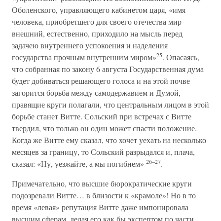
Оболенского, управляющего кабинетом царя, «имя
человека, приобретшего для своего отечества мир
внешний, естественно, приходило на мысль перед
задачею внутреннего успокоения и наделения
25
государства прочным внутренним миром»
. Опасаясь,
что собранная по закону 6 августа Государственная дума
будет добиваться решающего голоса и на этой почве
загорится борьба между самодержавием и Думой,
правящие круги полагали, что центральным лицом в этой
борьбе станет Витте. Сольский при встречах с Витте
твердил, что только он один может спасти положение.
Когда же Витте ему сказал, что хочет уехать на несколько
месяцев за границу, то Сольский разрыдался и, плача,
26–27
сказал: «Ну, уезжайте, а мы погибнем»
.
Примечательно, что высшие бюрократические круги
подозревали Витте… в близости к «крамоле»! Но в то
время «левая» репутация Витте даже импонировала
высшим сферам, делая его как бы экспертом по части