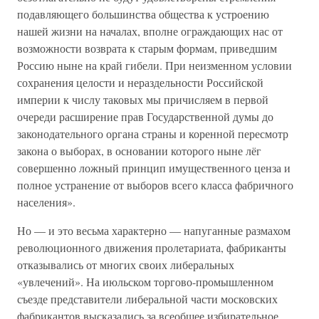
подавляющего большинства общества к устроению
нашей жизни на началах, вполне ограждающих нас от
возможности возврата к старым формам, приведшим
Россию ныне на край гибели. При неизменном условии
сохранения целости и нераздельности Российской
империи к числу таковых мы причисляем в первой
очереди расширение прав Государственной думы до
законодательного органа страны и коренной пересмотр
закона о выборах, в основании которого ныне лёг
совершенно ложный принцип имущественного ценза и
полное устранение от выборов всего класса фабричного
населения».
Но — и это весьма характерно — напуганные размахом
революционного движения пролетариата, фабриканты
отказывались от многих своих либеральных
«увлечений». На июльском торгово-промышленном
съезде представители либеральной части московских
фабрикантов высказались за всеобщее избирательное