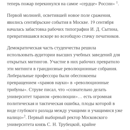
1
теперь пожар перекинулся на самое «сердце» России»
.
Первой молнией, осветившей новое поле сражения,
явились сентябрьские события в Москве. 19 сентября
началась забастовка рабочих типографии И. Д. Сытина,
превратившаяся вскоре во всеобщую стачку печатников.
Демократическая часть студенчества решила
использовать аудитории высших учебных заведений для
открытых митингов. Участие в них рабочих превратило
эти митинги в грандиозные революционные собрания.
Либеральные профессора были обеспокоены
превращением «храмов науки» в «революционные
трибуны». Струве писал, что «сознательно делать
университет тараном «революции»… есть огромная
политическая и тактическая ошибка, плоды которой в
виде глубокого разлада между учащими и учащимися уже
2
налицо»
. Первый выборный ректор Московского
университета князь С. Н. Трубецкой, крайне