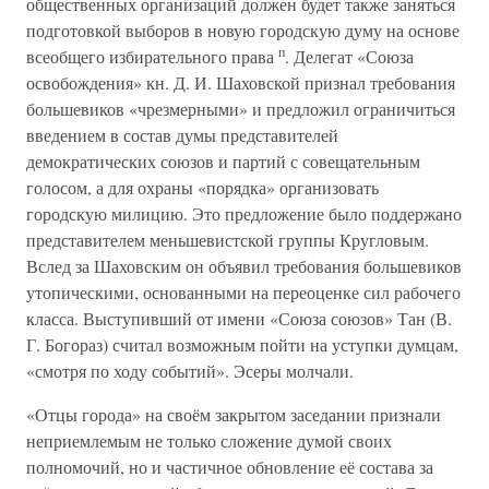
общественных организаций должен будет также заняться
подготовкой выборов в новую городскую думу на основе
п
всеобщего избирательного права
. Делегат «Союза
освобождения» кн. Д. И. Шаховской признал требования
большевиков «чрезмерными» и предложил ограничиться
введением в состав думы представителей
демократических союзов и партий с совещательным
голосом, а для охраны «порядка» организовать
городскую милицию. Это предложение было поддержано
представителем меньшевистской группы Кругловым.
Вслед за Шаховским он объявил требования большевиков
утопическими, основанными на переоценке сил рабочего
класса. Выступивший от имени «Союза союзов» Тан (В.
Г. Богораз) считал возможным пойти на уступки думцам,
«смотря по ходу событий». Эсеры молчали.
«Отцы города» на своём закрытом заседании признали
неприемлемым не только сложение думой своих
полномочий, но и частичное обновление её состава за