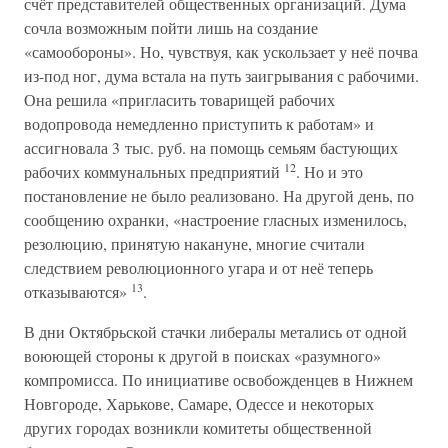
счёт представителей общественных организаций. Дума
сочла возможным пойти лишь на создание
«самообороны». Но, чувствуя, как ускользает у неё почва
из-под ног, дума встала на путь заигрывания с рабочими.
Она решила «пригласить товарищей рабочих
водопровода немедленно приступить к работам» и
ассигновала 3 тыс. руб. на помощь семьям бастующих
12
рабочих коммунальных предприятий
. Но и это
постановление не было реализовано. На другой день, по
сообщению охранки, «настроение гласных изменилось,
резолюцию, принятую накануне, многие считали
следствием революционного угара и от неё теперь
13
отказываются»
.
В дни Октябрьской стачки либералы метались от одной
воюющей стороны к другой в поисках «разумного»
компромисса. По инициативе освобожденцев в Нижнем
Новгороде, Харькове, Самаре, Одессе и некоторых
других городах возникли комитеты общественной