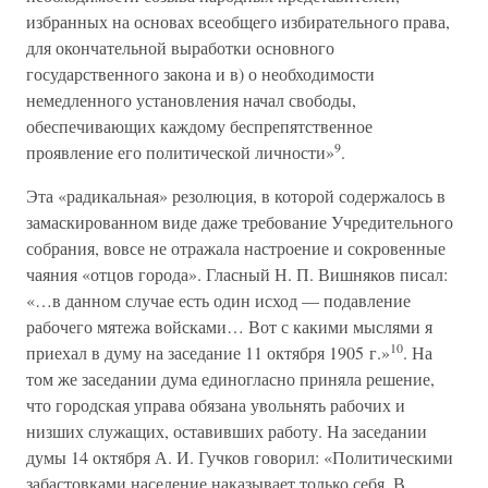
избранных на основах всеобщего избирательного права,
для окончательной выработки основного
государственного закона и в) о необходимости
немедленного установления начал свободы,
обеспечивающих каждому беспрепятственное
9
проявление его политической личности»
.
Эта «радикальная» резолюция, в которой содержалось в
замаскированном виде даже требование Учредительного
собрания, вовсе не отражала настроение и сокровенные
чаяния «отцов города». Гласный Н. П. Вишняков писал:
«…в данном случае есть один исход — подавление
рабочего мятежа войсками… Вот с какими мыслями я
10
приехал в думу на заседание 11 октября 1905 г.»
. На
том же заседании дума единогласно приняла решение,
что городская управа обязана увольнять рабочих и
низших служащих, оставивших работу. На заседании
думы 14 октября А. И. Гучков говорил: «Политическими
забастовками население наказывает только себя. В