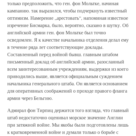
только предположить, что ген. фон Мольтке, начиная
кампанию. так выразился, чтобы подчеркнуть известный
оптимизм. Намерение „арестовать“, напоминая известное
изречение Бисмарка, было, вероятно, сказано в шутку. Об
английской армии ген. фон Мольтке был точно
осведомлен. Я к качестве начальника отделения делал ему
в течение ряда лет соответствующие доклады.
Составленный перед войной бывш. главным штабом
письменный доклад об английской армии, разосланный
всем заинтересованным учреждениям, выдержки из коего
приводились выше, является официальным суждением
начальника генерального штаба. Он является основанием
для оперативных соображений о проходе правого фланга
армии через Бельгию.
Адмирал фон Тирпиц держится того взгляда, что главный
штаб недостаточно оценивал морское значение Англии
при затяжной войне. Мы якобы были подготовлены лишь
к кратковременной войне и думали только о борьбе с