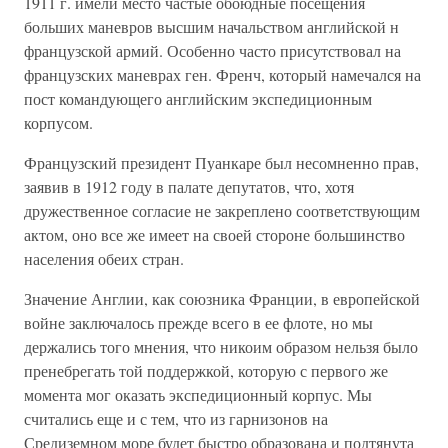
1911 г. имели место частые обоюдные посещения
больших маневров высшим начальством английской н
французской армий. Особенно часто присутствовал на
французских маневрах ген. Френч, который намечался на
пост командующего английским экспедиционным
корпусом.
Французский президент Пуанкаре был несомненно прав,
заявив в 1912 году в палате депутатов, что, хотя
дружественное согласие не закреплено соответствующим
актом, оно все же имеет на своей стороне большинство
населения обеих стран.
Значение Англии, как союзника Франции, в европейской
войне заключалось прежде всего в ее флоте, но мы
держались того мнения, что никоим образом нельзя было
пренебрегать той поддержкой, которую с первого же
момента мог оказать экспедиционный корпус. Мы
считались еще и с тем, что из гарнизонов на
Средиземном море будет быстро образована и подтянута