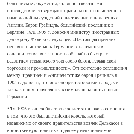
бельгийские документы, ставшие известными
впоследствии, утверждают правильность составленных
нами до войны суждений о настроении и намерениях
Англии. Барон Грейндль, бельгийский посланник в
Берлине, 18/II 1905 г. доносил министру иностранных
дел барону Фаверо следующее: «Настоящая причина
ненависти англичан к Германии заключается в
соперничестве, вызванном необычайно быстрым
развитием германского торгового флота, германской
торговли и промышленности». Относительно соглашения
между Францией и Англией тот же барон Грейндль в
1905 г. доносит, что оно одобряется обоими народами.
так как в нем проявляется взаимная ненависть против
Германии.
5/IV 1906 г. он сообщал: «не остается никакого сомнения
в том, что это был английский король, который
независимо от своего правительства вовлек Делькассе в
воинственную политику и дал ему невыполнимое