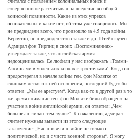
считался с появлением колониальных войск и
совершенно не рассчитывал на введение всеобщей
воинской повинности. Какие из этих упреков
основательны и какие нет, об этом уже говорилось. Мы
не предвидели всего, что произошло за 4.5 года войны.
Вероятно, не предвидел этого также и др. Штейнгаузен.
Адмирал фон Тирпиц в своих «Воспоминаниях»
утверждает также, что английская армия
недооценивалась. Ее любили у нас изображать «Томми-
Аткинсами в маленьких кепках с тросточками'. Когда он
предостерегал в начале войны ген. фон Мольтке от
слишком легкого к ней отношения, последний будто бы
ответил: „Мы ее арестуем“. Когда как-то в другой раз в то
же время внимание ген. фон Мольтке били обращено на
участие в войне английской армии, он ответил: „Чем
больше англичан. тем лучше“. К сожалению, адмирал
считает нужным вывести из этого следующее
заключение: „Нас провели в войне не только с
политической, но и с чисто военной стороны“. Я могу