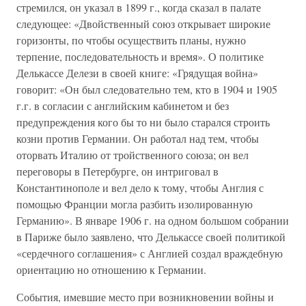
стремился, он указал в 1899 г., когда сказал в палате
следующее: «Двойственный союз открывает широкие
горизонты, по чтобы осуществить планы, нужно
терпение, последовательность и время». О политике
Делькассе Делези в своей книге: «Грядущая война»
говорит: «Он был следовательно тем, кто в 1904 и 1905
г.г. в согласии с английским кабинетом и без
предупреждения кого бы то ни было старался строить
козни против Германии. Он работал над тем, чтобы
оторвать Италию от тройственного союза; он вел
переговоры в Петербурге, он интриговал в
Константинополе и вел дело к тому, чтобы Англия с
помощью Франции могла разбить изолированную
Германию». В январе 1906 г. на одном большом собрании
в Париже было заявлено, что Делькассе своей политикой
«сердечного соглашения» с Англией создал враждебную
ориентацию но отношению к Германии.
События, имевшие место при возникновении войны и