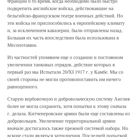
Франции б то время, когда необходимо было быстро
подкрепить английские войска, действовавшие на
бельгийско-французском театре военных действий. Но
эти войска не приспособились к европейскому климату
и, за исключением кавалерии, были отправлены назад.
Большая их часть впоследствии была использована в
Месопотамии.
Из частностей упомянем еще о создании и постоянном
увеличении танковых отрядов, действие которых в
первый раз мы Испытали 20/XI 1917 г. у Камбе. Мы со
своей стороны не могли противопоставить им ничего
равноценного.
Старую вербовочную и добровольческую систему Англия
более не могла сохранить, хотя попытки к этому сначала
г. делала. Китченеровские армии были еще составлены из
добровольцев. Увеличение территориальной армии
вначале достигалось также прежней системой набора. Но
вскоре стали являться затруднения. Последней попыткой