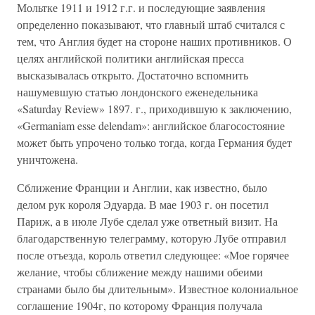
Мольтке 1911 и 1912 г.г. и последующие заявления
определенно показывают, что главный штаб считался с
тем, что Англия будет на стороне наших противников. О
целях английской политики английская пресса
высказывалась открыто. Достаточно вспомнить
нашумевшую статью лондонского еженедельника
«Saturday Review» 1897. г., приходившую к заключению,
«Germaniam esse delendam»: английское благосостояние
может быть упрочено только тогда, когда Германия будет
уничтожена.
Сближение Франции и Англии, как известно, было
делом рук короля Эдуарда. В мае 1903 г. он посетил
Париж, а в июле Лубе сделал уже ответный визит. На
благодарственную телеграмму, которую Лубе отправил
после отъезда, король ответил следующее: «Мое горячее
желание, чтобы сближение между нашими обеими
странами было бы длительным». Известное колониальное
соглашение 1904г, по которому Франция получала