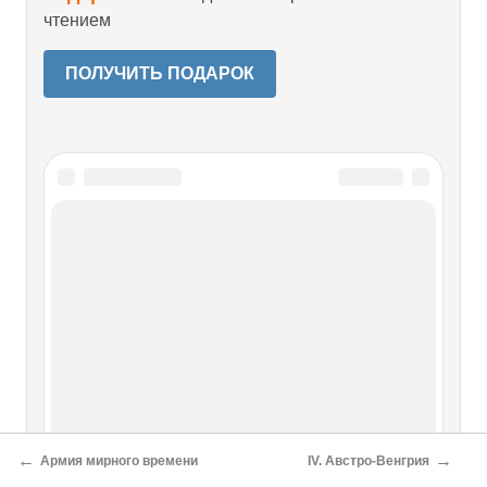
чтением
ПОЛУЧИТЬ ПОДАРОК
Читайте также
Сафари во время войны
Сафари во время войны Когда началась война, мой муж и
два шведа, работавших у нас на ферме, пошли
добровольцами на границу с германским протекторатом,
где лорд Делами организовал нечто вроде филиала
Интеллидженс Сервис. Я осталась на ферме одна. Но
←
→
Армия мирного времени
IV. Австро-Венгрия
пошли разговоры, что