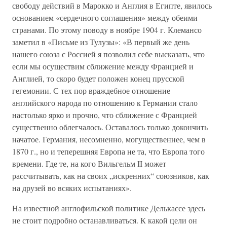
свободу действий в Марокко и Англия в Египте, явилось
основанием «сердечного соглашения» между обеими
странами. По этому поводу в ноябре 1904 г. Клемансо
заметил в «Письме из Тулузы»: «В первый же день
нашего союза с Россией я позволил себе высказать, что
если мы осуществим сближение между Францией и
Англией, то скоро будет положен конец прусской
гегемонии. С тех пор враждебное отношение
английского народа по отношению к Германии стало
настолько ярко и прочно, что сближение с Францией
существенно облегчалось. Оставалось только докончить
начатое. Германия, несомненно, могущественнее, чем в
1870 г., но и теперешняя Европа не та, что Европа того
времени. Где те, на кого Вильгельм II может
рассчитывать, как на своих „искренних“ союзников, как
на друзей во всяких испытаниях».
На известной англофильской политике Делькассе здесь
не стоит подробно останавливаться. К какой цели он