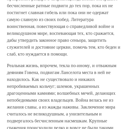
бесчисленные ратные подвиги до тех пор, пока их не
постигнет славная гибель или пока они не одержат
самую славную из своих побед. Литература
воинственная, повествующая о справедливой войне и
великодушном мире, воспевающая тех, кто сражается,
дабы утвердить законное право сеньора, защитить
служителей и достояние церкви, помочь тем, кто беден и
слаб, кто нуждается в помощи.
Реальная жизнь, впрочем, текла по-иному, и отважным
деяниям Говена, подвигам Ланселота места в ней не
находилось. Как не существовало и никаких
непробиваемых кольчуг; шлемов, украшенных
драгоценными камнями; волшебных мечей, делающих
непобедимыми своих владельцев. Война велась не из
желания славы, а из жажды наживы. Заключение мира
считалось не великодушным, а унизительным и
подвергалось бесчисленным насмешкам. Крупные
сражения происходили редко и вовсе не были такими