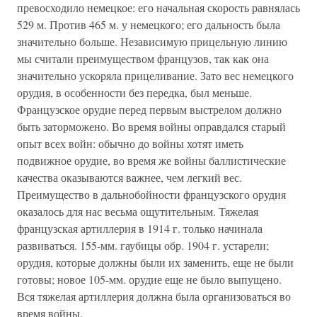
превосходило немецкое: его начальная скорость равнялась
529 м. Против 465 м. у немецкого; его дальность была
значительно больше. Независимую прицельную линию
мы считали преимуществом французов, так как она
значительно ускоряла прицеливание. Зато вес немецкого
орудия, в особенности без передка, был меньше.
Французское орудие перед первым выстрелом должно
быть заторможено. Во время войны оправдался старый
опыт всех войн: обычно до войны хотят иметь
подвижное орудие, во время же войны баллистические
качества оказываются важнее, чем легкий вес.
Преимущество в дальнобойности французского орудия
оказалось для нас весьма ощутительным. Тяжелая
французская артиллерия в 1914 г. только начинала
развиваться. 155-мм. гаубицы обр. 1904 г. устарели;
орудия, которые должны были их заменить, еще не были
готовы; новое 105-мм. орудие еще не было выпущено.
Вся тяжелая артиллерия должна была организоваться во
время войны.