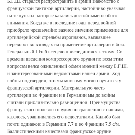
Б.Г.Ш. старался распространить в армии знакомство с
французской тактикой артиллерии, настойчиво указывая
на те пункты, которые казались достойными особого
внимания. Когда же в последние годы перед войной
приобрело чрезвычайно важное значение применение для
артиллерийской стрельбы аэропланов, вызвавшее
переворот во взглядах на применение артиллерии в бою.
Генеральный Штаб всецело присоединился к этому. Со
времени введения компрессорного орудия по всем этим
вопросам велся оживленный обмен мнений между Б.Г.Ш.
и заинтересованными ведомствами нашей армии. Ход
войны подтвердил, что мы многому могли научиться у
французской артиллерии. Материальную часть
артиллерии во Франции и в Германии мы до войны
считали приблизительно равноценной, Преимущества
французского полевого орудия по сравнению с нашими,
казалось, уравнивались его недостатками. Калибр был
почти одинаков: в Германии 7,7 и во Франции 7,5 с/м.
Баллистическими качествами французское орудие