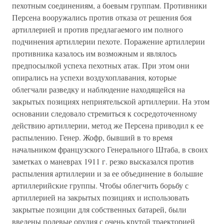
пехотным соединениям, а боевым группам. Противники
Персена вооружались против отказа от решения боя
артиллерией и против предлагаемого им полного
подчинения артиллерии пехоте. Поражение артиллерии
противника казалось им возможным и являлось
предпосылкой успеха пехотных атак. При этом они
опирались на успехи воздухоплавания, которые
облегчали разведку и наблюдение находящейся на
закрытых позициях неприятельской артиллерии. На этом
основании следовало стремиться к сосредоточенному
действию артиллерии, метод же Персена приводил к ее
распылению. Генер. Жофр, бывший в то время
начальником французского Генерального Штаба, в своих
заметках о маневрах 1911 г. резко высказался против
распыления артиллерии и за ее объединение в большие
артиллерийские группы. Чтобы облегчить борьбу с
артиллерией на закрытых позициях и использовать
закрытые позиции для собственных батарей, были
введены полевые орудия с очень крутой траекторией