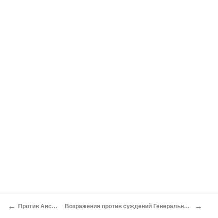
←
→
Против Австрии:
Возражения против суждений Генерального Штаба