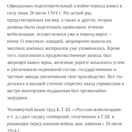
Официально подготовительный к войне период вошел в
силу лишь 26 июля 1.914 г. Но целый ряд
предусмотренных им мер, а также и других, вторые
должны были подготовить правильное течение
мобилизации, осуществлялся уже в период марта —
июня. О покупках лошадей, запрещении вывоза их,
закупках военных материалов уже упоминалось. Кроме
того, пополнялись продовольственные запасы, был
запрещен вывоз зерна, железные дороги запасались углем
и увеличивали подвижной состав, государственные и
частные заводы увеличивали свое производство. Все это
делалось в высшей степени секретно; въезд германским и
австро-венгерским подданным был чрезвычайно
затруднен.
Упомянутый выше труд Б. Г.Ш. («Русская мобилизация»
и т. д.) дает сводку сообщений, полученных в Г.Ш. в
решающие перед началом войны дни, начиная с 26 июля
1914 г.