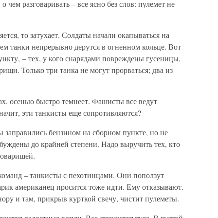
 о чем разговаривать – все ясно без слов: пулемет не
яется, то затухает. Солдаты начали окапываться на
ем танки непрерывно дерутся в огненном кольце. Вот
нкту, – тех, у кого снарядами повреждены гусеницы,
ищи. Только три танка не могут прорваться; два из
рах, осенью быстро темнеет. Фашисты все ведут
значит, эти танкисты еще сопротивляются?
ты заправились бензином на сборном пункте, но не
буждены до крайней степени. Надо выручить тех, кто
товарищей.
команд – танкисты с пехотинцами. Они поползут
тарик американец просится тоже идти. Ему отказывают.
нору и там, прикрыв курткой свечу, чистит пулеметы.
здаются радостные вопли. Все стекаются туда. В густой