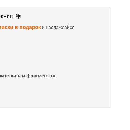
книг! 📚
писки в подарок
и наслаждайся
омительным фрагментом.