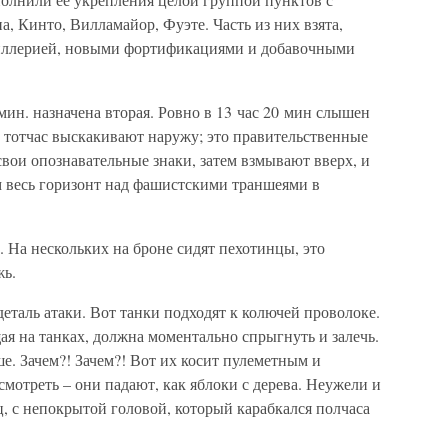
а, Кинто, Вилламайор, Фуэте. Часть из них взята,
ртиллерией, новыми фортификациями и добавочными
0 мин. назначена вторая. Ровно в 13 час 20 мин слышен
но тотчас выскакивают наружу; это правительственные
свои опознавательные знаки, затем взмывают вверх, и
 весь горизонт над фашистскими траншеями в
. На нескольких на броне сидят пехотинцы, это
жь.
деталь атаки. Вот танки подходят к колючей проволоке.
ая на танках, должна моментально спрыгнуть и залечь.
е. Зачем?! Зачем?! Вот их косит пулеметным и
отреть – они падают, как яблоки с дерева. Неужели и
ц, с непокрытой головой, который карабкался полчаса