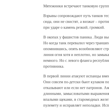
Мятежники встречают танковую группу
Взрывы сопровождают путь танков тес
сюда, они не свистят, а визжат – проти
при ударе о камень резкий, громкий.
В окопах у фашистов паника. Люди вы
Но когда танк перевалил через траншеи
опомнившись, опять возобновляют стрел
линия огня хотя и неплотно, но замыка
немного. Но с левого фланга республ
противника.
В первой линии атакуют испанцы вмес
Они совсем по-детски бьют кулаком по
отказывают или если нет патронов. Ам
длинными, замысловатыми выражениями
впалыми щеками, в старомодных железн
пулемету и исправляет неполадки. Исп