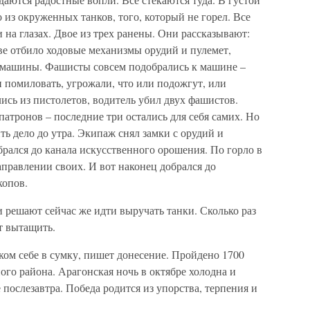
о из окруженных танков, того, который не горел. Все
 на глазах. Двое из трех ранены. Они рассказывают:
е отбило ходовые механизмы орудий и пулемет,
 машины. Фашисты совсем подобрались к машине –
и помиловать, угрожали, что или подожгут, или
лись из пистолетов, водитель убил двух фашистов.
патронов – последние три остались для себя самих. Но
ь дело до утра. Экипаж снял замки с орудий и
брался до канала искусственного орошения. По горло в
аправлении своих. И вот наконец добрался до
копов.
 решают сейчас же идти выручать танки. Сколько раз
т вытащить.
ом себе в сумку, пишет донесение. Пройдено 1700
ого района. Арагонская ночь в октябре холодна и
е послезавтра. Победа родится из упорства, терпения и