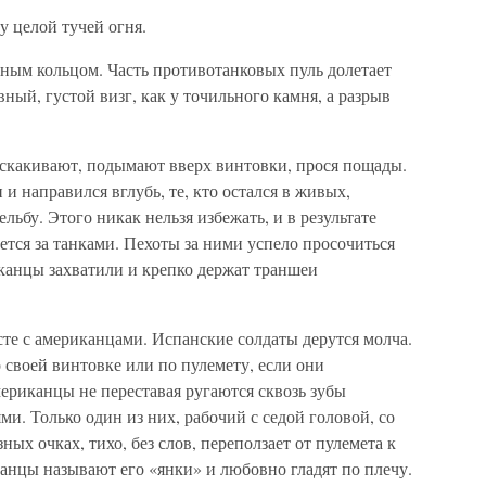
 целой тучей огня.
ным кольцом. Часть противотанковых пуль долетает
вный, густой визг, как у точильного камня, а разрыв
скакивают, подымают вверх винтовки, прося пощады.
 и направился вглубь, те, кто остался в живых,
ьбу. Этого никак нельзя избежать, и в результате
ется за танками. Пехоты за ними успело просочиться
иканцы захватили и крепко держат траншеи
те с американцами. Испанские солдаты дерутся молча.
 своей винтовке или по пулемету, если они
ериканцы не переставая ругаются сквозь зубы
. Только один из них, рабочий с седой головой, со
ых очках, тихо, без слов, переползает от пулемета к
анцы называют его «янки» и любовно гладят по плечу.