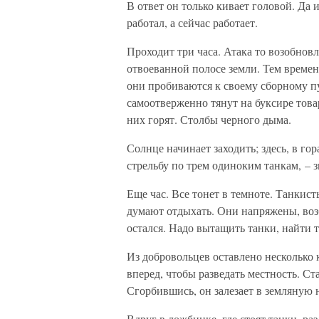
В ответ он только кивает головой. Да и
работал, а сейчас работает.
Проходит три часа. Атака то возобновл
отвоеванной полосе земли. Тем времен
они пробиваются к своему сборному пу
самоотверженно тянут на буксире товар
них горят. Столбы черного дыма.
Солнце начинает заходить; здесь, в го
стрельбу по трем одиноким танкам, – 
Еще час. Все тонет в темноте. Танкис
думают отдыхать. Они напряжены, воз
остался. Надо вытащить танки, найти 
Из добровольцев оставлено несколько 
вперед, чтобы разведать местность. С
Сгорбившись, он залезает в земляную 
Вдруг в ложбинке, где стоят танки, ра