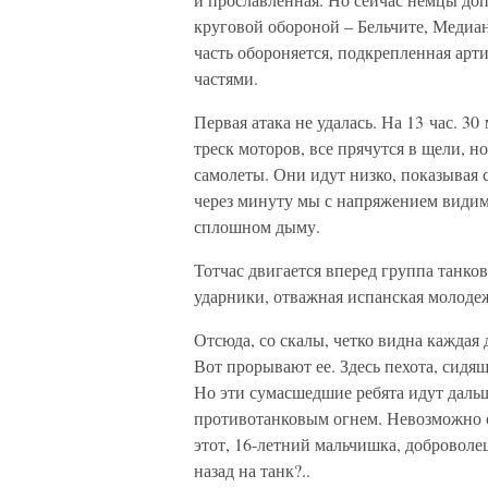
круговой обороной – Бельчите, Медиан
часть обороняется, подкрепленная а
частями.
Первая атака не удалась. На 13 час. 3
треск моторов, все прячутся в щели, 
самолеты. Они идут низко, показывая 
через минуту мы с напряжением видим
сплошном дыму.
Тотчас двигается вперед группа танков
ударники, отважная испанская молоде
Отсюда, со скалы, четко видна каждая 
Вот прорывают ее. Здесь пехота, сидящ
Но эти сумасшедшие ребята идут дальш
противотанковым огнем. Невозможно см
этот, 16-летний мальчишка, доброволе
назад на танк?..