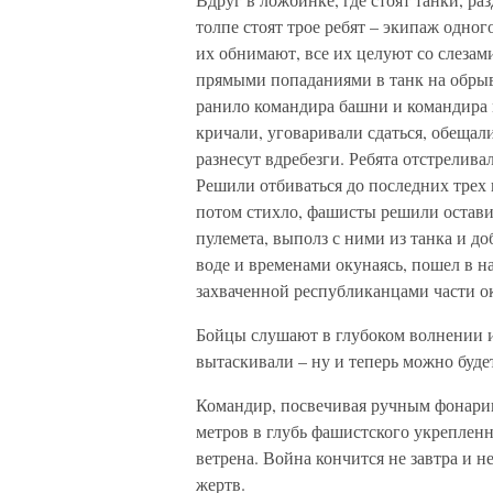
толпе стоят трое ребят – экипаж одног
их обнимают, все их целуют со слезами
прямыми попаданиями в танк на обрыв
ранило командира башни и командира
кричали, уговаривали сдаться, обещал
разнесут вдребезги. Ребята отстрелива
Решили отбиваться до последних трех 
потом стихло, фашисты решили оставит
пулемета, выполз с ними из танка и до
воде и временами окунаясь, пошел в н
захваченной республиканцами части о
Бойцы слушают в глубоком волнении и
вытаскивали – ну и теперь можно буде
Командир, посвечивая ручным фонарик
метров в глубь фашистского укрепленн
ветрена. Война кончится не завтра и н
жертв.