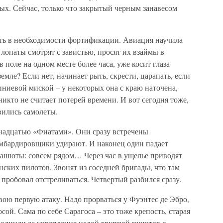
ых. Сейчас, только что закрытый черным занавесом
ать в необходимости фортификации. Авиация научила
 лопаты смотрят с завистью, просят их взаймы в
в поле на одном месте более часа, уже косит глаза
емле? Если нет, начинает рыть, скрести, царапать, если
иниевой миской – у некоторых она с краю наточена,
 никто не считает потерей времени. И вот сегодня тоже,
вились самолеты.
надцатью «Фиатами». Они сразу встречены
мбардировщики удирают. И наконец один падает
рашюты: совсем рядом… Через час в ущелье приводят
нских пилотов. Звонят из соседней бригады, что там
и пробовал отстреливаться. Четвертый разбился сразу.
ою первую атаку. Надо прорваться у Фуэнтес де Эбро,
ой. Сама по себе Сарагоса – это тоже крепость, старая
полнили ее укрепления целой группой пунктов с