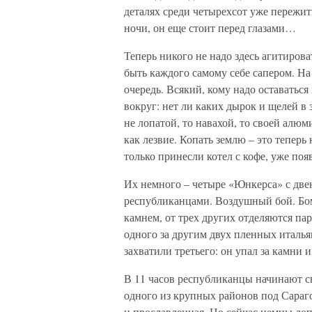
деталях среди четырехсот уже пережит
ночи, он еще стоит перед глазами…
Теперь никого не надо здесь агитиров
быть каждого самому себе сапером. На
очередь. Всякий, кому надо оставаться 
вокруг: нет ли каких дырок и щелей в з
не лопатой, то навахой, то своей алюм
как лезвие. Копать землю – это теперь
только принесли котел с кофе, уже поя
Их немного – четыре «Юнкерса» с две
республиканцами. Воздушный бой. Бо
камнем, от трех других отделяются па
одного за другим двух пленных италья
захватили третьего: он упал за камни 
В 11 часов республиканцы начинают св
одного из крупных районов под Сарагос
и прославленная. Но сейчас немцы до