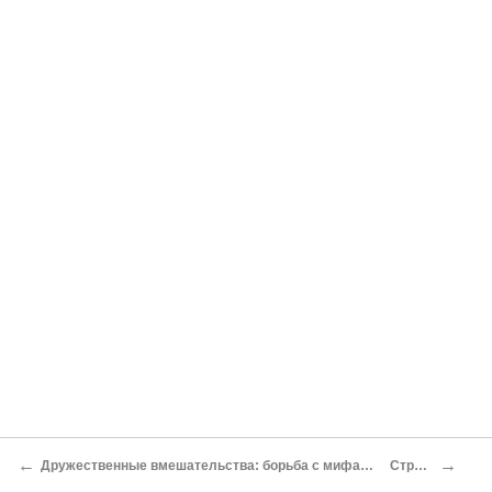
←
→
Дружественные вмешательства: борьба с мифами в украинской истории XX в
Стратегии