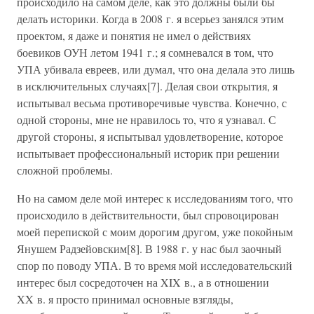
происходило на самом деле, как это должны были бы
делать историки. Когда в 2008 г. я всерьез занялся этим
проектом, я даже и понятия не имел о действиях
боевиков ОУН летом 1941 г.; я сомневался в том, что
УПА убивала евреев, или думал, что она делала это лишь
в исключительных случаях[7]. Делая свои открытия, я
испытывал весьма противоречивые чувства. Конечно, с
одной стороны, мне не нравилось то, что я узнавал. С
другой стороны, я испытывал удовлетворение, которое
испытывает профессиональный историк при решении
сложной проблемы.
Но на самом деле мой интерес к исследованиям того, что
происходило в действительности, был спровоцирован
моей перепиской с моим дорогим другом, уже покойным
Янушем Радзейовским[8]. В 1988 г. у нас был заочный
спор по поводу УПА. В то время мой исследовательский
интерес был сосредоточен на XIX в., а в отношении
XX в. я просто принимал основные взгляды,