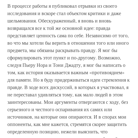
В процессе работы я публиковал отрывки из своего
исследования и вскоре стал объектом критики и даже
шельмования. Обескураженный, я вновь и вновь
возвращался все к той же основной идее: правда
представляет ценность сама по себе. Независимо от того,
во что мы хотели бы верить в отношении того или иного
предмета, мы обязаны раскрывать правду. Я мог бы
сформулировать этот пункт и по-другому. Возможно,
следуя Пьеру Нора и Тони Джадту, я мог бы написать о
том, как история оказывается важным «противоядием»
для памяти. Но я буду придерживаться идеи стремления к
правде. В ходе всех дискуссий, в которых я участвовал, я
не переставал удивляться тому, как мало людей в этом
заинтересованы. Мои аргументы отвергаются с ходу, без
серьезного и честного оспаривания их самих или
источников, на которые они опираются. И в спорах мои
оппоненты, как мне кажется, стремятся скорее защитить
определенную позицию, нежели выяснить, что