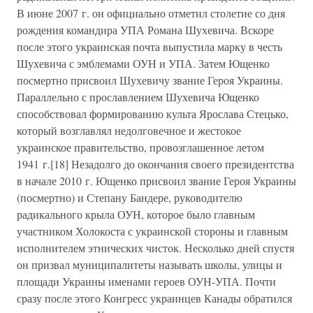
В июне 2007 г. он официально отметил столетие со дня
рождения командира УПА Романа Шухевича. Вскоре
после этого украинская почта выпустила марку в честь
Шухевича с эмблемами ОУН и УПА. Затем Ющенко
посмертно присвоил Шухевичу звание Героя Украины.
Параллельно с прославлением Шухевича Ющенко
способствовал формированию культа Ярослава Стецько,
который возглавлял недолговечное и жестокое
украинское правительство, провозглашенное летом
1941 г.[18] Незадолго до окончания своего президентства
в начале 2010 г. Ющенко присвоил звание Героя Украины
(посмертно) и Степану Бандере, руководителю
радикального крыла ОУН, которое было главным
участником Холокоста с украинской стороны и главным
исполнителем этнических чисток. Несколько дней спустя
он призвал муниципалитеты называть школы, улицы и
площади Украины именами героев ОУН-УПА. Почти
сразу после этого Конгресс украинцев Канады обратился