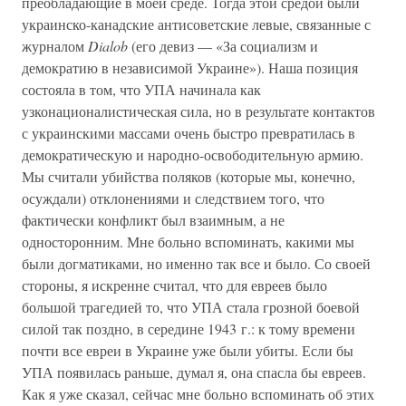
преобладающие в моей среде. Тогда этой средой были
украинско-канадские антисоветские левые, связанные с
журналом
Dialob
(его девиз — «За социализм и
демократию в независимой Украине»). Наша позиция
состояла в том, что УПА начинала как
узконационалистическая сила, но в результате контактов
с украинскими массами очень быстро превратилась в
демократическую и народно-освободительную армию.
Мы считали убийства поляков (которые мы, конечно,
осуждали) отклонениями и следствием того, что
фактически конфликт был взаимным, а не
односторонним. Мне больно вспоминать, какими мы
были догматиками, но именно так все и было. Со своей
стороны, я искренне считал, что для евреев было
большой трагедией то, что УПА стала грозной боевой
силой так поздно, в середине 1943 г.: к тому времени
почти все евреи в Украине уже были убиты. Если бы
УПА появилась раньше, думал я, она спасла бы евреев.
Как я уже сказал, сейчас мне больно вспоминать об этих