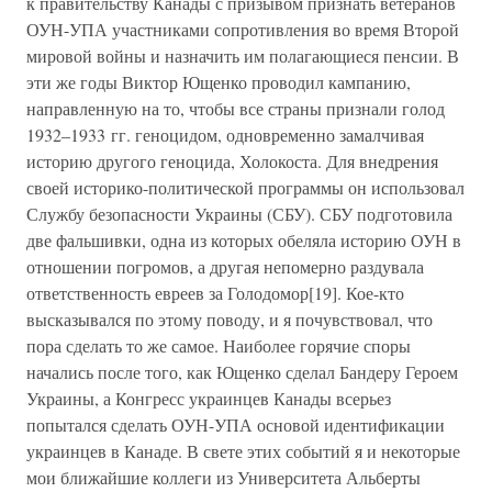
к правительству Канады с призывом признать ветеранов
ОУН-УПА участниками сопротивления во время Второй
мировой войны и назначить им полагающиеся пенсии. В
эти же годы Виктор Ющенко проводил кампанию,
направленную на то, чтобы все страны признали голод
1932–1933 гг. геноцидом, одновременно замалчивая
историю другого геноцида, Холокоста. Для внедрения
своей историко-политической программы он использовал
Службу безопасности Украины (СБУ). СБУ подготовила
две фальшивки, одна из которых обеляла историю ОУН в
отношении погромов, а другая непомерно раздувала
ответственность евреев за Голодомор[19]. Кое-кто
высказывался по этому поводу, и я почувствовал, что
пора сделать то же самое. Наиболее горячие споры
начались после того, как Ющенко сделал Бандеру Героем
Украины, а Конгресс украинцев Канады всерьез
попытался сделать ОУН-УПА основой идентификации
украинцев в Канаде. В свете этих событий я и некоторые
мои ближайшие коллеги из Университета Альберты