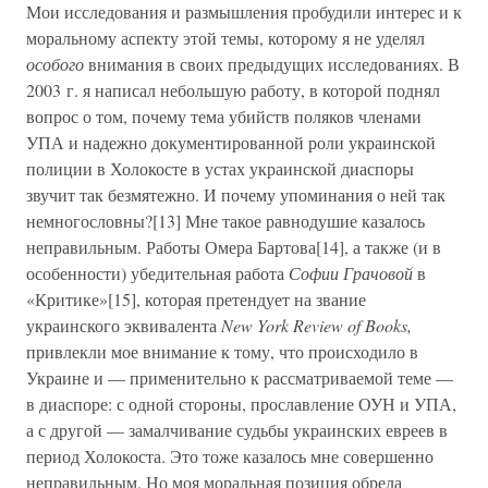
Мои исследования и размышления пробудили интерес и к
моральному аспекту этой темы, которому я не уделял
особого
внимания в своих предыдущих исследованиях. В
2003 г. я написал небольшую работу, в которой поднял
вопрос о том, почему тема убийств поляков членами
УПА и надежно документированной роли украинской
полиции в Холокосте в устах украинской диаспоры
звучит так безмятежно. И почему упоминания о ней так
немногословны?[13] Мне такое равнодушие казалось
неправильным. Работы Омера Бартова[14], а также (и в
особенности) убедительная работа
Софии Грачовой
в
«Критике»[15], которая претендует на звание
украинского эквивалента
New York Review of Books,
привлекли мое внимание к тому, что происходило в
Украине и — применительно к рассматриваемой теме —
в диаспоре: с одной стороны, прославление ОУН и УПА,
а с другой — замалчивание судьбы украинских евреев в
период Холокоста. Это тоже казалось мне совершенно
неправильным. Но моя моральная позиция обрела