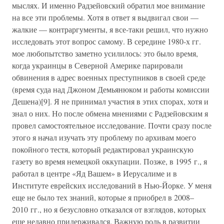
мыслях. И именно Радзейовский обратил мое внимание
на все эти проблемы. Хотя в ответ я выдвигал свои —
жалкие — контраргументы, я все-таки решил, что нужно
исследовать этот вопрос самому. В середине 1980-х гг.
мое любопытство заметно усилилось: это было время,
когда украинцы в Северной Америке парировали
обвинения в адрес военных преступников в своей среде
(время суда над Джоном Демьянюком и работы комиссии
Дешена)[9]. Я не принимал участия в этих спорах, хотя и
знал о них. Но после обмена мнениями с Радзейовским я
провел самостоятельное исследование. Почти сразу после
этого я начал изучать эту проблему по архивам моего
покойного тестя, который редактировал украинскую
газету во время немецкой оккупации. Позже, в 1995 г., я
работал в центре «Яд Вашем» в Иерусалиме и в
Институте еврейских исследований в Нью-Йорке. У меня
еще не было тех знаний, которые я приобрел в 2008–
2010 гг., но я безусловно отказался от взглядов, которых
еще недавно придерживался. Важную роль в развитии