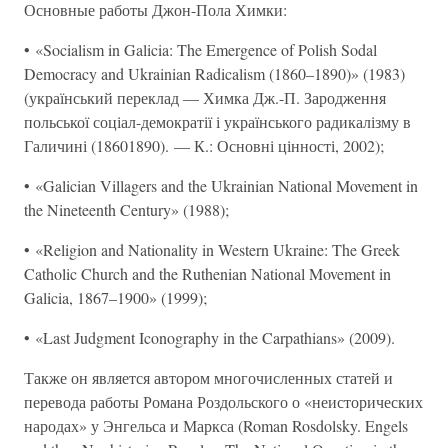
Основные работы Джон-Пола Химки:
• «Socialism in Galicia: The Emergence of Polish Sodal
Democracy and Ukrainian Radicalism (1860–1890)» (1983)
(український переклад — Химка Дж.-П. Зародження
польської соціал-демократії і українського радикалізму в
Галичині (18601890). — К.: Основні цінності, 2002);
• «Galician Villagers and the Ukrainian National Movement in
the Nineteenth Century» (1988);
• «Religion and Nationality in Western Ukraine: The Greek
Catholic Church and the Ruthenian National Movement in
Galicia, 1867–1900» (1999);
• «Last Judgment Iconography in the Carpathians» (2009).
Также он является автором многочисленных статей и
перевода работы Романа Роздольского о «неисторических
народах» у Энгельса и Маркса (Roman Rosdolsky. Engels