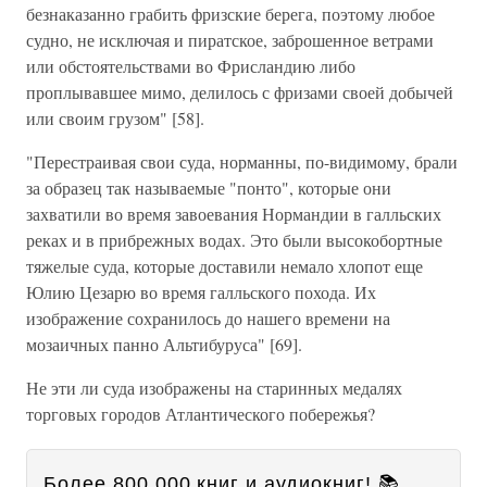
безнаказанно грабить фризские берега, поэтому любое
судно, не исключая и пиратское, заброшенное ветрами
или обстоятельствами во Фрисландию либо
проплывавшее мимо, делилось с фризами своей добычей
или своим грузом" [58].
"Перестраивая свои суда, норманны, по-видимому, брали
за образец так называемые "понто", которые они
захватили во время завоевания Нормандии в галльских
реках и в прибрежных водах. Это были высокобортные
тяжелые суда, которые доставили немало хлопот еще
Юлию Цезарю во время галльского похода. Их
изображение сохранилось до нашего времени на
мозаичных панно Альтибуруса" [69].
Не эти ли суда изображены на старинных медалях
торговых городов Атлантического побережья?
Более 800 000 книг и аудиокниг! 📚