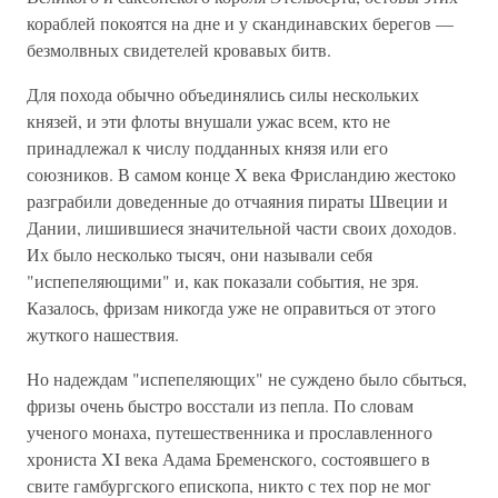
кораблей покоятся на дне и у скандинавских берегов —
безмолвных свидетелей кровавых битв.
Для похода обычно объединялись силы нескольких
князей, и эти флоты внушали ужас всем, кто не
принадлежал к числу подданных князя или его
союзников. В самом конце X века Фрисландию жестоко
разграбили доведенные до отчаяния пираты Швеции и
Дании, лишившиеся значительной части своих доходов.
Их было несколько тысяч, они называли себя
"испепеляющими" и, как показали события, не зря.
Казалось, фризам никогда уже не оправиться от этого
жуткого нашествия.
Но надеждам "испепеляющих" не суждено было сбыться,
фризы очень быстро восстали из пепла. По словам
ученого монаха, путешественника и прославленного
хрониста XI века Адама Бременского, состоявшего в
свите гамбургского епископа, никто с тех пор не мог