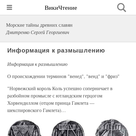
ВикиЧтение
Морские тайны древних славян
Дмитренко Сергей Георгиевич
Информация к размышлению
Информация к размышлению
О происхождении терминов "венед", "венд" и "фриз"
"Норвежский король Коль успешно соперничает в
разбойном промысле с ютландским герцогом
Хорвендиллом (отцом принца Гамлета —
шекспировского Гамлета)…