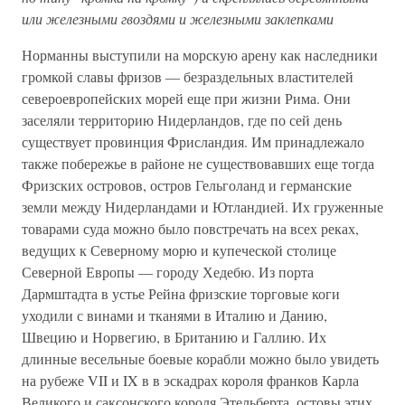
или железными гвоздями и железными заклепками
Норманны выступили на морскую арену как наследники
громкой славы фризов — безраздельных властителей
североевропейских морей еще при жизни Рима. Они
заселяли территорию Нидерландов, где по сей день
существует провинция Фрисландия. Им принадлежало
также побережье в районе не существовавших еще тогда
Фризских островов, остров Гельголанд и германские
земли между Нидерландами и Ютландией. Их груженные
товарами суда можно было повстречать на всех реках,
ведущих к Северному морю и купеческой столице
Северной Европы — городу Хедебю. Из порта
Дармштадта в устье Рейна фризские торговые коги
уходили с винами и тканями в Италию и Данию,
Швецию и Норвегию, в Британию и Галлию. Их
длинные весельные боевые корабли можно было увидеть
на рубеже VII и IX в в эскадрах короля франков Карла
Великого и саксонского короля Этельберта, остовы этих