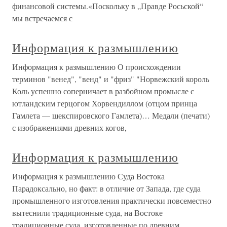
финансовой системы.«Поскольку в „Правде Росьской“
мы встречаемся с
Информация к размышлению
Информация к размышлению О происхождении
терминов "венед", "венд" и "фриз" "Норвежский король
Коль успешно соперничает в разбойном промысле с
ютландским герцогом Хорвендиллом (отцом принца
Гамлета — шекспировского Гамлета)… Медали (печати)
с изображениями древних когов,
Информация к размышлению
Информация к размышлению Суда Востока
Парадоксально, но факт: в отличие от Запада, где суда
промышленного изготовления практически повсеместно
вытеснили традиционные суда, на Востоке
традиционные суда, изготовленные по древним