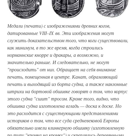
Медали (печати) с изображениями древних когов,
датированные VIII–IX вв. Эти изображения могут
служить доказательством того, что коги существовали,
как минимум, в то же время, когда строились
норманнские кнорре и дракары, а возможно, и
значительно раньше. И следовательно, не могут
"происходить" от них. Обращает на себя внимание
печать, помещенная в центре. Канат, обрамляющий
печать и выходящий из борта судна, а также наклонные
штрихи на бортовой обшивке говорят о том, что корпус
этого судна "сшит" тросом. Кроме того, видно, что
обшивка судна изготовлена вгладь — доска к доске. Но
это расходится с существующими представлениями
историков о том, что все суда средневековой Европы
обязательно имели клинкерную обшивку (изготовленную
по типу "кромка на кромку") и скреплялись деревянными