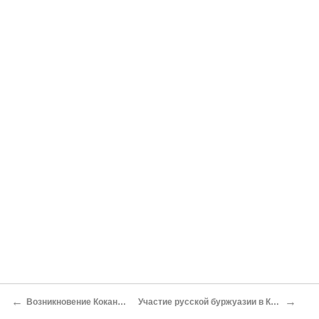
←
→
Возникновение Кокандской автономии
Участие русской буржуазии в Кокандской автономии