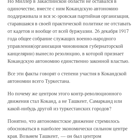
Но Миллер в Закаспийской области не оставался в
одиночестве, вместе с ним Кокандскую автономию
поддерживала и вся эс-эровская партийная организация,
старавшаяся в своей практической политике не отставать
от кадетов и вообще от всей буржуазии. 26 декабря 1917
года общее собрание служащих военно-народного
управления(организация чиновников губернаторской
канцелярии) вынесло резолюцию, в которой признает
Кокандскую автономию единственно законной властью.
Все эти факты говорят о степени участия в Кокандской
автономии всего Туркестана.
Но почему же центром этого контр-революционного
движения стал Коканд, а не Ташкент, Самарканд или
какой-нибудь другой из туркестанских городов?
Понятно, что автономистское движение стремилось
обосноваться в наиболее экономически сильном центре
края. Возьмем Ташкент, — он был центром