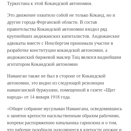
Туркестана к этой Кокандской автономии.
Это движение охватило собой не только Коканд, но и
другие города Ферганской области. В состав
правительства Кокандской автономии входил ряд
крупнейших андижанских капиталистов. Андижанские
адвокаты вместе с Ненсбергом принимали участие в
разработке конституции кокандской автономии, а
андижанский биржевой маклер Тиц являлся виднейшим
агитатором Кокандской автономии
Наманган также не был в стороне от Кокандской
автономии, это видно из следующей резолюции
наманганской буржуазии, помещенной в газете «Щит
народа» от 14 января 1918 года.
«Общее собрание мусульман Намангана, осведомившись
о занятии крепости насильственным образом рабочими,
вопреки распоряжению начальника гарнизона и о том,
что рабочие разобрали находящееся в крепости оружие и