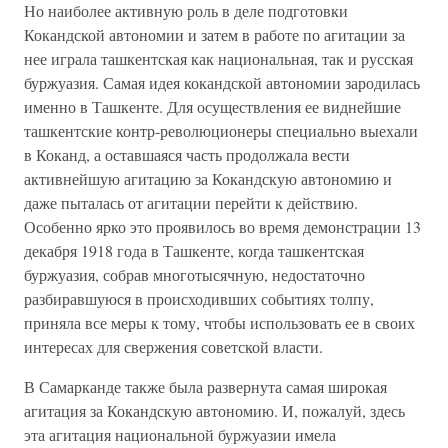
Но наиболее активную роль в деле подготовки
Кокандской автономии и затем в работе по агитации за
нее играла ташкентская как национальная, так и русская
буржуазия. Самая идея кокандской автономии зародилась
именно в Ташкенте. Для осуществления ее виднейшие
ташкентские контр-революционеры специально выехали
в Коканд, а оставшаяся часть продолжала вести
активнейшую агитацию за Кокандскую автономию и
даже пыталась от агитации перейти к действию.
Особенно ярко это проявилось во время демонстрации 13
декабря 1918 года в Ташкенте, когда ташкентская
буржуазия, собрав многотысячную, недостаточно
разбиравшуюся в происходивших событиях толпу,
приняла все меры к тому, чтобы использовать ее в своих
интересах для свержения советской власти.
В Самарканде также была развернута самая широкая
агитация за Кокандскую автономию. И, пожалуй, здесь
эта агитация национальной буржуазии имела