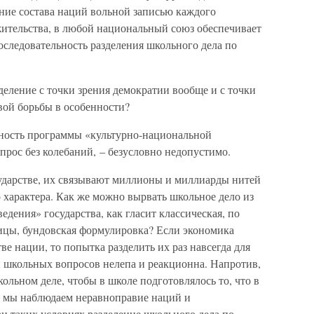
ение состава наций вольной записью каждого
жительства, в любой национальный союз обеспечивает
следовательность разделения школьного дела по
деление с точки зрения демократии вообще и с точки
вой борьбы в особенности?
щность программы «культурно-национальной
опрос без колебаний, – безусловно недопустимо.
ударстве, их связывают миллионы и миллиарды нитей
 характера. Как же можно вырвать школьное дело из
ведения» государства, как гласит классическая, по
цы, бундовская формулировка? Если экономика
е нации, то попытка разделить их раз навсегда для
и школьных вопросов нелепа и реакционна. Напротив,
ольном деле, чтобы в школе подготовлялось то, что в
я мы наблюдаем неравноправие наций и
ри таких условиях разделение школьного дела по