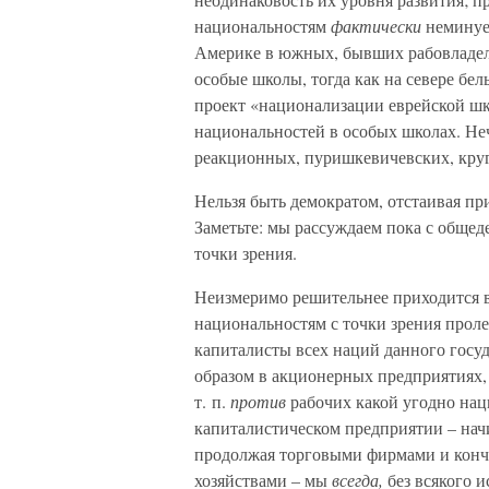
национальностям
фактически
неминуе
Америке в южных, бывших рабовладель
особые школы, тогда как на севере бел
проект «национализации еврейской шко
национальностей в особых школах. Неч
реакционных, пуришкевичевских, круг
Нельзя быть демократом, отстаивая пр
Заметьте: мы рассуждаем пока с общед
точки зрения.
Неизмеримо решительнее приходится в
национальностям с точки зрения пролет
капиталисты всех наций данного госу
образом в акционерных предприятиях, 
т. п.
против
рабочих какой угодно наци
капиталистическом предприятии – начи
продолжая торговыми фирмами и конч
хозяйствами – мы
всегда,
без всякого 