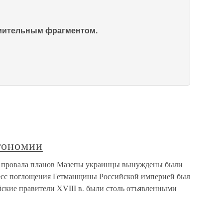
омительным фрагментом.
тономии
е провала планов Мазепы украинцы вынуждены были
цесс поглощения Гетманщины Российской империей был
йские правители XVIII в. были столь отъявленными