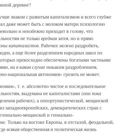
сонной деревне?
учше знаком с развитым капитализмом и всего глубже
тал даже может быть с молоком матери психологию
невольно и неизбежно приходит в голову, что
альностям не только
вредная
затея, но и прямо
оны капиталистов.
Рабочих
можно
раздробить,
 идеи, а еще более разделением народных школ по
и которых превосходно обеспечены богатыми частными
лями,
ни в каком случае
никаким раздроблением,
рно-национальная автономия» грозить не может.
номия», т. е. абсолютно чистое и последовательное
альностям, выдумана не капиталистами (они
пока
деления рабочих), а оппортунистической, мещанской
из западноевропейских, демократических стран с
гениально-мещанской и гениально-
не.
Только на востоке Европы, в отсталой, феодальной,
где
всякая
общественная и политическая жизнь