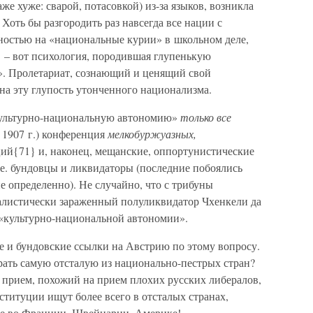
же хуже: сварой, потасовкой) из-за языков, возникла
 Хоть бы разгородить раз навсегда все нации с
ностью на «национальные курии» в школьном деле,
! – вот психология, породившая глупенькую
. Пролетариат, сознающий и ценящий свой
на эту глупость утонченного национализма.
«культурно-национальную автономию»
только все
в 1907 г.) конференция
мелкобуржуазных,
ий{71} и, наконец, мещанские, оппортунистические
 е. бундовцы и ликвидаторы (последние побоялись
е определенно). Не случайно, что с трибуны
листически зараженный полуликвидатор Чхенкели да
«культурно-национальной автономии».
 и бундовские ссылки на Австрию по этому вопросу.
рать самую отсталую из национально-пестрых стран?
 прием, похожий на прием плохих русских либералов,
онституции ищут более всего в отсталых странах,
 не во Франции, Швейцарии, Америке!