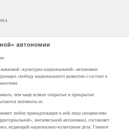
1914
ьной» автономии
ии
азываемой «культурно-национальной» автономии
тирующих свободу национального развития») состоит
в
льностям.
аивать, чем чаще всякие открытые и прикрытые
ытаются затемнить ее.
е живет любое принадлежащее к ней лицо (независимо
ерриториальной», внеземельной автономии), составляет
юз, ведающий национально-культурные дела. Главное