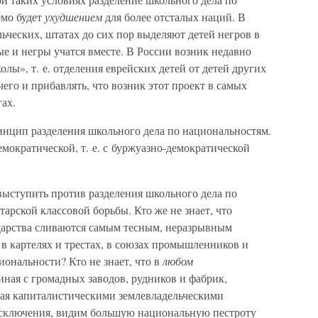
мо будет
ухудшением
для более отсталых наций. В
ческих, штатах до сих пор выделяют детей негров в
ые и негры учатся вместе. В России возник недавно
лы», т. е. отделения еврейских детей от детей других
его и прибавлять, что возник этот проект в самых
ах.
инцип разделения школьного дела по национальностям.
емократической, т. е. с буржуазно-демократической
ыступить против разделения школьного дела по
арской классовой борьбы. Кто же не знает, что
дарства сливаются самым тесным, неразрывным
в картелях и трестах, в союзах промышленников и
ональности? Кто не знает, что в
любом
ная с громадных заводов, рудников и фабрик,
ая капиталистическими землевладельческими
исключения, видим большую национальную пестроту