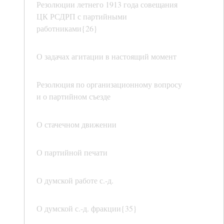
Резолюции летнего 1913 года совещания
ЦК РСДРП с партийными
работниками{26}
О задачах агитации в настоящий момент
Резолюция по организационному вопросу
и о партийном съезде
О стачечном движении
О партийной печати
О думской работе с.-д.
О думской с.-д. фракции{35}