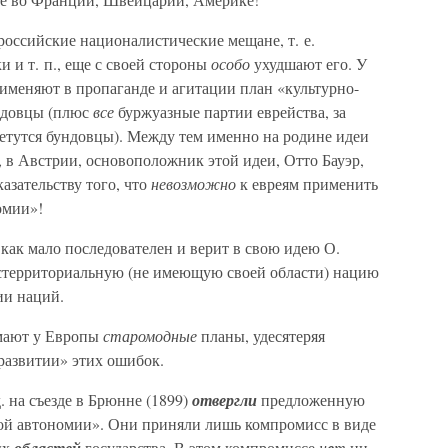
российские националистические мещане, т. е.
 и т. п., еще с своей стороны
особо
ухудшают его. У
рименяют в пропаганде и агитации план «культурно-
ндовцы (плюс
все
буржуазные партии еврейства, за
плетутся бундовцы). Между тем именно на родине идеи
 в Австрии, основоположник этой идеи, Отто Бауэр,
азательству того, что
невозможно
к евреям применить
омии»!
как мало последователен и верит в свою идею О.
территориальную (не имеющую своей области) нацию
ии наций.
имают у Европы
старомодные
планы, удесятеряя
развитии» этих ошибок.
д. на съезде в Брюнне (1899)
отвергли
предложенную
ой автономии». Они приняли лишь компромисс в виде
ых
государства. В этом компромиссе
н
т
ни