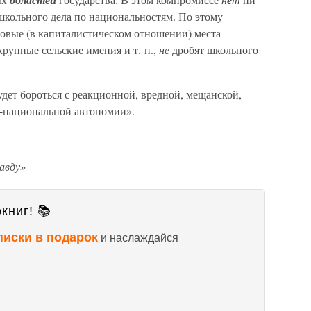
областей
е
школьного дела по национальностям. По этому
овые (в капиталистическом отношении) места
крупные сельские имения и т. п.,
не
дробят школьного
удет бороться с реакционной, вредной, мещанской,
о-национальной автономии».
авду»
книг! 📚
писки в подарок
и наслаждайся