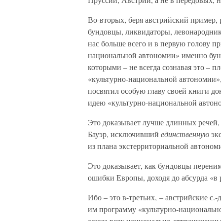
Во-вторых, беря австрийский пример, 
бундовцы, ликвидаторы, левонародники
нас больше всего и в первую голову п
национальной автономии» именно бу
которыми – не всегда сознавая это – 
«культурно-национальной автономии»,
посвятил особую главу своей книги док
идею «культурно-национальной автон
Это доказывает лучше длинных речей, 
Бауэр, исключивший
единственную
экс
из плана экстерриториальной автоном
Это доказывает, как бундовцы перен
ошибки Европы, доходя до абсурда «в 
Ибо – это в-третьих, – австрийские с.-
им программу «культурно-национальн
союза всех национально-отграниченн