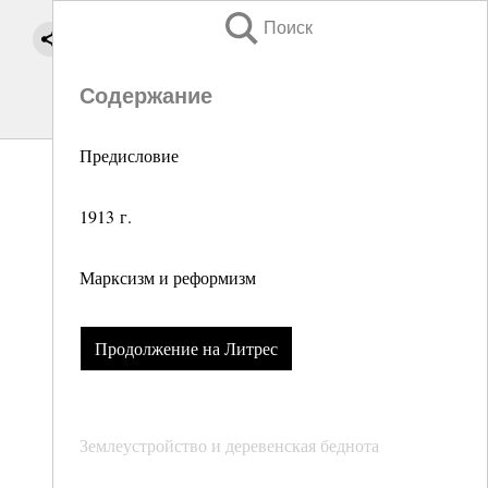
Поиск
Содержание
Предисловие
1913 г.
Марксизм и реформизм
Продолжение на Литрес
Землеустройство и деревенская беднота