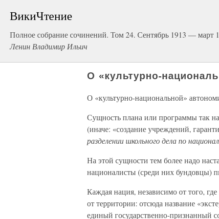
ВикиЧтение
Полное собрание сочинений. Том 24. Сентябрь 1913 — март 
Ленин Владимир Ильич
О «культурно-национал
О «культурно-национальной» автоном
Сущность плана или программы так н
(иначе: «создание учреждений, гаран
разделении школьного дела по национа
На этой сущности тем более надо наст
националисты (среди них бундовцы) п
Каждая нация, независимо от того, гд
от территории: отсюда название «экст
единый государственно-признанный со