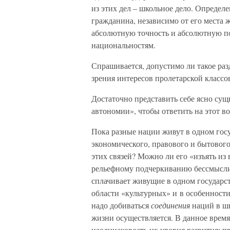
из этих дел – школьное дело. Определ
гражданина, независимо от его места 
абсолютную точность и абсолютную по
национальностям.
Спрашивается, допустимо ли такое раз
зрения интересов пролетарской классо
Достаточно представить себе ясно су
автономии», чтобы ответить на этот в
Пока разные нации живут в одном гос
экономического, правового и бытового
этих связей? Можно ли его «изъять из 
рельефному подчеркиванию бессмысли
сплачивает живущие в одном государств
области «культурных» и в особенност
надо добиваться
соединения
наций в шк
жизни осуществляется. В данное врем
неодинаковость их уровня развития; п