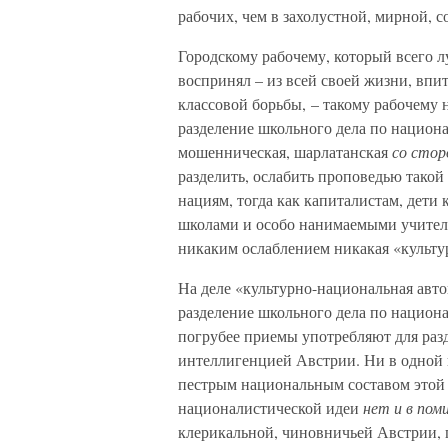
рабочих, чем в захолустной, мирной, 
Городскому рабочему, который всего л
воспринял – из всей своей жизни, впи
классовой борьбы, – такому рабочему 
разделение школьного дела по национ
мошенническая, шарлатанская
со стор
разделить, ослабить проповедью такой
нациям, тогда как капиталистам, дет
школами и особо нанимаемыми учите
никаким ослаблением никакая «культу
На деле «культурно-национальная авто
разделение школьного дела по национ
погрубее приемы употребляют для раз
интеллигенцией Австрии. Ни в одной 
пестрым национальным составом этой 
националистической идеи
нет и в поми
клерикальной, чиновничьей Австрии, 