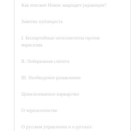
Как епископ Никон защищает украинцев?
Заметки публициста
I. Беспартийные интеллигенты против
марксизма
II. Либеральная слепота
III. Необходимое разъяснение
Цивилизованное варварство
О черносотенстве
О русском управлении и о русских