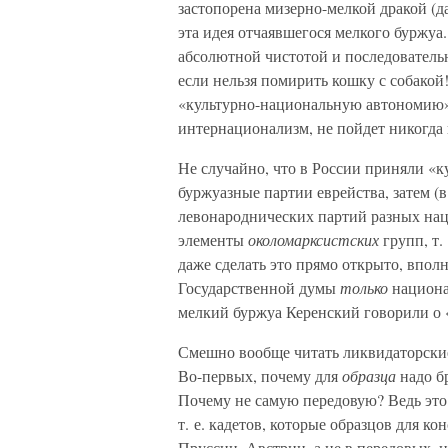
застопорена мизерно-мелкой дракой (да
эта идея отчаявшегося мелкого буржуа.
абсолютной чистотой и последователь
если нельзя помирить кошку с собакой
«культурно-национальную автономию»
интернационализм, не пойдет никогда 
Не случайно, что в России приняли 
буржуазные партии еврейства, затем (
левонароднических партий разных нац
элементы
околомарксистских
групп, т.
даже сделать это прямо открыто, вполн
Государственной думы
только
национа
мелкий буржуа Керенский говорили о 
Смешно вообще читать ликвидаторские
Во-первых, почему для
образца
надо б
Почему не самую передовую? Ведь это
т. е. кадетов, которые образцов для к
Пруссии, Австрии, а не в передовых,