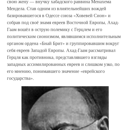
свою жену — внучку хабадского раввина Менахема
Мендела. Став одним из влиятельнейших вождей
базировавшегося в Одессе союза «Ховевей Сион» и
собрав под своё знамя евреев Восточной Европы, Ахад-
Гаам вошёл в острую полемику с Герцлем и его
политическим сионизмом, являвшимся исполнительным
органом ордена «Бнай Брит» и группировавшим вокруг
себя евреев Западой Европы. Ахад-Гаам рассматривал
Герцля как противника, представлявшего взгляды
западных ассимилированных евреев и слишком узко, по
его мнению, понимавшего значение «еврейского
государства».