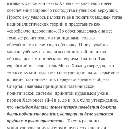
взглядов хасидской секты Хабад с её ключевой идеей
обеспечения мирового господства иудейской верхушки.
Просто ему удалось изложить её в понятиях модных тогда
националистических теорий и представить как
«еврейскую идеологию». Но обосновывалась она всё
теми же религиозными принципами, только
облечёнными в светскую оболочку. И не случайно
многие учёные для анализа сионистской политики
обращались к утопическим теориям Платона. Так,
еврейский исследователь Мозес Хадас утверждал, что
«классический иудаизм» (талмудизм) испытал серьёзное
влияние платонизма, и в первую очередь его образа
Спарты. Главным принципом платоновской
политической системы, принятой иудаизмом уже в
период Хасмонеев (II–I в.в. до н. э.), было утверждение,
что
«
каждая деталь человеческого поведения должна
быть подчинена религии, которая на деле является
орудием в руках правителя
».
То есть раввины
манипулировали иудаизмом в целях сохранения и