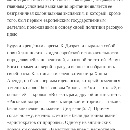
главным условием выживания Британии является её
безграничная колониальная экспансия, и который, кроме
того, был первым европейским государственным
деятелем, положившим в основу своей политики расовую
идею.
Будучи крещёным евреем, Б. Дизраэли выражал собой
новый тип носителя идеи еврейской исключительности,
определявшейся не религией, а расовой чистотой. Веру в
Бога он заменил верой в расу, а вернее, в избранность
своей расы. Как писала исследовательница Ханна
Арендт, он был «первым идеологом, который осмелился
заменить слово "Бог" словом "кровь". «Раса — это всё, и
основа её — кровь», «Всё есть раса; другой истины нет».
«Расовый вопрос — ключ к мировой истории» — таковы
были ключевые положения Дизраэли[557]. Причём,
согласно ему, именно «семиты» были достойны звания
«аристократов от природы». Одному из английских
лордов он объяснял: «В настоящее время, несмотря на