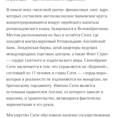
В начале века «мозговой центр» финансовых элит, ядро
которых составляли англосаксонские банковские круги,
концентрировавшиеся вокруг еврейского капитала
ротшильдовского клана, базировался в Великобритании.
Местом расположения их был и остаётся Сити, где
находятся контролируемый Ротшильдами Английский
банк, Лондонская биржа, штаб-квартиры ведущих
международных торговых центров, а также Флит Стрит
— сердце газетного и издательского мира. Своеобразие
Сити заключается в том, что управляется он «Короной»,
состоящей из 13 человек и главы Сити — «лорда-мэра»,
которые в реальности не подчиняются ни монархии, ни
британскому парламенту. Именно Сити является
истинным правителем Англии, от которого зависят и
королева, и правительство, являющиеся фактически
марионетками в его руках.
Могущество Сити обусловило наличие сосуществования