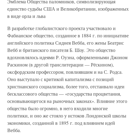
Эмблема Общества паломников, символизирующая
единство судьбы США и Великобритании, изображенных
в виде орла и льва
В разработке глобалистского проекта участвовало и
Фабианское общество, созданное в 1884 г. по инициативе
английского политика Сиднея Вебба, его жены Беатрис
Вебб и британского писателя Б. Шоу. Это общество
вдохновлялось идеями Р. Оуэна, оформленными Джоном
Раскином (в другой транслитерации — Рёскином),
оксфордским профессором, повлиявшим и на С. Родса.
Оно выступало с критикой капитализма с позиций
христианского социализма, более того, отстаивало идеи
бесклассового общества — «государства процветания,
основывающегося на рыночных законах». Влияние этого
общества было огромно, в него входили многие
политики, и оно же стояло у истоков Лондонской школы
экономики, созданной в 1895 г. под влиянием идей
Вебба.