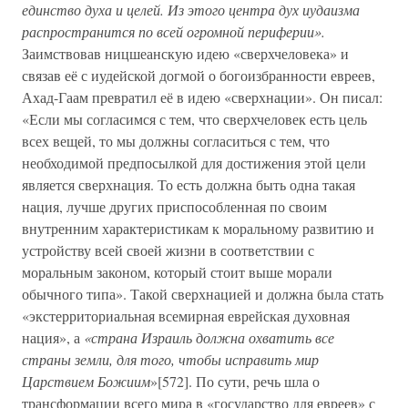
единство духа и целей. Из этого центра дух иудаизма
распространится по всей огромной периферии».
Заимствовав ницшеанскую идею «сверхчеловека» и
связав её с иудейской догмой о богоизбранности евреев,
Ахад-Гаам превратил её в идею «сверхнации». Он писал:
«Если мы согласимся с тем, что сверхчеловек есть цель
всех вещей, то мы должны согласиться с тем, что
необходимой предпосылкой для достижения этой цели
является сверхнация. То есть должна быть одна такая
нация, лучше других приспособленная по своим
внутренним характеристикам к моральному развитию и
устройству всей своей жизни в соответствии с
моральным законом, который стоит выше морали
обычного типа». Такой сверхнацией и должна была стать
«экстерриториальная всемирная еврейская духовная
нация», а
«страна Израиль должна охватить все
страны земли, для того, чтобы исправить мир
Царствием Божиим
»[572]. По сути, речь шла о
трансформации всего мира в «государство для евреев» с