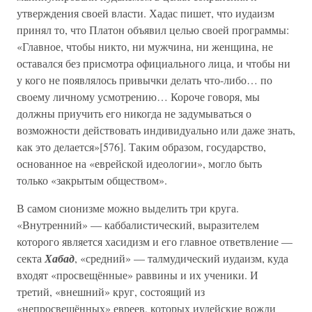
утверждения своей власти. Хадас пишет, что иудаизм
принял то, что Платон объявил целью своей программы:
«Главное, чтобы никто, ни мужчина, ни женщина, не
оставался без присмотра официального лица, и чтобы ни
у кого не появлялось привычки делать что-либо… по
своему личному усмотрению… Короче говоря, мы
должны приучить его никогда не задумываться о
возможности действовать индивидуально или даже знать,
как это делается»[576]. Таким образом, государство,
основанное на «еврейской идеологии», могло быть
только «закрытым обществом».
В самом сионизме можно выделить три круга.
«Внутренний» — каббалистический, выразителем
которого является хасидизм и его главное ответвление —
секта
Хабад
, «средний» — талмудический иудаизм, куда
входят «просвещённые» раввины и их ученики. И
третий, «внешний» круг, состоящий из
«непросвещённых» евреев, которых иудейские вожди