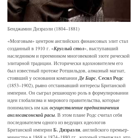
Бенджамин Дизраэли (1804–1881)
«Мозговым» центром английских финансовых элит стал
созданный в 1910 г. «
Круглый стол
», выступавший
наследником и преемником многовековой эзоте рической
элитарной традиции. Исторически вдохновителем его
был известный протеже Ротшильдов, алмазный магнат,
Сесил Родс
стоявший у основания компании
Де Бирс
,
(1853–1902), рьяно отстаивавший интересы Британской
империи. Он сыграл решающую роль в формулировании
идеи глобализма и мирового правительства, которые
понимались им как
осуществление предназначения
англосаксонской расы
. В этом плане Родс считал себя
последователем одного из ведущих идеологов
Б. Дизраэли
Британской империи
, английского премьер-
министра в 1868 и 1874–1880 гг., который утверждал, что