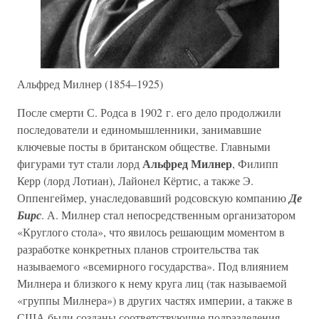
Альфред Милнер (1854–1925)
После смерти С. Родса в 1902 г. его дело продолжили
последователи и единомышленники, занимавшие
ключевые посты в британском обществе. Главными
Альфред Милнер
фигурами тут стали лорд
, Филипп
Керр (лорд Лотиан), Лайонел Кёртис, а также Э.
Оппенгеймер, унаследовавший родсовскую компанию
Де
Бирс
. А. Милнер стал непосредственным организатором
«Круглого стола», что явилось решающим моментом в
разработке конкретных планов строительства так
называемого «всемирного государства». Под влиянием
Милнера и близкого к нему круга лиц (так называемой
«группы Милнера») в других частях империи, а также в
США были созданы соответствующие подразделения,