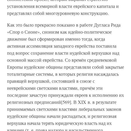
установления всемирной власти еврейского капитала и
представлял собой многоуровневую конструкцию.
Как это было прекрасно показано в работе Дугласа Рида
«Спор о Сионе», сионизм как идейно-политическое
движение был сформирован именно тогда, когда
активная ассимиляция западного еврейства поставила
под вопрос сохранение власти иудейской верхушки над
основной массой еврейства. Со времён средневековой
Европы иудейские общины представляли собой закрытые
тоталитарные системы, в которых религия насаждалась
правящей верхушкой, состоявшей в союзе с
нееврейскими светскими властями, причём эти
последние зачастую принуждали евреев к исполнению их
религиозных предписаний[569]. В XIX в. в результате
принимаемых светскими властями либеральных законов
иудейские общины начали распадаться, и религиозная
верхушка начала терять юридическую власть над их
членами (т. е. права надзора и насильственного