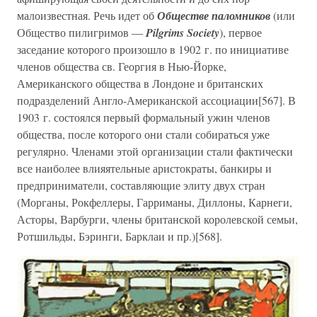
малоизвестная. Речь идет об
Обществе паломников
(или
Общество пилигримов —
Pilgrims Society
), первое
заседание которого произошло в 1902 г. по инициативе
членов общества св. Георгия в Нью-Йорке,
Американского общества в Лондоне и британских
подразделений Англо-Американской ассоциации[567]. В
1903 г. состоялся первый формальный ужин членов
общества, после которого они стали собираться уже
регулярно. Членами этой организации стали фактически
все наиболее влияятельные аристократы, банкиры и
предприниматели, составляющие элиту двух стран
(Морганы, Рокфеллеры, Гарриманы, Диллоны, Карнеги,
Асторы, Варбурги, члены британской королевской семьи,
Ротшильды, Бэринги, Барклаи и пр.)[568].