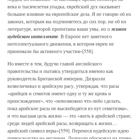
века и тысячелетия упадка, еврейский дух оказывает
большое влияние на европейские дела. Я не говорю об их
законах, которым вы подчиняетесь до сих пор, ни об их
литературе, которой пропитаны ваши умы, но о
живом
иудейском интеллекте
. В Европе нет заметного
интеллектуального движения, в котором евреи не
принимали бы активного участия»[558].
Но вместе в тем, будучи главой английского
правительства и пытаясь утвердиться именно как
руководитель Британской империи, Дизраэли
возвеличивал и арийскую расу, утверждая, что расы
«арийцев и семитов имеют одну и ту же кровь и
происхождение», что «невозможно что-либо сделать,
пока арийские расы не высвободятся из пут семитизма»,
и что высшая цель жизни — это «жить в арийской стране,
среди людей арийской расы, возвращать к жизни…
арийский символ веры»[559]. Перенеся иудейскую идею
превосходства на англичан, Дизраэли обосновал их право