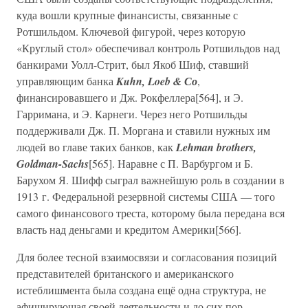
куда вошли крупные финансисты, связанные с
Ротшильдом. Ключевой фигурой, через которую
«Круглый стол» обеспечивал контроль Ротшильдов над
банкирами Уолл-Стрит, был Якоб Шиф, ставший
управляющим банка
Kuhn, Loeb & Со
,
финансировавшего и Дж. Рокфеллера[564], и Э.
Гарримана, и Э. Карнеги. Через него Ротшильды
поддерживали Дж. П. Моргана и ставили нужных им
людей во главе таких банков, как
Lehman brothers,
Goldman-Sachs
[565]. Наравне с П. Варбургом и Б.
Барухом Я. Шифф сыграл важнейшую роль в создании в
1913 г. Федеральной резервной системы США — того
самого финансового треста, которому была передана вся
власть над деньгами и кредитом Америки[566].
Для более тесной взаимосвязи и согласования позиций
представителей британского и американского
истеблишмента была создана ещё одна структура, не
афиширующая своей деятельности и до сих пор