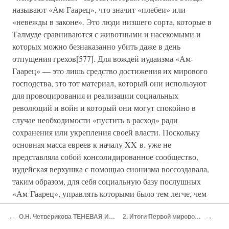
называют «Ам-Гаарец», что значит «плебеи» или
«невежды в законе». Это люди низшего сорта, которые в
Талмуде сравниваются с животными и насекомыми и
которых можно безнаказанно убить даже в день
отпущения грехов[577]. Для вождей иудаизма «Ам-
Гаарец» — это лишь средство достижения их мирового
господства, это тот материал, который они используют
для провоцирования и реализации социальных
революций и войн и который они могут спокойно в
случае необходимости «пустить в расход» ради
сохранения или укрепления своей власти. Поскольку
основная масса евреев к началу XX в. уже не
представляла собой консолидированное сообщество,
иудейская верхушка с помощью сионизма воссоздавала,
таким образом, для себя социальную базу послушных
«Ам-Гаарец», управлять которыми было тем легче, чем
меньше они разбирались в законах Талмуда.
←
→
О.Н. Четверикова ТЕНЕВАЯ ИСТОРИЯ ЕВРОСОЮЗА: ПЛАНЫ, МЕХАНИЗМЫ, РЕЗУЛЬТАТЫ
2. Итоги Первой мировой: расчистка поля для англосаксонского проекта
В результате массовой иммиграции «восточных евреев»