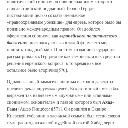
политический сионизм, основоположником которого
стал австрийский подданный Теодор Герцль,
поставивший целью создать безопасное
«правоохраняемое убежище» для евреев, которое было бы
признано международным правом. Он добился
оформления сионизма как
европейского политического
движения
, поскольку только в такой форме его мог
принять западный мир. При этом создание государства
рассматривалось Герцлем не как самоцель, а как средство
решения еврейского вопроса, в то время как всё
остальное было вторично[570].
Однако главный замысел сионизма выходил далеко за
пределы декларируемых целей. Его истинный смысл был
выражен так называемым «духовным» или «тайным»
Ахад-
сионизмом, основателем и главой которого был
Гаам
(Ашер Гинцберг)[571]. Он родился в Сквире
Киевской губернии в хасидской семье и был тесно связан
с ультраортодоксальной иудейской сектой Хабад через