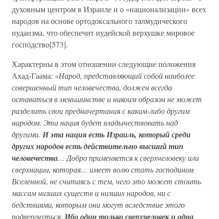
духовным центром в Израиле и о «национализации» всех
народов на основе ортодоксального талмудического
иудаизма, что обеспечит иудейской верхушке мировое
господство[573].
Характерны в этом отношении следующие положения
Ахад-Гаама:
«Народ, представляющий собой наиболее
совершенный тип человечества, должен всегда
оставаться в меньшинстве и никоим образом не может
разделить свои предначертания с каким-либо другим
народом. Эта нация будет владычествовать над
другими.
И эта нация есть Израиль, который среди
других народов есть действительно высший тип
человечества
… Добро применяется к сверхчеловеку или
сверхнации, которая… имеет волю стать господином
Вселенной, не считаясь с тем, чего это может стоить
массам низших существ и низших народов, ни с
бедствиями, которым они могут вследствие этого
подвергнуться.
Ибо один только сверхчеловек и одна