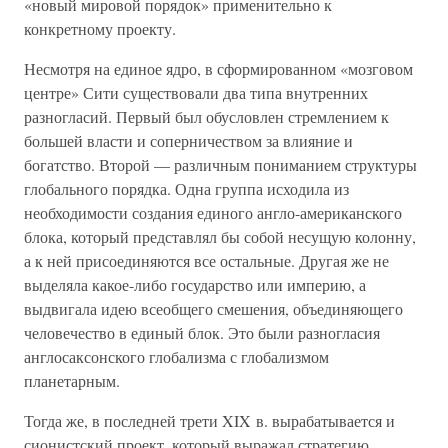
«новый мировой порядок» применительно к
конкретному проекту.
Несмотря на единое ядро, в сформированном «мозговом
центре» Сити существовали два типа внутренних
разногласий. Первый был обусловлен стремлением к
большей власти и соперничеством за влияние и
богатство. Второй — различным пониманием структуры
глобального порядка. Одна группа исходила из
необходимости создания единого англо-американского
блока, который представлял бы собой несущую колонну,
а к ней присоединяются все остальные. Другая же не
выделяла какое-либо государство или империю, а
выдвигала идею всеобщего смешения, объединяющего
человечество в единый блок. Это были разногласия
англосаксонского глобализма с глобализмом
планетарным.
Тогда же, в последней трети XIX в. вырабатывается и
сионистский проект, который выражал стратегию