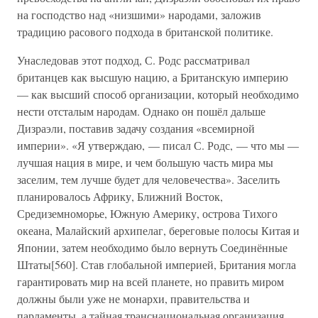
на господство над «низшими» народами, заложив
традицию расового подхода в британской политике.
Унаследовав этот подход, С. Родс рассматривал
британцев как высшую нацию, а Британскую империю
— как высший способ организации, который необходимо
нести отсталым народам. Однако он пошёл дальше
Дизраэли, поставив задачу создания «всемирной
империи». «Я утверждаю, — писал С. Родс, — что мы —
лучшая нация в мире, и чем большую часть мира мы
заселим, тем лучше будет для человечества». Заселить
планировалось Африку, Ближний Восток,
Средиземноморье, Южную Америку, острова Тихого
океана, Малайский архипелаг, береговые полосы Китая и
Японии, затем необходимо было вернуть Соединённые
Штаты[560]. Став глобальной империей, Британия могла
гарантировать мир на всей планете, но править миром
должны были уже не монархи, правительства и
парламенты, а тайная транснациональная организация