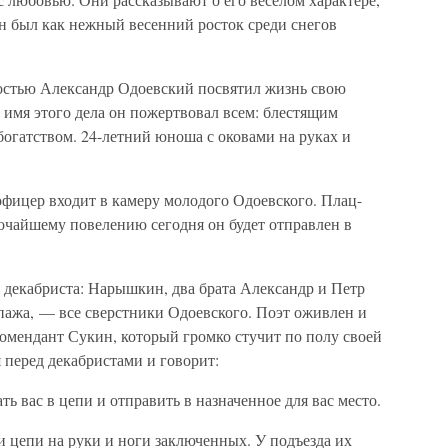
Он был как нежный весенний росток среди снегов
остью Александр Одоевский посвятил жизнь свою
 имя этого дела он пожертвовал всем: блестящим
огатством. 24-летний юноша с оковами на руках и
офицер входит в камеру молодого Одоевского. Плац-
очайшему повелению сегодня он будет отправлен в
 декабриста: Нарышкин, два брата Александр и Петр
ажа, — все сверстники Одоевского. Поэт оживлен и
комендант Сукин, который громко стучит по полу своей
 перед декабристами и говорит:
 вас в цепи и отправить в назначенное для вас место.
и цепи на руки и ноги заключенных. У подъезда их