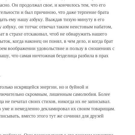
сно. Он продолжал свое, и кончилось тем, что его
тельности и был причиною, что даже терпение брата
дать ему нашу азбуку. Выждав тихую минуту в его
му азбуку, он тотчас отвечал таким неистовым набатом,
рат в страхе отскакивал, чтоб не обнаружить нашего
ок, когда наконец он понял, в чем дело, и когда брат
оем воображении удовольствие и пользу в сношениях с
нашу, что самая ничтожная безделица разбила в прах
.
олько искрящейся энергии, но и буйной и
лючительно скромным, лишенным самолюбия. Более
а не печатал своих стихов, никогда их не записывал.
 уме и немедленно декламировал их своим товарищам.
писывать, вместо этого тут же сочинял для друзей
 с любовью. Они рассказывают о его веселом характере,