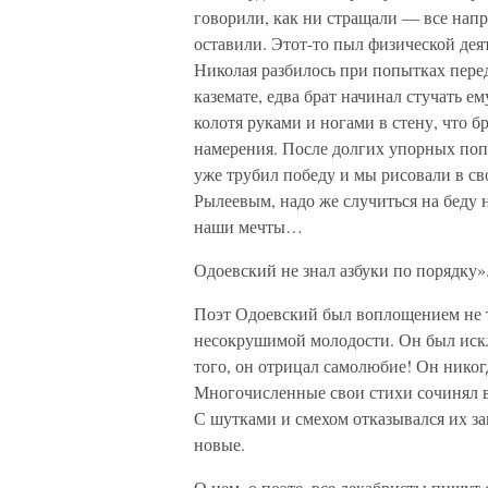
говорили, как ни стращали — все напра
оставили. Этот-то пыл физической дея
Николая разбилось при попытках пере
каземате, едва брат начинал стучать е
колотя руками и ногами в стену, что б
намерения. После долгих упорных попыт
уже трубил победу и мы рисовали в св
Рылеевым, надо же случиться на беду 
наши мечты…
Одоевский не знал азбуки по порядку»
Поэт Одоевский был воплощением не т
несокрушимой молодости. Он был иск
того, он отрицал самолюбие! Он никогд
Многочисленные свои стихи сочинял в
С шутками и смехом отказывался их за
новые.
О нем, о поэте, все декабристы пишут