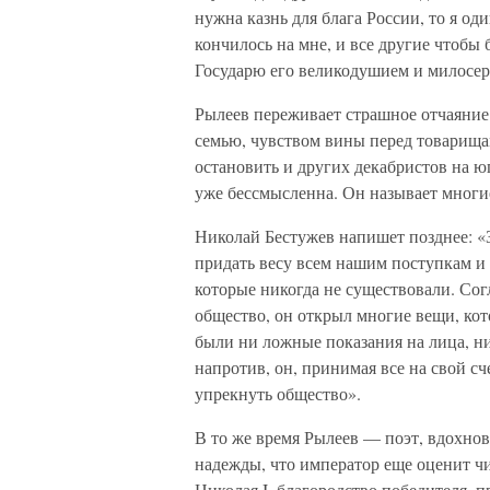
нужна казнь для блага России, то я од
кончилось на мне, и все другие чтобы
Государю его великодушием и милосер
Рылеев переживает страшное отчаяние
семью, чувством вины перед товарищам
остановить и других декабристов на юг
уже бессмысленна. Он называет многи
Николай Бестужев напишет позднее: «
придать весу всем нашим поступкам и д
которые никогда не существовали. Сог
общество, он открыл многие вещи, кот
были ни ложные показания на лица, ни
напротив, он, принимая все на свой сч
упрекнуть общество».
В то же время Рылеев — поэт, вдохно
надежды, что император еще оценит чи
Николая I, благородство победителя, п