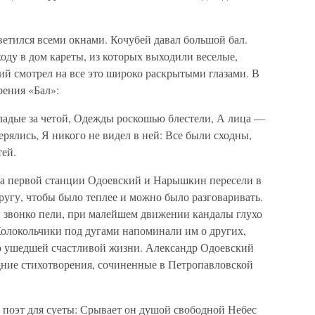
светился всеми окнами. Кочубей давал большой бал.
оду в дом кареты, из которых выходили веселые,
ий смотрел на все это широко раскрытыми глазами. В
рения «Бал»:
младые за четой, Одежды роскошью блестели, А лица —
ерялись, Я никого не видел в ней: Все были сходны,
ей.
На первой станции Одоевский и Нарышкин пересели в
ругу, чтобы было теплее и можно было разговаривать.
 звонко пели, при малейшем движении кандалы глухо
Колокольчики под дугами напоминали им о других,
но ушедшей счастливой жизни. Александр Одоевский
ние стихотворения, сочиненные в Петропавловской
 поэт для суеты: Срывает он душой свободной Небес