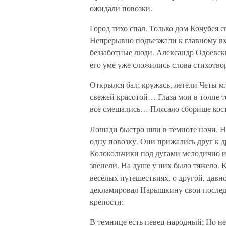
ожидали повозки.
Город тихо спал. Только дом Кочубея 
Непрерывно подъезжали к главному вх
беззаботные люди. Александр Одоевск
его уме уже сложились слова стихотво
Открылся бал; кружась, летели Четы 
свежей красотой… Глаза мои в толпе т
все смешались… Плясало сборище кост
Лошади быстро шли в темноте ночи. 
одну повозку. Они прижались друг к д
Колокольчики под дугами мелодично и
звенели. На душе у них было тяжело. 
веселых путешествиях, о другой, дав
декламировал Нарышкину свои послед
крепости:
В темнице есть певец народный; Но не