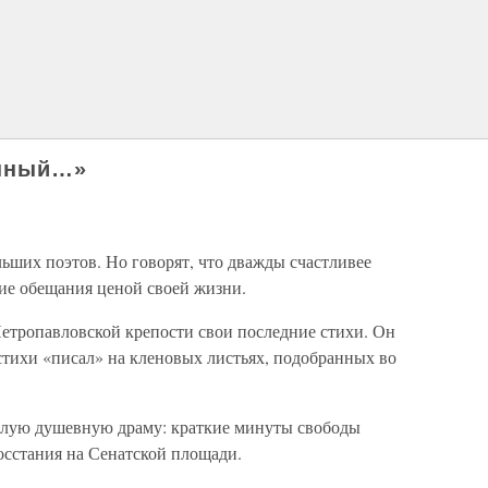
енный…»
ьших поэтов. Но говорят, что дважды счастливее
ие обещания ценой своей жизни.
етропавловской крепости свои последние стихи. Он
 стихи «писал» на кленовых листьях, подобранных во
елую душевную драму: краткие минуты свободы
сстания на Сенатской площади.