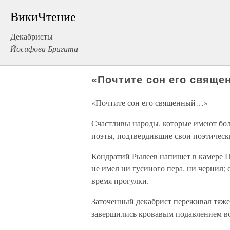
ВикиЧтение
Декабристы
Йосифова Бригита
«Почтите сон его свящ
«Почтите сон его священный…»
Счастливы народы, которые имеют бол
поэты, подтвердившие свои поэтическ
Кондратий Рылеев напишет в камере П
не имел ни гусиного пера, ни чернил;
время прогулки.
Заточенный декабрист переживал тяж
завершились кровавым подавлением во