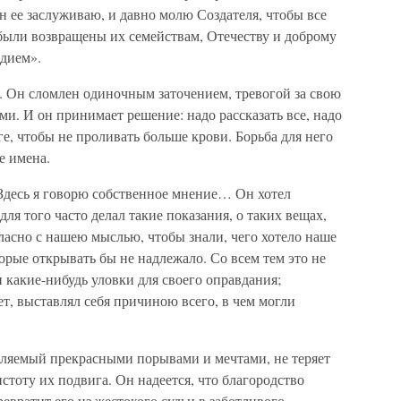
ин ее заслуживаю, и давно молю Создателя, чтобы все
 были возвращены их семействам, Отечеству и доброму
дием».
. Он сломлен одиночным заточением, тревогой за свою
и. И он принимает решение: надо рассказать все, надо
е, чтобы не проливать больше крови. Борьба для него
е имена.
Здесь я говорю собственное мнение… Он хотел
ля того часто делал такие показания, о таких вещах,
ласно с нашею мыслью, чтобы знали, чего хотело наше
орые открывать бы не надлежало. Со всем тем это не
 какие-нибудь уловки для своего оправдания;
ет, выставлял себя причиною всего, в чем могли
вляемый прекрасными порывами и мечтами, не теряет
стоту их подвига. Он надеется, что благородство
ревратит его из жестокого судьи в заботливого