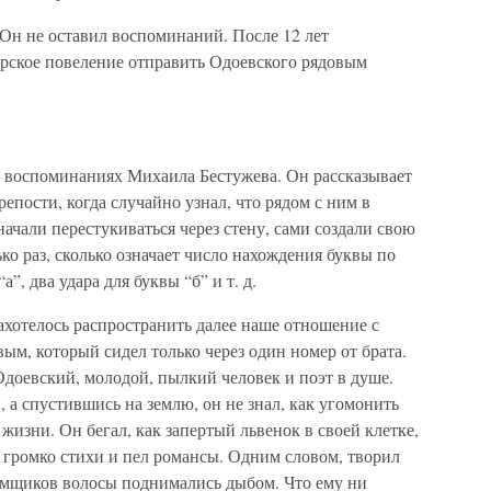
Он не оставил воспоминаний. После 12 лет
рское повеление отправить Одоевского рядовым
 воспоминаниях Михаила Бестужева. Он рассказывает
епости, когда случайно узнал, что рядом с ним в
начали перестукиваться через стену, сами создали свою
ко раз, сколько означает число нахождения буквы по
а”, два удара для буквы “б” и т. д.
ахотелось распространить далее наше отношение с
ым, который сидел только через один номер от брата.
 Одоевский, молодой, пылкий человек и поэт в душе.
 а спустившись на землю, он не знал, как угомонить
жизни. Он бегал, как запертый львенок в своей клетке,
ил громко стихи и пел романсы. Одним словом, творил
ремщиков волосы поднимались дыбом. Что ему ни