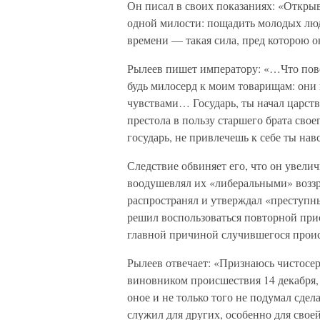
Он писал в своих показаниях: «Открыв
одной милости: пощадить молодых люд
времени — такая сила, пред которою о
Рылеев пишет императору: «…Что повел
будь милосерд к моим товарищам: они
чувствами… Государь, ты начал царст
престола в пользу старшего брата сво
государь, не привлечешь к себе ты нав
Следствие обвиняет его, что он увели
воодушевлял их «либеральными» воззр
распространял и утверждал «преступн
решил воспользоваться повторной при
главной причиной случившегося проис
Рылеев отвечает: «Признаюсь чистосер
виновником происшествия 14 декабря, 
оное и не только того не подумал сдел
служил для других, особенно для свое