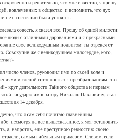
 откровенно и решительно, что мне известно, я прошу
ей, вовлеченных в общество, и вспомнить, что дух
ни не в состоянии были устоять».
евала совесть, я сказал все. Прошу об одной милости:
 все люди с отличными дарованиями и с прекрасными
вование свое великодушным подвигом: ты отрекся от
его. Совокупив же с великодушием милосердие, кого,
сегда?»
чил число членов, руководил ими по своей воле и
ениями и слепой готовностью к преобразованиям, что
ый» круг деятельности Тайного общества и первым
сягой государю императору Николаю Павловичу, стал
шествия 14 декабря.
дечно, что я сам себя почитаю главнейшим
ибо, несмотря на все вышесказанное, я мог остановить
ать, а, напротив, еще преступною ревностию своею
й отрасли, самым гибельным примером. Словом, если