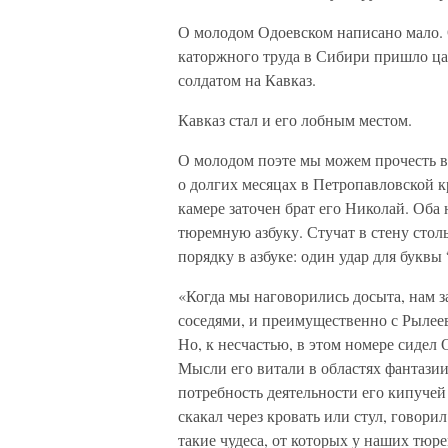
О молодом Одоевском написано мало. 
каторжного труда в Сибири пришло ца
солдатом на Кавказ.
Кавказ стал и его лобным местом.
О молодом поэте мы можем прочесть в
о долгих месяцах в Петропавловской кр
камере заточен брат его Николай. Оба 
тюремную азбуку. Стучат в стену столь
порядку в азбуке: один удар для буквы “
«Когда мы наговорились досыта, нам з
соседями, и преимущественно с Рылеев
Но, к несчастью, в этом номере сидел
Мысли его витали в областях фантазии,
потребность деятельности его кипучей 
скакал через кровать или стул, говор
такие чудеса, от которых у наших тю