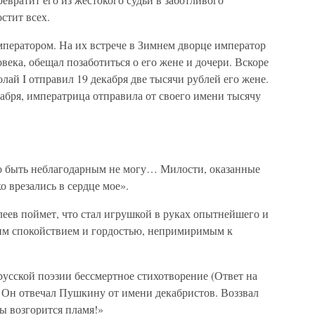
стит всех.
ператором. На их встрече в Зимнем дворце император
века, обещал позаботиться о его жене и дочери. Вскоре
лай I отправил 19 декабря две тысячи рублей его жене.
кабря, императрица отправила от своего имени тысячу
 но быть неблагодарным не могу… Милости, оказанные
о врезались в сердце мое».
леев поймет, что стал игрушкой в руках опытнейшего и
им спокойствием и гордостью, непримиримым к
усской поэзии бессмертное стихотворение (Ответ на
 Он отвечал Пушкину от имени декабристов. Воззвал
ры возгорится пламя!»