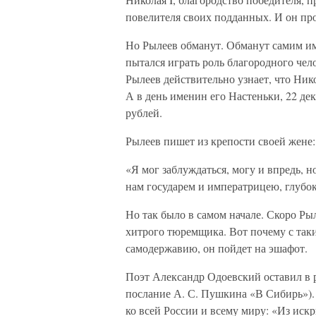
повелителя своих подданных. И он про
Но Рылеев обманут. Обманут самим им
пытался играть роль благородного чело
Рылеев действительно узнает, что Нико
А в день именин его Настеньки, 22 де
рублей.
Рылеев пишет из крепости своей жене:
«Я мог заблуждаться, могу и впредь,
нам государем и императрицею, глубок
Но так было в самом начале. Скоро Ры
хитрого тюремщика. Вот почему с так
самодержавию, он пойдет на эшафот.
Поэт Александр Одоевский оставил в р
послание А. С. Пушкина «В Сибирь»).
ко всей России и всему миру: «Из иск