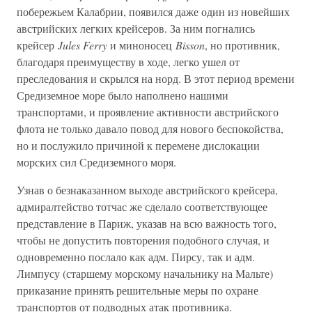
побережьем Калабрии, появился даже один из новейших
австрийских легких крейсеров. За ним погнались
крейсер
Jules Ferry
и миноносец
Bisson
, но противник,
благодаря преимуществу в ходе, легко ушел от
преследования и скрылся на норд. В этот период времени
Средиземное море было наполнено нашими
транспортами, и проявление активности австрийского
флота не только давало повод для нового беспокойства,
но и послужило причиной к перемене дислокации
морских сил Средиземного моря.
Узнав о безнаказанном выходе австрийского крейсера,
адмиралтейство тотчас же сделало соответствующее
представление в Париж, указав на всю важность того,
чтобы не допустить повторения подобного случая, и
одновременно послало как адм. Пирсу, так и адм.
Лимпусу (старшему морскому начальнику на Мальте)
приказание принять решительные меры по охране
транспортов от подводных атак противника.