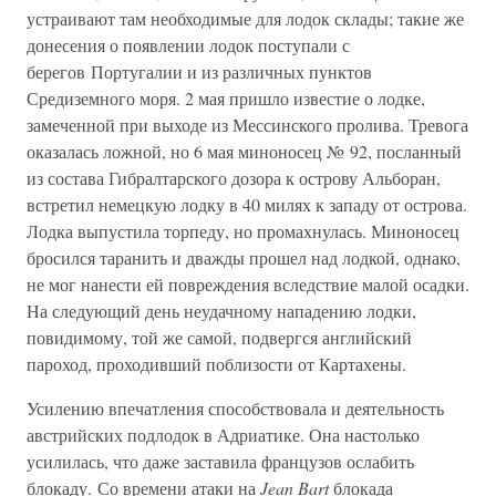
устраивают там необходимые для лодок склады; такие же
донесения о появлении лодок поступали с
берегов Португалии и из различных пунктов
Средиземного моря. 2 мая пришло известие о лодке,
замеченной при выходе из Мессинского пролива. Тревога
оказалась ложной, но 6 мая миноносец № 92, посланный
из состава Гибралтарского дозора к острову Альборан,
встретил немецкую лодку в 40 милях к западу от острова.
Лодка выпустила торпеду, но промахнулась. Миноносец
бросился таранить и дважды прошел над лодкой, однако,
не мог нанести ей повреждения вследствие малой осадки.
На следующий день неудачному нападению лодки,
повидимому, той же самой, подвергся английский
пароход, проходивший поблизости от Картахены.
Усилению впечатления способствовала и деятельность
австрийских подлодок в Адриатике. Она настолько
усилилась, что даже заставила французов ослабить
блокаду. Со времени атаки на
Jean Bart
блокада