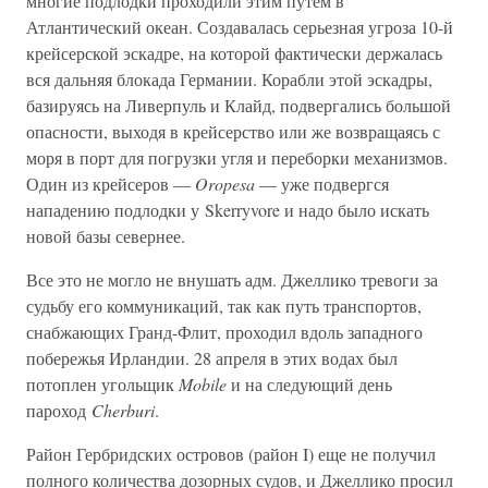
многие подлодки проходили этим путем в
Атлантический океан. Создавалась серьезная угроза 10-й
крейсерской эскадре, на которой фактически держалась
вся дальняя блокада Германии. Корабли этой эскадры,
базируясь на Ливерпуль и Клайд, подвергались большой
опасности, выходя в крейсерство или же возвращаясь с
моря в порт для погрузки угля и переборки механизмов.
Один из крейсеров —
Oropesa
— уже подвергся
нападению подлодки у Skerryvore и надо было искать
новой базы севернее.
Все это не могло не внушать адм. Джеллико тревоги за
судьбу его коммуникаций, так как путь транспортов,
снабжающих Гранд-Флит, проходил вдоль западного
побережья Ирландии. 28 апреля в этих водах был
потоплен угольщик
Mobile
и на следующий день
пароход
Cherburi
.
Район Гербридских островов (район I) еще не получил
полного количества дозорных судов, и Джеллико просил