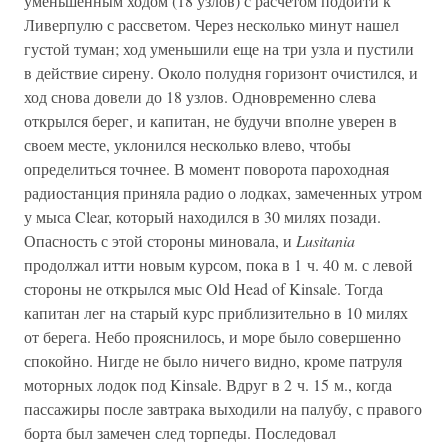
уменьшенным ходом (18 узлов) с расчетом подойти к
Ливерпулю с рассветом. Через несколько минут нашел
густой туман; ход уменьшили еще на три узла и пустили
в действие сирену. Около полудня горизонт очистился, и
ход снова довели до 18 узлов. Одновременно слева
открылся берег, и капитан, не будучи вполне уверен в
своем месте, уклонился несколько влево, чтобы
определиться точнее. В момент поворота пароходная
радиостанция приняла радио о лодках, замеченных утром
у мыса Clear, который находился в 30 милях позади.
Опасность с этой стороны миновала, и
Lusitania
продолжал итти новым курсом, пока в 1 ч. 40 м. с левой
стороны не открылся мыс Old Head of Kinsale. Тогда
капитан лег на старый курс приблизительно в 10 милях
от берега. Небо прояснилось, и море было совершенно
спокойно. Нигде не было ничего видно, кроме патруля
моторных лодок под Kinsale. Вдруг в 2 ч. 15 м., когда
пассажиры после завтрака выходили на палубу, с правого
борта был замечен след торпеды. Последовал