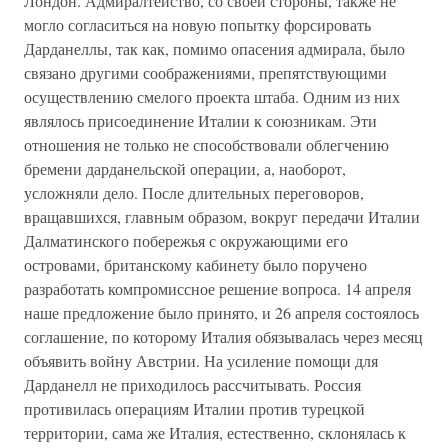
Лондон. Адмиралтейство, со своей стороны, также не
могло согласиться на новую попытку форсировать
Дарданеллы, так как, помимо опасения адмирала, было
связано другими соображениями, препятствующими
осуществлению смелого проекта штаба. Одним из них
являлось присоединение Италии к союзникам. Эти
отношения не только не способствовали облегчению
бремени дарданельской операции, а, наоборот,
усложняли дело. После длительных переговоров,
вращавшихся, главным образом, вокруг передачи Италии
Далматинского побережья с окружающими его
островами, британскому кабинету было поручено
разработать компромиссное решение вопроса. 14 апреля
наше предложение было принято, и 26 апреля состоялось
соглашение, по которому Италия обязывалась через месяц
объявить войну Австрии. На усиление помощи для
Дарданелл не приходилось рассчитывать. Россия
противилась операциям Италии против турецкой
территории, сама же Италия, естественно, склонялась к