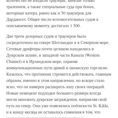
количество не входили траулеры, занятые только
тралением, а также специальные суда при бонах,
моторные катера, равно как и 50 траулеров для
Дарданелл. Общее число вспомогательных судов к
описываемому моменту достигало 1 500.
Две трети дозорных судов и траулеров было
сосредоточено на севере Шотландии и в Северном море.
Сетевые дрифтеры почти целиком находились в
Дуврском заливе, в западной части Канала (Western
Channel) и в Ирландском море, охраняя
коммуникационные пути армий и океанскую торговлю.
Казалось, что противник стремится действовать, главным
образом, именно в этом направлении, но вскоре стало
ясно, что он намерен расширить зону своих операций.
Новые немецкие подлодки большего размера всегда
могли миновать дуврские заграждения, направляя свой
путь на север. Они уже появлялись поблизости St. Kilda,
и к концу месяца не оставалось сомнения в том, что