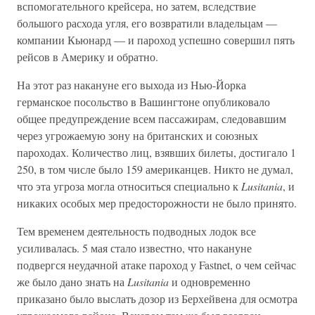
вспомогательного крейсера, но затем, вследствие
большого расхода угля, его возвратили владельцам —
компании Кьюнард — и пароход успешно совершил пять
рейсов в Америку и обратно.
На этот раз накануне его выхода из Нью-Йорка
германское посольство в Вашингтоне опубликовало
общее предупреждение всем пассажирам, следовавшим
через угрожаемую зону на британских и союзных
пароходах. Количество лиц, взявших билеты, достигало 1
250, в том числе было 159 американцев. Никто не думал,
что эта угроза могла относиться специально к
Lusitania
, и
никаких особых мер предосторожности не было принято.
Тем временем деятельность подводных лодок все
усиливалась. 5 мая стало известно, что накануне
подвергся неудачной атаке пароход у Fastnet, о чем сейчас
же было дано знать на
Lusitania
и одновременно
приказано было выслать дозор из Берхейвена для осмотра