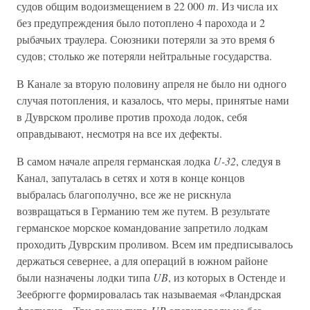
судов общим водоизмещением в 22 000
т
. Из числа их
без предупреждения было потоплено 4 парохода и 2
рыбачьих траулера. Союзники потеряли за это время 6
судов; столько же потеряли нейтральные государства.
В Канале за вторую половину апреля не было ни одного
случая потопления, и казалось, что меры, принятые нами
в Дуврском проливе против прохода лодок, себя
оправдывают, несмотря на все их дефекты.
В самом начале апреля германская лодка
U-32
, следуя в
Канал, запуталась в сетях и хотя в конце концов
выбралась благополучно, все же не рискнула
возвращаться в Германию тем же путем. В результате
германское морское командование запретило лодкам
проходить Дуврским проливом. Всем им предписывалось
держаться севернее, а для операций в южном районе
были назначены лодки типа
UB
, из которых в Остенде и
Зеебрюгге формировалась так называемая «Фландрская