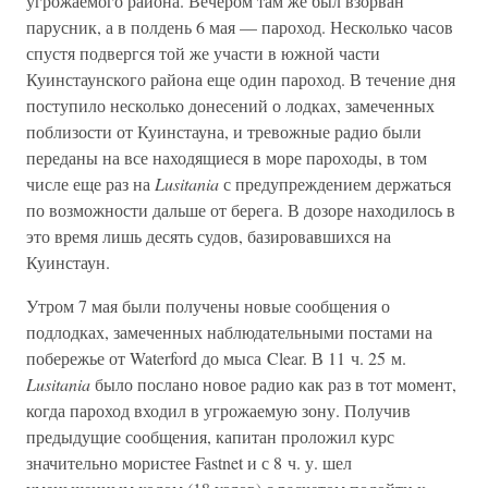
угрожаемого района. Вечером там же был взорван
парусник, а в полдень 6 мая — пароход. Несколько часов
спустя подвергся той же участи в южной части
Куинстаунского района еще один пароход. В течение дня
поступило несколько донесений о лодках, замеченных
поблизости от Куинстауна, и тревожные радио были
переданы на все находящиеся в море пароходы, в том
числе еще раз на
Lusitania
с предупреждением держаться
по возможности дальше от берега. В дозоре находилось в
это время лишь десять судов, базировавшихся на
Куинстаун.
Утром 7 мая были получены новые сообщения о
подлодках, замеченных наблюдательными постами на
побережье от Waterford до мыса Clear. В 11 ч. 25 м.
Lusitania
было послано новое радио как раз в тот момент,
когда пароход входил в угрожаемую зону. Получив
предыдущие сообщения, капитан проложил курс
значительно мористее Fastnet и с 8 ч. у. шел