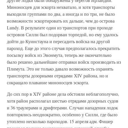
другие лодки были обнаружены у берегов Ирландии.
Миноносцев для эскорта нехватало, и хотя транспорты
выходили группами по два, а иногда и по три, не было
возможности эскортировать их дальше, чем до острова
Lundy. В результате один из транспортов при проходе
островов Силли был подорван торпедой, но ему удалось
дойти до Куинстауна и пересадить войска на другой
пароход. Еще до этого случая предполагалось прекратить
посылку войск из Эвонмута, теперь же окончательно
было решено дальнейшие отправки войск производить из
Плимута. Это не только давало возможность охранять
транспорты дозорными отрядами XIV района, но и
сокращало плавание миноносцев эскорта.
До сих пор в XIV районе дела обстояли неблагополучно,
хотя район располагал шестью отрядами дозорных судов
и 36 траулерами и дрифтерами. Случаи нападения лодок
повторялись неоднократно, особенно у Силли, где было
утоплено несколько пароходов. 15 апреля адм. Фишер