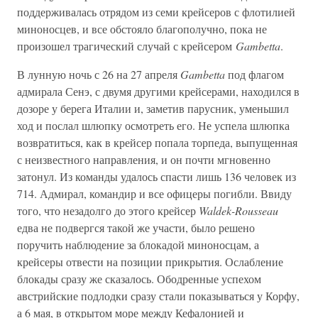
поддерживалась отрядом из семи крейсеров с флотилией
миноносцев, и все обстояло благополучно, пока не
произошел трагический случай с крейсером
Gambetta
.
В лунную ночь с 26 на 27 апреля
Gambetta
под флагом
адмирала Сенэ, с двумя другими крейсерами, находился в
дозоре у берега Италии и, заметив парусник, уменьшил
ход и послал шлюпку осмотреть его. Не успела шлюпка
возвратиться, как в крейсер попала торпеда, выпущенная
с неизвестного направления, и он почти мгновенно
затонул. Из команды удалось спасти лишь 136 человек из
714. Адмирал, командир и все офицеры погибли. Ввиду
того, что незадолго до этого крейсер
Waldek-Rousseau
едва не подвергся такой же участи, было решено
поручить наблюдение за блокадой миноносцам, а
крейсеры отвести на позиции прикрытия. Ослабление
блокады сразу же сказалось. Ободренные успехом
австрийские подлодки сразу стали показываться у Корфу,
а 6 мая, в открытом море между Кефалонией и