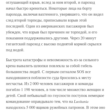
оглушающий взрыв, вслед за ним второй, и пароход
начал быстро крениться. Некоторые лица на борту
парохода, включая вахтенного, уверявшего, что он видел
след второй торпеды, приписывали взрыв этой
последней. Один из американских пассажиров был
убежден, что взрыв был причинен не торпедой, и его
показания поддерживались другими. Через 20 минут
гигантский пароход с высоко поднятой кормой скрылся
под водой.
Быстрота катастрофы и невозможность из-за сильного
крена вывалить шлюпки повлекла за собой гибель
большинства людей. С первым сигналом SOS все
находившиеся поблизости суда бросились к месту
несчастья. Из 2 000 человек пассажиров и команды
погибло 1 198 человек, в том числе множество женщин и
детей. Свой небывалый по гнусности поступок немецкое
командование оправдывало тем, что на
Lusitania
находилось 5 000 ящиков ружейных патронов. В этом оно