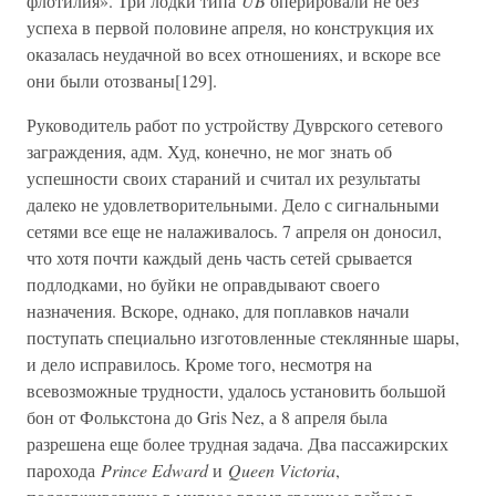
флотилия». Три лодки типа
UB
оперировали не без
успеха в первой половине апреля, но конструкция их
оказалась неудачной во всех отношениях, и вскоре все
они были отозваны[129].
Руководитель работ по устройству Дуврского сетевого
заграждения, адм. Худ, конечно, не мог знать об
успешности своих стараний и считал их результаты
далеко не удовлетворительными. Дело с сигнальными
сетями все еще не налаживалось. 7 апреля он доносил,
что хотя почти каждый день часть сетей срывается
подлодками, но буйки не оправдывают своего
назначения. Вскоре, однако, для поплавков начали
поступать специально изготовленные стеклянные шары,
и дело исправилось. Кроме того, несмотря на
всевозможные трудности, удалось установить большой
бон от Фолькстона до Gris Nez, а 8 апреля была
разрешена еще более трудная задача. Два пассажирских
парохода
Prince Edward
и
Queen Victoria
,