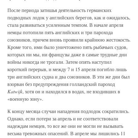
После периода затишья деятельность германских
подводных лодок у английских берегов, как и ожидалось,
стала развиваться усиленным темпом. В начале апреля
немцы потопили пять английских и три парохода
союзников, причем вновь проявили крайнюю жестокость.
Кроме того, ими было уничтожено пять рыбачьих судов,
которых ни мы, ни французы даже в самые трудные дни
войны никогда не трогали. Затем опять наступил
короткий перерыв, и между 7 и 15 апреля погибло лишь
три английских судна и два союзников. В эти же дни был
взорван без предупреждения голландский пароход
Katwijk
, хотя он и находился в водах, не входивших в
«военную зону».
К концу месяца случаи нападения подлодок сократились.
Однако, если потери за апрель и не соответствовали
надеждам немцев, то все же они не могли не вызывать
весьма тревожных опасений. В апреле мы лишились 11