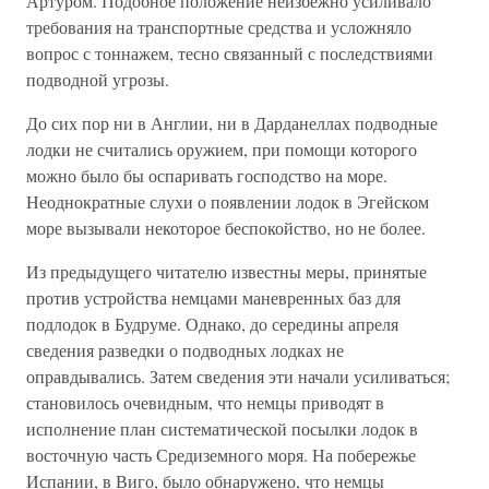
Артуром. Подобное положение неизбежно усиливало
требования на транспортные средства и усложняло
вопрос с тоннажем, тесно связанный с последствиями
подводной угрозы.
До сих пор ни в Англии, ни в Дарданеллах подводные
лодки не считались оружием, при помощи которого
можно было бы оспаривать господство на море.
Неоднократные слухи о появлении лодок в Эгейском
море вызывали некоторое беспокойство, но не более.
Из предыдущего читателю известны меры, принятые
против устройства немцами маневренных баз для
подлодок в Будруме. Однако, до середины апреля
сведения разведки о подводных лодках не
оправдывались. Затем сведения эти начали усиливаться;
становилось очевидным, что немцы приводят в
исполнение план систематической посылки лодок в
восточную часть Средиземного моря. На побережье
Испании, в Виго, было обнаружено, что немцы