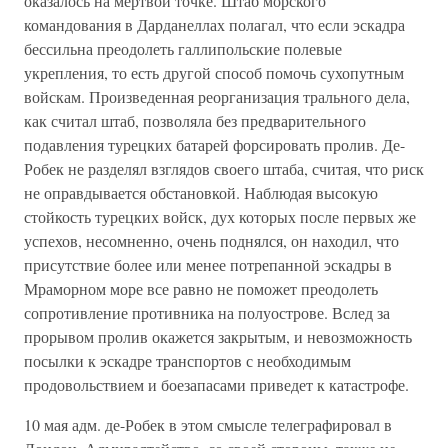
оказалось на мертвой точке. Штаб морского
командования в Дарданеллах полагал, что если эскадра
бессильна преодолеть галлипольские полевые
укрепления, то есть другой способ помочь сухопутным
войскам. Произведенная реорганизация трального дела,
как считал штаб, позволяла без предварительного
подавления турецких батарей форсировать пролив. Де-
Робек не разделял взглядов своего штаба, считая, что риск
не оправдывается обстановкой. Наблюдая высокую
стойкость турецких войск, дух которых после первых же
успехов, несомненно, очень поднялся, он находил, что
присутствие более или менее потрепанной эскадры в
Мраморном море все равно не поможет преодолеть
сопротивление противника на полуострове. Вслед за
прорывом пролив окажется закрытым, и невозможность
посылки к эскадре транспортов с необходимым
продовольствием и боезапасами приведет к катастрофе.
10 мая адм. де-Робек в этом смысле телеграфировал в