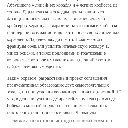
Абруццкого 4 линейных корабля и 4 легких крейсера из
состава Дарданельской эскадры при условии, что
Франция пошлет им на замену равное количество
крейсеров. Французы выразили на это согласие, обещая
при первой возможности довести число своих линейных
кораблей в Дарданеллах до шести. Помимо этого,
французы обещали усилить итальянскую эскадру 12
миноносцами, а также подлодками и траулерами в
количестве, которое их главнокомандующий флотом
найдет возможным уделить.
Таким образом, разработанный проект соглашения
предусматривал образование двух самостоятельных
эскадр, но при условии координирования их действий. 10
мая, в день получения адмиралтейством телеграммы де-
Робека, в которой он указывал на нежелательность
повторения попытки форсировать Дарданеллы,
конвенция была подписана.
←
ГЛАВА XV ОТЕЧЕСТВЕННЫЕ ВОДЫ В ФЕВРАЛЕ И МАРТЕ 1915 г. БРИТАНСКАЯ «БЛОКАДА» И ГЕРМАНСКАЯ «ВОЕННАЯ ЗОНА»