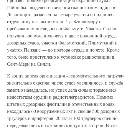
произвел полную реорганизацию охранной службы.
Район был выделен из ведения главного командира в
Девонпорте, разделен на четыре участка и подчинен
отдельному начальнику кап. 1 р. Филлимору с
пребыванием последнего в Фальмуте. Участок Силли
получил вооруженную яхту и два с половиной отряда
дозорных судов, участки Фальмутский, Плимутский и
участок Пензане — по полтора отряда и по яхте. Кроме
того, было приступлено к установке радиостанции в
Сент-Мери на Силли.
К концу апреля организация «вспомогательного патруля»
значительно окрепла; число судов увеличилось, и служба
заметно наладилась, но успех дела сильно тормозился
недостатком орудий и радиотелеграфистов. Помимо
штатных дозорных флотилий в отечественных водах
находилось 60 вооруженных яхт и свыше 500 дозорных
траулеров и дрифтеров. 20 яхт и 100 траулеров спешно
переделывались и готовились вступить в строй. В это