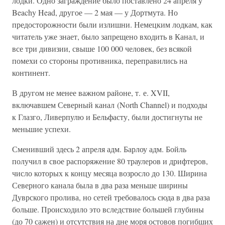
лодки. Одно заграждение было поставлено 24 апреля у
Beachy Head, другое — 2 мая — у Дортмута. Но
предосторожности были излишни. Немецким лодкам, как
читатель уже знает, было запрещено входить в Канал, и
все три дивизии, свыше 100 000 человек, без всякой
помехи со стороны противника, переправились на
континент.
В другом не менее важном районе, т. е. XVII,
включавшем Северный канал (North Channel) и подходы
к Глазго, Ливерпулю и Бельфасту, были достигнуты не
меньшие успехи.
Сменивший здесь 2 апреля адм. Барлоу адм. Бойль
получил в свое распоряжение 80 траулеров и дрифтеров,
число которых к концу месяца возросло до 130. Ширина
Северного канала была в два раза меньше ширины
Дуврского пролива, но сетей требовалось сюда в два раза
больше. Происходило это вследствие большей глубины
(до 70 сажен) и отсутствия на дне моря остовов погибших