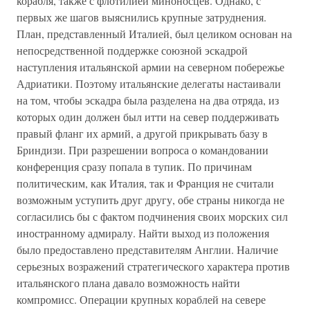
корабля, также с флотилией миноносцев. Однако, с
первых же шагов выяснились крупные затруднения.
План, представленный Италией, был целиком основан на
непосредственной поддержке союзной эскадрой
наступления итальянской армии на северном побережье
Адриатики. Поэтому итальянские делегаты настаивали
на том, чтобы эскадра была разделена на два отряда, из
которых один должен был итти на север поддерживать
правый фланг их армий, а другой прикрывать базу в
Бриндизи. При разрешении вопроса о командовании
конференция сразу попала в тупик. По причинам
политическим, как Италия, так и Франция не считали
возможным уступить друг другу, обе страны никогда не
согласились бы с фактом подчинения своих морских сил
иностранному адмиралу. Найти выход из положения
было предоставлено представителям Англии. Наличие
серьезных возражений стратегического характера против
итальянского плана давало возможность найти
компромисс. Операции крупных кораблей на севере