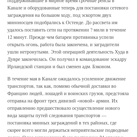
поддерживавшие в мирное время срочные рейсы в
Канале и оборудованные теперь для постановки сетевого
заграждения на большом ходу, под эскортом двух
миноносцев подобрались к Остенде. До рассвета им
удалось поставить сети на протяжении ? мили в течение
12 минут. Прежде чем батареи противника успели
открыть огонь, работа была закончена, и заградители
ушли нетронутыми. Этой операцией деятельность Худа в
Дувре закончилась. Он получил в командование эскадру
Ирландской станции и был сменен адм. Бэконом.
В течение мая в Канале ожидалось усиленное движение
транспортов, так как, помимо обычной доставки во
Францию людей, лошадей и воинских грузов, предстояла
отправка на фронт трех дивизий «новой» армии. Их
отправлению предшествовало осуществление нового
вида защиты путей следования транспортов —
постановка минных заграждений в тех районах, где
скорее всего могли держаться неприятельские подводные