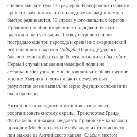
спешно выслать туда 12 траулеров. В непродолжительном
времени выяснилось, что подводные операции немцев
быстро развиваются. 30 апреля у юго-западных берегов
Ирландии погибли взорванные подлодкой русский
пароход и наш угольщик. 1 мая у островов Силли
пострадало еще три парохода и среди них американский
нефтеналивной пароход
Gulflight
. Пароходу удалось
благополучно добраться до берега, но капитан был убит.
Первый случай нападения немецкой лодки на
американское судно не мог не взволновать общественное
мнение Америки, и хотя никаких немедленных
результатов он не вызвал, но зерно будущих осложнений
было брошено.
Активность подводного противника заставляла
реорганизовать систему охраны. Транспортам Гранд-
Флита было приказано следовать Ирландским каналом и
проходом Minch, но и это не избавляло их от опасности
при выходе из Английского канала. Слабым местом