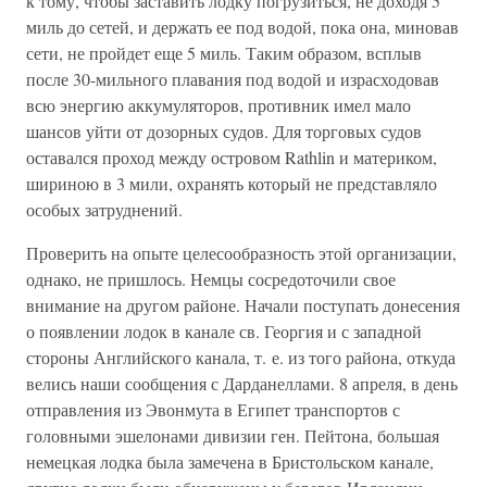
к тому, чтобы заставить лодку погрузиться, не доходя 5
миль до сетей, и держать ее под водой, пока она, миновав
сети, не пройдет еще 5 миль. Таким образом, всплыв
после 30-мильного плавания под водой и израсходовав
всю энергию аккумуляторов, противник имел мало
шансов уйти от дозорных судов. Для торговых судов
оставался проход между островом Rathlin и материком,
шириною в 3 мили, охранять который не представляло
особых затруднений.
Проверить на опыте целесообразность этой организации,
однако, не пришлось. Немцы сосредоточили свое
внимание на другом районе. Начали поступать донесения
о появлении лодок в канале св. Георгия и с западной
стороны Английского канала, т. е. из того района, откуда
велись наши сообщения с Дарданеллами. 8 апреля, в день
отправления из Эвонмута в Египет транспортов с
головными эшелонами дивизии ген. Пейтона, большая
немецкая лодка была замечена в Бристольском канале,