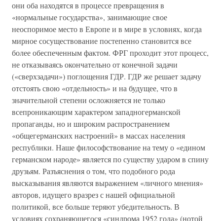
они оба находятся в процессе превращения в
«нормальные государства», занимающие свое
неоспоримое место в Европе и в мире в условиях, когда
мирное сосуществование постепенно становится все
более обеспеченным фактом. ФРГ проходит этот процесс,
не отказываясь окончательно от конечной задачи
(«сверхзадачи») поглощения ГДР. ГДР же решает задачу
отстоять свою «отдельность» и на будущее, что в
значительной степени осложняется не только
всепроникающим характером западногерманской
пропаганды, но и широким распространением
«общегерманских настроений» в массах населения
республики. Наше философствование на тему о «едином
германском народе» является по существу ударом в спину
друзьям. Разъяснения о том, что подобного рода
высказывания являются выражением «личного мнения»
авторов, идущего вразрез с нашей официальной
политикой, все больше теряют убедительность. В
условиях сохраняющегося «синдрома 1952 года» (нотой