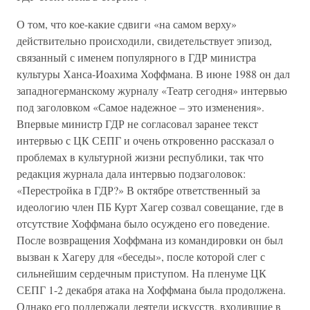
О том, что кое-какие сдвиги «на самом верху»
действительно происходили, свидетельствует эпизод,
связанный с именем популярного в ГДР министра
культуры Ханса-Иоахима Хоффмана. В июне 1988 он дал
западногерманскому журналу «Театр сегодня» интервью
под заголовком «Самое надежное – это изменения».
Впервые министр ГДР не согласовал заранее текст
интервью с ЦК СЕПГ и очень откровенно рассказал о
проблемах в культурной жизни республики, так что
редакция журнала дала интервью подзаголовок:
«Перестройка в ГДР?» В октябре ответственный за
идеологию член ПБ Курт Хагер созвал совещание, где в
отсутствие Хоффмана было осуждено его поведение.
После возвращения Хоффмана из командировки он был
вызван к Хагеру для «беседы», после которой слег с
сильнейшим сердечным приступом. На пленуме ЦК
СЕПГ 1-2 декабря атака на Хоффмана была продолжена.
Однако его поддержали деятели искусств, входившие в