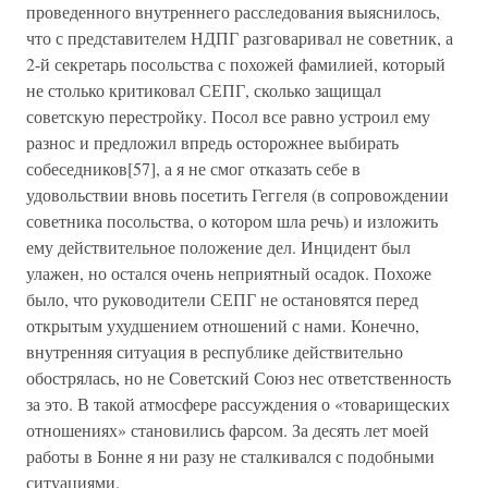
проведенного внутреннего расследования выяснилось,
что с представителем НДПГ разговаривал не советник, а
2-й секретарь посольства с похожей фамилией, который
не столько критиковал СЕПГ, сколько защищал
советскую перестройку. Посол все равно устроил ему
разнос и предложил впредь осторожнее выбирать
собеседников[57], а я не смог отказать себе в
удовольствии вновь посетить Геггеля (в сопровождении
советника посольства, о котором шла речь) и изложить
ему действительное положение дел. Инцидент был
улажен, но остался очень неприятный осадок. Похоже
было, что руководители СЕПГ не остановятся перед
открытым ухудшением отношений с нами. Конечно,
внутренняя ситуация в республике действительно
обострялась, но не Советский Союз нес ответственность
за это. В такой атмосфере рассуждения о «товарищеских
отношениях» становились фарсом. За десять лет моей
работы в Бонне я ни разу не сталкивался с подобными
ситуациями.