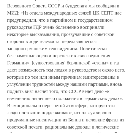
Верховного Совета СССР и бундестага мы сообщали в
МИД: «Из отдела международных связей ЦК СЕПТ нас
предупредили, что в партийном и государственном
руководстве ГДР очень болезненно восприняли
некоторые высказывания, прозвучавшие с советской
стороны в ходе телемоста, передававшегося
западногерманским телевидением. Политически
безграмотные оценки перспектив «воссоединения
Германии», [существования] берлинской «стены» и т.д.
дают возможность тем людям в руководстве и около него,
которые по тем или иным причинам заинтересованы в
углублении трудностей между нашими партиями, вновь
поднять визг насчет того, что СССР ведет дело «к
изменению нынешнего положения в германских делах».
В эмоционально перегретой атмосфере, которую эти
люди постоянно поддерживают, используя хорошо
продуманные инсинуации из Бонна и неловкие фразы из
советской печати, рациональные доводы и логические