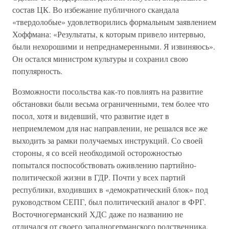
состав ЦК. Во избежание публичного скандала
«твердолобые» удовлетворились формальным заявлением
Хоффмана: «Результаты, к которым привело интервью,
были нехорошими и непреднамеренными. Я извиняюсь».
Он остался министром культуры и сохранил свою
популярность.
Возможности посольства как-то повлиять на развитие
обстановки были весьма ограниченными, тем более что
посол, хотя и видевший, что развитие идет в
неприемлемом для нас направлении, не решался все же
выходить за рамки получаемых инструкций. Со своей
стороны, я со всей необходимой осторожностью
попытался поспособствовать оживлению партийно-
политической жизни в ГДР. Почти у всех партий
республики, входивших в «демократический блок» под
руководством СЕПГ, был политический аналог в ФРГ.
Восточногерманский ХДС даже по названию не
отличался от своего западногерманского родственника,