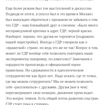
Еще более резким был тон выступлений в дискуссии.
Подводя ее итоги, я (посол был в это время в Москве)
был вынужден обратиться с призывом не забывать о том,
что ГДР – наш ближайший друг и союзник: «Было много
несправедливой критики в адрес ГДР, черной краски.
Наоборот, хорошо, что друзья не торопятся [подражать
нашей перестройке]. Иногда о ГДР говорили как о
«вражеской» стране, но ведь это же не так! Вопрос в том,
может ли ГДР вообще себе позволить повторять наши
эксперименты (например, по алкоголю)? Замечания о
парадности пропаганды и официальной науки
правильны. Но сдержанности в идеологическом
сотрудничестве как будто нет. Надо искать: где те точки,
где мы можем сотрудничать? Мы не можем позволить
себе «расплеваться» с друзьями. Друзья [кое в чем]
пересматривают свои позиции, движение происходит.
Это вопрос темпов. Есть общий поток развития соцстран.
ГДР стоит пока в стороне».