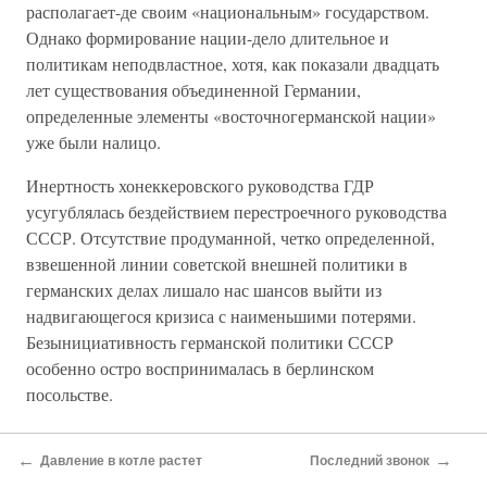
располагает-де своим «национальным» государством.
Однако формирование нации-дело длительное и
политикам неподвластное, хотя, как показали двадцать
лет существования объединенной Германии,
определенные элементы «восточногерманской нации»
уже были налицо.
Инертность хонеккеровского руководства ГДР
усугублялась бездействием перестроечного руководства
СССР. Отсутствие продуманной, четко определенной,
взвешенной линии советской внешней политики в
германских делах лишало нас шансов выйти из
надвигающегося кризиса с наименьшими потерями.
Безынициативность германской политики СССР
особенно остро воспринималась в берлинском
посольстве.
2 февраля 1989 года состоялось «референтское
←
→
совещание», которое было посвящено теме: «Отношения
Давление в котле растет
Последний звонок