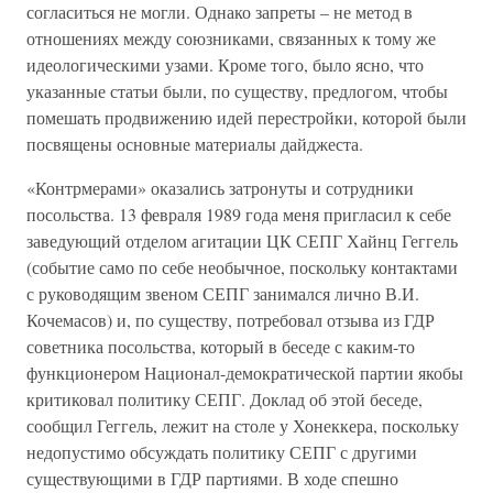
согласиться не могли. Однако запреты – не метод в
отношениях между союзниками, связанных к тому же
идеологическими узами. Кроме того, было ясно, что
указанные статьи были, по существу, предлогом, чтобы
помешать продвижению идей перестройки, которой были
посвящены основные материалы дайджеста.
«Контрмерами» оказались затронуты и сотрудники
посольства. 13 февраля 1989 года меня пригласил к себе
заведующий отделом агитации ЦК СЕПГ Хайнц Геггель
(событие само по себе необычное, поскольку контактами
с руководящим звеном СЕПГ занимался лично В.И.
Кочемасов) и, по существу, потребовал отзыва из ГДР
советника посольства, который в беседе с каким-то
функционером Национал-демократической партии якобы
критиковал политику СЕПГ. Доклад об этой беседе,
сообщил Геггель, лежит на столе у Хонеккера, поскольку
недопустимо обсуждать политику СЕПГ с другими
существующими в ГДР партиями. В ходе спешно