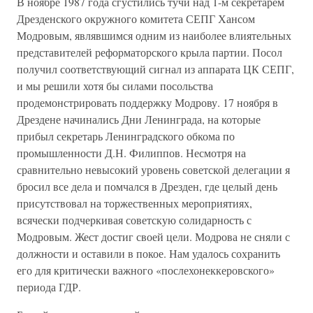
В ноябре 1987 года сгустились тучи над 1-м секретарем
Дрезденского окружного комитета СЕПГ Хансом
Модровым, являвшимся одним из наиболее влиятельных
представителей реформаторского крыла партии. Посол
получил соответствующий сигнал из аппарата ЦК СЕПГ,
и мы решили хотя бы силами посольства
продемонстрировать поддержку Модрову. 17 ноября в
Дрездене начинались Дни Ленинграда, на которые
прибыл секретарь Ленинградского обкома по
промышленности Д.Н. Филиппов. Несмотря на
сравнительно невысокий уровень советской делегации я
бросил все дела и помчался в Дрезден, где целый день
присутствовал на торжественных мероприятиях,
всячески подчеркивая советскую солидарность с
Модровым. Жест достиг своей цели. Модрова не сняли с
должности и оставили в покое. Нам удалось сохранить
его для критически важного «послехонеккеровского»
периода ГДР.