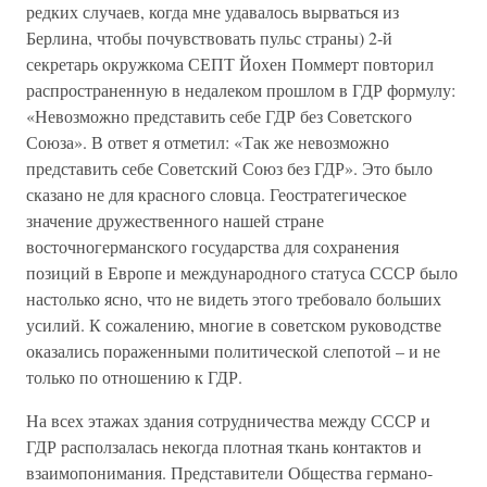
редких случаев, когда мне удавалось вырваться из
Берлина, чтобы почувствовать пульс страны) 2-й
секретарь окружкома СЕПТ Йохен Поммерт повторил
распространенную в недалеком прошлом в ГДР формулу:
«Невозможно представить себе ГДР без Советского
Союза». В ответ я отметил: «Так же невозможно
представить себе Советский Союз без ГДР». Это было
сказано не для красного словца. Геостратегическое
значение дружественного нашей стране
восточногерманского государства для сохранения
позиций в Европе и международного статуса СССР было
настолько ясно, что не видеть этого требовало больших
усилий. К сожалению, многие в советском руководстве
оказались пораженными политической слепотой – и не
только по отношению к ГДР.
На всех этажах здания сотрудничества между СССР и
ГДР расползалась некогда плотная ткань контактов и
взаимопонимания. Представители Общества германо-