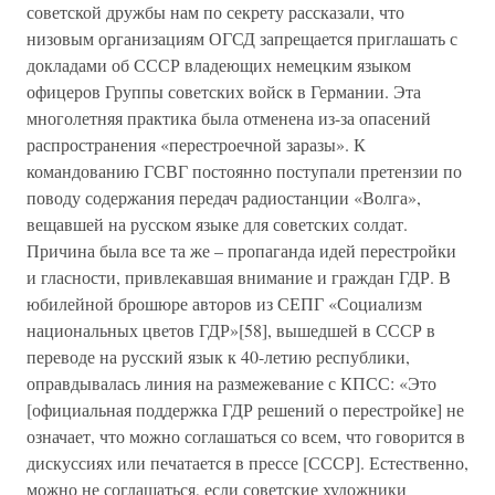
советской дружбы нам по секрету рассказали, что
низовым организациям ОГСД запрещается приглашать с
докладами об СССР владеющих немецким языком
офицеров Группы советских войск в Германии. Эта
многолетняя практика была отменена из-за опасений
распространения «перестроечной заразы». К
командованию ГСВГ постоянно поступали претензии по
поводу содержания передач радиостанции «Волга»,
вещавшей на русском языке для советских солдат.
Причина была все та же – пропаганда идей перестройки
и гласности, привлекавшая внимание и граждан ГДР. В
юбилейной брошюре авторов из СЕПГ «Социализм
национальных цветов ГДР»[58], вышедшей в СССР в
переводе на русский язык к 40-летию республики,
оправдывалась линия на размежевание с КПСС: «Это
[официальная поддержка ГДР решений о перестройке] не
означает, что можно соглашаться со всем, что говорится в
дискуссиях или печатается в прессе [СССР]. Естественно,
можно не соглашаться, если советские художники