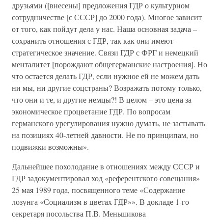
друзьями ([внесены] предложения ГДР о культурном
сотрудничестве [с СССР] до 2000 года). Многое зависит
от того, как пойдут дела у нас. Наша основная задача –
сохранить отношения с ГДР, так как они имеют
стратегическое значение. Связи ГДР с ФРГ и немецкий
менталитет [порождают общегерманские настроения]. Но
что остается делать ГДР, если нужное ей не можем дать
ни мы, ни другие соцстраны? Возражать потому только,
что они и те, и другие немцы?! В целом – это цена за
экономическое процветание ГДР. По вопросам
германского урегулирования нужно думать, не застывать
на позициях 40-летней давности. Не по принципам, но
подвижки возможны».
Дальнейшее похолодание в отношениях между СССР и
ГДР задокументировал ход «референтского совещания»
25 мая 1989 года, посвященного теме «Содержание
лозунга «Социализм в цветах ГДР»». В докладе 1-го
секретаря посольства П.В. Меньшикова