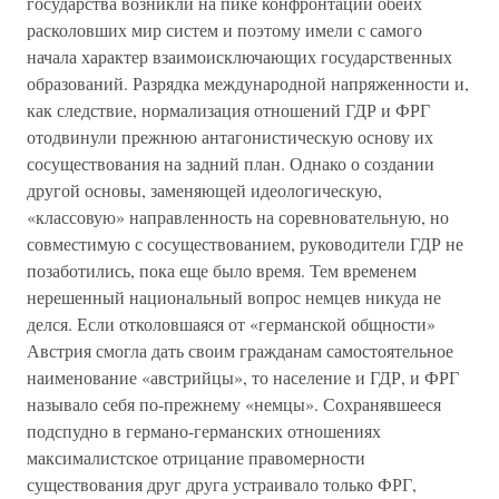
государства возникли на пике конфронтации обеих
расколовших мир систем и поэтому имели с самого
начала характер взаимоисключающих государственных
образований. Разрядка международной напряженности и,
как следствие, нормализация отношений ГДР и ФРГ
отодвинули прежнюю антагонистическую основу их
сосуществования на задний план. Однако о создании
другой основы, заменяющей идеологическую,
«классовую» направленность на соревновательную, но
совместимую с сосуществованием, руководители ГДР не
позаботились, пока еще было время. Тем временем
нерешенный национальный вопрос немцев никуда не
делся. Если отколовшаяся от «германской общности»
Австрия смогла дать своим гражданам самостоятельное
наименование «австрийцы», то население и ГДР, и ФРГ
называло себя по-прежнему «немцы». Сохранявшееся
подспудно в германо-германских отношениях
максималистское отрицание правомерности
существования друг друга устраивало только ФРГ,