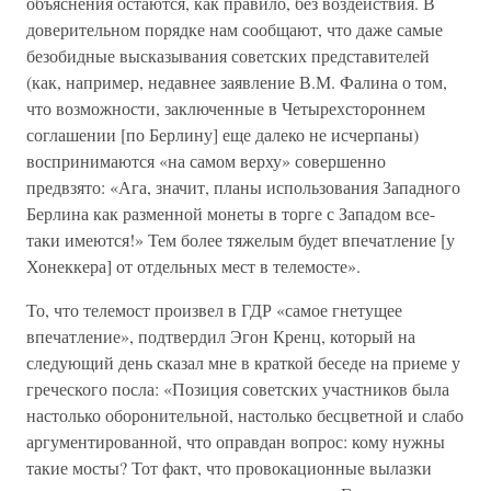
объяснения остаются, как правило, без воздействия. В
доверительном порядке нам сообщают, что даже самые
безобидные высказывания советских представителей
(как, например, недавнее заявление В.М. Фалина о том,
что возможности, заключенные в Четырехстороннем
соглашении [по Берлину] еще далеко не исчерпаны)
воспринимаются «на самом верху» совершенно
предвзято: «Ага, значит, планы использования Западного
Берлина как разменной монеты в торге с Западом все-
таки имеются!» Тем более тяжелым будет впечатление [у
Хонеккера] от отдельных мест в телемосте».
То, что телемост произвел в ГДР «самое гнетущее
впечатление», подтвердил Эгон Кренц, который на
следующий день сказал мне в краткой беседе на приеме у
греческого посла: «Позиция советских участников была
настолько оборонительной, настолько бесцветной и слабо
аргументированной, что оправдан вопрос: кому нужны
такие мосты? Тот факт, что провокационные вылазки