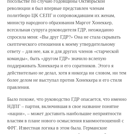
посольстве по случаю годовщины Октябрьской
революции я был впервые представлен членам
политбюро ЦК СЕПГ и сопровождавшим их женам,
министр народного образования Маргот Хонеккер,
всесильная супруга руководителя ГДР, неожиданно
спросила меня: «Вы друг ГДР?» Она не стала скрывать
скептического отношения к моему утвердительному
ответу – для нее, как и для других членов «старческой
команды», быть «другом ГДР» значило вслепую
поддерживать Хонеккера и его соратников. Этого я
действительно не делал, хотя я никогда ни словом, ни тем
более делом не выступал против Хонеккера и его стиля
правления.
Было похоже, что руководство ГДР опасается, что именно
НДПГ – партия, включившая в свое название понятие
«нации», – может доставить наибольшие неприятности
властям в плане нового осмысления взаимоотношений с
ФРГ. Известная логика в этом была. Германские