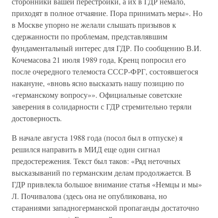
сторонники вашей перестройки, а их в ГДР немало,
приходят в полное отчаяние. Пора принимать меры». Но
в Москве упорно не желали слышать призывов к
сдержанности по проблемам, представлявшим
фундаментальный интерес для ГДР. По сообщению В.И.
Кочемасова 21 июля 1989 года, Кренц попросил его
после очередного телемоста СССР-ФРГ, состоявшегося
накануне, «вновь ясно высказать нашу позицию по
«германскому вопросу»». Официальные советские
заверения в солидарности с ГДР стремительно теряли
достоверность.
В начале августа 1988 года (посол был в отпуске) я
решился направить в МИД еще один сигнал
предостережения. Текст был таков: «Ряд неточных
высказываний по германским делам продолжается. В
ГДР привлекла большое внимание статья «Немцы и мы»
Л. Почивалова (здесь она не опубликована, но
стараниями западногерманской пропаганды достаточно