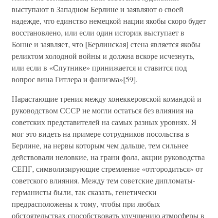
выступают в Западном Берлине и заявляют о своей
надежде, что единство немецкой нации якобы скоро будет
восстановлено, или если один историк выступает в
Бонне и заявляет, что [Берлинская] стена является якобы
реликтом холодной войны и должна вскоре исчезнуть,
или если в «Спутнике» принижается и ставится под
вопрос вина Гитлера и фашизма»[59].
Нарастающие трения между хонеккеровской командой и
руководством СССР не могли остаться без влияния на
советских представителей на самых разных уровнях. Я
мог это видеть на примере сотрудников посольства в
Берлине, на нервы которым чем дальше, тем сильнее
действовали неловкие, на грани фола, акции руководства
СЕПГ, символизирующие стремление «отгородиться» от
советского влияния. Между тем советские дипломаты-
германисты были, так сказать, генетически
предрасположены к тому, чтобы при любых
обстоятельствах способствовать улучшению атмосферы в