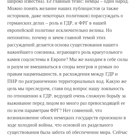
широко известна). Ее главный тезис: немцы – один народ.
Можно понять желание наших публицистов (а также
историков, даже некоторых политиков) порассуждать о
германских делах – роль и ГДР, и ФРГ в нашей
европейской политике исключительно велика. Но
непонятно, почему и зачем главной темой этих
рассуждений делается основа существования нашего
важнейшего союзника, играющего роль краеугольного
камня соцсистемы в Европе? Мы же находим в себе силы
и разум не вмешиваться в споры венгров и румын по
правам нацменьшинств, в расхождения между ГДР и
ПНР по разграничению территориальных вод. Какую же
цель мы преследуем, ставя под вопрос нашу лояльность
по отношению к ГДР, ведущей очень сложную борьбу за
выживание перед лицом во много раз превосходящей ее
по всем параметрам ФРГ? Нет сомнений, что
возникновение обоих немецких государств произошло в
ходе холодной войны, что основой их раздельного
существования была забота об обеспечении мира. Сейчас