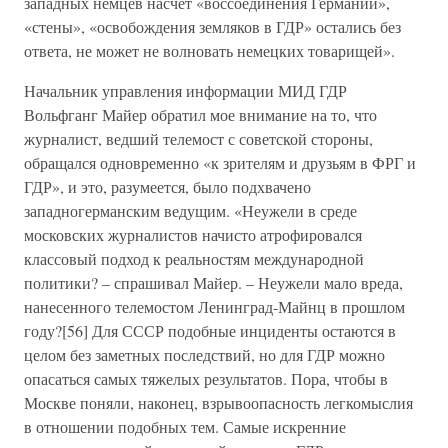
западных немцев насчет «воссоединения Германии»,
«стены», «освобождения земляков в ГДР» остались без
ответа, не может не волновать немецких товарищей».
Начальник управления информации МИД ГДР
Вольфганг Майер обратил мое внимание на то, что
журналист, ведший телемост с советской стороны,
обращался одновременно «к зрителям и друзьям в ФРГ и
ГДР», и это, разумеется, было подхвачено
западногерманским ведущим. «Неужели в среде
московских журналистов начисто атрофировался
классовый подход к реальностям международной
политики? – спрашивал Майер. – Неужели мало вреда,
нанесенного телемостом Ленинград-Майнц в прошлом
году?[56] Для СССР подобные инциденты остаются в
целом без заметных последствий, но для ГДР можно
опасаться самых тяжелых результатов. Пора, чтобы в
Москве поняли, наконец, взрывоопасность легкомыслия
в отношении подобных тем. Самые искренние