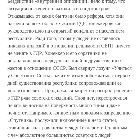
Бездействие «внутренней оппозиции» вело к тому, что
ситуация постепенно выходила из-под контроля.
Отказываясь от каких бы то ни было реформ, хотя они
назрели во всех областях жизни ГДР, хонеккеровское
руководство шло на открытый конфликт с населением
республики. Ради того, чтобы у людей не оставалось
никаких иллюзий в отношении решимости СЕПГ ничего
не менять в ГДР, Хонеккер и его соратники не
останавливались перед эскалацией недружественных
жестов в отношении СССР. Был свернут лозунг «Учиться
у Советского Союза значит учиться побеждать», с первых
дней существования республики сопровождавший ее
«политпросвет». Продолжался запрет на распространение
в ГДР ряда советских изданий. Слов нет, перестроечная
печать выносила на поверхность много тины и даже
нечистот. Например, конкретным поводом к запрещению
«Спутника» послужили включенные в него статьи,
ставившие знак равенства между Гитлером и Сталиным,
с чем абсолютное большинство советских людей