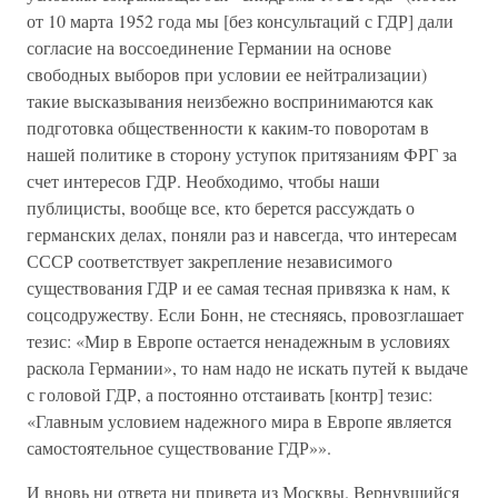
от 10 марта 1952 года мы [без консультаций с ГДР] дали
согласие на воссоединение Германии на основе
свободных выборов при условии ее нейтрализации)
такие высказывания неизбежно воспринимаются как
подготовка общественности к каким-то поворотам в
нашей политике в сторону уступок притязаниям ФРГ за
счет интересов ГДР. Необходимо, чтобы наши
публицисты, вообще все, кто берется рассуждать о
германских делах, поняли раз и навсегда, что интересам
СССР соответствует закрепление независимого
существования ГДР и ее самая тесная привязка к нам, к
соцсодружеству. Если Бонн, не стесняясь, провозглашает
тезис: «Мир в Европе остается ненадежным в условиях
раскола Германии», то нам надо не искать путей к выдаче
с головой ГДР, а постоянно отстаивать [контр] тезис:
«Главным условием надежного мира в Европе является
самостоятельное существование ГДР»».
И вновь ни ответа ни привета из Москвы. Вернувшийся