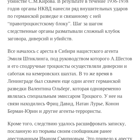
убийстве С.М.Кирова. В результате в течение 1936-1938
годов органы НКВД нанесли ряд внушительных ударов
по германской разведке и связанному с ней
“правотроцкистскому блоку”. Шаг за шагом
следственные органы разматывали сложный клубок
заговора, диверсий и убийств.
Все началось с ареста в Сибири нацистского агента
Эмиля Штиклинга, под руководством которого А.Шестов
и его сподручные троцкисты осуществляли диверсии и
саботаж на кемеровских шахтах. В то же время в
Ленинграде был схвачен еще один агент германской
разведки Валентина Ольберг, которая одновременно
являлась специальным эмиссаром Троцкого. У нее на
связи находились Фриц Давид, Натан Лурье, Конон
Берман-Юрин и другие агенты-террористы.
Кроме того, следствию удалось расшифровать записку,
посланную из тюрьмы своим сообщникам ранее
арестованным Иваном Смирновым. Это привело к аресту