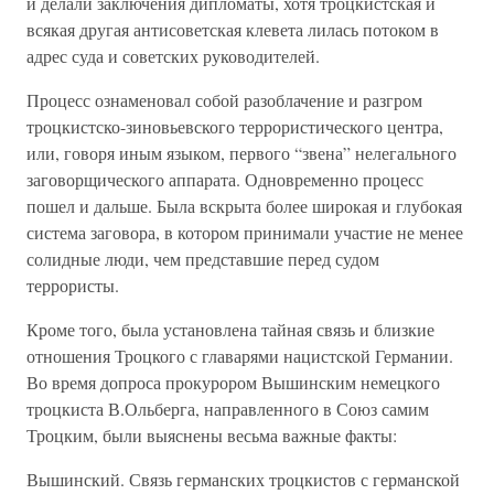
и делали заключения дипломаты, хотя троцкистская и
всякая другая антисоветская клевета лилась потоком в
адрес суда и советских руководителей.
Процесс ознаменовал собой разоблачение и разгром
троцкистско-зиновьевского террористического центра,
или, говоря иным языком, первого “звена” нелегального
заговорщического аппарата. Одновременно процесс
пошел и дальше. Была вскрыта более широкая и глубокая
система заговора, в котором принимали участие не менее
солидные люди, чем представшие перед судом
террористы.
Кроме того, была установлена тайная связь и близкие
отношения Троцкого с главарями нацистской Германии.
Во время допроса прокурором Вышинским немецкого
троцкиста В.Ольберга, направленного в Союз самим
Троцким, были выяснены весьма важные факты:
Вышинский. Связь германских троцкистов с германской