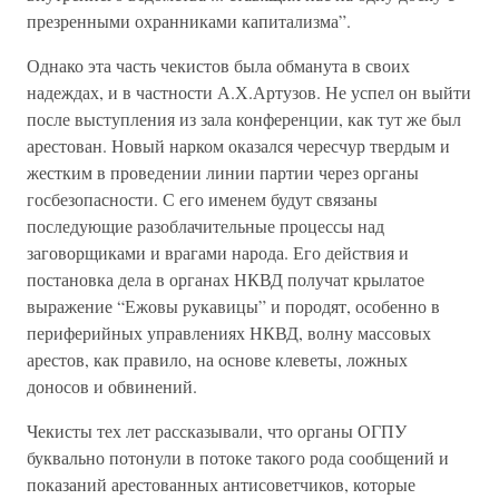
презренными охранниками капитализма”.
Однако эта часть чекистов была обманута в своих
надеждах, и в частности А.Х.Артузов. Не успел он выйти
после выступления из зала конференции, как тут же был
арестован. Новый нарком оказался чересчур твердым и
жестким в проведении линии партии через органы
госбезопасности. С его именем будут связаны
последующие разоблачительные процессы над
заговорщиками и врагами народа. Его действия и
постановка дела в органах НКВД получат крылатое
выражение “Ежовы рукавицы” и породят, особенно в
периферийных управлениях НКВД, волну массовых
арестов, как правило, на основе клеветы, ложных
доносов и обвинений.
Чекисты тех лет рассказывали, что органы ОГПУ
буквально потонули в потоке такого рода сообщений и
показаний арестованных антисоветчиков, которые