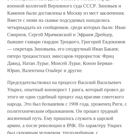
военной коллегией Верховного суда СССР. Зиновьев и
Каменев были доставлены в Москву из мест заключения.
Вместе с ними на скамье подсудимых находились
четырнадцать их сообщников, среди которых были: Иван
Смирнов, Сергей Мрачковский и Эфраим Дрейцер,
бывшие главари гвардии Троцкого, Григорий Евдокимов
— секретарь Зиновьева, его сподручный Иван Бакаев;
пятеро троцкистских эмиссаров-террористов: Фриц
Давид, Натан Лурье, Моисей Лурье, Конон Берман-
Юрин, Валентина Ольберг и другие.
Председательствовал на процессе Василий Васильевич
Ульрих, опытный военюрист 1 ранга, который провел до
этого не один судебный процесс над врагами советского
народа. Это был большевик с 1908 года, уроженец Риги, с
политехническим образованием. Он прошел трудный
жизненный путь. Ему пришлось служить в царской
армии, а после революции в ВЧК. По характеру Ульрих
был скромным человеком, трудолюбивым, с