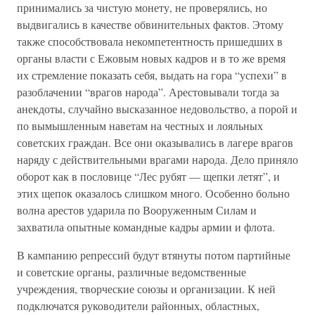
принимались за чистую монету, не проверялись, но
выдвигались в качестве обвинительных фактов. Этому
также способствовала некомпетентность пришедших в
органы власти с Ежовым новых кадров и в то же время
их стремление показать себя, выдать на гора “успехи” в
разоблачении “врагов народа”. Арестовывали тогда за
анекдоты, случайно высказанное недовольство, а порой и
по вымышленным наветам на честных и лояльных
советских граждан. Все они оказывались в лагере врагов
наряду с действительными врагами народа. Дело приняло
оборот как в пословице “Лес рубят — щепки летят”, и
этих щепок оказалось слишком много. Особенно больно
волна арестов ударила по Вооруженным Силам и
захватила опытные командные кадры армии и флота.
В кампанию репрессий будут втянуты потом партийные
и советские органы, различные ведомственные
учреждения, творческие союзы и организации. К ней
подключатся руководители районных, областных,