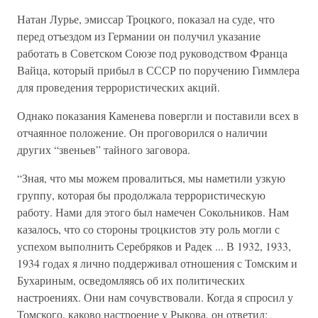
Натан Лурье, эмиссар Троцкого, показал на суде, что
перед отъездом из Германии он получил указание
работать в Советском Союзе под руководством Франца
Вайца, который прибыл в СССР по поручению Гиммлера
для проведения террористических акций.
Однако показания Каменева повергли и поставили всех в
отчаянное положение. Он проговорился о наличии
других “звеньев” тайного заговора.
“Зная, что мы можем провалиться, мы наметили узкую
группу, которая бы продолжала террористическую
работу. Нами для этого был намечен Сокольников. Нам
казалось, что со стороны троцкистов эту роль могли с
успехом выполнить Серебряков и Радек ... В 1932, 1933,
1934 годах я лично поддерживал отношения с Томским и
Бухариным, осведомляясь об их политических
настроениях. Они нам сочувствовали. Когда я спросил у
Томского, каково настроение у Рыкова, он ответил: