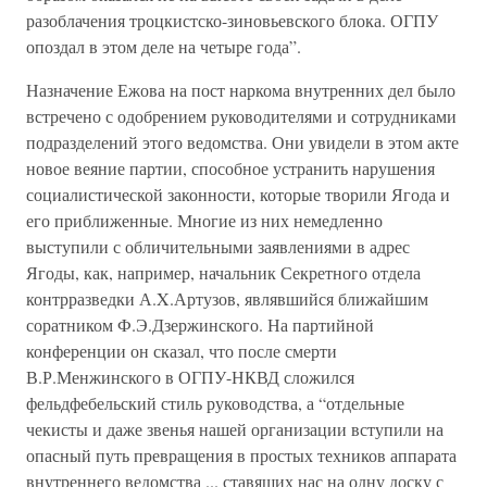
разоблачения троцкистско-зиновьевского блока. ОГПУ
опоздал в этом деле на четыре года”.
Назначение Ежова на пост наркома внутренних дел было
встречено с одобрением руководителями и сотрудниками
подразделений этого ведомства. Они увидели в этом акте
новое веяние партии, способное устранить нарушения
социалистической законности, которые творили Ягода и
его приближенные. Многие из них немедленно
выступили с обличительными заявлениями в адрес
Ягоды, как, например, начальник Секретного отдела
контрразведки А.X.Артузов, являвшийся ближайшим
соратником Ф.Э.Дзержинского. На партийной
конференции он сказал, что после смерти
В.Р.Менжинского в ОГПУ-НКВД сложился
фельдфебельский стиль руководства, а “отдельные
чекисты и даже звенья нашей организации вступили на
опасный путь превращения в простых техников аппарата
внутреннего ведомства ... ставящих нас на одну доску с