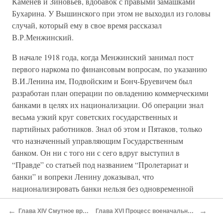
Каменев и Зиновьев, вдобавок с правыми замашками
Бухарина. У Вышинского при этом не выходил из головы
случай, который ему в свое время рассказал
В.Р.Менжинский.
В начале 1918 года, когда Менжинский занимал пост
первого наркома по финансовым вопросам, по указанию
В.И.Ленина им, Подвойским и Бонч-Бруевичем был
разработан план операции по овладению коммерческими
банками в целях их национализации. Об операции знал
весьма узкий круг советских государственных и
партийных работников. Знал об этом и Пятаков, только
что назначенный управляющим Государственным
банком. Он ни с того ни с сего вдруг выступил в
“Правде” со статьей под названием “Пролетариат и
банки” и вопреки Ленину доказывал, что
национализировать банки нельзя без одновременной
национализации промышленности. Этим он ясно давал
←
→
понять, что большевики готовятся к национализации
Глава XIV Смутное время
Глава XVI Процесс военачальников