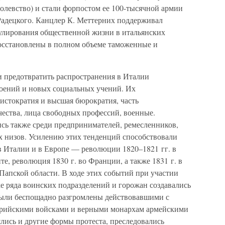
левство) и стали форпостом ее 100-тысячной армии
адецкого. Канцлер К. Меттерних поддерживал
улирования общественной жизни в итальянских
осстановлены в полном объеме таможенные и
и предотвратить распространения в Италии
оений и новых социальных учений. Их
стократия и высшая бюрократия, часть
чества, лица свободных профессий, военные.
сь также среди предпринимателей, ремесленников,
их низов. Усилению этих тенденций способствовали
 Италии и в Европе — революции 1820–1821 гг. в
е, революция 1830 г. во Франции, а также 1831 г. в
Папской области. В ходе этих событий при участии
е ряда воинских подразделений и горожан создавались
были беспощадно разгромлены действовавшими с
трийскими войсками и верными монархам армейскими
лись и другие формы протеста, преследовались