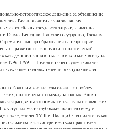
ционально-патриотическое движение за объединение
жименто. Военнополитическая экспансия
ных европейских государств затронула именно
т, Геную, Венецию, Папское государство, Тоскану,
 Стремительные преобразования на территории,
ены на развитие ее экономики и политической
вская администрация в итальянских землях выступала
ия» 1796–1799 гг. Недолгий опыт существования
для всех общественных течений, выступавших за
одошли с большим комплексом сложных проблем —
ческих, политических и международных. Эпоха
вшаяся расцветом экономики и культуры итальянских
I в. уступила место глубокому политическому и
уся до середины XVIII в. Налицо была политическая
лии, осложнявшаяся соперничеством правителей
м полуострове укрепились абсолютистские режимы, а