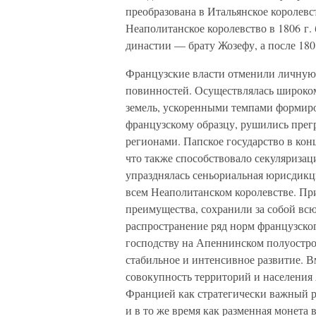
преобразована в Итальянское королевс
Неаполитанское королевство в 1806 г
династии — брату Жозефу, а после 18
Французские власти отменили личную 
повинностей. Осуществлялась широко
земель, ускоренными темпами формиро
французскому образцу, рушились пре
регионами. Папское государство в кон
что также способствовало секуляризаци
упразднялась сеньориальная юрисдикц
всем Неаполитанском королевстве. Пр
преимущества, сохранили за собой вс
распространение ряд норм французског
господству на Апеннинском полуостро
стабильное и интенсивное развитие. Вм
совокупность территорий и населения
Францией как стратегически важный р
и в то же время как разменная монета