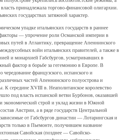
) власть принадлежала торгово-финансовой олигархии.
ьянских государствах затяжной характер.
мическом упадке итальянских государств в раннее
факторы — упрочение роли Османской империи в
овых путей в Атлантику, превращение Апеннинского
 междоусобных войн итальянских правителей, а также в
ией и монархией Габсбургов, усматривавших в
жный фактор в борьбе за гегемонию в Европе. В
но чередование французского, испанского и
 различных частей Апеннинского полуострова и
ы. К середине XVIII в. Неаполитанское королевство
ешло под власть испанской ветви Бурбонов, оказавшей
 и экономический строй и уклад жизни в Южной
 состав Австрии, а в ряде государств Центральной
зависимые от Габсбургов династии — Лотарингская и
арств только в Пьемонте, получившем название
охтонная Савойская (позднее — Савойско-
бласть управлялась понтификами, избираемыми