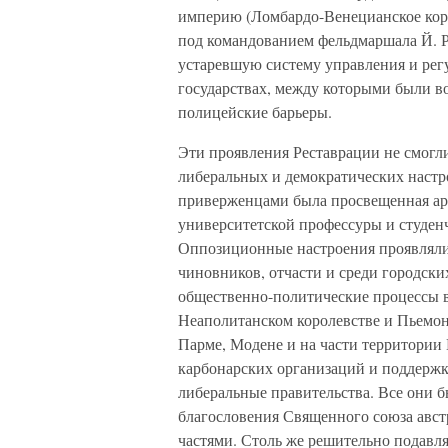
империю (Ломбардо-Венецианское коро
под командованием фельдмаршала Й. Р
устаревшую систему управления и рег
государствах, между которыми были в
полицейские барьеры.
Эти проявления Реставрации не смогл
либеральных и демократических настр
приверженцами была просвещенная ари
университетской профессуры и студен
Оппозиционные настроения проявляли
чиновников, отчасти и среди городск
общественно-политические процессы в
Неаполитанском королевстве и Пьемонт
Парме, Модене и на части территории 
карбонарских организаций и поддержк
либеральные правительства. Все они 
благословения Священного союза авс
частями. Столь же решительно подавля