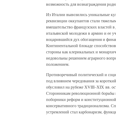
возможность для вознаграждения род
Из Италии вывозились уникальные ку
реквизиции оккупантов стали тяжелым
вмешательство французских властей в
итальянской молодежи в армию и ее у
воцарившийся дух обогащения и финан
Континентальной блокаде способствов
стороны как клерикальных и монархич
недовольны решением аграрного вопро
положением.
Противоречивый политический и соци
под влиянием чередования за коротки
обусловил на рубеже XVIII–XIX вв. ос
Сторонникам революционной борьбы и
поборники реформ и конституционной
консервативного традиционализма. С
устремлений стал карбонаризм, функц