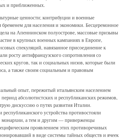
ных и приближенных.
льтурные ценности; контрибуции и военные
 бременем для населения и экономики. Бесцеремонное
 дела на Апеннинском полуострове, массовые призывы
частие в крупных военных кампаниях в Европе,
совых спекуляций, навязанное присоединение к
али росту антифранцузского сопротивления со
еских кругов, так и социальных низов, которые были
са, а также своим социальным и правовым
альный опыт, пережитый итальянским населением
й период абсолютистских и республиканских режимов,
трую дискуссию о путях развития Италии.
 республиканского устройства противостояли
 монархии, а тем и другим — приверженцы
пецифическим проявлением этих противоречивых
ионировавший в виде системы тайных обществ и ячеек