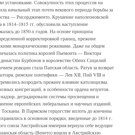
и установками. Совокупность этих процессов на
вила начальный этап почти векового периода борьбы за
арства — Рисорджименто. Крушение наполеоновской
 в 1814–1815 гг. обусловили наступление
жалась до 1850-х годов. На основе принципа
пределенной корректировкой границ, прежние
тскими монархическими режимами. Даже на общем
личалась политика королей Пьемонта — Виктора
е династии Бурбонов в королевстве Обеих Сицилий
чием реакции стала Папская область. Ратуя за возврат
 алтаря, римские понтифики — Лев XII, Пий VIII и
тремились возродить прежнее влияние католицизма.
озных конгрегаций, в особенности ордена иезуитов.
надзор, деградировали системы просвещения и
ранение европейских либеральных и научных изданий.
 Тосканы. В Пармском герцогстве вплоть до кончины
хранялись в основном порядки, введенные до 1814 г.
го союза Австрийская империя вернула себе ведущие
ианская область (Венето) вошли в Австрийскую