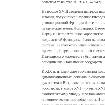
сельском хозяйстве, в 1914 г. — 54 %.
На исходе XVIII столетия началось на
Италии, получившее название Рисорд
революционной Франции более осталь
итальянские земли: Ломбардию, Пьемон
Парму и Неаполитанское королевство.
подвластной французам, были направл
системы. В этом отношении наполеоно
преемницей «революционного трехлет
Итальянского королевства был важен 
объединение итальянских государств.
К XIX в. итальянские государства п
цивилизационных, социально-экономи
гуманизма и Возрождения, ознаменова
государств, в конце XVI — начале XVI
экономическому упадку, продолжавшем
и экономическая раздробленность Ита
различных государств. На Апеннинско