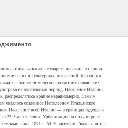
орджименто
гломерат итальянских государств переживал период
кономических и культурных потрясений. Близость к
акже слабое экономическое развитие итальянских
уострова на длительный период. Население Италии,
век, распределялось крайне неравномерно. Самым
ем являлось созданное Наполеоном Итальянское
овек. Население всей Италии — в границах будущего
гло 23,9 млн человек. Урбанизация на полуострове
темпами: так в 1871 г. 64 % населения было занято в