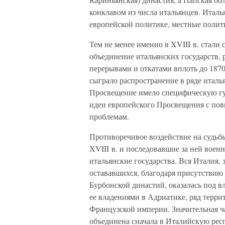
конклавом из числа итальянцев. Италь
европейской политике, местные полит
Тем не менее именно в XVIII в. стали
объединение итальянских государств, 
перерывами и откатами вплоть до 187
сыграло распространение в ряде италь
Просвещение имело специфическую гу
идеи европейского Просвещения с по
проблемам.
Противоречивое воздействие на судьб
XVIII в. и последовавшие за ней воен
итальянские государства. Вся Италия,
остававшихся, благодаря присутствию
Бурбонской династий, оказалась под 
ее владениями в Адриатике, ряд терр
Французской империи. Значительная ч
объединена сначала в Италийскую респ