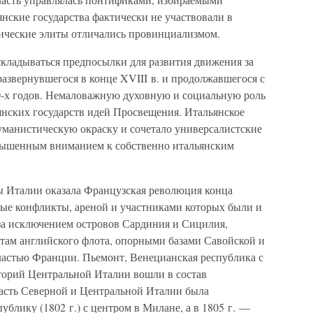
янские государства фактически не участвовали в
ические элиты отличались провинциализмом.
 складываться предпосылки для развития движения за
развернувшегося в конце XVIII в. и продолжавшегося с
0-х годов. Немаловажную духовную и социальную роль
янских государств идей Просвещения. Итальянское
манистическую окраску и сочетало универсалистские
вышенным вниманием к собственно итальянским
ы Италии оказала Французская революция конца
ные конфликты, ареной и участниками которых были и
 за исключением островов Сардиния и Сицилия,
 там английского флота, опорными базами Савойской и
властью Франции. Пьемонт, Венецианская республика с
иторий Центральной Италии вошли в состав
асть Северной и Центральной Италии была
ублику (1802 г.) с центром в Милане, а в 1805 г. —