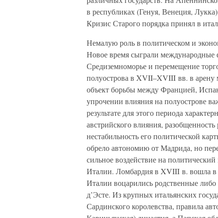
в республиках (Генуя, Венеция, Лукка
Кризис Старого порядка принял в итал
Немалую роль в политическом и эконо
Новое время сыграли международные 
Средиземноморье и перемещение торг
полуострова в XVII–XVIII вв. в арену
объект борьбы между Францией, Испан
упрочении влияния на полуострове ва
результате для этого периода характер
австрийского влияния, разобщенность
нестабильность его политической карт
обрело автономию от Мадрида, но пер
сильное воздействие на политический
Италии. Ломбардия в XVIII в. вошла в
Италии воцарились родственные либо 
д’Эсте. Из крупных итальянских госуд
Сардинского королевства, правила авт
Кариньянская) династия, а Папская о