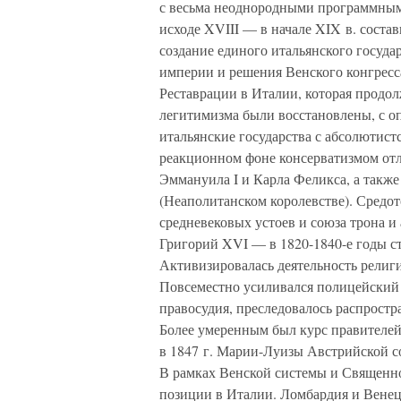
с весьма неоднородными программным
исходе XVIII — в начале XIX в. соста
создание единого итальянского госуд
империи и решения Венского конгресса
Реставрации в Италии, которая продол
легитимизма были восстановлены, с о
итальянские государства с абсолютис
реакционном фоне консерватизмом от
Эммануила I и Карла Феликса, а такж
(Неаполитанском королевстве). Средото
средневековых устоев и союза трона и
Григорий XVI — в 1820-1840-е годы с
Активизировалась деятельность религи
Повсеместно усиливался полицейский 
правосудия, преследовалось распрост
Более умеренным был курс правителей
в 1847 г. Марии-Луизы Австрийской со
В рамках Венской системы и Священно
позиции в Италии. Ломбардия и Венец