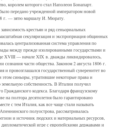
тво, королем которого стал Наполеон Бонапарт.
. было передано учрежденной императором новой
08 г. — зятю маршалу И. Мюрату.
зависимость крестьян и ряд сеньориальных
масштабная секуляризация и экспроприация общинных
валась централизованная система управления по
грады между прежде изолированными государствами и
це XVIII — начале XIX в. дважды ликвидировалось,
и сознания части общества. Законом 2 августа 1806 г.
ия и провозглашался государственный суверенитет во
и этом синьоры, утратившие некоторые права и
ю земельную собственность. В Италии получил
о Гражданского кодекса. Благодаря французскому
ве на полтора десятилетия было гарантировано
есте с тем Италия, как все чаще стали называть
 Апеннинского полуострова, рассматривалась
егион и источник людских и материальных ресурсов,
 в дипломатической игре с европейскими державами и