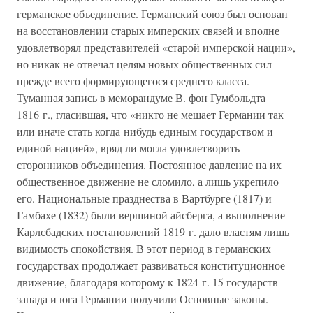
германское объединение. Германский союз был основан
на восстановлении старых имперских связей и вполне
удовлетворял представителей «старой имперской нации»,
но никак не отвечал целям новых общественных сил —
прежде всего формирующегося среднего класса.
Туманная запись в меморандуме В. фон Гумбольдта
1816 г., гласившая, что «никто не мешает Германии так
или иначе стать когда-нибудь единым государством и
единой нацией», вряд ли могла удовлетворить
сторонников объединения. Постоянное давление на их
общественное движение не сломило, а лишь укрепило
его. Национальные празднества в Вартбурге (1817) и
Гамбахе (1832) были вершиной айсберга, а выполнение
Карлсбадских постановлений 1819 г. дало властям лишь
видимость спокойствия. В этот период в германских
государствах продолжает развиваться конституционное
движение, благодаря которому к 1824 г. 15 государств
запада и юга Германии получили Основные законы.