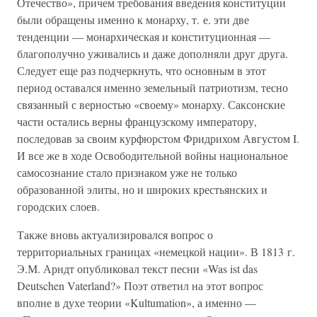
Отечество», причем требования введения конституции
были обращены именно к монарху, т. е. эти две
тенденции — монархическая и конституционная —
благополучно уживались и даже дополняли друг друга.
Следует еще раз подчеркнуть, что основным в этот
период оставался именно земельный патриотизм, тесно
связанный с верностью «своему» монарху. Саксонские
части остались верны французскому императору,
последовав за своим курфюрстом Фридрихом Августом I.
И все же в ходе Освободительной войны национальное
самосознание стало признаком уже не только
образованной элиты, но и широких крестьянских и
городских слоев.
Также вновь актуализировался вопрос о
территориальных границах «немецкой нации». В 1813 г.
Э.М. Арндт опубликовал текст песни «Was ist das
Deutschen Vaterland?» Поэт ответил на этот вопрос
вполне в духе теории «Kultumation», а именно —