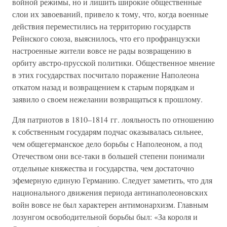
войной режимы, но и лишить широкие общественные
слои их завоеваний, привело к тому, что, когда военные
действия переместились на территорию государств
Рейнского союза, выяснилось, что его профранцузски
настроенные жители вовсе не рады возвращению в
орбиту австро-прусской политики. Общественное мнение
в этих государствах посчитало поражение Наполеона
откатом назад и возвращением к старым порядкам и
заявило о своем нежелании возвращаться к прошлому.
Для патриотов в 1810–1814 гг. лояльность по отношению
к собственным государям подчас оказывалась сильнее,
чем общегерманское дело борьбы с Наполеоном, а под
Отечеством они все-таки в большей степени понимали
отдельные княжества и государства, чем достаточно
эфемерную единую Германию. Следует заметить, что для
национального движения периода антинаполеоновских
войн вовсе не был характерен антимонархизм. Главным
лозунгом освободительной борьбы был: «За короля и