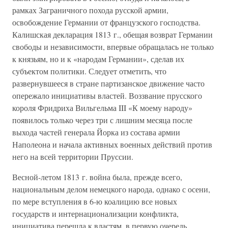
рамках Заграничного похода русской армии,
освобождение Германии от французского господства.
Калишская декларация 1813 г., обещая возврат Германии
свободы и независимости, впервые обращалась не только
к князьям, но и к «народам Германии», сделав их
субъектом политики. Следует отметить, что
развернувшееся в стране партизанское движение часто
опережало инициативы властей. Воззвание прусского
короля Фридриха Вильгельма III «К моему народу»
появилось только через три с лишним месяца после
выхода частей генерала Йорка из состава армии
Наполеона и начала активных военных действий против
него на всей территории Пруссии.
Весной-летом 1813 г. война была, прежде всего,
национальным делом немецкого народа, однако с осени,
по мере вступления в 6-ю коалицию все новых
государств и интернационализации конфликта,
инициатива перешла к властям, в первую очередь