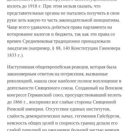
вплоть до 1918 г. При этом нельзя сказать, что
представительные органы не пытались получить в свои
руки хоть какую-то часть законодательной инициативы.
Чаще всего удавалось добиться права парламента на
вотирование налогов и бюджета, так как эти права со
времен Средневековья традиционно принадлежали
ландтагам (например, § 88, 140 Конституции Ганновера
1833 г.).
Наступившая общеевропейская реакция, которая была
закономерным ответом на потрясения, вызванные
революцией, нашла свое наиболее полное воплощение в
деятельности Священного союза. Созданный на Венском
конгрессе Германский союз, просуществовавший вплоть
до 1866 г., воспринял все слабые стороны Священной
Римской империи. Отсутствие единых институтов,
слабость демократических начал, гегемония Габсбургов,
неясность общих целей и спорность границ делали его
слабой пародией на ожидаемое большей частью немцев