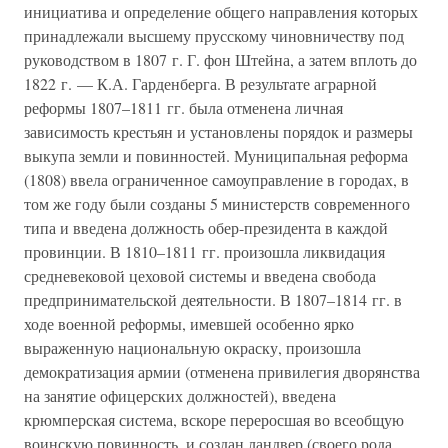
инициатива и определение общего направления которых
принадлежали высшему прусскому чиновничеству под
руководством в 1807 г. Г. фон Штейна, а затем вплоть до
1822 г. — К.А. Гарденберга. В результате аграрной
реформы 1807–1811 гг. была отменена личная
зависимость крестьян и установлены порядок и размеры
выкупа земли и повинностей. Муниципальная реформа
(1808) ввела ограниченное самоуправление в городах, в
том же году были созданы 5 министерств современного
типа и введена должность обер-президента в каждой
провинции. В 1810–1811 гг. произошла ликвидация
средневековой цеховой системы и введена свобода
предпринимательской деятельности. В 1807–1814 гг. в
ходе военной реформы, имевшей особенно ярко
выраженную национальную окраску, произошла
демократизация армии (отменена привилегия дворянства
на занятие офицерских должностей), введена
крюмперская система, вскоре переросшая во всеобщую
воинскую повинность, и создан ландвер (своего рода