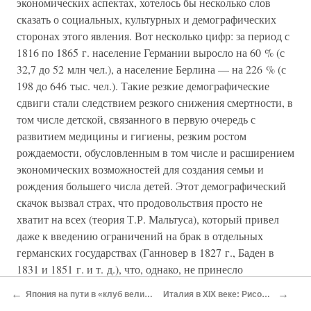
экономических аспектах, хотелось бы несколько слов
сказать о социальных, культурных и демографических
сторонах этого явления. Вот несколько цифр: за период с
1816 по 1865 г. население Германии выросло на 60 % (с
32,7 до 52 млн чел.), а население Берлина — на 226 % (с
198 до 646 тыс. чел.). Такие резкие демографические
сдвиги стали следствием резкого снижения смертности, в
том числе детской, связанного в первую очередь с
развитием медицины и гигиены, резким ростом
рождаемости, обусловленным в том числе и расширением
экономических возможностей для создания семьи и
рождения большего числа детей. Этот демографический
скачок вызвал страх, что продовольствия просто не
хватит на всех (теория Т.Р. Мальтуса), который привел
даже к введению ограничений на брак в отдельных
германских государствах (Ганновер в 1827 г., Баден в
1831 и 1851 г. и т. д.), что, однако, не принесло
ожидаемых результатов. В это время происходит и
←
→
Япония на пути в «клуб великих держав»
Италия в XIX веке: Рисорджименто
рождение современной семьи, которая состоит из