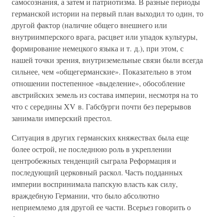
самосознания, а затем и патриотизма. В разные периоды
германской истории на первый план выходил то один, то
другой фактор (наличие общего внешнего или
внутриимперского врага, расцвет или упадок культуры,
формирование немецкого языка и т. д.), при этом, с
нашей точки зрения, внутриземельные связи были всегда
сильнее, чем «общегерманские». Показательно в этом
отношении постепенное «выделение», обособление
австрийских земель из состава империи, несмотря на то
что с середины XV в. Габсбурги почти без перерывов
занимали имперский престол.
Ситуация в других германских княжествах была еще
более острой, не последнюю роль в укреплении
центробежных тенденций сыграла Реформация и
последующий церковный раскол. Часть подданных
империи воспринимала папскую власть как силу,
враждебную Германии, что было абсолютно
неприемлемо для другой ее части. Всерьез говорить о