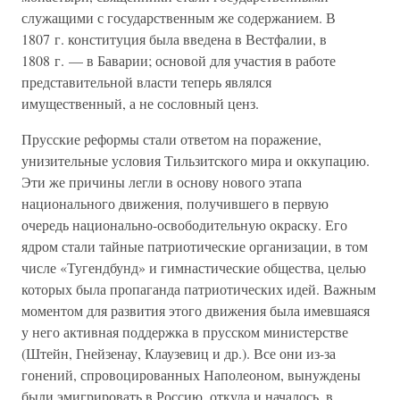
служащими с государственным же содержанием. В
1807 г. конституция была введена в Вестфалии, в
1808 г. — в Баварии; основой для участия в работе
представительной власти теперь являлся
имущественный, а не сословный ценз.
Прусские реформы стали ответом на поражение,
унизительные условия Тильзитского мира и оккупацию.
Эти же причины легли в основу нового этапа
национального движения, получившего в первую
очередь национально-освободительную окраску. Его
ядром стали тайные патриотические организации, в том
числе «Тугендбунд» и гимнастические общества, целью
которых была пропаганда патриотических идей. Важным
моментом для развития этого движения была имевшаяся
у него активная поддержка в прусском министерстве
(Штейн, Гнейзенау, Клаузевиц и др.). Все они из-за
гонений, спровоцированных Наполеоном, вынуждены
были эмигрировать в Россию, откуда и началось, в