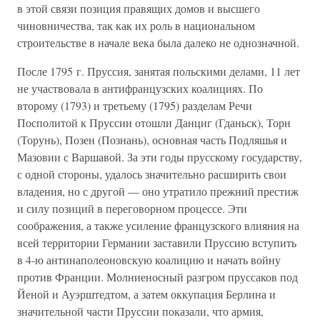
в этой связи позиция правящих домов и высшего
чиновничества, так как их роль в национальном
строительстве в начале века была далеко не однозначной.
После 1795 г. Пруссия, занятая польскими делами, 11 лет
не участвовала в антифранцузских коалициях. По
второму (1793) и третьему (1795) разделам Речи
Посполитой к Пруссии отошли Данциг (Гданьск), Торн
(Торунь), Позен (Познань), основная часть Подляшья и
Мазовии с Варшавой. За эти годы прусскому государству,
с одной стороны, удалось значительно расширить свои
владения, но с другой — оно утратило прежний престиж
и силу позиций в переговорном процессе. Эти
соображения, а также усиление французского влияния на
всей территории Германии заставили Пруссию вступить
в 4-ю антинаполеоновскую коалицию и начать войну
против Франции. Молниеносный разгром пруссаков под
Йеной и Ауэрштедтом, а затем оккупация Берлина и
значительной части Пруссии показали, что армия,