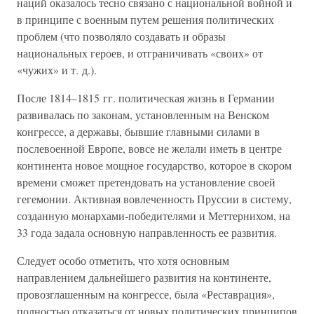
наций оказалось тесно связано с национальной войной и
в принципе с военным путем решения политических
проблем (что позволяло создавать и образы
национальных героев, и отграничивать «своих» от
«чужих» и т. д.).
После 1814–1815 гг. политическая жизнь в Германии
развивалась по законам, установленным на Венском
конгрессе, а державы, бывшие главными силами в
послевоенной Европе, вовсе не желали иметь в центре
континента новое мощное государство, которое в скором
времени сможет претендовать на установление своей
гегемонии. Активная вовлеченность Пруссии в систему,
созданную монархами-победителями и Меттернихом, на
33 года задала основную направленность ее развития.
Следует особо отметить, что хотя основным
направлением дальнейшего развития на континенте,
провозглашенным на конгрессе, была «Реставрация»,
полностью отказаться от новых политических принципов