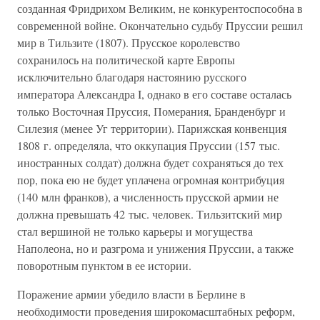
созданная Фридрихом Великим, не конкурентоспособна в
современной войне. Окончательно судьбу Пруссии решил
мир в Тильзите (1807). Прусское королевство
сохранилось на политической карте Европы
исключительно благодаря настоянию русского
императора Александра I, однако в его составе осталась
только Восточная Пруссия, Померания, Бранденбург и
Силезия (менее Уг территории). Парижская конвенция
1808 г. определяла, что оккупация Пруссии (157 тыс.
иностранных солдат) должна будет сохраняться до тех
пор, пока ею не будет уплачена огромная контрибуция
(140 млн франков), а численность прусской армии не
должна превышать 42 тыс. человек. Тильзитский мир
стал вершиной не только карьеры и могущества
Наполеона, но и разгрома и унижения Пруссии, а также
поворотным пунктом в ее истории.
Поражение армии убедило власти в Берлине в
необходимости проведения широкомасштабных реформ,