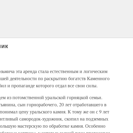
ник
озьмича эта аренда стала естественным и логическим
шей деятельности по раскрытию богатств Каменного
ил и пропаганде которого отдал все свои силы.
ем из потомственной уральской горняцкой семьи.
тьянина, сын горнорабочего, 20 лет отработавшего в
понимал цену уральского камня. К тому же он с 9 лет
лантливый самородок-художник, скопил на подземных
большую мастерскую по обработке камня. Особенно
наборные картины, у которых задний план прорисован