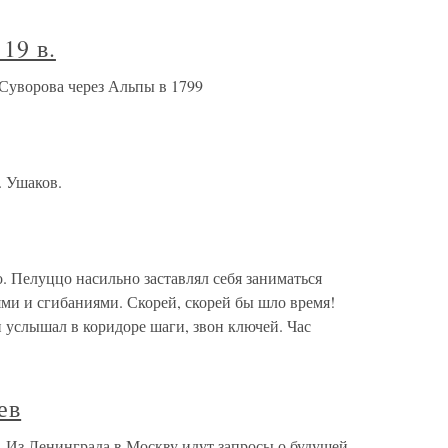
19 в.
 Суворова через Альпы в 1799
 Ушаков.
. Пелуццо насильно заставлял себя заниматься
и и сгибаниями. Скорей, скорей бы шло время!
 услышал в коридоре шаги, звон ключей. Час
ев
з Ленинграда в Москву идут запросы о будущей