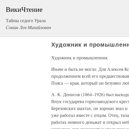
ВикиЧтение
Тайны седого Урала
Сонин Лев Михайлович
Художник и промышлен
Художник и промышленник
Иначе и быть не могло. Для Алексея К
продолжением всей его предшествовав
Пояса — края, который он безумно люб
А. К. Денисов (1864–1926) был выходц
Внук государева горнозаводского крес
Березовских шахтах, он хорошо знал и 
уже работал вместе с отцом. Отец, та
работах немного деньжат и открыл не
удавались ему знаменитые уральские 