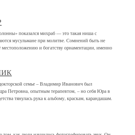
Р
нны» показался михраб — это такая ниша с
аются мусульмане при молитве. Сомнений быть не
 её местоположению и богатству орнаментации, именно
НИК
торской семье – Владимир Иванович был
дра Петровна, опытным терапевтом, – но себя Юра в
тства тянулась рука к альбому, краскам, карандашам.
о том, как люди научились фотографировать звук. Он