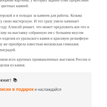
з цветных камней.
терской и в походах за камнем для работы. Козьма
ну свою мастерскую. И тот сразу умело начинает
 году Алексей решает, что может предложить кое-что и
скву на выставку собранную им с большим вкусом
и изделия из уральского камня и красивую рельефную
зу же приобрела известная московская гимназия.
наградой.
ником всех крупных промышленных выставок России и
делия из камня.
книг! 📚
писки в подарок
и наслаждайся