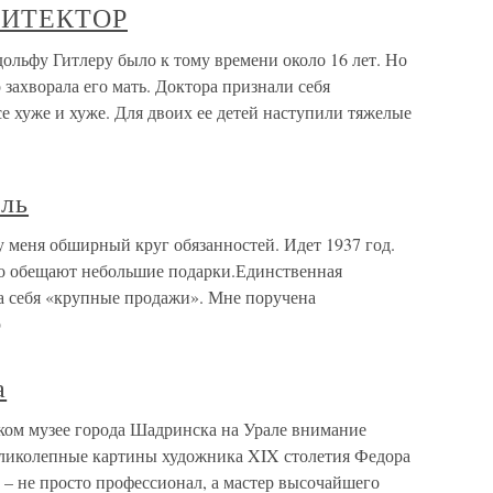
ХИТЕКТОР
у Гитлеру было к тому времени около 16 лет. Но
о захворала его мать. Доктора признали себя
 хуже и хуже. Для двоих ее детей наступили тяжелые
ель
 меня обширный круг обязанностей. Идет 1937 год.
 но обещают небольшие подарки.Единственная
на себя «крупные продажи». Мне поручена
р
а
ком музее города Шадринска на Урале внимание
еликолепные картины художника XIX столетия Федора
р – не просто профессионал, а мастер высочайшего