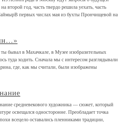
 на второй год, часть твердо решила уехать, часть
 ТаймырВ первых числах мая из бухты Прончищевой на
дин…»
ты бывал в Махачкале, в Музее изобразительных
ось туда ходить. Сначала мы с интересом разглядывали
рина, где, как мы считали, были изображены
знание
знание средневекового художника — сюжет, который
атуре освещался односторонне. Преобладает точка
 эпохи всецело оставались пленниками традиции,