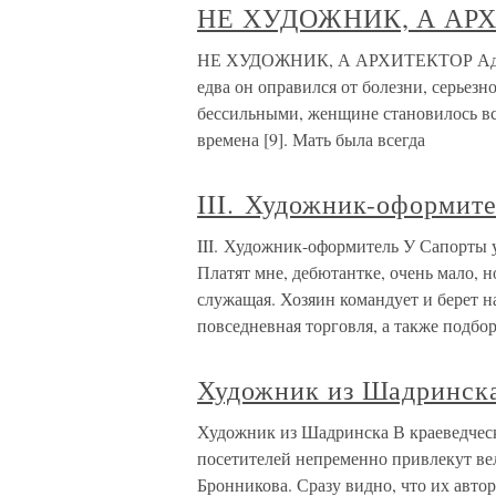
НЕ ХУДОЖНИК, А АР
НЕ ХУДОЖНИК, А АРХИТЕКТОР Адольф
едва он оправился от болезни, серьезн
бессильными, женщине становилось все
времена [9]. Мать была всегда
III. Художник-оформит
III. Художник-оформитель У Сапорты у
Платят мне, дебютантке, очень мало,
служащая. Хозяин командует и берет 
повседневная торговля, а также подбо
Художник из Шадринск
Художник из Шадринска В краеведчес
посетителей непременно привлекут в
Бронникова. Сразу видно, что их авто