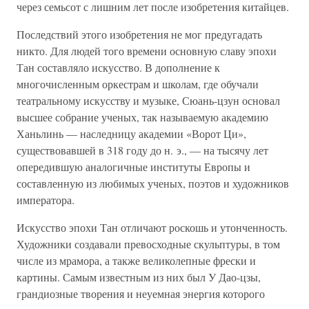
через семьсот с лишним лет после изобретения китайцев.
Последствий этого изобретения не мог предугадать
никто. Для людей того времени основную славу эпохи
Тан составляло искусство. В дополнение к
многочисленным оркестрам и школам, где обучали
театральному искусству и музыке, Сюань-цзун основал
высшее собрание ученых, так называемую академию
Ханьлинь — наследницу академии «Ворот Ци»,
существовавшей в 318 году до н. э., — на тысячу лет
опередившую аналогичные институты Европы и
составленную из любимых ученых, поэтов и художников
императора.
Искусство эпохи Тан отличают роскошь и утонченность.
Художники создавали превосходные скульптуры, в том
числе из мрамора, а также великолепные фрески и
картины. Самым известным из них был У Дао-цзы,
грандиозные творения и неуемная энергия которого