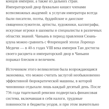
концов империи, а также из дальних стран.
Императорский двор буквально кишел членами
всевозможных академий: к услугам императора всегда
были писатели, поэты, буддийские и даосские
священнослужители, артисты, художники, каллиграфы,
искусные игроки в шахматы и специалисты в различных
областях знаний. Чаньань в период правления Сюань-
цзуна можно сравнить с Флоренцией эпохи Лоренцо
Медичи — в 40-х годах VIII века империя Тан достигла
своего расцвета и императорский двор в Чаньани
поражал блеском и величием.
Источником этого великолепия была возрождающаяся
экономика, что можно считать заслугой необыкновенно
эффективной бюрократической машины, в которой
чиновники отдыхали лишь каждый десятый день. После
736 года тщательной ревизии подверглась финансовая
система, включавшая в себя налоги, трудовые
повинности и бюджеты уездов, и при этом значительно