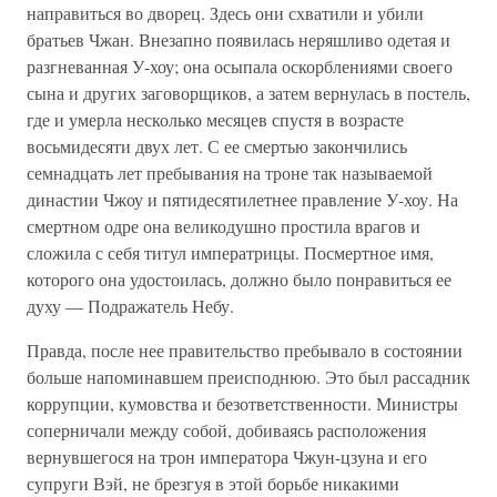
направиться во дворец. Здесь они схватили и убили
братьев Чжан. Внезапно появилась неряшливо одетая и
разгневанная У-хоу; она осыпала оскорблениями своего
сына и других заговорщиков, а затем вернулась в постель,
где и умерла несколько месяцев спустя в возрасте
восьмидесяти двух лет. С ее смертью закончились
семнадцать лет пребывания на троне так называемой
династии Чжоу и пятидесятилетнее правление У-хоу. На
смертном одре она великодушно простила врагов и
сложила с себя титул императрицы. Посмертное имя,
которого она удостоилась, должно было понравиться ее
духу — Подражатель Небу.
Правда, после нее правительство пребывало в состоянии
больше напоминавшем преисподнюю. Это был рассадник
коррупции, кумовства и безответственности. Министры
соперничали между собой, добиваясь расположения
вернувшегося на трон императора Чжун-цзуна и его
супруги Вэй, не брезгуя в этой борьбе никакими