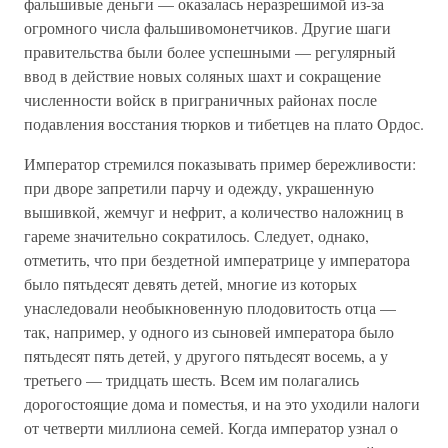
фальшивые деньги — оказалась неразрешимой из-за
огромного числа фальшивомонетчиков. Другие шаги
правительства были более успешными — регулярный
ввод в действие новых соляных шахт и сокращение
численности войск в приграничных районах после
подавления восстания тюрков и тибетцев на плато Ордос.
Император стремился показывать пример бережливости:
при дворе запретили парчу и одежду, украшенную
вышивкой, жемчуг и нефрит, а количество наложниц в
гареме значительно сократилось. Следует, однако,
отметить, что при бездетной императрице у императора
было пятьдесят девять детей, многие из которых
унаследовали необыкновенную плодовитость отца —
так, например, у одного из сыновей императора было
пятьдесят пять детей, у другого пятьдесят восемь, а у
третьего — тридцать шесть. Всем им полагались
дорогостоящие дома и поместья, и на это уходили налоги
от четверти миллиона семей. Когда император узнал о