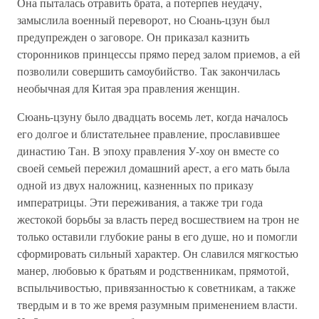
Она пыталась отравить брата, а потерпев неудачу,
замыслила военный переворот, но Сюань-цзун был
предупрежден о заговоре. Он приказал казнить
сторонников принцессы прямо перед залом приемов, а ей
позволили совершить самоубийство. Так закончилась
необычная для Китая эра правления женщин.
Сюань-цзуну было двадцать восемь лет, когда началось
его долгое и блистательнее правление, прославившее
династию Тан. В эпоху правления У-хоу он вместе со
своей семьей пережил домашний арест, а его мать была
одной из двух наложниц, казненных по приказу
императрицы. Эти переживания, а также три года
жестокой борьбы за власть перед восшествием на трон не
только оставили глубокие раны в его душе, но и помогли
сформировать сильный характер. Он славился мягкостью
манер, любовью к братьям и родственникам, прямотой,
вспыльчивостью, привязанностью к советникам, а также
твердым и в то же время разумным применением власти.