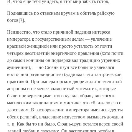
И, чтоб еще тебя увидеть, я этот мир забыть готов,
Поднявшись по отвесным кручам в обитель райскую
богов[7].
Неизвестно, что стало причиной падения интереса
императора к государственным делам — увлечение
красивой женщиной или просто усталость от почти
четырех десятилетий энергичного правления (хотя почти
до самой кончины он поддерживал традицию утренних
аудиенций), — но Сюань-цзун все больше увлекался
восточной разновидностью буддизма с его тантрической
практикой. При императорском дворе жили знаменитый
астроном и не менее знаменитый математик, которые
были приверженцами этого культа, обращавшегося к
магическим заклинаниям и мистике, что сближало его с
даосизмом. В распоряжении императора имелись адепты
обеих религий, владевшие искусством вызывать дождь и
т. п. Как бы то ни было, Сюань-цзун остался верен своей
давней любви к даосизму. Он распорядился, чтобы в