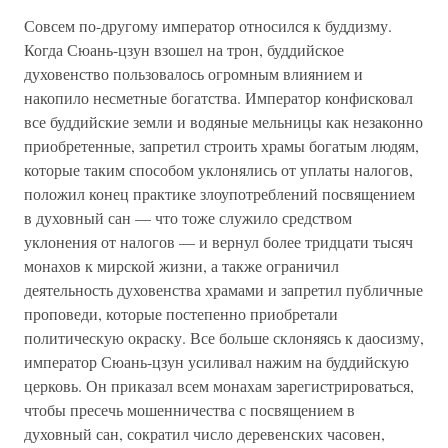
Совсем по-другому император относился к буддизму.
Когда Сюань-цзун взошел на трон, буддийское
духовенство пользовалось огромным влиянием и
накопило несметные богатства. Император конфисковал
все буддийские земли и водяные мельницы как незаконно
приобретенные, запретил строить храмы богатым людям,
которые таким способом уклонялись от уплаты налогов,
положил конец практике злоупотреблений посвящением
в духовный сан — что тоже служило средством
уклонения от налогов — и вернул более тридцати тысяч
монахов к мирской жизни, а также ограничил
деятельность духовенства храмами и запретил публичные
проповеди, которые постепенно приобретали
политическую окраску. Все больше склоняясь к даосизму,
император Сюань-цзун усиливал нажим на буддийскую
церковь. Он приказал всем монахам зарегистрироваться,
чтобы пресечь мошенничества с посвящением в
духовный сан, сократил число деревенских часовен,