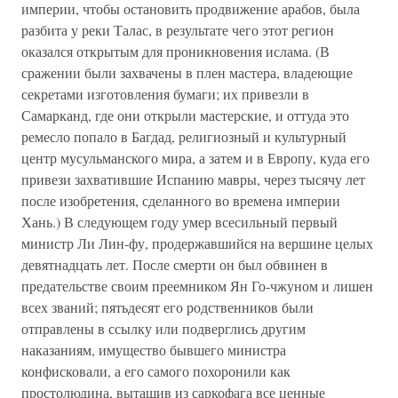
империи, чтобы остановить продвижение арабов, была
разбита у реки Талас, в результате чего этот регион
оказался открытым для проникновения ислама. (В
сражении были захвачены в плен мастера, владеющие
секретами изготовления бумаги; их привезли в
Самарканд, где они открыли мастерские, и оттуда это
ремесло попало в Багдад, религиозный и культурный
центр мусульманского мира, а затем и в Европу, куда его
привези захватившие Испанию мавры, через тысячу лет
после изобретения, сделанного во времена империи
Хань.) В следующем году умер всесильный первый
министр Ли Лин-фу, продержавшийся на вершине целых
девятнадцать лет. После смерти он был обвинен в
предательстве своим преемником Ян Го-чжуном и лишен
всех званий; пятьдесят его родственников были
отправлены в ссылку или подверглись другим
наказаниям, имущество бывшего министра
конфисковали, а его самого похоронили как
простолюдина, вытащив из саркофага все ценные