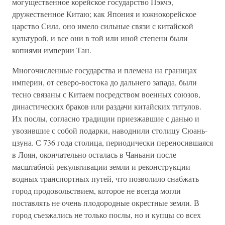
могущественное корейское государство Пэкчэ,
дружественное Китаю; как Япония и южнокорейское
царство Сила, оно имело сильные связи с китайской
культурой, и все они в той или иной степени были
копиями империи Тан.
Многочисленные государства и племена на границах
империи, от северо-востока до дальнего запада, были
тесно связаны с Китаем посредством военных союзов,
династических браков или раздачи китайских титулов.
Их послы, согласно традиции приезжавшие с данью и
увозившие с собой подарки, наводнили столицу Сюань-
цзуна. С 736 года столица, периодически переносившаяся
в Лоян, окончательно осталась в Чаньани после
масштабной рекультивации земли и реконструкции
водных транспортных путей, что позволило снабжать
город продовольствием, которое не всегда могли
поставлять не очень плодородные окрестные земли. В
город съезжались не только послы, но и купцы со всех