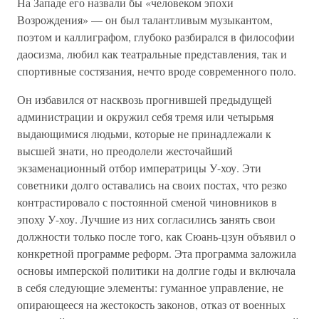
На Западе его назвали бы «человеком эпохи
Возрождения» — он был талантливым музыкантом,
поэтом и каллиграфом, глубоко разбирался в философии
даосизма, любил как театральные представления, так и
спортивные состязания, нечто вроде современного поло.
Он избавился от насквозь прогнившей предыдущей
администрации и окружил себя тремя или четырьмя
выдающимися людьми, которые не принадлежали к
высшей знати, но преодолели жесточайший
экзаменационный отбор императрицы У-хоу. Эти
советники долго оставались на своих постах, что резко
контрастировало с постоянной сменой чиновников в
эпоху У-хоу. Лучшие из них согласились занять свои
должности только после того, как Сюань-цзун объявил о
конкретной программе реформ. Эта программа заложила
основы имперской политики на долгие годы и включала
в себя следующие элементы: гуманное управление, не
опирающееся на жестокость законов, отказ от военных