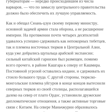
губернаторам — нередко происходившим из числа
варваров, — что по замыслу центрального правительства
должно было обеспечить их лучшую управляемость.
Как и обещал Сюань-цзун своему первому министру,
основной задачей армии стала оборона, а не расширение
империи. На протяжении почти четырех десятилетий
удавалось успешно сдерживать как непокорных тибетцев,
так и племена восточных тюрков в Центральной Азии,
куда уже добрались щупальца арабской экспансии;
сильный китайский гарнизон был размещен, помимо
всего прочего, в районе Кашгара к северу от Кашмира.
Постоянной угрозой оставались кидани, и сдерживать их
стоило большого труда. С другой стороны, тюркско-
монгольские племена уйгуров в конце концов вытеснили
северных тюрков из своей столицы, располагавшейся
далеко на север от плато Ордос, установили дружеские
дипломатические отношения, а также активные торговые
связи с Китаем. На севере Маньчжурии образовалось