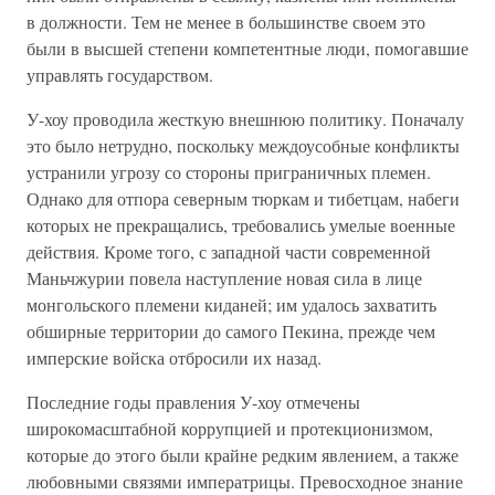
в должности. Тем не менее в большинстве своем это
были в высшей степени компетентные люди, помогавшие
управлять государством.
У-хоу проводила жесткую внешнюю политику. Поначалу
это было нетрудно, поскольку междоусобные конфликты
устранили угрозу со стороны приграничных племен.
Однако для отпора северным тюркам и тибетцам, набеги
которых не прекращались, требовались умелые военные
действия. Кроме того, с западной части современной
Маньчжурии повела наступление новая сила в лице
монгольского племени киданей; им удалось захватить
обширные территории до самого Пекина, прежде чем
имперские войска отбросили их назад.
Последние годы правления У-хоу отмечены
широкомасштабной коррупцией и протекционизмом,
которые до этого были крайне редким явлением, а также
любовными связями императрицы. Превосходное знание