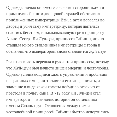
Однажды ночью он вместе со своими сторонниками и
примкнувшей к ним дворцовой стражей обезглавил
приближенных императрицы Вэй, а затем ворвался во
дворец и убил саму императрицу, которая пыталась
спастись бегством, и накладывавшую грим принцессу
Ан-ло. Сестра Ли Лун-цзи, принцесса Тай-пин, лично
стащила юного ставленника императрицы с трона и
объявила, что императором вновь становится Жуй-цзун.
Реальная власть перешла в руки этой принцессы, потому
что Жуй-цзун был начисто лишен энергии и честолюбия.
Однако усиливающийся хаос в управлении и проблемы
на границах империи заставили его занервничать, а
знамение в виде яркой кометы побудило отречься от
престола в пользу сына. В 712 году Ли Лун-цзи стал
императором — в анналах истории он остался под
именем Сюань-цзун. Отношения между ним и
честолюбивой принцессой Тай-пин быстро испортились.