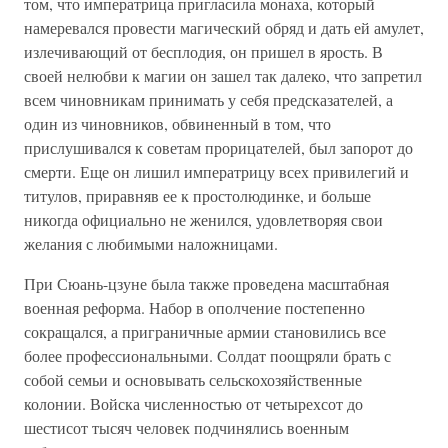
том, что императрица пригласила монаха, который
намеревался провести магический обряд и дать ей амулет,
излечивающий от бесплодия, он пришел в ярость. В
своей нелюбви к магии он зашел так далеко, что запретил
всем чиновникам принимать у себя предсказателей, а
один из чиновников, обвиненный в том, что
прислушивался к советам прорицателей, был запорот до
смерти. Еще он лишил императрицу всех привилегий и
титулов, приравняв ее к простолюдинке, и больше
никогда официально не женился, удовлетворяя свои
желания с любимыми наложницами.
При Сюань-цзуне была также проведена масштабная
военная реформа. Набор в ополчение постепенно
сокращался, а приграничные армии становились все
более профессиональными. Солдат поощряли брать с
собой семьи и основывать сельскохозяйственные
колонии. Войска численностью от четырехсот до
шестисот тысяч человек подчинялись военным