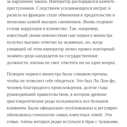
за нарушение закона. Император распорядился казнить
преступников. Следствием усиливающихся интриг и
раскола на фракции стали обвинения в предательстве и
несколько казней высших сановников. Вновь подняли
голову коррупция и кумовство. Так, например,
известный своим невежеством сын первого министра
получил высшие отметки на экзаменах, но, когда
узнавший об этом император лично провел повторный
экзамен среди кандидатов на государственные
должности, юноша не смог ответить ни на один вопрос.
Позиции первого министра были слишком прочны,
чтобы он позволил себе обидеться. Это был Ли Лин-фу,
человек благородного происхождения, долгие годы
руководивший правительством, в котором древние
аристократические роды пользовались все большим
влиянием. Были официально опубликованы и регулярно
обновлялись генеалогии самых известных семей. Эти
семьи, члены которых редко вступали в брак с чужаками,