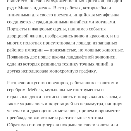
ставят его, по словам художественных критиков, «в один
ряд с Микеланджело». В его работах, которые были
типичными для своего времени, индийская метафизика
соединяется с традиционными китайскими мотивами.
Портреты и жанровые сцены, например события
дворцовой жизни, изображались живо и красочно, и на
многих полотнах присутствовали лошади из западных
районов империи — приземистые, но мощные животные.
Появились две новые школы ландшафтной живописи,
одна из которых развивала технику точных линий, а
другая использовала монохромную графику.
Расцвело искусство ювелиров, работавших с золотом и
серебром. Мебель, музыкальные инструменты и
игральные доски расписывались и покрывались лаком, а
также украшались инкрустацией из перламутра, панциря
черепахи и драгоценных металлов, причем в орнаменте
преобладали животные и растительные мотивы.
Обратную сторону зеркал покрывали слоем золота или