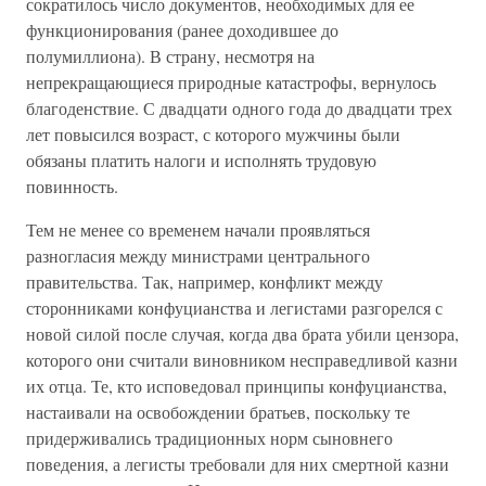
сократилось число документов, необходимых для ее
функционирования (ранее доходившее до
полумиллиона). В страну, несмотря на
непрекращающиеся природные катастрофы, вернулось
благоденствие. С двадцати одного года до двадцати трех
лет повысился возраст, с которого мужчины были
обязаны платить налоги и исполнять трудовую
повинность.
Тем не менее со временем начали проявляться
разногласия между министрами центрального
правительства. Так, например, конфликт между
сторонниками конфуцианства и легистами разгорелся с
новой силой после случая, когда два брата убили цензора,
которого они считали виновником несправедливой казни
их отца. Те, кто исповедовал принципы конфуцианства,
настаивали на освобождении братьев, поскольку те
придерживались традиционных норм сыновнего
поведения, а легисты требовали для них смертной казни