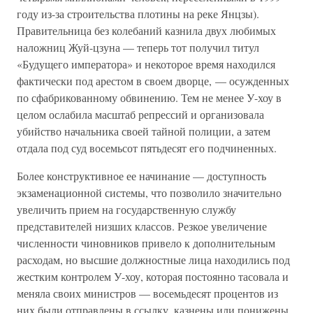
году из-за строительства плотины на реке Янцзы).
Правительница без колебаний казнила двух любимых
наложниц Жуй-цзуна — теперь тот получил титул
«Будущего императора» и некоторое время находился
фактически под арестом в своем дворце, — осужденных
по сфабрикованному обвинению. Тем не менее У-хоу в
целом ослабила масштаб репрессий и организовала
убийство начальника своей тайной полиции, а затем
отдала под суд восемьсот пятьдесят его подчиненных.
Более конструктивное ее начинание — доступность
экзаменационной системы, что позволило значительно
увеличить прием на государственную службу
представителей низших классов. Резкое увеличение
численности чиновников привело к дополнительным
расходам, но высшие должностные лица находились под
жестким контролем У-хоу, которая постоянно тасовала и
меняла своих министров — восемьдесят процентов из
них были отправлены в ссылку, казнены или понижены