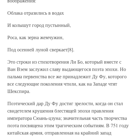
воображения:
Облака отразились в водах
И колышут город пустынный,
Роса, как зерна жемчужин,
Под осенней луной сверкает[8].
Это строки из стихотворения Ли Бо, который вместе с
Ван Вэем заслужил славу выдающегося поэта эпохи. Но
пальма первенства все же принадлежит Ду Фу, которого
все следующие поколения чтили, как на Западе чтят
Шекспира.
Поэтический дар Ду Фу достиг зрелости, когда он стал
свидетелем крушения блестящей эпохи правления
императора Сюань-цзуна; значительная часть творчества
поэта посвящена этим трагическим событиям. В 751 году
китайская армия, отправленная на крайний запад