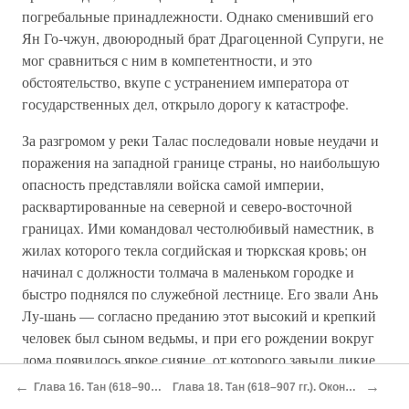
погребальные принадлежности. Однако сменивший его
Ян Го-чжун, двоюродный брат Драгоценной Супруги, не
мог сравниться с ним в компетентности, и это
обстоятельство, вкупе с устранением императора от
государственных дел, открыло дорогу к катастрофе.
За разгромом у реки Талас последовали новые неудачи и
поражения на западной границе страны, но наибольшую
опасность представляли войска самой империи,
расквартированные на северной и северо-восточной
границах. Ими командовал честолюбивый наместник, в
жилах которого текла согдийская и тюркская кровь; он
начинал с должности толмача в маленьком городке и
быстро поднялся по служебной лестнице. Его звали Ань
Лу-шань — согласно преданию этот высокий и крепкий
человек был сыном ведьмы, и при его рождении вокруг
дома появилось яркое сияние, от которого завыли дикие
звери, — и он жестоко враждовал с Ян Го-чжуном. Когда
←
→
Глава 16. Тан (618–907 гг.)
Глава 18. Тан (618–907 гг.). Окончание
министр заподозрил Ань Лу-шаня в мятеже (из-за