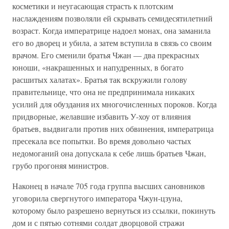
косметики и неугасающая страсть к плотским
наслаждениям позволяли ей скрывать семидесятилетний
возраст. Когда императрице надоел монах, она заманила
его во дворец и убила, а затем вступила в связь со своим
врачом. Его сменили братья Чжан — два прекрасных
юноши, «накрашенных и напудренных, в богато
расшитых халатах». Братья так вскружили голову
правительнице, что она не предпринимала никаких
усилий для обуздания их многочисленных пороков. Когда
придворные, желавшие избавить У-хоу от влияния
братьев, выдвигали против них обвинения, императрица
пресекала все попытки. Во время довольно частых
недомоганий она допускала к себе лишь братьев Чжан,
грубо прогоняя министров.
Наконец в начале 705 года группа высших сановников
уговорила свергнутого императора Чжун-цзуна,
которому было разрешено вернуться из ссылки, покинуть
дом и с пятью сотнями солдат дворцовой стражи