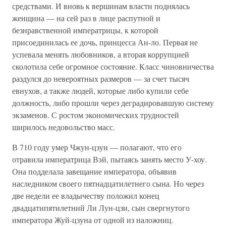
средствами. И вновь к вершинам власти поднялась
женщина — на сей раз в лице распутной и
безнравственной императрицы, к которой
присоединилась ее дочь, принцесса Ан-ло. Первая не
успевала менять любовников, а вторая коррупцией
сколотила себе огромное состояние. Класс чиновничества
раздулся до невероятных размеров — за счет тысяч
евнухов, а также людей, которые либо купили себе
должность, либо прошли через деградировавшую систему
экзаменов. С ростом экономических трудностей
ширилось недовольство масс.
В 710 году умер Чжун-цзун — полагают, что его
отравила императрица Вэй, пытаясь занять место У-хоу.
Она подделала завещание императора, объявив
наследником своего пятнадцатилетнего сына. Но через
две недели ее владычеству положил конец
двадцатипятилетний Ли Лун-цзи, сын свергнутого
императора Жуй-цзуна от одной из наложниц.