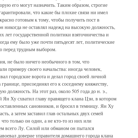
орую его могут назначить. Таким образом, строгие
арантировали, что какие бы плохие связи ни имел
екрасно готовым к тому, чтобы получить пост в
он никогда не оставлял надежд на высокую должность,
их лет государственной политики взяточничества и
огда ему было уже почти пятьдесят лет, политические
го перед трудным выбором.
я, не было ничего необычного в том, что
ли примеру своего начальства: иногда человек,
вал городские ворота и делал город своей личной
а границе, присоединял его к соседнему княжеству,
 должность. На этот раз, около 505 года до н. э.,
 Ян Ху схватил главу правящего клана Цзи, в котором
поставленных сановников, и бросил в темницу. Ян Ху
сть, а затем заставил глав остальных двух семей
что только он один, а не кто-то из них или
ем всего Лу. Силой или обманом он пытался
 завоевал доверие управителя домашнего города клана