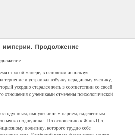
о империи. Продолжение
одолжение
ремя строгой манере, в основном используя
л терпение и устраивал взбучку нерадивому ученику,
оторый усердно старался жить в соответствии со своей
го отношения с учениками отмечены психологической
простодушным, импульсивным парнем, наделенным
 он мягко подшучивал. По отношению к Жань Цю,
бициозному политику, которого трудно себе
надежное дело, Конфуций порою бывал резок, но тот