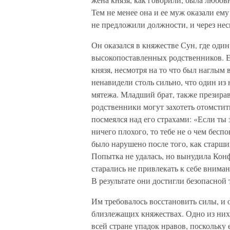
Тем не менее она и ее муж оказали ему
не предложили должности, и через нес
Он оказался в княжестве Сун, где один
высокопоставленных родственников. 
князя, несмотря на то что был наглым
ненавидели столь сильно, что один из 
мятежа. Младший брат, также презира
родственники могут захотеть отомстит
посмеялся над его страхами: «Если ты 
ничего плохого, то тебе не о чем бесп
было нарушено после того, как старший
Попытка не удалась, но вынудила Конф
старались не привлекать к себе вниман
В результате они достигли безопасной
Им требовалось восстановить силы, и 
близлежащих княжествах. Одно из них
всей стране упадок нравов, поскольку