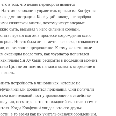
 его в том, что целью переворота является
я. На этом основании управитель пригласил Конфуция
то в администрации. Конфуций никогда не одобрял
 ими княжеской власти, поэтому искус впервые
жно быть, вызывал у него сильный соблазн,
 стать первым шагом в процессе возрождения всего
ую роль. Но это была лишь мечта человека, сознающего
слив, он отклонил предложение. К тому же истинные
ем очевидны после того, как узурпатор попытался
го как планы Ян Ху были раскрыты в последний момент,
ство Ци, где он тщетно пытался вызвать вторжение в
 власть.
ознать потребность в чиновниках, которые не
онфуция начали добиваться признания. Они получали
есьма влиятельный пост управляющего в семействе
получил, несмотря на то что младший сын главы семьи
ителя. Когда Конфуций увидел, что его друзья
сти, в то время как их учитель оказался обойденным,