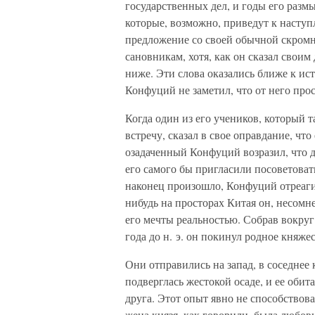
государственных дел, и годы его раз
которые, возможно, приведут к насту
предложение со своей обычной скром
сановникам, хотя, как он сказал своим
ниже. Эти слова оказались ближе к ис
Конфуций не заметил, что от него про
Когда один из его учеников, который 
встречу, сказал в свое оправдание, чт
озадаченный Конфуций возразил, что д
его самого бы пригласили посоветоват
наконец произошло, Конфуций отреаги
нибудь на просторах Китая он, несомн
его мечты реальностью. Собрав вокруг
года до н. э. он покинул родное княжес
Они отправились на запад, в соседнее
подверглась жестокой осаде, и ее обита
друга. Этот опыт явно не способство
жена князя, как говорили, была любов