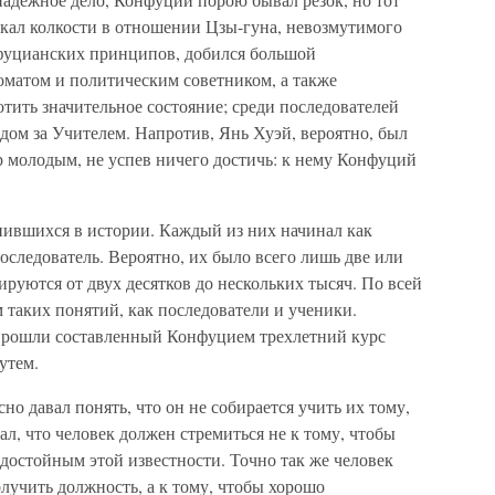
скал колкости в отношении Цзы-гуна, невозмутимого
нфуцианских принципов, добился большой
матом и политическим советником, а также
отить значительное состояние; среди последователей
дом за Учителем. Напротив, Янь Хуэй, вероятно, был
р молодым, не успев ничего достичь: к нему Конфуций
нившихся в истории. Каждый из них начинал как
следователь. Вероятно, их было всего лишь две или
руются от двух десятков до нескольких тысяч. По всей
 таких понятий, как последователи и ученики.
прошли составленный Конфуцием трехлетний курс
утем.
 давал понять, что он не собирается учить их тому,
тал, что человек должен стремиться не к тому, чтобы
ь достойным этой известности. Точно так же человек
олучить должность, а к тому, чтобы хорошо