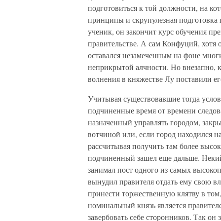
подготовиться к той должности, на кот
принципы и скрупулезная подготовка г
ученик, он закончит курс обучения пр
правительстве. А сам Конфуций, хотя 
оставался незамеченным на фоне мног
неприкрытой алчности. Но внезапно, к
волнения в княжестве Лу поставили е
Учитывая существовавшие тогда услови
подчиненные время от времени следова
назначенный управлять городом, закры
вотчиной или, если город находился н
рассчитывая получить там более высокую
подчиненный зашел еще дальше. Некий
занимал пост одного из самых высоко
вынудил правителя отдать ему свою вла
принести торжественную клятву в том, 
номинальный князь является правител
завербовать себе сторонников. Так он