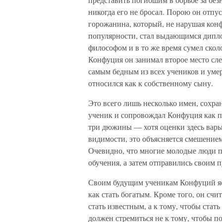
никогда его не бросал. Порою он отпу
горожанина, который, не нарушая ко
популярности, стал выдающимся дипло
философом и в то же время сумел скол
Конфуция он занимал второе место сле
самым бедным из всех учеников и уме
относился как к собственному сыну.
Это всего лишь несколько имен, сохра
ученик и сопровождал Конфуция как по
три дюжины — хотя оценки здесь варьи
видимости, это объясняется смешением
Очевидно, что многие молодые люди 
обучения, а затем отправились своим п
Своим будущим ученикам Конфуций ясно
как стать богатым. Кроме того, он счи
стать известным, а к тому, чтобы стат
должен стремиться не к тому, чтобы п