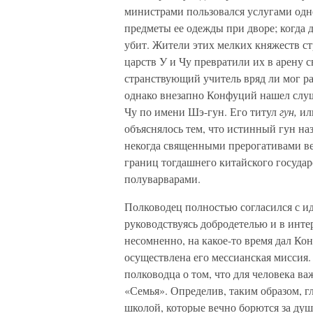
министрами пользовался услугами од
предметы ее одежды при дворе; когда 
убит. Жители этих мелких княжеств с
царств У и Чу превратили их в арену 
странствующий учитель вряд ли мог ра
однако внезапно Конфуций нашел слуш
Чу по имени Шэ-гун. Его титул
гун,
ил
объяснялось тем, что истинный гун на
некогда священными прерогативами ве
границ тогдашнего китайского государ
полуварварами.
Полководец полностью согласился с ид
руководствуясь добродетелью и в интер
несомненно, на какое-то время дал Кон
осуществлена его мессианская миссия.
полководца о том, что для человека ва
«Семья». Определив, таким образом, г
школой, которые вечно борются за душ