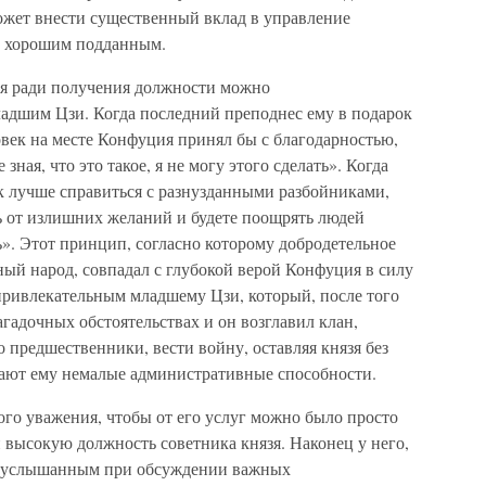
может внести существенный вклад в управление
чи хорошим подданным.
я ради получения должности можно
адшим Цзи. Когда последний преподнес ему в подарок
овек на месте Конфуция принял бы с благодарностью,
зная, что это такое, я не могу этого сделать». Когда
к лучше справиться с разнузданными разбойниками,
ь от излишних желаний и будете поощрять людей
ь». Этот принцип, согласно которому добродетельное
ый народ, совпадал с глубокой верой Конфуция в силу
 привлекательным младшему Цзи, который, после того
агадочных обстоятельствах и он возглавил клан,
о предшественники, вести войну, оставляя князя без
вают ему немалые административные способности.
о уважения, чтобы от его услуг можно было просто
и высокую должность советника князя. Наконец у него,
ть услышанным при обсуждении важных