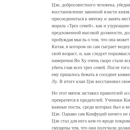
Цзи, добросовестного человека, убедив
восстановление законной власти княз
присоединиться к мятежу и занять мес
мораль «Трех семей», как и узурпацию
предложенной высокой должности, дол
пробуждая мысль о том, что она может
Китая, в котором он сам сыграет видн
свой возраст, и, как следует поразмы
намерения Ян Ху очень скоро стали вс
убить глав всех трех семей. После то
ему пришлось бежать в соседнее княже
Лу. В итоге клан Цзи восстановил свою
Но этот мятеж заставил правителей ос
превратятся в предателей. Ученики К
важные посты, среди которых был и в
Цзи. Однако сам Конфуций ничего не 
Цзи стал для него кем-то вроде покров
смущены тем, что они получили должно