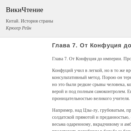
ВикиЧтение
Китай. История страны
Крюгер Рейн
Глава 7. От Конфуция д
Глава 7. От Конфуция до империи. Пр
Конфуций учил в легкой, но в то же в
консультативный метод. Порою он теря
но это были редкие срывы человека, к
верой и под полным самоконтролем. Е
проницательностью великого учителя.
Например, над Цзы-лу, грубоватым, 
солдатской прямотой и преданностью,
весьма одаренному, вкрадчивому и ам
представить погибшим в борьбе за без