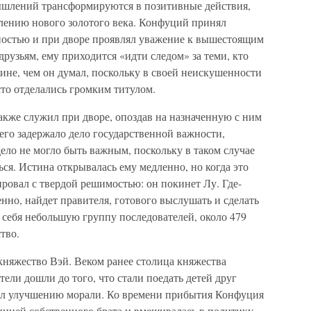
мышлений трансформируются в позитивные действия,
плению нового золотого века. Конфуций принял
ностью и при дворе проявлял уважение к вышестоящим
 друзьям, ему приходится «идти следом» за теми, кто
тине, чем он думал, поскольку в своей неискушенности
сто отделались громким титулом.
также служил при дворе, опоздав на назначенную с ним
о его задержало дело государственной важности,
ело не могло быть важным, поскольку в таком случае
ься. Истина открывалась ему медленно, но когда это
ровал с твердой решимостью: он покинет Лу. Где-
енно, найдет правителя, готового выслушать и сделать
 себя небольшую группу последователей, около 479
тво.
 княжество Вэй. Веком ранее столица княжества
тели дошли до того, что стали поедать детей друг
вал улучшению морали. Ко времени прибытия Конфуция
ницей собственного брата и вмешивалась в политику.