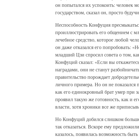
он попытался их успокоить: человек 
государством, сказал он, просто буду
Неспособность Конфуция пресмыкатьс
проиллюстрировать его общением с мл
лечебное средство, которое любой чел
он даже отказался его попробовать: «Не 
младший Цзи спросил совета о том, ка
Конфуций сказал: «Если вы откажетес
наградами, они не станут разбойничат
правительство порождает добродетельн
личного примера. Но он не показался
как его единокровный брат умер при з
проявил такую же готовность, как и ег
власти, хотя хроники все же приписы
Но Конфуций добился слишком большог
так отказаться. Вскоре ему предложил
казалось, появилась возможность бы