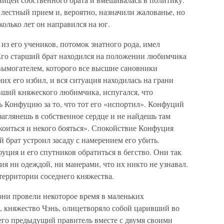
 лестный прием и, вероятно, назначили жалованье, но
колько лет он направился на юг.
 из его учеников, потомок знатного рода, имел
Его старший брат находился на положении любимчика
 вымогателем, которого все высшие сановники
них его избил, и вся ситуация находилась на грани
вший княжеского любимчика, испугался, что
ь Конфуцию за то, что тот его «испортил». Конфуций
заглянешь в собственное сердце и не найдешь там
окоиться и некого бояться». Спокойствие Конфуция
 брат устроил засаду с намерением его убить.
уция и его спутников обратиться в бегство. Они так
ия ни одеждой, ни манерами, что их никто не узнавал.
 территории соседнего княжества.
они провели некоторое время в маленьких
, княжество Чэнь, олицетворяло собой царивший во
 его предыдущий правитель вместе с двумя своими