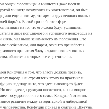
ной общей любовницы, а министры даже носили
другой министр возмутился их хвастовством, он был
традали еще и потому, что армии двух великих южных
своей борьбы. В этой грозной атмосфере
ссчитывать на то, что его слова будут услышаны,
ателя в лице популярного и успешного полководца из
и князь, был выше занимаемого им положения. Это
зывал себя ваном, или царем, открыто пренебрегая
рховного правителя Чжоу, отдаленного от южных
ства, обитатели которых все еще считались
еей Конфуция о том, что власть должна править,
есах народа. Он стремился к этому на практике и,
фуцию надежду на то, что здесь наконец-то будет
 Но все надежды рухнули после того, как на вопрос
жнее, государство или его семья, Конфуций ответил:
лавное различие между авторитарной и либеральной
у человечества, Конфуций привел в смятение Шэ-гуна.