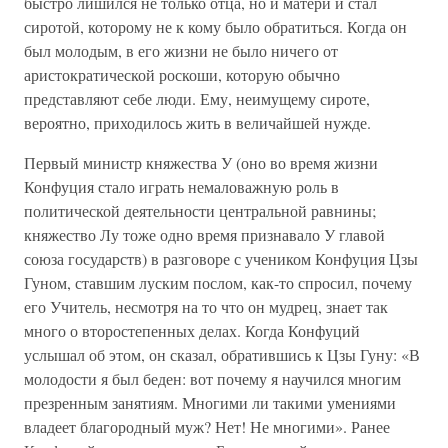
быстро лишился не только отца, но и матери и стал
сиротой, которому не к кому было обратиться. Когда он
был молодым, в его жизни не было ничего от
аристократической роскоши, которую обычно
представляют себе люди. Ему, неимущему сироте,
вероятно, приходилось жить в величайшей нужде.
Первый министр княжества У (оно во время жизни
Конфуция стало играть немаловажную роль в
политической деятельности центральной равнины;
княжество Лу тоже одно время признавало У главой
союза государств) в разговоре с учеником Конфуция Цзы
Гуном, ставшим луским послом, как-то спросил, почему
его Учитель, несмотря на то что он мудрец, знает так
много о второстепенных делах. Когда Конфуций
услышал об этом, он сказал, обратившись к Цзы Гуну: «В
молодости я был беден: вот почему я научился многим
презренным занятиям. Многими ли такими умениями
владеет благородный муж? Нет! Не многими». Ранее