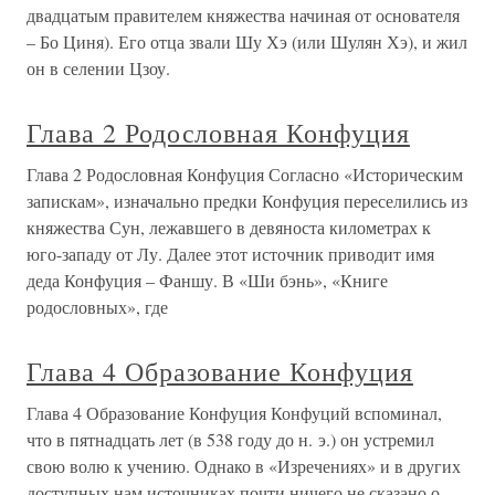
двадцатым правителем княжества начиная от основателя
– Бо Циня). Его отца звали Шу Хэ (или Шулян Хэ), и жил
он в селении Цзоу.
Глава 2 Родословная Конфуция
Глава 2 Родословная Конфуция Согласно «Историческим
запискам», изначально предки Конфуция переселились из
княжества Сун, лежавшего в девяноста километрах к
юго-западу от Лу. Далее этот источник приводит имя
деда Конфуция – Фаншу. В «Ши бэнь», «Книге
родословных», где
Глава 4 Образование Конфуция
Глава 4 Образование Конфуция Конфуций вспоминал,
что в пятнадцать лет (в 538 году до н. э.) он устремил
свою волю к учению. Однако в «Изречениях» и в других
доступных нам источниках почти ничего не сказано о