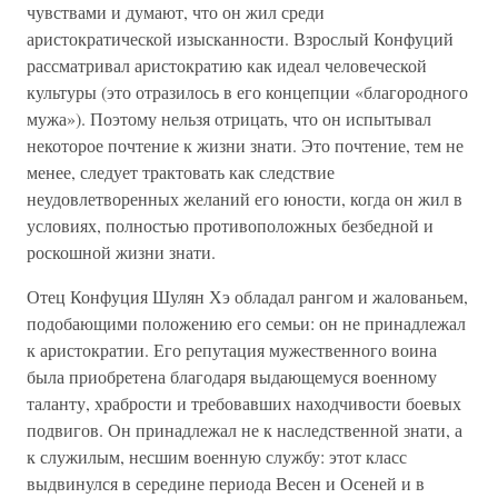
чувствами и думают, что он жил среди
аристократической изысканности. Взрослый Конфуций
рассматривал аристократию как идеал человеческой
культуры (это отразилось в его концепции «благородного
мужа»). Поэтому нельзя отрицать, что он испытывал
некоторое почтение к жизни знати. Это почтение, тем не
менее, следует трактовать как следствие
неудовлетворенных желаний его юности, когда он жил в
условиях, полностью противоположных безбедной и
роскошной жизни знати.
Отец Конфуция Шулян Хэ обладал рангом и жалованьем,
подобающими положению его семьи: он не принадлежал
к аристократии. Его репутация мужественного воина
была приобретена благодаря выдающемуся военному
таланту, храбрости и требовавших находчивости боевых
подвигов. Он принадлежал не к наследственной знати, а
к служилым, несшим военную службу: этот класс
выдвинулся в середине периода Весен и Осеней и в