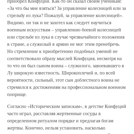
приобрел Конфуций. Как-то он сказал своим ученикам:
«За что бы мне взяться? За управление колесницей или за
стрельбу из лука? Пожалуй, за управление колесницей».
Видимо, он так и не захотел как следует научиться
военным искусствам – управлению боевой колесницей
или стрельбе из лука в случае чрезвычайного положения
в стране, а служилый в армии не мог этим пренебречь.
Но стремление к приобретению подобных умений не
соответствовало образу мыслей Конфуция, несмотря на
то что он был сыном воина – служилого, завоевавшего в
Лу широкую известность. Широкоплечий и, по всей
вероятности, сильный, этот сын доблестного воина не
стремился к достижениям на профессиональном военном
поприще.
Согласно «Историческим запискам», в детстве Конфуций
часто играл, расставляя жертвенные сосуды в
определенном ритуалом порядке и предлагая богам
жертвы. Конечно, нельзя установить, насколько