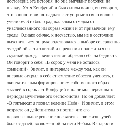
достоверна эта история, но она выглядит похожей на
правду. Хотя Конфуций и был сыном воина, он говорил,
что в юности «в пятнадцать лет устремил свою волю к
учению». Это было радикальным отходом от
унаследованного им образа жизни и от привычной ему
среды. Однако сейчас, к несчастью, мы не в состоянии
выяснить, чем он руководствовался в выборе совершенно
чуждой области занятий и в решении положиться на
скудный доход, – ведь этим он обрекал себя на бедность.
Он говорит о себе: «В сорок у меня не осталось
сомнений». Значит, в интервале между тем, как он
впервые открыл в себе стремление обрести ученость, и
окончательным формированием собственного образа
мыслей в сорок лет Конфуций вполне мог переживать
периоды мучительного беспокойства. Но он добавляет:
«В пятьдесят я познал веление Неба». И значит, в этом
возрасте он действительно постиг, что его
первоначальное решение посвятить свою жизнь учебе
было задачей, возложенной на него Небом. В старости