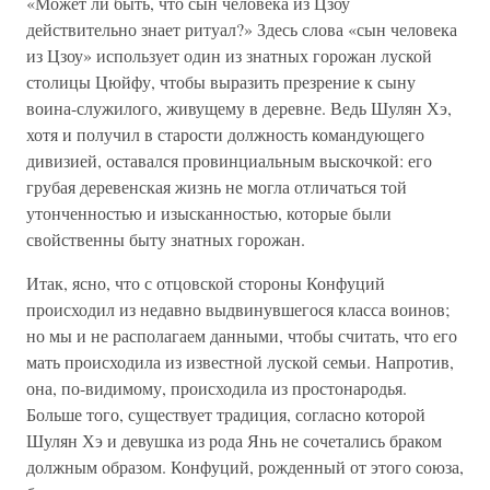
«Может ли быть, что сын человека из Цзоу
действительно знает ритуал?» Здесь слова «сын человека
из Цзоу» использует один из знатных горожан луской
столицы Цюйфу, чтобы выразить презрение к сыну
воина-служилого, живущему в деревне. Ведь Шулян Хэ,
хотя и получил в старости должность командующего
дивизией, оставался провинциальным выскочкой: его
грубая деревенская жизнь не могла отличаться той
утонченностью и изысканностью, которые были
свойственны быту знатных горожан.
Итак, ясно, что с отцовской стороны Конфуций
происходил из недавно выдвинувшегося класса воинов;
но мы и не располагаем данными, чтобы считать, что его
мать происходила из известной луской семьи. Напротив,
она, по-видимому, происходила из простонародья.
Больше того, существует традиция, согласно которой
Шулян Хэ и девушка из рода Янь не сочетались браком
должным образом. Конфуций, рожденный от этого союза,