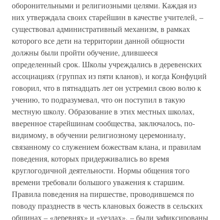
оборонительными и религиозными целями. Каждая из
них утверждала своих старейшин в качестве учителей, –
существовал административный механизм, в рамках
которого все дети на территории данной общности
должны были пройти обучение, длившееся
определенный срок. Школы учреждались в деревенских
ассоциациях (группах из пяти кланов), и когда Конфуций
говорил, что в пятнадцать лет он устремил свою волю к
учению, то подразумевал, что он поступил в такую
местную школу. Образование в этих местных школах,
вверенное старейшинам сообщества, заключалось, по-
видимому, в обучении религиозному церемониалу,
связанному со служением божествам клана, и правилам
поведения, которых придерживались во время
круглогодичной деятельности. Нормы общения того
времени требовали большого уважения к старшим.
Правила поведения на пиршестве, проводившемся по
поводу празднеств в честь клановых божеств в сельских
общинах – «деревнях» и «уездах», – были зафиксированы