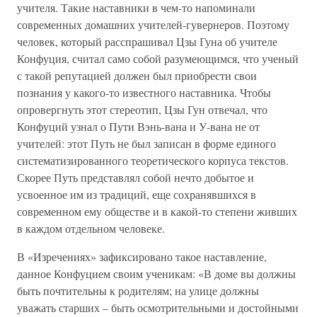
учителя. Такие наставники в чем-то напоминали
современных домашних учителей-гувернеров. Поэтому
человек, который расспрашивал Цзы Гуна об учителе
Конфуция, считал само собой разумеющимся, что ученый
с такой репутацией должен был приобрести свои
познания у какого-то известного наставника. Чтобы
опровергнуть этот стереотип, Цзы Гун отвечал, что
Конфуций узнал о Пути Вэнь-вана и У-вана не от
учителей: этот Путь не был записан в форме единого
систематизированного теоретического корпуса текстов.
Скорее Путь представлял собой нечто добытое и
усвоенное им из традиций, еще сохранявшихся в
современном ему обществе и в какой-то степени живших
в каждом отдельном человеке.
В «Изречениях» зафиксировано такое наставление,
данное Конфуцием своим ученикам: «В доме вы должны
быть почтительны к родителям; на улице должны
уважать старших – быть осмотрительными и достойными