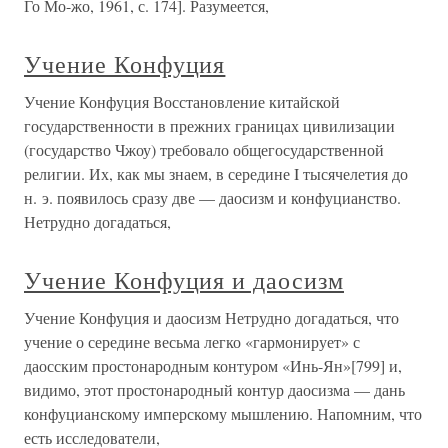
Го Мо-жо, 1961, с. 174]. Разумеется,
Учение Конфуция
Учение Конфуция Восстановление китайской
государственности в прежних границах цивилизации
(государство Чжоу) требовало общегосударственной
религии. Их, как мы знаем, в середине I тысячелетия до
н. э. появилось сразу две — даосизм и конфуцианство.
Нетрудно догадаться,
Учение Конфуция и даосизм
Учение Конфуция и даосизм Нетрудно догадаться, что
учение о середине весьма легко «гармонирует» с
даосским простонародным контуром «Инь-Ян»[799] и,
видимо, этот простонародный контур даосизма — дань
конфуцианскому имперскому мышлению. Напомним, что
есть исследователи,