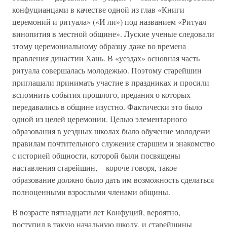
конфуцианцами в качестве одной из глав «Книги
церемоний и ритуала» («И ли») под названием «Ритуал
винопития в местной общине». Луские ученые следовали
этому церемониальному образцу даже во времена
правления династии Хань. В «уездах» основная часть
ритуала совершалась молодежью. Поэтому старейшин
приглашали принимать участие в праздниках и просили
вспомнить события прошлого, предания о которых
передавались в общине изустно. Фактически это было
одной из целей церемонии. Целью элементарного
образования в уездных школах было обучение молодежи
правилам почтительного служения старшим и знакомство
с историей общности, которой были посвящены
наставления старейшин, – короче говоря, такое
образование должно было дать им возможность сделаться
полноценными взрослыми членами общины.
В возрасте пятнадцати лет Конфуций, вероятно,
поступил в такую начальную школу, и старейшины