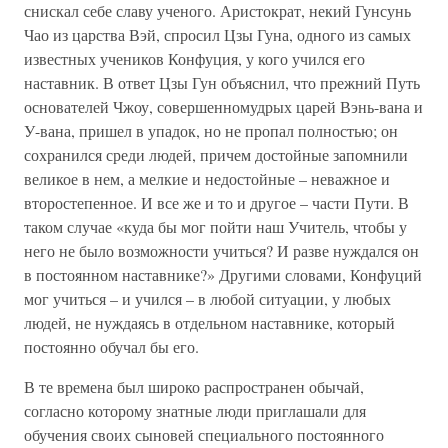
снискал себе славу ученого. Аристократ, некий Гунсунь
Чао из царства Вэй, спросил Цзы Гуна, одного из самых
известных учеников Конфуция, у кого учился его
наставник. В ответ Цзы Гун объяснил, что прежний Путь
основателей Чжоу, совершенномудрых царей Вэнь-вана и
У-вана, пришел в упадок, но не пропал полностью; он
сохранился среди людей, причем достойные запомнили
великое в нем, а мелкие и недостойные – неважное и
второстепенное. И все же и то и другое – части Пути. В
таком случае «куда бы мог пойти наш Учитель, чтобы у
него не было возможности учиться? И разве нуждался он
в постоянном наставнике?» Другими словами, Конфуций
мог учиться – и учился – в любой ситуации, у любых
людей, не нуждаясь в отдельном наставнике, который
постоянно обучал бы его.
В те времена был широко распространен обычай,
согласно которому знатные люди приглашали для
обучения своих сыновей специального постоянного