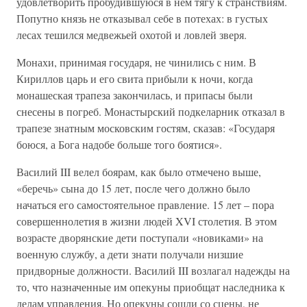
удовлетворить пробудившуюся в нем тягу к странствиям.
Попутно князь не отказывал себе в потехах: в густых
лесах тешился медвежьей охотой и ловлей зверя.
Монахи, принимая государя, не чинились с ним. В
Кириллов царь и его свита прибыли к ночи, когда
монашеская трапеза закончилась, и припасы были
снесены в погреб. Монастырский подкеларник отказал в
трапезе знатным московским гостям, сказав: «Государя
боюся, а Бога надобе больше того боятися».
Василий III велел боярам, как было отмечено выше,
«беречь» сына до 15 лет, после чего должно было
начаться его самостоятельное правление. 15 лет – пора
совершеннолетия в жизни людей XVI столетия. В этом
возрасте дворянские дети поступали «новиками» на
военную службу, а дети знати получали низшие
придворные должности. Василий III возлагал надежды на
то, что назначенные им опекуны приобщат наследника к
делам управления. Но опекуны сошли со сцены, не