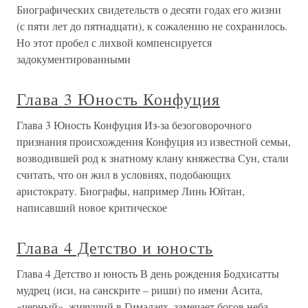
Биографических свидетельств о десяти годах его жизни
(с пяти лет до пятнадцати), к сожалению не сохранилось.
Но этот пробел с лихвой компенсируется
задокументированными
Глава 3 Юность Конфуция
Глава 3 Юность Конфуция Из-за безоговорочного
признания происхождения Конфуция из известной семьи,
возводившей род к знатному клану княжества Сун, стали
считать, что он жил в условиях, подобающих
аристократу. Биографы, например Линь Юйтан,
написавший новое критическое
Глава 4 Детство и юность
Глава 4 Детство и юность В день рождения Бодхисатты
мудрец (иси, на санскрите – риши) по имени Асита,
«черный», живущий в Гималаях, замечает богов неба