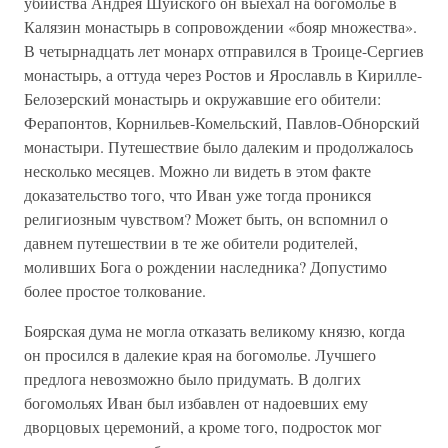
убийства Андрея Шуйского он выехал на богомолье в
Калязин монастырь в сопровождении «бояр множества».
В четырнадцать лет монарх отправился в Троице-Сергиев
монастырь, а оттуда через Ростов и Ярославль в Кирилле-
Белозерский монастырь и окружавшие его обители:
Ферапонтов, Корнильев-Комельский, Павлов-Обнорский
монастыри. Путешествие было далеким и продолжалось
несколько месяцев. Можно ли видеть в этом факте
доказательство того, что Иван уже тогда проникся
религиозным чувством? Может быть, он вспомнил о
давнем путешествии в те же обители родителей,
моливших Бога о рождении наследника? Допустимо
более простое толкование.
Боярская дума не могла отказать великому князю, когда
он просился в далекие края на богомолье. Лучшего
предлога невозможно было придумать. В долгих
богомольях Иван был избавлен от надоевших ему
дворцовых церемоний, а кроме того, подросток мог