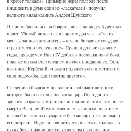
в хребет толкали». Примерно через полгода после
инцидента в думе один из «ласкателей» подучил
великого князя казнить Андрея Шуйского.
Псари набросились на боярина возле дворца у Курятных
ворот. Убитый лежал наг в воротах два часа. «От тех
мест, – записал летописец, – начали боляре от государя
страх имети и послушание». Прошли долгие и долгие
годы, прежде чем Иван IV добился послушания от бояр,
пока же он сам стал орудием в руках придворных. Они,
как писал Курбский, «начата подущати его и мстити им
свои недружбы, един против другого».
Сведения о боярском правлении сообщают летописи,
которые были составлены, когда царь Иван достиг
зрелого возраста. Летописцы исходили из того, что после
смерти Василия III единственным законным носителем
высшей власти в государстве был монарх, независимо от
его возраста. Надо ли говорить, что власть находилась в
руках бояр, правивших государством на основании