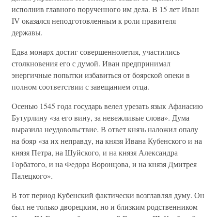
исполнив главного порученного им дела. В 15 лет Иван
IV оказался неподготовленным к роли правителя
державы.
Едва монарх достиг совершеннолетия, участились
столкновения его с думой. Иван предпринимал
энергичные попытки избавиться от боярской опеки в
полном соответствии с завещанием отца.
Осенью 1545 года государь велел урезать язык Афанасию
Бутурлину «за его вину, за невежливые слова». Дума
выразила неудовольствие. В ответ князь наложил опалу
на бояр «за их неправду, на князя Ивана Кубенского и на
князя Петра, на Шуйского, и на князя Александра
Горбатого, и на Федора Воронцова, и на князя Дмитрея
Палецкого».
В тот период Кубенский фактически возглавлял думу. Он
был не только дворецким, но и близким родственником