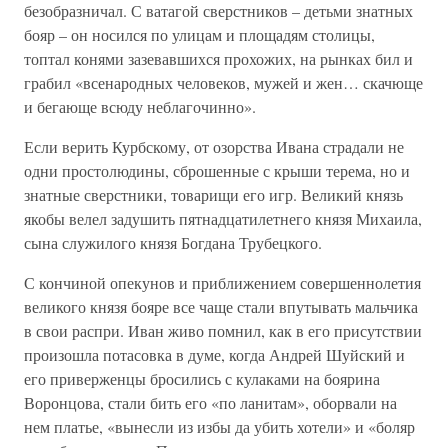
безобразничал. С ватагой сверстников – детьми знатных
бояр – он носился по улицам и площадям столицы,
топтал конями зазевавшихся прохожих, на рынках бил и
грабил «всенародных человеков, мужей и жен… скачюще
и бегающе всюду неблагочинно».
Если верить Курбскому, от озорства Ивана страдали не
одни простолюдины, сброшенные с крыши терема, но и
знатные сверстники, товарищи его игр. Великий князь
якобы велел задушить пятнадцатилетнего князя Михаила,
сына служилого князя Богдана Трубецкого.
С кончиной опекунов и приближением совершеннолетия
великого князя бояре все чаще стали впутывать мальчика
в свои распри. Иван живо помнил, как в его присутствии
произошла потасовка в думе, когда Андрей Шуйский и
его приверженцы бросились с кулаками на боярина
Воронцова, стали бить его «по ланитам», оборвали на
нем платье, «вынесли из избы да убить хотели» и «боляр