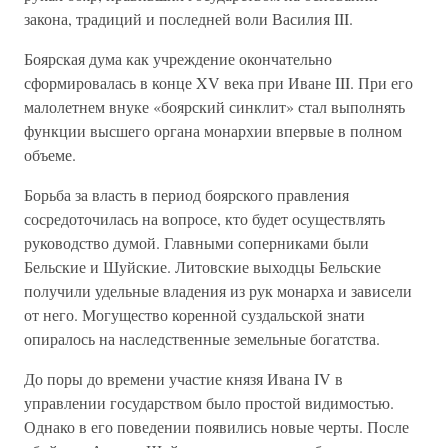
закона, традиций и последней воли Василия III.
Боярская дума как учреждение окончательно
сформировалась в конце XV века при Иване III. При его
малолетнем внуке «боярский синклит» стал выполнять
функции высшего органа монархии впервые в полном
объеме.
Борьба за власть в период боярского правления
сосредоточилась на вопросе, кто будет осуществлять
руководство думой. Главными соперниками были
Бельские и Шуйские. Литовские выходцы Бельские
получили удельные владения из рук монарха и зависели
от него. Могущество коренной суздальской знати
опиралось на наследственные земельные богатства.
До поры до времени участие князя Ивана IV в
управлении государством было простой видимостью.
Однако в его поведении появились новые черты. После