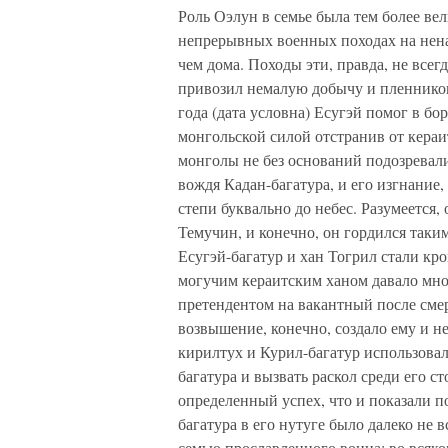
Роль Оэлун в семье была тем более ве
непрерывных военных походах на нена
чем дома. Походы эти, правда, не всег
привозил немалую добычу и пленников.
года (дата условна) Есугэй помог в бо
монгольской силой отстранив от кераит
монголы не без оснований подозревал
вождя Кадан-багатура, и его изгнание
степи буквально до небес. Разумеется,
Темучин, и конечно, он гордился таки
Есугэй-багатур и хан Тогрил стали кр
могучим кераитским ханом давало мног
претендентом на вакантный после сме
возвышение, конечно, создало ему и н
кирилтух и Курил-багатур использовал
багатура и вызвать раскол среди его с
определенный успех, что и показали 
багатура в его нутуге было далеко не 
семью прославленного воина; во всяко