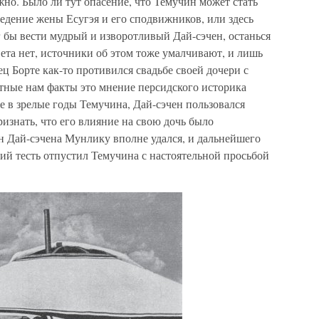
жно. Было ли тут опасение, что Темучин может стать
едение жены Есугэя и его сподвижников, или здесь
 бы вести мудрый и изворотливый Дай-сэчен, останься
ета нет, источники об этом тоже умалчивают, и лишь
ц Борте как-то противился свадьбе своей дочери с
стные нам факты это мнение персидского историка
е в зрелые годы Темучина, Дай-сэчен пользовался
изнать, что его влияние на свою дочь было
н Дай-сэчена Мунлику вполне удался, и дальнейшего
щий тесть отпустил Темучина с настоятельной просьбой