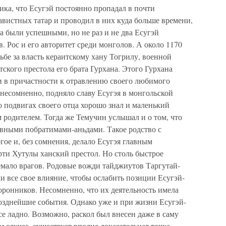
лика, что Есугэй постоянно пропадал в почти
вистных татар и проводил в них куда больше времени,
да были успешными, но не раз и не два Есугэй
 Рос и его авторитет среди монголов. А около 1170
рьбе за власть кераитскому хану Тогрилу, военной
ского престола его брата Гурхана. Этого Гурхана
и в причастности к отравлению своего любимого
, несомненно, подняло славу Есугэя в монгольской
 о подвигах своего отца хорошо знал и маленький
м родителем. Тогда же Темучин услышал и о том, что
овными побратимами-аньдами. Такое родство с
ое и, без сомнения, делало Есугэя главным
рти Хутулы ханский престол. Но столь быстрое
емало врагов. Родовые вожди тайджиутов Таргутай-
и все свое влияние, чтобы ослабить позиции Есугэй-
торонников. Несомненно, что их деятельность имела
позднейшие события. Однако уже и при жизни Есугэй-
все ладно. Возможно, раскол был внесен даже в саму
м случае, существует вполне доказательная точка