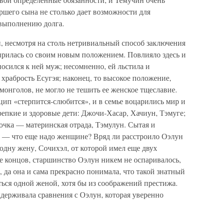
аршего сына не столько дает возможности для
 выполнению долга.
н, несмотря на столь нетривиальный способ заключения
ирилась со своим новым положением. Повлияло здесь и
носился к ней муж; несомненно, ей льстила и
 храбрость Есугэя; наконец, то высокое положение,
монголов, не могло не тешить ее женское тщеславие.
цип «стерпится-слюбится», и в семье воцарились мир и
репкие и здоровые дети: Джочи-Хасар, Хачиун, Тэмуге;
вочка — материнская отрада, Тэмулун. Сытая и
, — что еще надо женщине? Вряд ли расстроило Оэлун
е одну жену, Сочихэл, от которой имел еще двух
е концов, старшинство Оэлун никем не оспаривалось,
 да она и сама прекрасно понимала, что такой знатный
ться одной женой, хотя бы из соображений престижа.
ыдерживала сравнения с Оэлун, которая уверенно