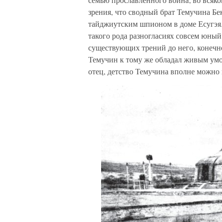
зрения, что сводный брат Темучина Бе
тайджиутским шпионом в доме Есугэя. 
такого рода разногласиях совсем юный
существующих трений до него, конечно
Темучин к тому же обладал живым умо
отец, детство Темучина вполне можно 