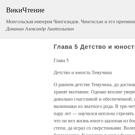
ВикиЧтение
Монгольская империя Чингизидов. Чингисхан и его преемни
Доманин Александр Анатольевич
Глава 5 Детство и юнос
Глава 5
Детство и юность Темучина
О раннем детстве Темучина, до достиж
хранят молчание. Однако вполне увере
довольно счастливой и обеспеченной,
мальчишки из знатного рода. В три-чет
пару лет — научился неплохо стрелять 
что он вел жизнь юного шалопая из бог
степи, да играл со сверстниками. Воле
бездельника. У каждого в семье были 