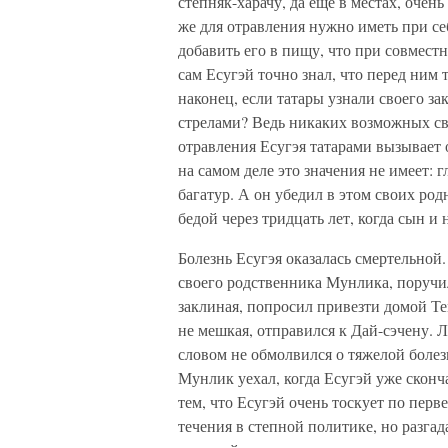
степняк-харачу, да еще в местах, оче
же для отравления нужно иметь при себ
добавить его в пищу, что при совместно
сам Есугэй точно знал, что перед ним 
наконец, если татары узнали своего за
стрелами? Ведь никаких возможных сви
отравления Есугэя татарами вызывает
на самом деле это значения не имеет: 
багатур. А он убедил в этом своих род
бедой через тридцать лет, когда сын и
Болезнь Есугэя оказалась смертельной
своего родственника Мунлика, поручил
заклиная, попросил привезти домой Т
не мешкая, отправился к Дай-сэчену. 
словом не обмолвился о тяжелой болезн
Мунлик уехал, когда Есугэй уже скон
тем, что Есугэй очень тоскует по пер
течения в степной политике, но разг