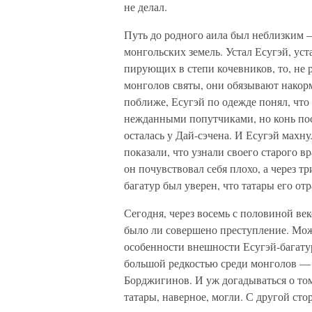
не делал.
Путь до родного аила был неблизким 
монгольских земель. Устал Есугэй, уста
пирующих в степи кочевников, то, не 
монголов святы, они обязывают накорм
поближе, Есугэй по одежде понял, что 
нежданными попутчиками, но конь пос
осталась у Дай-сэчена. И Есугэй махнул
показали, что узнали своего старого в
он почувствовал себя плохо, а через т
багатур был уверен, что татары его от
Сегодня, через восемь с половиной ве
было ли совершено преступление. Мож
особенности внешности Есугэй-багату
большой редкостью среди монголов — п
Борджигинов. И уж догадываться о том
татары, наверное, могли. С другой сто