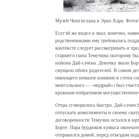
Музей Чингисхана в Эрке-Хара. Фотог
Есугэй же видел и знал, конечно, на
родственниками ему требовалась подд
контексте следует рассматривать и пр
старшего сына Темучина (которому был
нойона Дай-сэчена. Девочку звали Борт
смущало обоих родителей. В самом дел
имеющего немалое влияние в степи сою
монгольского — «мудрый») был счастл
кровным побратимом могущественного
Отцы сговорились быстро. Дай-сэчен б
отпускать комплименты и своему сват
договоренности Темучин остался в юрт
Борте. Пара бурдюков кумыса окончате
отправился домой, перед отъездом под