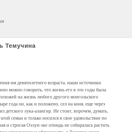
ки
ть Темучина
ения им девятилетнего возраста, наши источники
нно можно говорить, что жизнь его в эти годы была
 похожей на жизнь любого другого монгольского
ыре года он, как и положено, сел на коня, еще через
из детского лука-алангир. Не стоит, впрочем, думать,
атой семьи и только носился в свое удовольствие по
вая и строгая Оэлун-эке отнюдь не собиралась растить
свои определенные обязанности, и Темучин очень