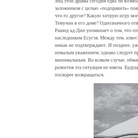
лиц этой драмы сегодня едва ли возмо
заложником с целью «подправить» пов
что-то другое? Какую хитрую игру мог
Темучин в его доме? Однозначного отв
Рашид ад-Дин упоминает о том, что оте
наследником Есугэя. Между тем, изве
никак не подтверждают. И позднее, уж
немалым уважением; однако следует пр
минимальным. Во всяком случае, обма
развития эта ситуация не имела. Буду
поскорее возвращаться.