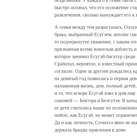
быстро осознал, что его положение ст
развлечения, сколько вынуждает его к
А семья между тем разрасталась. Оэлу
брака, выбранный Есугэем, вполне см
то подчеркнутое уважение, с каким от
признанная всеми воинская доблесть и
которое занимал Есугэй-багатур среди 
Сработал, вероятно, и известный прин
согласие. Один за другим рождались к
на девятый год появилась и первая де
налаженная жизнь, дом, полный детей
и то, что вскоре Есугэй взял в дом ещ
сыновей — Бектэра и Белгутэя. В конц
ее дети считались выше по положению,
нойон, как Есугэй, не может ограничи
Да и как личность, Сочихэл явно не в
держала бразды правления в доме.