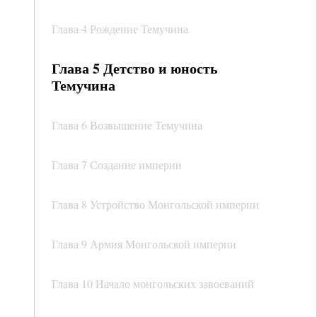
Глава 4 Рождение Темучина
Глава 5 Детство и юность
Темучина
Глава 6 Возвышение Темучина
Глава 7 Создание империи
Глава 8 Устройство Монгольской империи
Глава 9 Армия Монгольской империи
Глава 10 Начало монгольских завоеваний