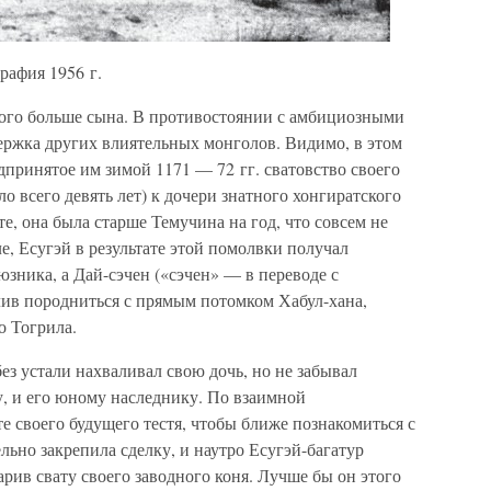
рафия 1956 г.
много больше сына. В противостоянии с амбициозными
ержка других влиятельных монголов. Видимо, в этом
едпринятое им зимой 1171 — 72 гг. сватовство своего
о всего девять лет) к дочери знатного хонгиратского
е, она была старше Темучина на год, что совсем не
е, Есугэй в результате этой помолвки получал
зника, а Дай-сэчен («сэчен» — в переводе с
ив породниться с прямым потомком Хабул-хана,
 Тогрила.
ез устали нахваливал свою дочь, но не забывал
у, и его юному наследнику. По взаимной
е своего будущего тестя, чтобы ближе познакомиться с
льно закрепила сделку, и наутро Есугэй-багатур
арив свату своего заводного коня. Лучше бы он этого