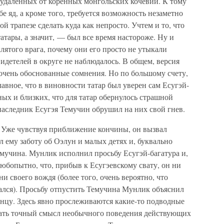
нь удаленных от коренных монгольских кочевий. К тому
е яд, а кроме того, требуется возможность незаметно
й трапезе сделать куда как непросто. Учтем и то, что
татары, а значит, — был все время настороже. Ну и
клятого врага, почему они его просто не утыкали
детелей в округе не наблюдалось. В общем, версия
 очень обоснованные сомнения. Но по большому счету,
главное, что в виновности татар был уверен сам Есугэй-
ных и близких, что для татар обернулось страшной
 наследник Есугэя Темучин обрушил на них свой гнев.
. Уже чувствуя приближение кончины, он вызвал
 ему заботу об Оэлун и малых детях и, буквально
емучина. Мунлик исполнил просьбу Есугэй-багатура и,
Любопытно, что, прибыв к Есугэевскому свату, он ни
и своего вождя (более того, очень вероятно, что
чался). Просьбу отпустить Темучина Мунлик объяснил
венцу. Здесь явно прослеживаются какие-то подводные
адать точный смысл необычного поведения действующих