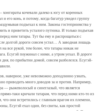
— хонгираты кочевали далеко к югу от коренных
л и его конь, и потому, когда багатур увидел группу
раздумывая подъехал к ним. Законы гостеприимства у
ить и приветить усталого путника. И только подъехав
перед ним татары. Тут бы ему и распрощаться с
ле долгой дороги совсем устал… А заводная лошадь
 на все рукой, тем более, что татары никак не
рага. Есугэй поужинал с ними, а утром уехал. В дороге
ри дня, по прибытии домой, совсем разболелся. Есугэй-
равили.
ков, наверное, уже невозможно доподлинно узнать,
но приводить много доводов за и против. Например,
ра — рыжеволосый и синеглазый, что является
рямо-таки кричали татарам, что перед ними кто-то из
, что они встретились с главным врагом их племени,
роны, Есугэй ехал один, без свиты, как простой