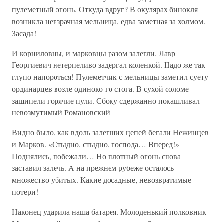
пулеметный огонь. Откуда вдруг? В окулярах бинокля
возникла невзрачная мельница, едва заметная за холмом.
Засада!
И корниловцы, и марковцы разом залегли. Лавр
Георгиевич нетерпеливо задергал коленкой. Надо же так
глупо напороться! Пулеметчик с мельницы заметил суету
ординарцев возле одиноко-го стога. В сухой соломе
зашипели горячие пули. Сбоку сдержанно покашливал
невозмутимый Романовский.
Видно было, как вдоль залегших цепей бегали Нежинцев
и Марков. «Стыдно, стыдно, господа… Вперед!»
Поднялись, побежали… Но плотный огонь снова
заставил залечь. А на прежнем рубеже осталось
множество убитых. Какие досадные, невозвратимые
потери!
Наконец ударила наша батарея. Молоденький полковник