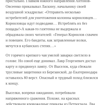
пристально. Главком южного направления Антонов-
Овсеенко приказывал Ласкину, начальнику своей
воздушной эскадрильи: «Отправить несколько
истребителей для уничтожения колонны корниловцев…
Корниловцы идут подводами… Истреблять их без
пощады!»А какая-то газетенка не выдержала и
обрадовала своих читателей: «Генерал Корнилов схвачен
и повешен. Его бандиты, как затравленные волки,
мечутся в кубанских степях…»
От горячего крепкого чая умелой заварки светлело в
голове. Но озноб еще донимал. Лавр Георгиевич достал
карту и придвинул лампу. От Выселок, куда сбежали
трусливые защитники из Березанской, до Екатеринодара
оставалось 80 верст. Опасный и трудный поход близился
к концу.
Выселки, вопреки ожиданию, потребовали
напряженного сражения. Похоже, на красных
действовали кровожадные приказы из Петрограда. Два