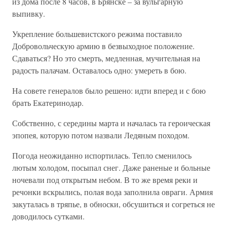
из дома после 8 часов, в Брянске – за вульгарную
выпивку.
Укрепление большевистского режима поставило
Добровольческую армию в безвыходное положение.
Сдаваться? Но это смерть, медленная, мучительная на
радость палачам. Оставалось одно: умереть в бою.
На совете генералов было решено: идти вперед и с бою
брать Екатеринодар.
Собственно, с середины марта и началась та героическая
эпопея, которую потом назвали Ледяным походом.
Погода неожиданно испортилась. Тепло сменилось
лютым холодом, посыпал снег. Даже раненые и больные
ночевали под открытым небом. В то же время реки и
речонки вскрылись, полая вода заполнила овраги. Армия
закуталась в тряпье, в обноски, обсушиться и согреться не
доводилось сутками.