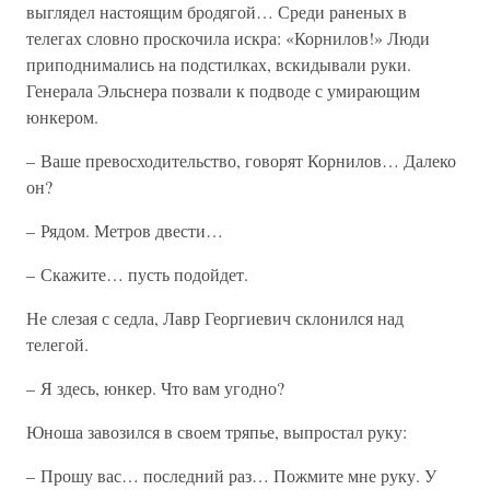
выглядел настоящим бродягой… Среди раненых в
телегах словно проскочила искра: «Корнилов!» Люди
приподнимались на подстилках, вскидывали руки.
Генерала Эльснера позвали к подводе с умирающим
юнкером.
– Ваше превосходительство, говорят Корнилов… Далеко
он?
– Рядом. Метров двести…
– Скажите… пусть подойдет.
Не слезая с седла, Лавр Георгиевич склонился над
телегой.
– Я здесь, юнкер. Что вам угодно?
Юноша завозился в своем тряпье, выпростал руку:
– Прошу вас… последний раз… Пожмите мне руку. У