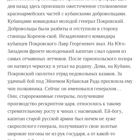
дня назад здесь произошло ожесточенное столкновение
красноармейских частей с кубанскими добровольцами.
Кубанцами командовал молодой генерал Покровский.
Добровольцы были разбиты и отступили в сторону
станицы Коренов-ской. Незадачливого командира
кубанцев Покровского Лавр Георгиевич знал. На Юго-
Западном фронте молоденький капитан слыл одним из
самых отчаянных летчиков. После тарнопольского позора
он натянул черкеску и уехал на родину. Дома, на Кубани,
Покровский сколотил отряд недовольных казаков. За
удачный бой под Эйнемом Кубанская Рада присвоила ему
чин полковника. Сейчас он именовался генералом…
Они, старорежимные генералы, получившие
производство рескриптом царя, относились к такому
стремительному росту в чинах с насмешкой. Ей-богу,
капитан старой русской армии был ничем не хуже
скороспелого генерала, получившего свои золотые
широкие погоны не из рук государя, а от какой-то