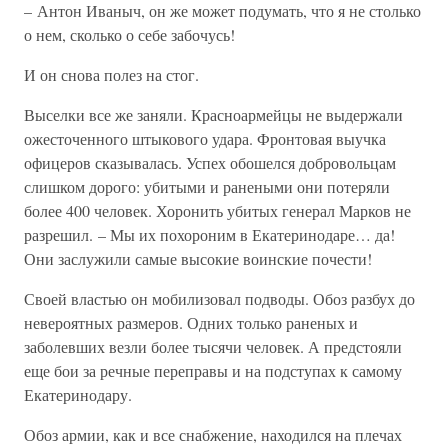
– Антон Иваныч, он же может подумать, что я не столько
о нем, сколько о себе забочусь!
И он снова полез на стог.
Выселки все же заняли. Красноармейцы не выдержали
ожесточенного штыкового удара. Фронтовая выучка
офицеров сказывалась. Успех обошелся добровольцам
слишком дорого: убитыми и ранеными они потеряли
более 400 человек. Хоронить убитых генерал Марков не
разрешил. – Мы их похороним в Екатеринодаре… да!
Они заслужили самые высокие воинские почести!
Своей властью он мобилизовал подводы. Обоз разбух до
невероятных размеров. Одних только раненых и
заболевших везли более тысячи человек. А предстояли
еще бои за речные переправы и на подступах к самому
Екатеринодару.
Обоз армии, как и все снабжение, находился на плечах