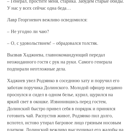
– Генерал, простите меня, старика. Забудем старые обиды.
У нас у всех сейчас одна беда…
Лавр Георгиевич вежливо осведомился:
– Не угодно ли чаю?
– О, с удовольствием! – обрадовался толстяк.
Вызвав Хаджиева, главнокомандующий передал
неожиданного гостя с рук на руки. Самого генерала
подпирали неотложные дела.
Хаджиев увел Родзянко в соседнюю хату и поручил его
заботам поручика Долинского. Молодой офицер недавно
проснулся и сидел в одном белье, курил, щурился на
яркий свет в окошке. Извинившись перед гостем,
Долинский быстро привел себя в порядок и принялся
готовить чай. Распустив живот, Родзянко пил долго,
вспотел, истово утирал багровое лицо грязным носовым
платком. Долинский вежливо выслушивал его жалобы на