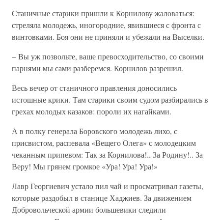
Станичные старики пришли к Корнилову жаловаться:
стреляла молодежь, иногородние, явившиеся с фронта с
винтовками. Боя они не приняли и убежали на Выселки.
– Вы уж позвольте, ваше превосходительство, со своими
парнями мы сами разберемся. Корнилов разрешил.
Весь вечер от станичного правления доносились
истошные крики. Там старики своим судом разбирались в
грехах молодых казаков: пороли их нагайками.
А в полку генерала Боровского молодежь лихо, с
присвистом, распевала «Вещего Олега» с молодецким
чеканным припевом: Так за Корнилова!.. За Родину!.. За
Веру! Мы грянем громкое «Ура! Ура! Ура!»
Лавр Георгиевич устало пил чай и просматривал газеты,
которые раздобыл в станице Хаджиев. За движением
Добровольческой армии большевики следили