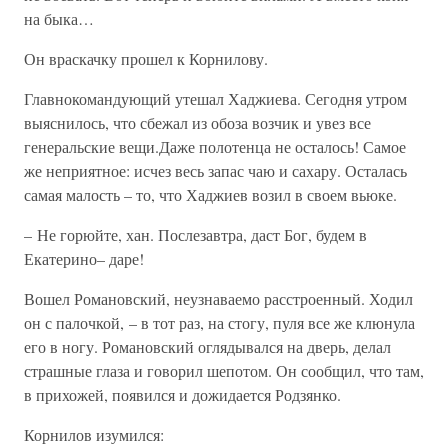
на быка…
Он враскачку прошел к Корнилову.
Главнокомандующий утешал Хаджиева. Сегодня утром
выяснилось, что сбежал из обоза возчик и увез все
генеральские вещи.Даже полотенца не осталось! Самое
же неприятное: исчез весь запас чаю и сахару. Осталась
самая малость – то, что Хаджиев возил в своем вьюке.
– Не горюйте, хан. Послезавтра, даст Бог, будем в
Екатерино– даре!
Вошел Романовский, неузнаваемо расстроенный. Ходил
он с палочкой, – в тот раз, на стогу, пуля все же клюнула
его в ногу. Романовский оглядывался на дверь, делал
страшные глаза и говорил шепотом. Он сообщил, что там,
в прихожей, появился и дожидается Родзянко.
Корнилов изумился: