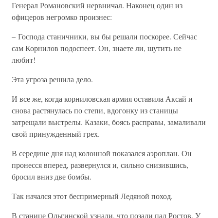
Генерал Романовский нервничал. Наконец один из
офицеров негромко произнес:
– Господа станичники, вы бы решали поскорее. Сейчас
сам Корнилов подоспеет. Он, знаете ли, шутить не
любит!
Эта угроза решила дело.
И все же, когда корниловская армия оставила Аксай и
снова растянулась по степи, вдогонку из станицы
затрещали выстрелы. Казаки, боясь расправы, замаливали
свой принужденный грех.
В середине дня над колонной показался аэроплан. Он
пронесся вперед, развернулся и, сильно снизившись,
бросил вниз две бомбы.
Так начался этот беспримерный Ледяной поход.
В станице Ольгинской узнали, что позади пал Ростов. У