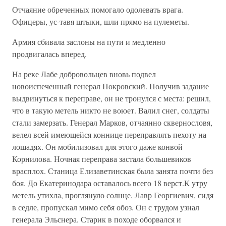
Отчаяние обреченных помогало одолевать врага.
Офицеры, ус-тавя штыки, шли прямо на пулеметы.
Армия сбивала заслоны на пути и медленно
продвигалась вперед.
На реке Лабе добровольцев вновь подвел
новоиспеченный генерал Покровский. Получив задание
выдвинуться к переправе, он не тронулся с места: решил,
что в такую метель никто не воюет. Валил снег, солдаты
стали замерзать. Генерал Марков, отчаянно сквернословя,
велел всей имеющейся коннице переправлять пехоту на
лошадях. Он мобилизовал для этого даже конвой
Корнилова. Ночная переправа застала большевиков
врасплох. Станица Елизаветинская была занята почти без
боя. До Екатеринодара оставалось всего 18 верст.К утру
метель утихла, проглянуло солнце. Лавр Георгиевич, сидя
в седле, пропускал мимо себя обоз. Он с трудом узнал
генерала Эльснера. Старик в походе оборвался и