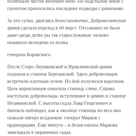
испятнали чистое весеннее небо. По подстылой земле с
грохотом проносились последние подводы с ранеными.
За эти сутки, двигаясь безостановочно, Добровольческая
армия сделала переход в 60 верст. Отставших не было
даже среди детво ры так старослуживые ласково
называли молодежь из полка
генерала Боровского.
После Старо-Леушковской и Ираклиевской армия
подошла к станице Березанской. Здесь добровольцев
встретили плотным огнем. Но бой получился коротким.
Цепь корниловцев охватила станицу слева. Справа
наступали добровольцы, вступившие в армию в станице
Незамаевской. С высоты седла Лавр Георгиевич в
бинокль наблюдал, как к околице станицы во весь мах
скакали пятеро всадников: генерал Марков с
ординарцами. Еще минута – и белая папаха Маркова
замелькала в окраинных садах.