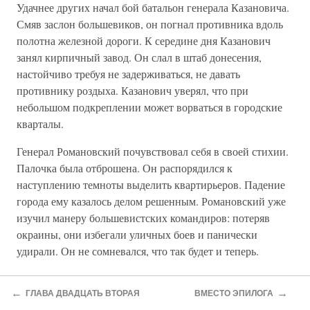
Удачнее других начал бой батальон генерала Казановича.
Смяв заслон большевиков, он погнал противника вдоль
полотна железной дороги. К середине дня Казанович
занял кирпичный завод. Он слал в штаб донесения,
настойчиво требуя не задерживаться, не давать
противнику роздыха. Казанович уверял, что при
небольшом подкреплении может ворваться в городские
кварталы.
Генерал Романовский почувствовал себя в своей стихии.
Палочка была отброшена. Он распорядился к
наступлению темноты выделить квартирьеров. Падение
города ему казалось делом решенным. Романовский уже
изучил манеру большевистских командиров: потеряв
окраины, они избегали уличных боев и панически
удирали. Он не сомневался, что так будет и теперь.
Легкое начало настораживало Корнилова. Такие крупные
←
→
города не берутся на фу-фу! Он кожей ощущал, как
ГЛАВА ДВАДЦАТЬ ВТОРАЯ
ВМЕСТО ЭПИЛОГА