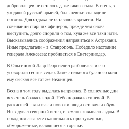
добровольцев не осталось даже такого тыла. В степь, за
уходящей русской армией, большевики снарядили
погоню. Для отдыха не оставалось времени. На
совещании старших офицеров, прежде чем снова
выступить, долго спорили о том, куда же все-таки идти.
Высказывались соображения направиться к Астрахани.
Иные предлагали – в Ставрополь. Победило настояние
генерала Алексеева: пробиваться в Екатеринодар.
В Ольгинской Лавр Георгиевич разболелся, и его
уговорили сесть в седло. Замечательного буланого коня
ему сыскал все тот же Нежинцев.
Весна в том году выдалась капризная. В солнечные дни
вся степь бралась водой. Небо поражало синевой. В
раскисшей грязи вязли повозки, люди оставляли обувь.
Но задувал северный ветер, и землю сковывало льдом. В
походном лазарете скапливались простуженные,
обмороженные, валявшиеся в горячке.