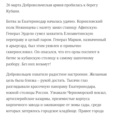
26 марта Добровольческая армия пробилась к берегу
Кубани.
Битва за Екатеринодар началась удачно. Корниловский
полк Нежинцева с налету занял станицу Афипскую.
Генерал Эрдели сумел захватить Елизаветинскую
переправу и целый паром. Генерал Марков, назначенный
в арьергард, был этим уязвлен и привычно
сквернословил. Он опасался, что его орлы поспеют в
битве за кубанскую столицу к самому шапочному
разбору. Без них возьмут!
Добровольцев охватило радостное настроение. Желанная
цель была близка – рукой достать. Тысячи глаз
разглядывали красочную панораму Екатеринодара,
южной столицы России. Узнавали Черноморский вокзал,
артиллерийские казармы, приземистые корпуса
кирпичного завода и оживающие от зимы сады, среди
которых затерялось городское кладбище. Правее города