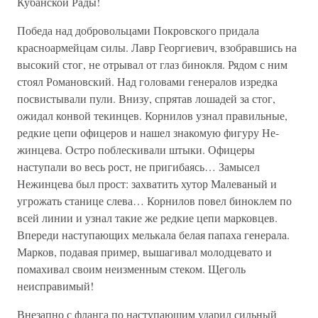
Кубанской Рады!
Победа над добровольцами Покровского придала
красноармейцам силы. Лавр Георгиевич, взобравшись на
высокий стог, не отрывал от глаз бинокля. Рядом с ним
стоял Романовский. Над головами генералов изредка
посвистывали пули. Внизу, спрятав лошадей за стог,
ожидал конвой текинцев. Корнилов узнал правильные,
редкие цепи офицеров и нашел знакомую фигуру Не-
жинцева. Остро поблескивали штыки. Офицеры
наступали во весь рост, не пригибаясь… Замысел
Нежинцева был прост: захватить хутор Малеваный и
угрожать станице слева… Корнилов повел биноклем по
всей линии и узнал такие же редкие цепи марковцев.
Впереди наступающих мелькала белая папаха генерала.
Марков, подавая пример, вышагивал молодцевато и
помахивал своим неизменным стеком. Щеголь
неисправимый!
Внезапно с фланга по наступающим ударил сильный