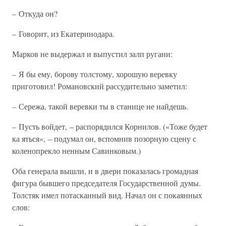
– Откуда он?
– Говорит, из Екатеринодара.
Марков не выдержал и выпустил залп ругани:
– Я бы ему, борову толстому, хорошую веревку
приготовил! Романовский рассудительно заметил:
– Сережа, такой веревки ты в станице не найдешь.
– Пусть войдет, – распорядился Корнилов. («Тоже будет
ка яться», – подумал он, вспомнив позорную сцену с
коленопрекло ненным Савинковым.)
Оба генерала вышли, и в двери показалась громадная
фигура бывшего председателя Государственной думы.
Толстяк имел потасканный вид. Начал он с покаянных
слов: