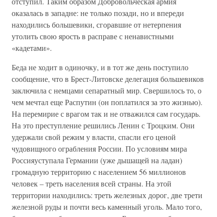
отступил. Таким образом Добровольческая армия
оказалась в западне: не только позади, но и впереди
находились большевики, сгоравшие от нетерпения
утолить свою ярость в расправе с ненавистными
«кадетами».
Беда не ходит в одиночку, и в тот же день поступило
сообщение, что в Брест-Литовске делегация большевиков
заключила с немцами сепаратный мир. Свершилось то, о
чем мечтал еще Распутин (он поплатился за это жизнью).
На перемирие с врагом так и не отважился сам государь.
На это преступление решились Ленин с Троцким. Они
удержали свой режим у власти, спасли его ценой
чудовищного ограбления России. По условиям мира
Россияуступала Германии (уже дышащей на ладан)
громадную территорию с населением 56 миллионов
человек – треть населения всей страны. На этой
территории находились: треть железных дорог, две трети
железной руды и почти весь каменный уголь. Мало того,