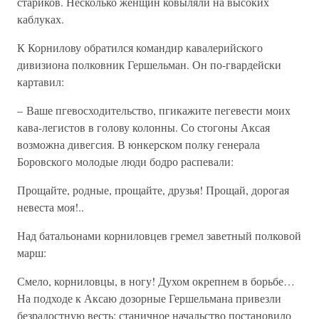
стариков. Несколько женщин ковыляли на высоких
каблуках.
К Корнилову обратился командир кавалерийского
дивизиона полковник Гершельман. Он по-гвардейски
картавил:
– Ваше пгевосходительство, пгикажите пегевести моих
кава-легистов в голову колонны. Со стогоны Аксая
возможна дивегсия. В юнкерском полку генерала
Боровского молодые люди бодро распевали:
Прощайте, родные, прощайте, друзья! Прощай, дорогая
невеста моя!..
Над батальонами корниловцев гремел заветный полковой
марш:
Смело, корниловцы, в ногу! Духом окрепнем в борьбе…
На подходе к Аксаю дозорные Гершельмана привезли
безрадостную весть: станичное начальство постановило