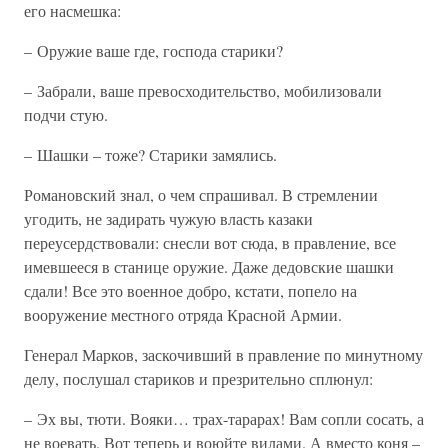
его насмешка:
– Оружие ваше где, господа старики?
– Забрали, ваше превосходительство, мобилизовали
подчи стую.
– Шашки – тоже? Старики замялись.
Романовский знал, о чем спрашивал. В стремлении
угодить, не задирать чужую власть казаки
переусердствовали: снесли вот сюда, в правление, все
имевшееся в станице оружие. Даже дедовские шашки
сдали! Все это военное добро, кстати, попело на
вооружение местного отряда Красной Армии.
Генерал Марков, заскочивший в правление по минутному
делу, послушал стариков и презрительно сплюнул:
– Эх вы, тюти. Вояки… трах-тарарах! Вам сопли сосать, а
не воевать. Вот теперь и воюйте вилами. А вместо коня –