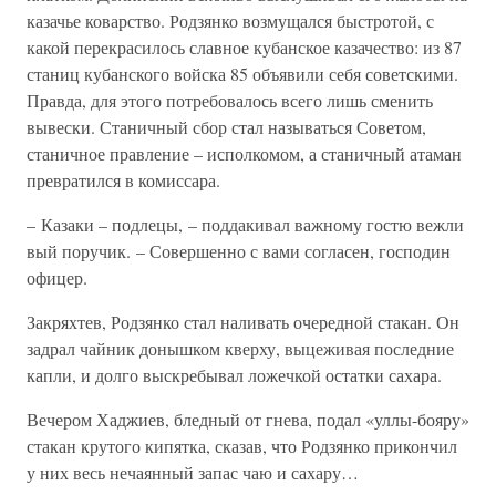
казачье коварство. Родзянко возмущался быстротой, с
какой перекрасилось славное кубанское казачество: из 87
станиц кубанского войска 85 объявили себя советскими.
Правда, для этого потребовалось всего лишь сменить
вывески. Станичный сбор стал называться Советом,
станичное правление – исполкомом, а станичный атаман
превратился в комиссара.
– Казаки – подлецы, – поддакивал важному гостю вежли
вый поручик. – Совершенно с вами согласен, господин
офицер.
Закряхтев, Родзянко стал наливать очередной стакан. Он
задрал чайник донышком кверху, выцеживая последние
капли, и долго выскребывал ложечкой остатки сахара.
Вечером Хаджиев, бледный от гнева, подал «уллы-бояру»
стакан крутого кипятка, сказав, что Родзянко прикончил
у них весь нечаянный запас чаю и сахару…