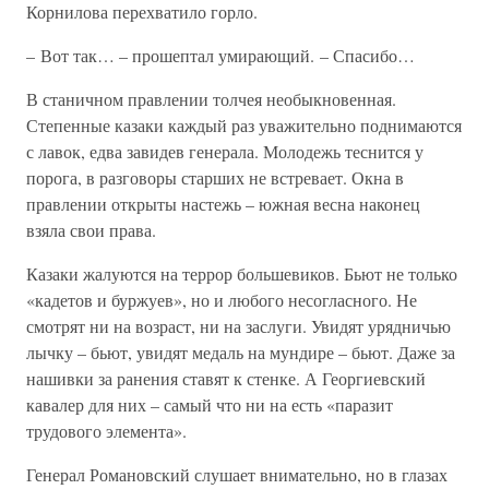
Корнилова перехватило горло.
– Вот так… – прошептал умирающий. – Спасибо…
В станичном правлении толчея необыкновенная.
Степенные казаки каждый раз уважительно поднимаются
с лавок, едва завидев генерала. Молодежь теснится у
порога, в разговоры старших не встревает. Окна в
правлении открыты настежь – южная весна наконец
взяла свои права.
Казаки жалуются на террор большевиков. Бьют не только
«кадетов и буржуев», но и любого несогласного. Не
смотрят ни на возраст, ни на заслуги. Увидят урядничью
лычку – бьют, увидят медаль на мундире – бьют. Даже за
нашивки за ранения ставят к стенке. А Георгиевский
кавалер для них – самый что ни на есть «паразит
трудового элемента».
Генерал Романовский слушает внимательно, но в глазах