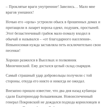
– Проклятые враги унутренние! Завелись… Мало мне
врагов унешних!
Ночью его «орлы» устроили обыск в брошенных домах и
притащили в лазарет вороха одеял, подушек, простыней.
Этот беззастенчивый грабеж мало-помалу входил в
обычай и назывался – «от благодарного населения».
Невыносимая нужда заставляла петь исключительно свои
песенки!
Хорошо разжился в Выселках и полковник
Миончинский. Ему достался целый склад снарядов.
Самый страшный удар добровольцы получили с той
стороны, откуда его никто и никогда не ожидал.
Внезапно пришло известие, что два дня назад кубанцы
сдали Екатеринодар большевикам. Новоиспеченный
генерал Покровский не дождался подхода корниловцев и