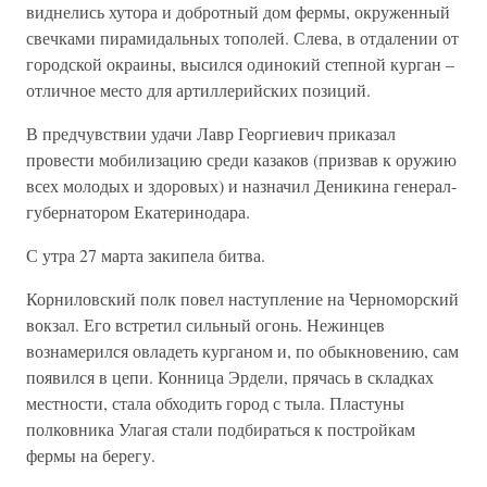
виднелись хутора и добротный дом фермы, окруженный
свечками пирамидальных тополей. Слева, в отдалении от
городской окраины, высился одинокий степной курган –
отличное место для артиллерийских позиций.
В предчувствии удачи Лавр Георгиевич приказал
провести мобилизацию среди казаков (призвав к оружию
всех молодых и здоровых) и назначил Деникина генерал-
губернатором Екатеринодара.
С утра 27 марта закипела битва.
Корниловский полк повел наступление на Черноморский
вокзал. Его встретил сильный огонь. Нежинцев
вознамерился овладеть курганом и, по обыкновению, сам
появился в цепи. Конница Эрдели, прячась в складках
местности, стала обходить город с тыла. Пластуны
полковника Улагая стали подбираться к постройкам
фермы на берегу.