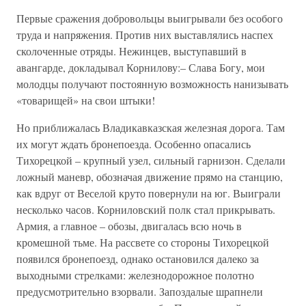
Первые сражения добровольцы выигрывали без особого
труда и напряжения. Против них выставлялись наспех
сколоченные отряды. Нежинцев, выступавший в
авангарде, докладывал Корнилову:– Слава Богу, мои
молодцы получают постоянную возможность нанизывать
«товарищей» на свои штыки!
Но приближалась Владикавказская железная дорога. Там
их могут ждать бронепоезда. Особенно опасались
Тихорецкой – крупный узел, сильный гарнизон. Сделали
ложный маневр, обозначая движение прямо на станцию,
как вдруг от Веселой круто повернули на юг. Выиграли
несколько часов. Корниловский полк стал прикрывать.
Армия, а главное – обозы, двигалась всю ночь в
кромешной тьме. На рассвете со стороны Тихорецкой
появился бронепоезд, однако остановился далеко за
выходными стрелками: железнодорожное полотно
предусмотрительно взорвали. Запоздалые шрапнели