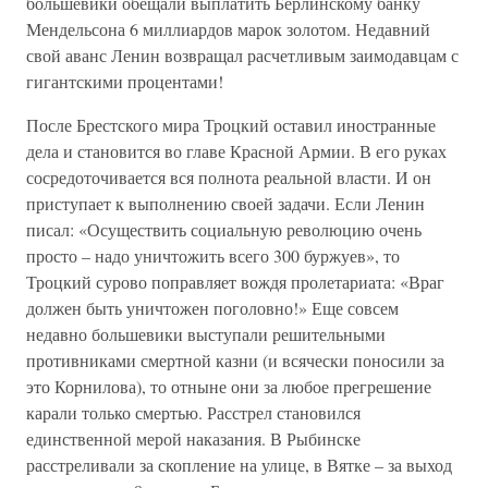
большевики обещали выплатить Берлинскому банку
Мендельсона 6 миллиардов марок золотом. Недавний
свой аванс Ленин возвращал расчетливым заимодавцам с
гигантскими процентами!
После Брестского мира Троцкий оставил иностранные
дела и становится во главе Красной Армии. В его руках
сосредоточивается вся полнота реальной власти. И он
приступает к выполнению своей задачи. Если Ленин
писал: «Осуществить социальную революцию очень
просто – надо уничтожить всего 300 буржуев», то
Троцкий сурово поправляет вождя пролетариата: «Враг
должен быть уничтожен поголовно!» Еще совсем
недавно большевики выступали решительными
противниками смертной казни (и всячески поносили за
это Корнилова), то отныне они за любое прегрешение
карали только смертью. Расстрел становился
единственной мерой наказания. В Рыбинске
расстреливали за скопление на улице, в Вятке – за выход