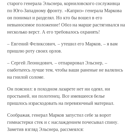
старого генерала Эльснера, корниловского сослуживца
по Юго-Западному фронту. «Каприз» генерала Маркова
он понимал и разделял. Но кто бы вошел в его
невыносимое положение! Обоз на марше растягивался на
несколько верст. А его требовалось охранять!
– Евгений Феликсович, – утешил его Марков, – я вам
пришлю роту своих орлов.
– Сергей Леонидович, – отпарировал Эльснер, –
озаботьтесь лучше тем, чтобы ваши раненые не валялись
на гнилой соломе.
Он пояснил: в походном лазарете нет ни одеял, ни
простыней, ни полотенец. Все имевшееся белье
пришлось израсходовать на перевязочный материал.
Соображая, генерал Марков запустил себе за ворот
гимнастерки стек и с наслаждением почесывал спину.
Заметив взгляд Эльснера, рассмеялся: