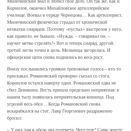
Миончинский знал и любил свое дело. Он так же, как и
Корнилов, окончил Михайловское артиллерийское
училище. Воевал в отряде Чернецова… Как артиллерист,
Миончинский физически страдал от хронической
нехватки снарядов. Поэтому «пустых» выстрелов у него,
как правило, не бывало. «Нужда, – говаривал он, –
научит метко стрелять!» Вот и теперь снаряд, другой,
третий легли точно в цель. Мельница загорелась. И
офицерские цепи снова поднялись во весь рост.
Внизу послышались громкие тревожные голоса – кто-то
прискакал. Романовский проворно съехал со стога.
Корнилов остался наверху один. Романовский едва не
сбил Деникина. Весть пришла предельно неприятная: в
нашем тылу появилась неприятельская конница. Под
угрозой весь обоз… Когда Романовский снова
вскарабкался на стог, Лавр Георгиевич раздраженно
бросил:
– У них там в обозе два пулемета. Чего еще? Сами знаете: