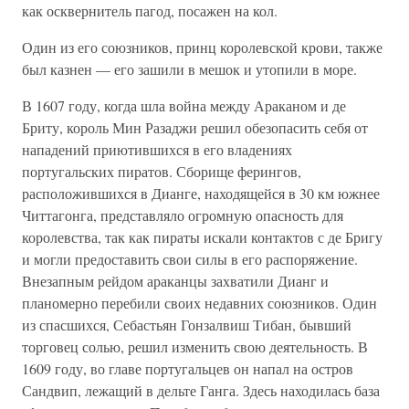
как осквернитель пагод, посажен на кол.
Один из его союзников, принц королевской крови, также
был казнен — его зашили в мешок и утопили в море.
В 1607 году, когда шла война между Араканом и де
Бриту, король Мин Разаджи решил обезопасить себя от
нападений приютившихся в его владениях
португальских пиратов. Сборище ферингов,
расположившихся в Дианге, находящейся в 30 км южнее
Читтагонга, представляло огромную опасность для
королевства, так как пираты искали контактов с де Бригу
и могли предоставить свои силы в его распоряжение.
Внезапным рейдом араканцы захватили Дианг и
планомерно перебили своих недавних союзников. Один
из спасшихся, Себастьян Гонзалвиш Тибан, бывший
торговец солью, решил изменить свою деятельность. В
1609 году, во главе португальцев он напал на остров
Сандвип, лежащий в дельте Ганга. Здесь находилась база