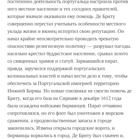
постепенно деятельность португальца настроила против
него местное население и тех соседних правителей,
которые вначале оказывали ему помощь. Де Бриту
совершенно перестал учитывать особенности местного
уклада жизни и вконец испортил свою репутацию. Он
начал крайне неосмотрительно проводить чреватую
опасностями религиозную политику — разрушал пагоды,
насильно крестил буддистское население, срывал золото
со священных храмов и статуй. Зарвавшийся пират,
правда, заручился поддержкой португальских
колониальных властей и начал вести дело к тому, чтобы
обеспечить за Португальской империей территорию
Нижней Бирмы. Но новые союзники не смогли помочь де
Бриту, когда его база на Сириаме в декабре 1612 года
была осаждена войсками бирманцев. Пират отчаянно
сопротивлялся, но его флот был уничтожен в морском
сражении, а продовольственные запасы в городе
закончились. Измена открыла городские ворота, и
бирманцы ворвались в город. Де Бриту был схвачен и,