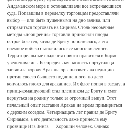
Андаманском море и останавливали все встречающиеся
суда. Попавшим в переделку торговцам предоставляли
выбор — или быть пущенными на дно залива, или
отправиться торговать на Сириам. Столь необычные
методы «поощрения» торговли приносили плоды —
остров богател, казна де Бриту пополнялась, а его
наемное войско становилось все многочисленнее.
Территориальные владения нового правителя в Бирме
увеличивались. Беспредельная наглость португальца
заставила короля Аракана организовать экспедицию
против своего бывшего подчиненного, но дело
кончилось плохо для араканиев. Их флот попал в засаду, а
принц-командуюший стал пленником де Бриту и смог
вернуться на родину только за огромный выкуп. Этот
печальный опыт заставил Аракан на время примириться
с дерзким соседом. Четырнадцать лет правил де Бриту
Сириамом, а его деятельность даже принесла ему
прозвище Нга Зинга — Хороший человек. Однако