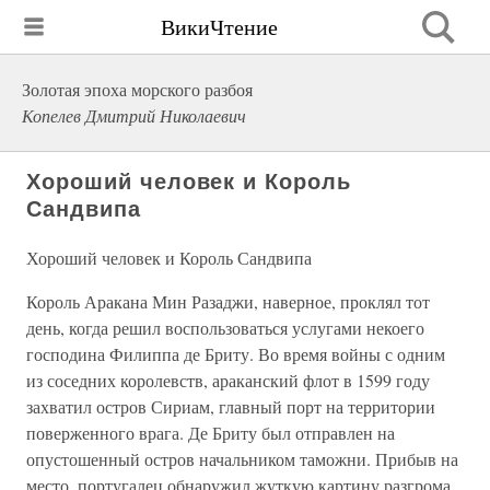
ВикиЧтение
Золотая эпоха морского разбоя
Копелев Дмитрий Николаевич
Хороший человек и Король
Сандвипа
Хороший человек и Король Сандвипа
Король Аракана Мин Разаджи, наверное, проклял тот
день, когда решил воспользоваться услугами некоего
господина Филиппа де Бриту. Во время войны с одним
из соседних королевств, араканский флот в 1599 году
захватил остров Сириам, главный порт на территории
поверженного врага. Де Бриту был отправлен на
опустошенный остров начальником таможни. Прибыв на
место, португалец обнаружил жуткую картину разгрома.