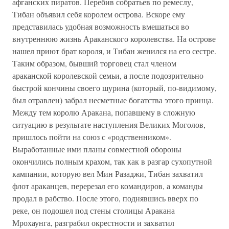
афганских пиратов. Перебив собратьев по ремеслу,
Тибан объявил себя королем острова. Вскоре ему
представилась удобная возможность вмешаться во
внутреннюю жизнь Араканского королевства. На острове
нашел приют брат короля, и Тибан женился на его сестре.
Таким образом, бывший торговец стал членом
араканской королевской семьи, а после подозрительно
быстрой кончины своего шурина (который, по-видимому,
был отравлен) забрал несметные богатства этого принца.
Между тем королю Аракана, попавшему в сложную
ситуацию в результате наступления Великих Моголов,
пришлось пойти на союз с «родственником».
Выработанные ими планы совместной обороны
окончились полным крахом, так как в разгар сухопутной
кампании, которую вел Мин Разаджи, Тибан захватил
флот араканцев, перерезал его командиров, а команды
продал в рабство. После этого, поднявшись вверх по
реке, он подошел под стены столицы Аракана
Мрохаунга, разграбил окрестности и захватил