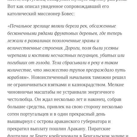
Вот как описал увиденное сопровождавший его
католический миссионер Бовес:
«Печальное зрелище являли берега рек, обсаженные
бесконечными рядами фруктовых деревьев, где теперь
лежали в развалинах позолоченные храмы и
величественные строения. Дороги, поля были усеяны
черепами и костями несчастных пегуанцев, убитых или
погибших от голода. Тела сбрасывали в реку в таком
количестве, что множество трупов преграждало путь
кораблям».
Новоиспеченный начальник таможни решил
не ограничиваться взятками и казнокрадством. Мелкие
чиновничьи масштабы не устраивали энергичного
честолюбца. Он ждал несколько лет и наконец, собрав
большие средства, привлек на свою сторону несколько
сотен португальцев и в один прекрасный день
вышвырнул с острова араканского губернатора и
прекратил выплату пошлин Аракану. Пиратские
флотилии де Бриту крейсировали в Бенгальском заливе и