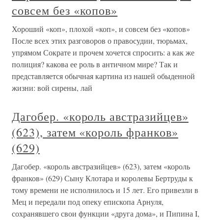
совсем без «копов»
Хороший «коп», плохой «коп», и совсем без «копов»
После всех этих разговоров о правосудии, тюрьмах,
упрямом Сократе и прочем хочется спросить: а как же
полиция? какова ее роль в античном мире? Так и
представляется обычная картина из нашей обыденной
жизни: вой сирены, лай
Дагобер. «король австразийцев»
(623), затем «король франков»
(629)
Дагобер. «король австразийцев» (623), затем «король
франков» (629) Сыну Клотара и королевы Бертруды к
тому времени не исполнилось и 15 лет. Его привезли в
Мец и передали под опеку епископа Арнуля,
сохранявшего свои функции «друга дома», и Пипина I,