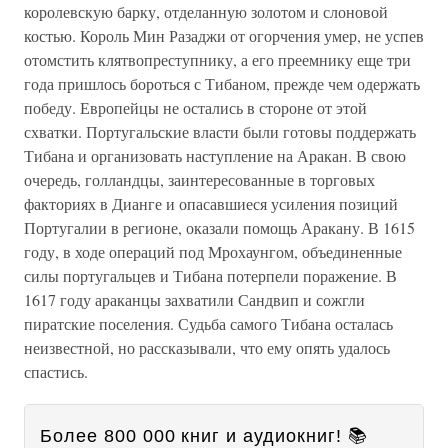
королевскую барку, отделанную золотом и слоновой
костью. Король Мин Разаджи от огорчения умер, не успев
отомстить клятвопреступнику, а его преемнику еще три
года пришлось бороться с Тибаном, прежде чем одержать
победу. Европейцы не остались в стороне от этой
схватки. Португальские власти были готовы поддержать
Тибана и организовать наступление на Аракан. В свою
очередь, голландцы, заинтересованные в торговых
факториях в Дианге и опасавшиеся усиления позиций
Португалии в регионе, оказали помощь Аракану. В 1615
году, в ходе операций под Мрохаунгом, объединенные
силы португальцев и Тибана потерпели поражение. В
1617 году араканцы захватили Сандвип и сожгли
пиратские поселения. Судьба самого Тибана осталась
неизвестной, но рассказывали, что ему опять удалось
спастись.
Более 800 000 книг и аудиокниг! 📚