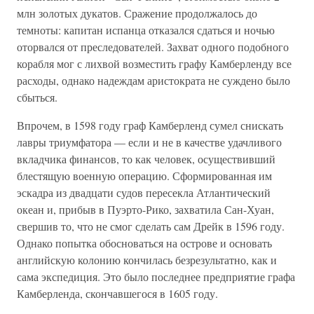
млн золотых дукатов. Сражение продолжалось до
темноты: капитан испанца отказался сдаться и ночью
оторвался от преследователей. Захват одного подобного
корабля мог с лихвой возместить графу Камберленду все
расходы, однако надеждам аристократа не суждено было
сбыться.
Впрочем, в 1598 году граф Камберленд сумел снискать
лавры триумфатора — если и не в качестве удачливого
вкладчика финансов, то как человек, осуществивший
блестящую военную операцию. Сформированная им
эскадра из двадцати судов пересекла Атлантический
океан и, прибыв в Пуэрто-Рико, захватила Сан-Хуан,
свершив то, что не смог сделать сам Дрейк в 1596 году.
Однако попытка обосноваться на острове и основать
английскую колонию кончилась безрезультатно, как и
сама экспедиция. Это было последнее предприятие графа
Камберленда, скончавшегося в 1605 году.