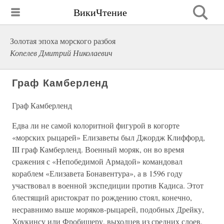
ВикиЧтение
Золотая эпоха морского разбоя
Копелев Дмитрий Николаевич
Граф Камберленд
Граф Камберленд
Едва ли не самой колоритной фигурой в когорте
«морских рыцарей» Елизаветы был Джордж Клиффорд,
III граф Камберленд. Военный моряк, он во время
сражения с «Непобедимой Армадой» командовал
кораблем «Елизавета Бонавентура», а в 1596 году
участвовал в военной экспедиции против Кадиса. Этот
блестящий аристократ по рождению стоял, конечно,
несравнимо выше моряков-рыцарей, подобных Дрейку,
Хоукинсу или Фробишеру, выходцев из средних слоев.