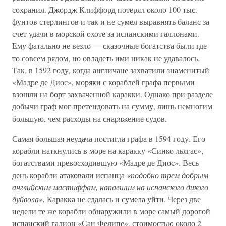
сохранил. Джордж Клиффорд потерял около 100 тыс.
фунтов стерлингов и так и не сумел выравнять баланс за
счет удачи в морской охоте за испанскими галлонами.
Ему фатально не везло — сказочные богатства были где-
то совсем рядом, но овладеть ими никак не удавалось.
Так, в 1592 году, когда англичане захватили знаменитый
«Мадре де Диос», моряки с кораблей графа первыми
взошли на борт захваченной каракки. Однако при разделе
добычи граф мог претендовать на сумму, лишь немногим
большую, чем расходы на снаряжение судов.
Самая большая неудача постигла графа в 1594 году. Его
корабли наткнулись в море на каракку «Синко льягас»,
богатствами превосходившую «Мадре де Диос». Весь
день корабли атаковали испанца
«подобно трем добрым
английским мастиффам, напавшим на испанского дикого
буйвола».
Каракка не сдалась и сумела уйти. Через две
недели те же корабли обнаружили в море самый дорогой
испанский галион «Сан Фелипе», стоимостью около 2