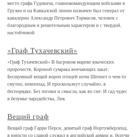
место графа Гудовича, главнокомандующим войсками в
Грузии и на Кавказской линии назначен был генерал от
кавалерии Александр Петрович Тормасов, человек с
благородным и решительным характером и с твердой,
настойчивой
«Граф Тухачевский»
«Граф Тухачевский» В багровом мареве языческих
пророчеств, Короной сумрака венчающих закат,
Бесшумный вещий ворон птицей ночи Шепнет о чем-то
смутно, невпопад, И проскользнут случайно, в
беспорядке, Без логики и смысла, как во сне: И сад чудес
в безумье чародейства, Лик
Вещий граф
Вещий граф Гарри Перси, девятый граф Нортумберленд,
в юности со славой служил в английской армии и, будучи