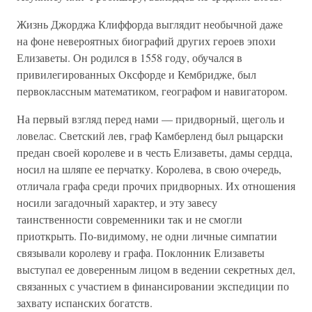
Жизнь Джорджа Клиффорда выглядит необычной даже
на фоне невероятных биографий других героев эпохи
Елизаветы. Он родился в 1558 году, обучался в
привилегированных Оксфорде и Кембридже, был
первоклассным математиком, географом и навигатором.
На первый взгляд перед нами — придворный, щеголь и
ловелас. Светский лев, граф Камберленд был рыцарски
предан своей королеве и в честь Елизаветы, дамы сердца,
носил на шляпе ее перчатку. Королева, в свою очередь,
отличала графа среди прочих придворных. Их отношения
носили загадочный характер, и эту завесу
таинственности современники так и не смогли
приоткрыть. По-видимому, не одни личные симпатии
связывали королеву и графа. Поклонник Елизаветы
выступал ее доверенным лицом в ведении секретных дел,
связанных с участием в финансировании экспедиции по
захвату испанских богатств.