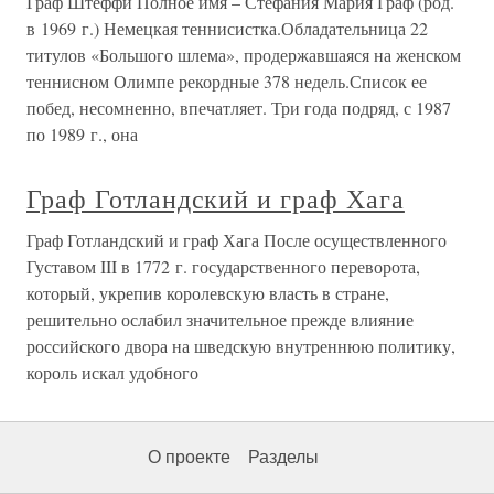
Граф Штеффи Полное имя – Стефания Мария Граф (род.
в 1969 г.) Немецкая теннисистка.Обладательница 22
титулов «Большого шлема», продержавшаяся на женском
теннисном Олимпе рекордные 378 недель.Список ее
побед, несомненно, впечатляет. Три года подряд, с 1987
по 1989 г., она
Граф Готландский и граф Хага
Граф Готландский и граф Хага После осуществленного
Густавом III в 1772 г. государственного переворота,
который, укрепив королевскую власть в стране,
решительно ослабил значительное прежде влияние
российского двора на шведскую внутреннюю политику,
король искал удобного
О проекте
Разделы