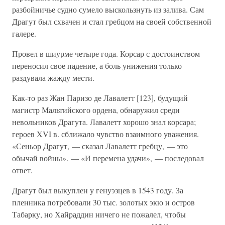
разбойничье судно сумело выскользнуть из залива. Сам
Драгут был схвачен и стал гребцом на своей собственной
галере.
Провел в шиурме четыре года. Корсар с достоинством
переносил свое падение, а боль унижения только
раздувала жажду мести.
Как-то раз Жан Паризо де Лавалетт [123], будущий
магистр Мальтийского ордена, обнаружил среди
невольников Драгута. Лавалетт хорошо знал корсара;
героев XVI в. сближало чувство взаимного уважения.
«Сеньор Драгут, — сказал Лавалетт гребцу, — это
обычай войны». — «И перемена удачи», — последовал
ответ.
Драгут был выкуплен у генуэзцев в 1543 году. За
пленника потребовали 30 тыс. золотых экю и остров
Табарку, но Хайраддин ничего не пожалел, чтобы