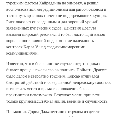
турецким флотом Хайраддина на зимовку, а решил
воспользоваться нетрадиционным для разбоя сезоном и
застигнуть врасплох ничего не подозревающих купцов.
Риск оказался оправданным и дал хороший урожай
захваченных купеческих судов. Действия Драгута
вызвали широкий резонанс. Это был настоящий вызов
королю, поставивший под сомнение надежность
контроля Карла V над средиземноморскими
коммуникациями.
Известно, что в большинстве случаев отдать приказ
бывает проще, нежели его выполнить. Поймать Драгута
было делом невероятно трудным. Корсар отличался
быстротой действий и совершенной непредсказуемостью;
вычислить место и время его появления было
практически невозможно. Результат могли принести
только крупномасштабная акция, везение и случайность.
Племянник Дориа Джьянеттино с отрядом из десяти