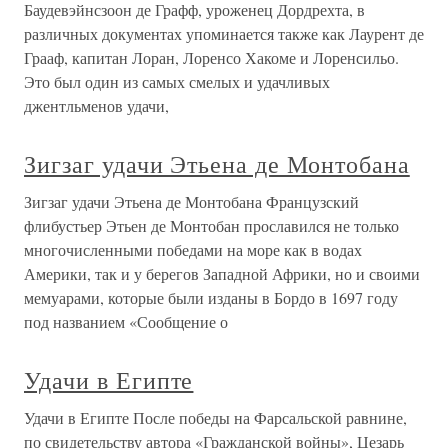
Баудевэйнсзоон де Графф, уроженец Дордрехта, в
различных документах упоминается также как Лаурент де
Грааф, капитан Лоран, Лоренсо Хакоме и Лоренсильо.
Это был один из самых смелых и удачливых
джентльменов удачи,
Зигзаг удачи Этьена де Монтобана
Зигзаг удачи Этьена де Монтобана Французский
флибустьер Этьен де Монтобан прославился не только
многочисленными победами на море как в водах
Америки, так и у берегов Западной Африки, но и своими
мемуарами, которые были изданы в Бордо в 1697 году
под названием «Сообщение о
Удачи в Египте
Удачи в Египте После победы на Фарсальской равнине,
по свидетельству автора «Гражданской войны», Цезарь