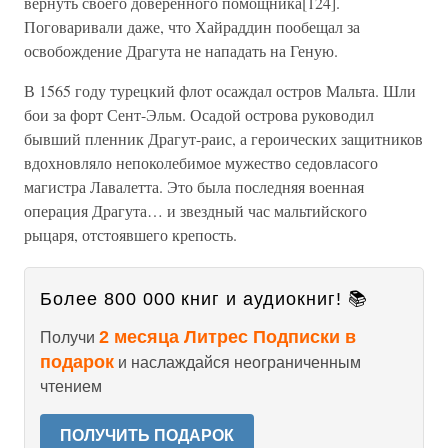
вернуть своего доверенного помощника[124].
Поговаривали даже, что Хайраддин пообещал за
освобождение Драгута не нападать на Геную.
В 1565 году турецкий флот осаждал остров Мальта. Шли
бои за форт Сент-Эльм. Осадой острова руководил
бывший пленник Драгут-раис, а героических защитников
вдохновляло непоколебимое мужество седовласого
магистра Лавалетта. Это была последняя военная
операция Драгута… и звездный час мальтийского
рыцаря, отстоявшего крепость.
Более 800 000 книг и аудиокниг! 📚
2 месяца Литрес Подписки в
Получи
подарок
и наслаждайся неограниченным
чтением
ПОЛУЧИТЬ ПОДАРОК