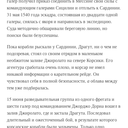
галер получил приказ соединить в Мессине свои силы с
командующим галерами Сицилии и отплыть к Сардинии.
31 мая 1540 года эскадра, состоявшая из двадцати одной
галеры, снялась с якоря и направилась в экспедицию.
Суда методично обшаривали береговую линию, но
поиски были безуспешны.
Пока корабли рыскали у Сардинии, Драгут, ни о чем не
подозревая, стоял со своим отрядом в маленьком
необжитом заливе Джиролато на севере Корсики. Его
агентура сработала очень плохо, и корсар не имел
никакой информации о карательном рейде. Он
чувствовал себя в полной безопасности,
а
облава между
тем уже подбиралась.
15 июня разведывательная группа из одного фрегата и
шести галер под командованием Джорджо Дориа вошел в
залив Джиролато, где и застала Драгута. Последовал
длительный и ожесточенный бой, в результате которого
корсарские корабли были захвачены. Только одно