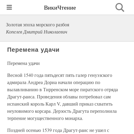
ВикиЧтение
Золотая эпоха морского разбоя
Копелев Дмитрий Николаевич
Перемена удачи
Перемена удачи
Весной 1540 года пятьдесят пять галер генуэзского
адмирала Андреа Дориа начали операцию по
вылавливанию в Тирренском море пиратского отряда
Драгут-раиса. Проведения облавы потребовал сам
испанский король Карл V, давший приказ схватить
неуловимого корсара. Дерзость Драгута переполнила
терпение могущественного монарха.
Поздней осенью 1539 года Драгут-раис не ушел с